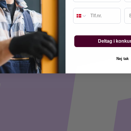
Em
Deltag i konku
Nej tak