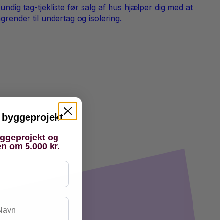
undig tag-tjekliste før salg af hus hjælper dig med at
render til undertag og isolering.
it byggeprojekt
yggeprojekt og
en om 5.000 kr.
vn