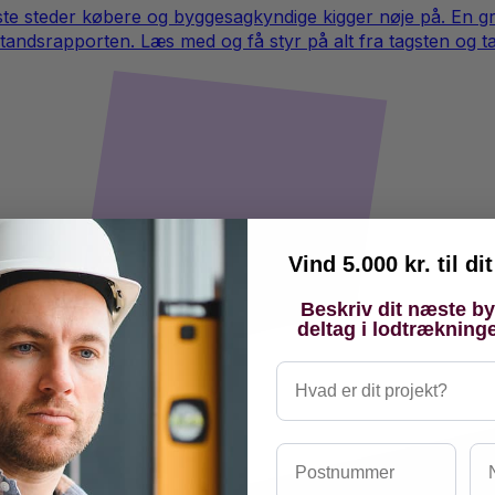
første steder købere og byggesagkyndige kigger nøje på. En gr
tandsrapporten. Læs med og få styr på alt fra tagsten og tag
Vind 5.000 kr. til d
Beskriv dit næste b
deltag i lodtrækning
Hvad er dit projekt?
Postnummer
Na