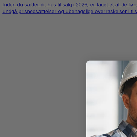
Inden du sætter dit hus til salg i 2026, er taget et af de 
undgå prisnedsættelser og ubehagelige overraskelser i tils