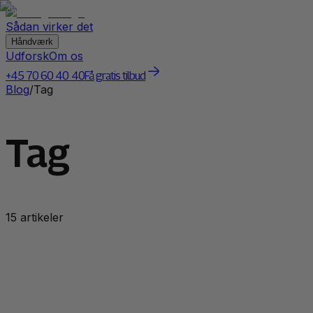
Sådan virker det
Håndværk
Udforsk
Om os
+45 70 60 40 40
Få gratis tilbud
Blog
/
Tag
Tag
15
artikel
er