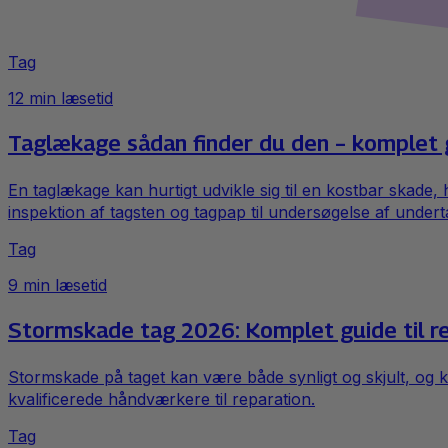
Tag
12
min læsetid
Taglækage sådan finder du den – komplet
En taglækage kan hurtigt udvikle sig til en kostbar skade, 
inspektion af tagsten og tagpap til undersøgelse af undert
Tag
9
min læsetid
Stormskade tag 2026: Komplet guide til re
Stormskade på taget kan være både synligt og skjult, og 
kvalificerede håndværkere til reparation.
Tag