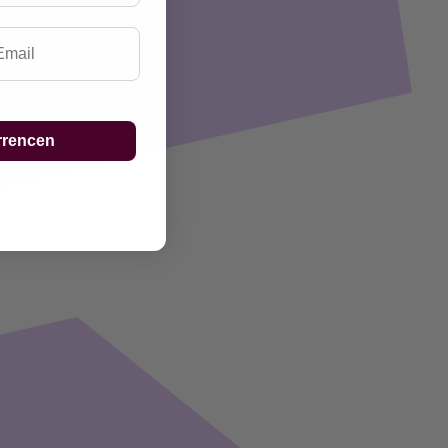
ail
rrencen