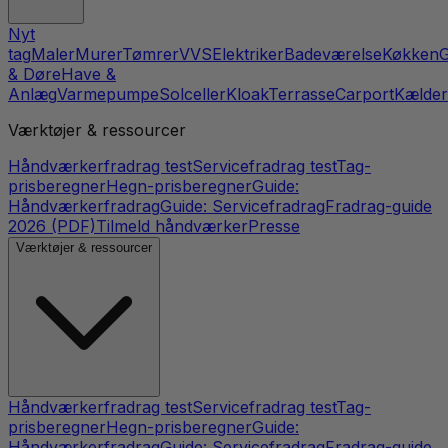
Nyt
tag
Maler
Murer
Tømrer
VVS
Elektriker
Badeværelse
Køkken
G
& Døre
Have &
Anlæg
Varmepumpe
Solceller
Kloak
Terrasse
Carport
Kælder
Værktøjer & ressourcer
Håndværkerfradrag test
Servicefradrag test
Tag-
prisberegner
Hegn-prisberegner
Guide:
Håndværkerfradrag
Guide: Servicefradrag
Fradrag-guide
2026 (PDF)
Tilmeld håndværker
Presse
Værktøjer & ressourcer
Håndværkerfradrag test
Servicefradrag test
Tag-
prisberegner
Hegn-prisberegner
Guide:
Håndværkerfradrag
Guide: Servicefradrag
Fradrag-guide