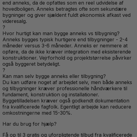
end anneks, da de opfattes som en reel udvidelse af
hovedboligen. Anneks betragtes ofte som sekundære
bygninger og giver sjældent fuldt økonomisk afkast ved
videresalg.
?
Hvor hurtigt kan man bygge anneks vs tilbygning?
Anneks bygges typisk hurtigere end tilbygninger - 2-4
måneder versus 3-6 måneder. Anneks er nemmere at
opføre, da de ikke kræver integration med eksisterende
konstruktioner. Vejrforhold og projektstørrelse påvirker
også byggeret betydeligt.
?
Kan man selv bygge anneks eller tilbygning?
Du kan udføre noget af arbejdet selv, men både anneks
og tilbygninger kræver professionelle håndværkere til
fundament, konstruktion og installationer.
Byggetilladelsen kræver også godkendt dokumentation
fra kvalificerede fagfolk. Egentligt arbejde kan reducere
omkostningerne med 15-30%.
Har du brug for hjælp?
Få op til 3 gratis og uforpligtende tilbud fra kvalificerede