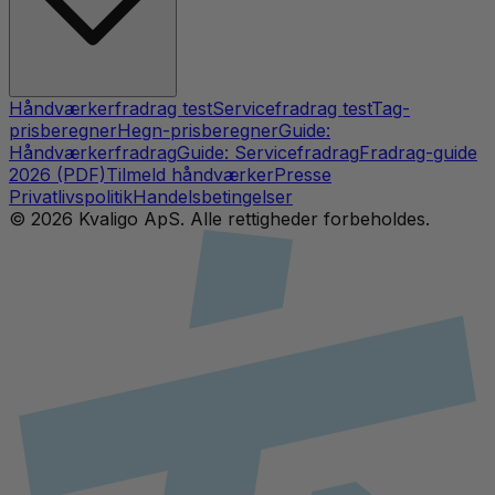
Håndværkerfradrag test
Servicefradrag test
Tag-
prisberegner
Hegn-prisberegner
Guide:
Håndværkerfradrag
Guide: Servicefradrag
Fradrag-guide
2026 (PDF)
Tilmeld håndværker
Presse
Privatlivspolitik
Handelsbetingelser
©
2026
Kvaligo ApS. Alle rettigheder forbeholdes.