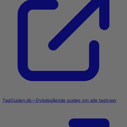
TagGuiden.dk
—
Dybdegående guides om alle tagtyper