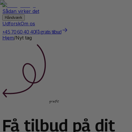
Sådan virker det
Håndværk
Udforsk
Om os
+45 70 60 40 40
Få gratis tilbud
Hjem
/
Nyt tag
gratis
Få tilbud på dit