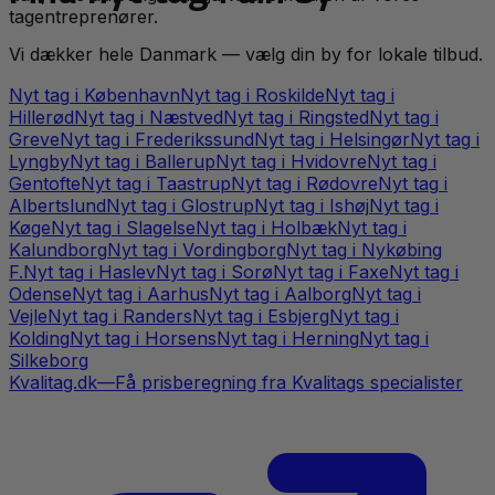
tagentreprenører.
Vi dækker hele Danmark — vælg din by for lokale tilbud.
Nyt tag
i
København
Nyt tag
i
Roskilde
Nyt tag
i
Hillerød
Nyt tag
i
Næstved
Nyt tag
i
Ringsted
Nyt tag
i
Greve
Nyt tag
i
Frederikssund
Nyt tag
i
Helsingør
Nyt tag
i
Lyngby
Nyt tag
i
Ballerup
Nyt tag
i
Hvidovre
Nyt tag
i
Gentofte
Nyt tag
i
Taastrup
Nyt tag
i
Rødovre
Nyt tag
i
Albertslund
Nyt tag
i
Glostrup
Nyt tag
i
Ishøj
Nyt tag
i
Køge
Nyt tag
i
Slagelse
Nyt tag
i
Holbæk
Nyt tag
i
Kalundborg
Nyt tag
i
Vordingborg
Nyt tag
i
Nykøbing
F.
Nyt tag
i
Haslev
Nyt tag
i
Sorø
Nyt tag
i
Faxe
Nyt tag
i
Odense
Nyt tag
i
Aarhus
Nyt tag
i
Aalborg
Nyt tag
i
Vejle
Nyt tag
i
Randers
Nyt tag
i
Esbjerg
Nyt tag
i
Kolding
Nyt tag
i
Horsens
Nyt tag
i
Herning
Nyt tag
i
Silkeborg
Kvalitag.dk
—
Få prisberegning fra Kvalitags specialister