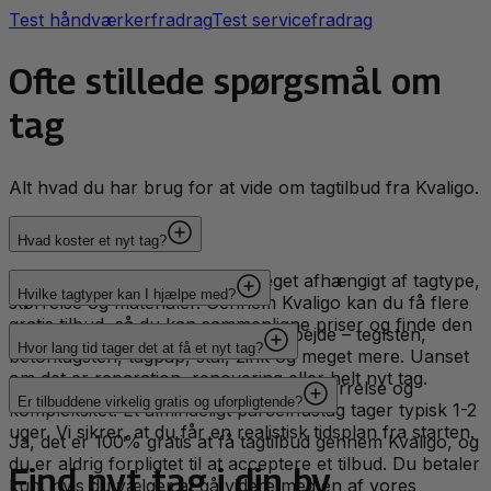
Test håndværkerfradrag
Test servicefradrag
Ofte stillede spørgsmål om
tag
Alt hvad du har brug for at vide om tagtilbud fra Kvaligo.
Hvad koster et nyt tag?
Prisen på et nyt tag varierer meget afhængigt af tagtype,
Hvilke tagtyper kan I hjælpe med?
størrelse og materialer. Gennem Kvaligo kan du få flere
gratis tilbud, så du kan sammenligne priser og finde den
Vi kan hjælpe med alle typer tagarbejde – teglsten,
bedste løsning.
Hvor lang tid tager det at få et nyt tag?
betontagsten, tagpap, stål, zink og meget mere. Uanset
om det er reparation, renovering eller helt nyt tag.
Tidsrammen afhænger af projektets størrelse og
Er tilbuddene virkelig gratis og uforpligtende?
kompleksitet. Et almindeligt parcelhustag tager typisk 1-2
uger. Vi sikrer, at du får en realistisk tidsplan fra starten.
Ja, det er 100% gratis at få tagtilbud gennem Kvaligo, og
du er aldrig forpligtet til at acceptere et tilbud. Du betaler
Find
nyt tag
i din by
kun, hvis du vælger at gå videre med en af vores