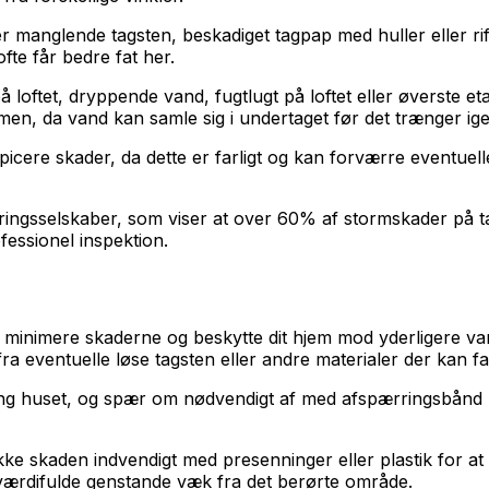
r manglende tagsten, beskadiget tagpap med huller eller rif
fte får bedre fat her.
 loftet, dryppende vand, fugtlugt på loftet eller øverste et
men, da vand kan samle sig i undertaget før det trænger i
nspicere skader, da dette er farligt og kan forværre eventuel
ringsselskaber, som viser at over 60% af stormskader på ta
fessionel inspektion.
 minimere skaderne og beskytte dit hjem mod yderligere van
a eventuelle løse tagsten eller andre materialer der kan fa
ing huset, og spær om nødvendigt af med afspærringsbånd h
kke skaden indvendigt med presenninger eller plastik for at
værdifulde genstande væk fra det berørte område.