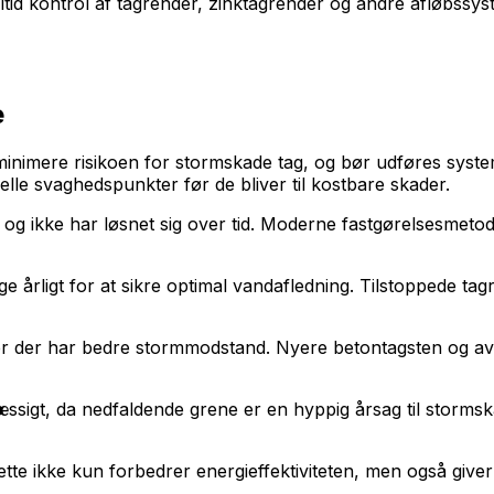
tid kontrol af tagrender, zinktagrender og andre afløbssyst
e
nimere risikoen for stormskade tag, og bør udføres systemat
ielle svaghedspunkter før de bliver til kostbare skader.
rt og ikke har løsnet sig over tid. Moderne fastgørelsesmet
 årligt for at sikre optimal vandafledning. Tilstoppede t
r der har bedre stormmodstand. Nyere betontagsten og ava
sigt, da nedfaldende grene er en hyppig årsag til stormsk
ette ikke kun forbedrer energieffektiviteten, men også giver