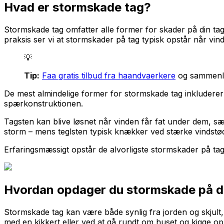
Hvad er stormskade tag?
Stormskade tag omfatter alle former for skader på din tag
praksis ser vi at stormskader på tag typisk opstår når vind
💡
Tip:
Faa gratis tilbud fra haandvaerkere
og sammenlig
De mest almindelige former for stormskade tag inkluderer 
spærkonstruktionen.
Tagsten kan blive løsnet når vinden får fat under dem, særl
storm – mens teglsten typisk knækker ved stærke vindstød, 
Erfaringsmæssigt opstår de alvorligste stormskader på tag
Hvordan opdager du stormskade på di
Stormskade tag kan være både synlig fra jorden og skjult, h
med en kikkert eller ved at gå rundt om huset og kigge op f