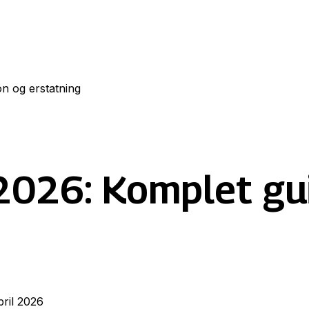
on og erstatning
026: Komplet guid
pril 2026