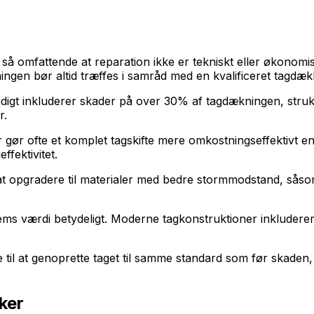
å omfattende at reparation ikke er tekniskt eller økonomiskt 
ngen bør altid træffes i samråd med en kvalificeret tagdækk
ndigt inkluderer skader på over 30% af tagdækningen, strukt
r.
 gør ofte et komplet tagskifte mere omkostningseffektivt e
ffektivitet.
 at opgradere til materialer med bedre stormmodstand, sås
 hjems værdi betydeligt. Moderne tagkonstruktioner inkluder
til at genoprette taget til samme standard som før skade
ker