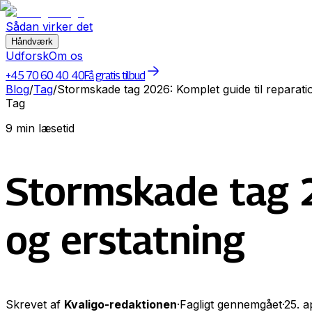
Sådan virker det
Håndværk
Udforsk
Om os
+45 70 60 40 40
Få gratis tilbud
Blog
/
Tag
/
Stormskade tag 2026: Komplet guide til reparati
Tag
9 min læsetid
Stormskade tag 2
og erstatning
Skrevet af
Kvaligo-redaktionen
·
Fagligt gennemgået
·
25. a