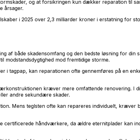
rmskader, og at forsikringen kun dækker reparation til sa
e årsager.
lskaber i 2025 over 2,3 milliarder kroner i erstatning for 
ng af både skadensomfang og den bedste løsning for din sp
d til modstandsdygtighed mod fremtidige storme.
ler i tagpap, kan reparationen ofte gennemføres på en enk
pærkonstruktionen kræver mere omfattende renovering. I diss
eller andre sekundære skader.
ation. Mens teglsten ofte kan repareres individuelt, kræve
ende certificerede håndværkere, da ældre eternitplader kan i