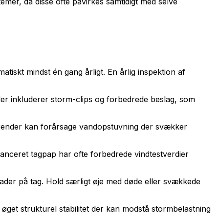
emer, da disse ofte påvirkes samtidigt med selve
iskt mindst én gang årligt. En årlig inspektion af
oder inkluderer storm-clips og forbedrede beslag, som
agrender kan forårsage vandopstuvning der svækker
nceret tagpap har ofte forbedrede vindtestverdier
ader på tag. Hold særligt øje med døde eller svækkede
 øget strukturel stabilitet der kan modstå stormbelastning