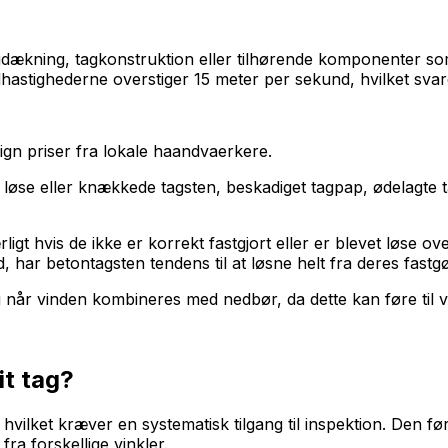
dækning, tagkonstruktion eller tilhørende komponenter som 
hastighederne overstiger 15 meter per sekund, hvilket svarer
n priser fra lokale haandvaerkere.
løse eller knækkede tagsten, beskadiget tagpap, ødelagte t
igt hvis de ikke er korrekt fastgjort eller er blevet løse ov
har betontagsten tendens til at løsne helt fra deres fastgø
 når vinden kombineres med nedbør, da dette kan føre til va
t tag?
vilket kræver en systematisk tilgang til inspektion. Den før
ra forskellige vinkler.