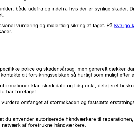
kler, både udefra og indefra hvis der er synlige skader. Di
t.
ionel vurdering og midlertidig sikring af taget. På
Kvaligo 
kader.
pecifikke police og skadensårsag, men generelt dækker da
t kontakte dit forsikringsselskab så hurtigt som muligt efter
formationer klar: skadedato og tidspunkt, detaljeret beskr
du har foretaget.
 at vurdere omfanget af stormskaden og fastsætte erstatning
 om at du anvender autoriserede håndværkere til reparatione
e netværk af foretrukne håndværkere.