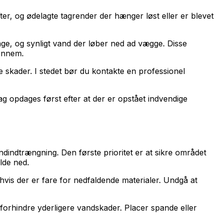
ter, og ødelagte tagrender der hænger løst eller er blevet
age, og synligt vand der løber ned ad vægge. Disse
gennem.
le skader. I stedet bør du kontakte en professionel
g opdages først efter at der er opstået indvendige
dindtrængning. Den første prioritet er at sikre området
lde ned.
vis der er fare for nedfaldende materialer. Undgå at
 forhindre yderligere vandskader. Placer spande eller