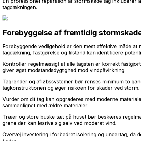
En professionel reparation af stormskade tag inkluderer al
tagdækningen.
Forebyggelse af fremtidig stormskad
Forebyggende vedligehold er den mest effektive måde at mi
tagdækning, fastgørelse og tilstand kan identificere potent
Kontrollér regelmæssigt at alle tagsten er korrekt fastgjo
giver øget modstandsdygtighed mod vindpåvirkning.
Tagrender og afløbssystemer bør renses minimum to gange
tagkonstruktionen og øger risikoen for skader ved storm.
Vurder om dit tag kan opgraderes med moderne materiale
sammenlignet med ældre materialer.
Træer og store buske tæt på huset bør beskæres regelmæs
grene der kan løsrive sig selv ved moderat vind.
Overvej investering i forbedret isolering og undertag, da d
bedre.