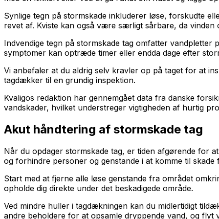
Synlige tegn på stormskade inkluderer løse, forskudte elle
revet af. Kviste kan også være særligt sårbare, da vinden o
Indvendige tegn på stormskade tag omfatter vandpletter på
symptomer kan optræde timer eller endda dage efter stor
Vi anbefaler at du aldrig selv kravler op på taget for at i
tagdækker til en grundig inspektion.
Kvaligos redaktion har gennemgået data fra danske forsik
vandskader, hvilket understreger vigtigheden af hurtig pro
Akut håndtering af stormskade tag
Når du opdager stormskade tag, er tiden afgørende for at
og forhindre personer og genstande i at komme til skade fr
Start med at fjerne alle løse genstande fra området omkr
opholde dig direkte under det beskadigede område.
Ved mindre huller i tagdækningen kan du midlertidigt tildæ
andre beholdere for at opsamle dryppende vand, og flyt 