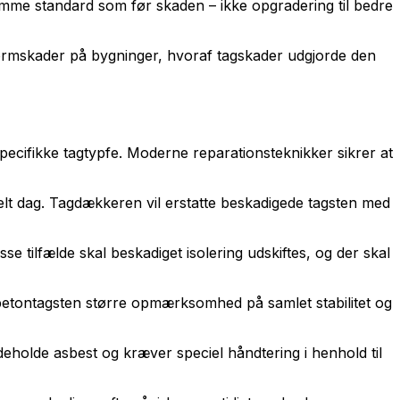
mme standard som før skaden – ikke opgradering til bedre
stormskader på bygninger, hvoraf tagskader udgjorde den
ecifikke tagtypfe. Moderne reparationsteknikker sikrer at
elt dag. Tagdækkeren vil erstatte beskadigede tagsten med
e tilfælde skal beskadiget isolering udskiftes, og der skal
r betontagsten større opmærksomhed på samlet stabilitet og
ndeholde asbest og kræver speciel håndtering i henhold til