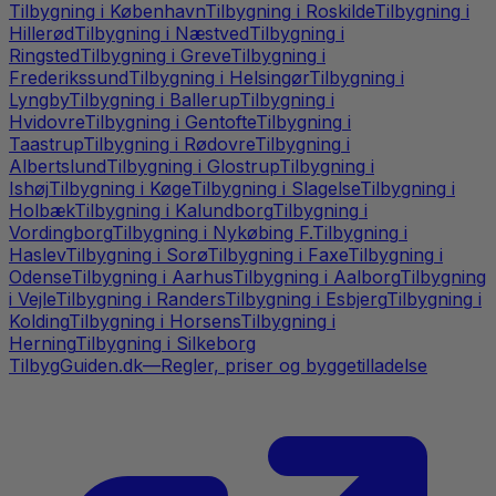
Tilbygning
i
København
Tilbygning
i
Roskilde
Tilbygning
i
Hillerød
Tilbygning
i
Næstved
Tilbygning
i
Ringsted
Tilbygning
i
Greve
Tilbygning
i
Frederikssund
Tilbygning
i
Helsingør
Tilbygning
i
Lyngby
Tilbygning
i
Ballerup
Tilbygning
i
Hvidovre
Tilbygning
i
Gentofte
Tilbygning
i
Taastrup
Tilbygning
i
Rødovre
Tilbygning
i
Albertslund
Tilbygning
i
Glostrup
Tilbygning
i
Ishøj
Tilbygning
i
Køge
Tilbygning
i
Slagelse
Tilbygning
i
Holbæk
Tilbygning
i
Kalundborg
Tilbygning
i
Vordingborg
Tilbygning
i
Nykøbing F.
Tilbygning
i
Haslev
Tilbygning
i
Sorø
Tilbygning
i
Faxe
Tilbygning
i
Odense
Tilbygning
i
Aarhus
Tilbygning
i
Aalborg
Tilbygning
i
Vejle
Tilbygning
i
Randers
Tilbygning
i
Esbjerg
Tilbygning
i
Kolding
Tilbygning
i
Horsens
Tilbygning
i
Herning
Tilbygning
i
Silkeborg
TilbygGuiden.dk
—
Regler, priser og byggetilladelse