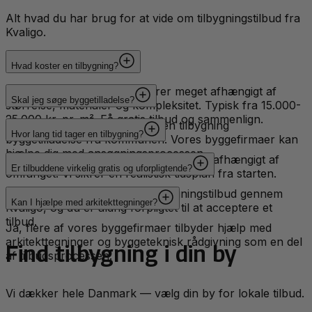
Alt hvad du har brug for at vide om tilbygningstilbud fra
Kvaligo.
Hvad koster en tilbygning?
Prisen på en tilbygning varierer meget afhængigt af
Skal jeg søge byggetilladelse?
størrelse, materialer og kompleksitet. Typisk fra 15.000-
25.000 kr. pr. m². Få gratis tilbud og sammenlign.
Ja, i de fleste tilfælde kræver en tilbygning
Hvor lang tid tager en tilbygning?
byggetilladelse fra kommunen. Vores byggefirmaer kan
hjælpe dig med ansøgningsprocessen.
En tilbygning tager typisk 2-6 måneder afhængigt af
Er tilbuddene virkelig gratis og uforpligtende?
omfanget. Vi sikrer en realistisk tidsplan fra starten.
Ja, det er 100% gratis at få tilbygningstilbud gennem
Kan I hjælpe med arkitekttegninger?
Kvaligo, og du er aldrig forpligtet til at acceptere et
tilbud.
Ja, flere af vores byggefirmaer tilbyder hjælp med
arkitekttegninger og byggeteknisk rådgivning som en del
Find
tilbygning
i din by
af tilbudsprocessen.
Vi dækker hele Danmark — vælg din by for lokale tilbud.