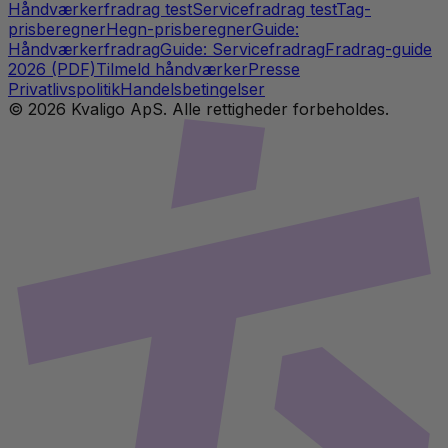
Håndværkerfradrag test
Servicefradrag test
Tag-
prisberegner
Hegn-prisberegner
Guide:
Håndværkerfradrag
Guide: Servicefradrag
Fradrag-guide
2026 (PDF)
Tilmeld håndværker
Presse
Privatlivspolitik
Handelsbetingelser
©
2026
Kvaligo ApS. Alle rettigheder forbeholdes.