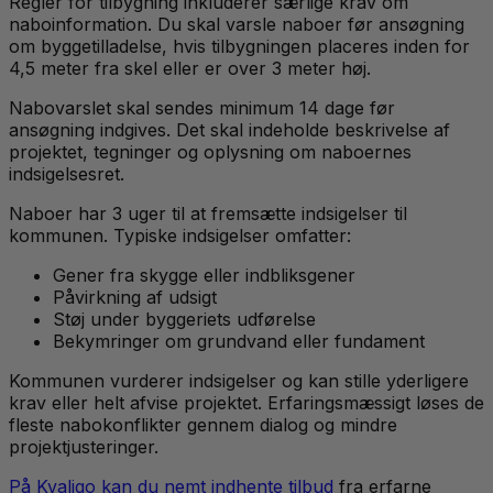
Regler for tilbygning inkluderer særlige krav om
naboinformation. Du skal varsle naboer før ansøgning
om byggetilladelse, hvis tilbygningen placeres inden for
4,5 meter fra skel eller er over 3 meter høj.
Nabovarslet skal sendes minimum 14 dage før
ansøgning indgives. Det skal indeholde beskrivelse af
projektet, tegninger og oplysning om naboernes
indsigelsesret.
Naboer har 3 uger til at fremsætte indsigelser til
kommunen. Typiske indsigelser omfatter:
Gener fra skygge eller indbliksgener
Påvirkning af udsigt
Støj under byggeriets udførelse
Bekymringer om grundvand eller fundament
Kommunen vurderer indsigelser og kan stille yderligere
krav eller helt afvise projektet. Erfaringsmæssigt løses de
fleste nabokonflikter gennem dialog og mindre
projektjusteringer.
På Kvaligo kan du nemt indhente tilbud
fra erfarne