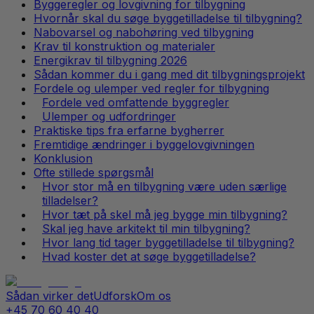
Byggeregler og lovgivning for tilbygning
Hvornår skal du søge byggetilladelse til tilbygning?
Nabovarsel og nabohøring ved tilbygning
Krav til konstruktion og materialer
Energikrav til tilbygning 2026
Sådan kommer du i gang med dit tilbygningsprojekt
Fordele og ulemper ved regler for tilbygning
Fordele ved omfattende byggregler
Ulemper og udfordringer
Praktiske tips fra erfarne bygherrer
Fremtidige ændringer i byggelovgivningen
Konklusion
Ofte stillede spørgsmål
Hvor stor må en tilbygning være uden særlige
tilladelser?
Hvor tæt på skel må jeg bygge min tilbygning?
Skal jeg have arkitekt til min tilbygning?
Hvor lang tid tager byggetilladelse til tilbygning?
Hvad koster det at søge byggetilladelse?
Sådan virker det
Udforsk
Om os
+45 70 60 40 40