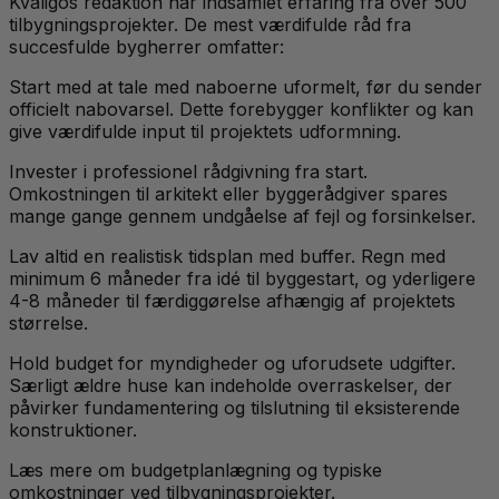
Kvaligos redaktion har indsamlet erfaring fra over 500
tilbygningsprojekter. De mest værdifulde råd fra
succesfulde bygherrer omfatter:
Start med at tale med naboerne uformelt, før du sender
officielt nabovarsel. Dette forebygger konflikter og kan
give værdifulde input til projektets udformning.
Invester i professionel rådgivning fra start.
Omkostningen til arkitekt eller byggerådgiver spares
mange gange gennem undgåelse af fejl og forsinkelser.
Lav altid en realistisk tidsplan med buffer. Regn med
minimum 6 måneder fra idé til byggestart, og yderligere
4-8 måneder til færdiggørelse afhængig af projektets
størrelse.
Hold budget for myndigheder og uforudsete udgifter.
Særligt ældre huse kan indeholde overraskelser, der
påvirker fundamentering og tilslutning til eksisterende
konstruktioner.
Læs mere om budgetplanlægning og typiske
omkostninger ved tilbygningsprojekter.