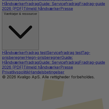
Håndværkerfradrag
Guide: Servicefradrag
Fradrag-guide
2026 (PDF)
Tilmeld håndværker
Presse
Værktøjer & ressourcer
Håndværkerfradrag test
Servicefradrag test
Tag-
prisberegner
Hegn-prisberegner
Guide:
Håndværkerfradrag
Guide: Servicefradrag
Fradrag-guide
2026 (PDF)
Tilmeld håndværker
Presse
Privatlivspolitik
Handelsbetingelser
©
2026
Kvaligo ApS. Alle rettigheder forbeholdes.