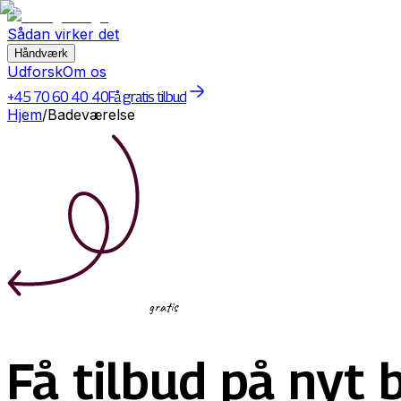
Sådan virker det
Håndværk
Udforsk
Om os
+45 70 60 40 40
Få gratis tilbud
Hjem
/
Badeværelse
gratis
Få tilbud på nyt