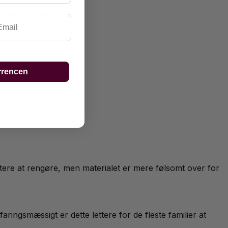
gsigtede omkostninger.
ail
rrencen
tere at rengøre, men materialet er mere følsomt over for
ingsmæssigt er dette lettere for de fleste familier at