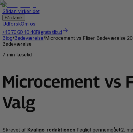
Sådan virker det
Håndværk
Udforsk
Om os
+45 70 60 40 40
Få gratis tilbud
Blog
/
Badeværelse
/
Microcement vs Fliser Badeværelse 2026
Badeværelse
7 min læsetid
Microcement vs F
Valg
Skrevet af
Kvaligo-redaktionen
·
Fagligt gennemgået
·
2. ma