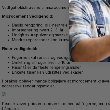
Vedligeholdskravene til microcement vs fliser badeværelse
Microcement vedligehold:
Daglig rengøring: pH-neutrale rengøringsmidler
Imprægnering hvert 2.-3. år
Undgå skurepulver og stærke kemikalier
Mindre reparationer kan kræve professionel hjælp
Fliser vedligehold:
Fugerne skal renses og vedligeholdes årligt
Omkitning af fuger hver 5-10 år
Fliser tåler de fleste rengøringsmidler
Enkelte fliser kan udskiftes ved skader
I praksis oplever mange boligejere at microcement kræver
aggressive rengøringsmidler.
Fliser kræver primært opmærksomhed på fugerne, men selve 
håndtere.