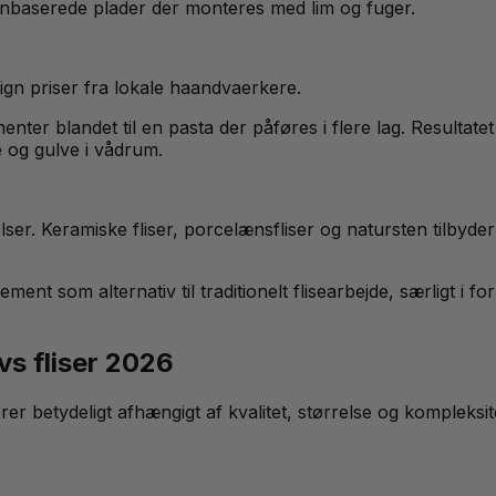
tenbaserede plader der monteres med lim og fuger.
n priser fra lokale haandvaerkere.
ter blandet til en pasta der påføres i flere lag. Resultat
e og gulve i vådrum.
relser. Keramiske fliser, porcelænsfliser og natursten tilby
cement som alternativ til traditionelt flisearbejde, særligt
s fliser 2026
er betydeligt afhængigt af kvalitet, størrelse og kompleksit