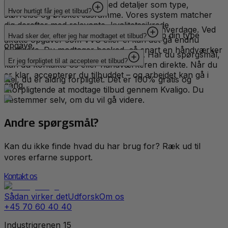
Du beskriver din opgave med detaljer som type,
Hvor hurtigt får jeg et tilbud?
størrelse og ønsket tidsramme. Vores system matcher
dig derefter med relevante, kvalitetssikrede
De fleste modtager et tilbud inden for få hverdage. Ved
håndværkere, der har erfaring med netop din type
Hvad sker der, efter jeg har modtaget et tilbud?
akutte opgaver som VVS eller el kan det gå endnu
opgave.
hurtigere. Du modtager besked, så snart en håndværker
Du gennemgår tilbuddet i ro og mag. Har du spørgsmål,
har udarbejdet et tilbud til dig.
Er jeg forpligtet til at acceptere et tilbud?
kan du kontakte os eller håndværkeren direkte. Når du
er klar, accepterer du tilbuddet – og arbejdet kan gå i
Nej, du er aldrig forpligtet. Det er 100% gratis og
gang.
uforpligtende at modtage tilbud gennem Kvaligo. Du
bestemmer selv, om du vil gå videre.
Andre spørgsmål?
Kan du ikke finde hvad du har brug for? Ræk ud til
vores erfarne support.
Kontakt os
Sådan virker det
Udforsk
Om os
+45 70 60 40 40
Industrigrenen 15