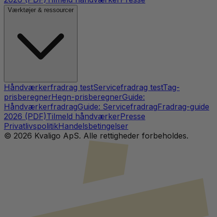
Værktøjer & ressourcer
Håndværkerfradrag test
Servicefradrag test
Tag-
prisberegner
Hegn-prisberegner
Guide:
Håndværkerfradrag
Guide: Servicefradrag
Fradrag-guide
2026 (PDF)
Tilmeld håndværker
Presse
Privatlivspolitik
Handelsbetingelser
©
2026
Kvaligo ApS. Alle rettigheder forbeholdes.