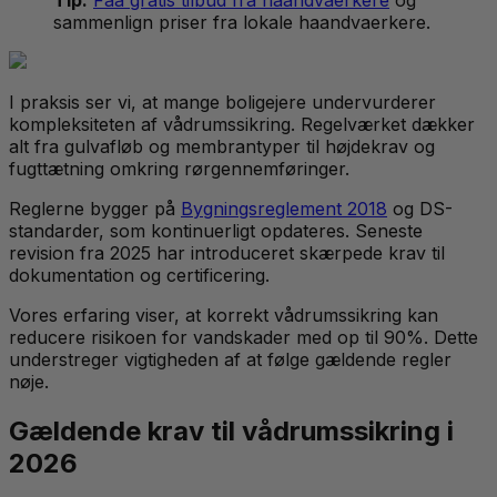
Tip:
Faa gratis tilbud fra haandvaerkere
og
sammenlign priser fra lokale haandvaerkere.
I praksis ser vi, at mange boligejere undervurderer
kompleksiteten af vådrumssikring. Regelværket dækker
alt fra gulvafløb og membrantyper til højdekrav og
fugttætning omkring rørgennemføringer.
Reglerne bygger på
Bygningsreglement 2018
og DS-
standarder, som kontinuerligt opdateres. Seneste
revision fra 2025 har introduceret skærpede krav til
dokumentation og certificering.
Vores erfaring viser, at korrekt vådrumssikring kan
reducere risikoen for vandskader med op til 90%. Dette
understreger vigtigheden af at følge gældende regler
nøje.
Gældende krav til vådrumssikring i
2026