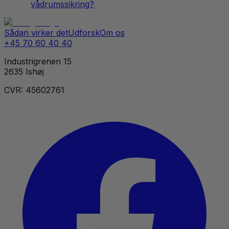
vådrumssikring?
Sådan virker det
Udforsk
Om os
+45 70 60 40 40
Industrigrenen 15
2635 Ishøj
CVR: 45602761