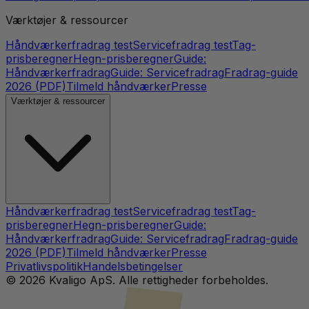
Værktøjer & ressourcer
Håndværkerfradrag test
Servicefradrag test
Tag-
prisberegner
Hegn-prisberegner
Guide:
Håndværkerfradrag
Guide: Servicefradrag
Fradrag-guide
2026 (PDF)
Tilmeld håndværker
Presse
Værktøjer & ressourcer
Håndværkerfradrag test
Servicefradrag test
Tag-
prisberegner
Hegn-prisberegner
Guide:
Håndværkerfradrag
Guide: Servicefradrag
Fradrag-guide
2026 (PDF)
Tilmeld håndværker
Presse
Privatlivspolitik
Handelsbetingelser
©
2026
Kvaligo ApS. Alle rettigheder forbeholdes.