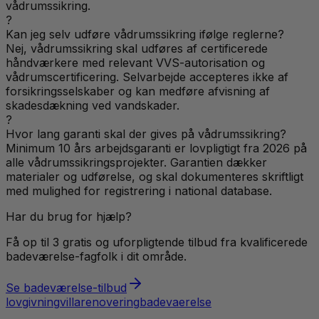
vådrumssikring.
?
Kan jeg selv udføre vådrumssikring ifølge reglerne?
Nej, vådrumssikring skal udføres af certificerede
håndværkere med relevant VVS-autorisation og
vådrumscertificering. Selvarbejde accepteres ikke af
forsikringsselskaber og kan medføre afvisning af
skadesdækning ved vandskader.
?
Hvor lang garanti skal der gives på vådrumssikring?
Minimum 10 års arbejdsgaranti er lovpligtigt fra 2026 på
alle vådrumssikringsprojekter. Garantien dækker
materialer og udførelse, og skal dokumenteres skriftligt
med mulighed for registrering i national database.
Har du brug for hjælp?
Få op til 3 gratis og uforpligtende tilbud fra kvalificerede
badeværelse
-fagfolk i dit område.
Se
badeværelse
-tilbud
lovgivning
villa
renovering
badevaerelse