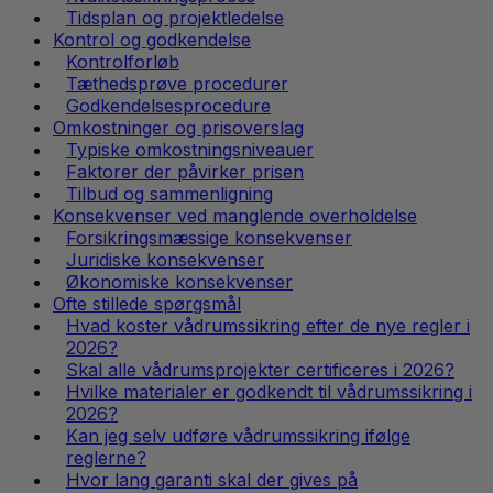
Tidsplan og projektledelse
Kontrol og godkendelse
Kontrolforløb
Tæthedsprøve procedurer
Godkendelsesprocedure
Omkostninger og prisoverslag
Typiske omkostningsniveauer
Faktorer der påvirker prisen
Tilbud og sammenligning
Konsekvenser ved manglende overholdelse
Forsikringsmæssige konsekvenser
Juridiske konsekvenser
Økonomiske konsekvenser
Ofte stillede spørgsmål
Hvad koster vådrumssikring efter de nye regler i
2026?
Skal alle vådrumsprojekter certificeres i 2026?
Hvilke materialer er godkendt til vådrumssikring i
2026?
Kan jeg selv udføre vådrumssikring ifølge
reglerne?
Hvor lang garanti skal der gives på