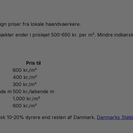
n priser fra lokale haandvaerkere.
rojekter ender i prislejet 500-650 kr. per m². Mindre indkør
Pris til
800 kr./m²
400 kr./m²
300 kr./m²
nde m
500 kr./løbende m
1.000 kr./m²
600 kr./m²
pisk 10-20% dyrere end resten af Danmark.
Danmarks Statis