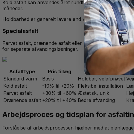
Kold asfalt kan anvendes året rundt og kræver mindre udst
måneder.
Holdbarhed er generelt lavere end varm asfalt, så langsigt
Specialasfalt
Farvet asfalt, drænende asfalt eller asfalt med genbrugsm
for separate afvandingsløsninger.
Asfalttype
Pris tillæg
Fordele
Standard varm
Basis
Holdbar, velafprøvet
Vej
Kold asfalt
-10% til +20%
Fleksibel installation
Læ
Farvet asfalt
+30% til +60%
Æstetisk, unik
Høj
Drænende asfalt
+20% til +40%
Bedre afvanding
Kræ
Arbejdsproces og tidsplan for asfalti
Forståelse af arbejdsprocessen hjælper med at planlægge p