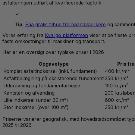
asfalteringen udført af kvalificerede fagfolk.
💡
Tip:
Faa gratis tilbud fra haandvaerkere
og sammenlig
Vores erfaring fra
Kvaligo platformen
viser at de fleste p
faste omkostninger til maskiner og transport.
Her er en oversigt over typiske priser i 2026:
Opgavetype
Pris fra
Komplet asfaltindkørsel (inkl. fundament)
400 kr./m²
Asfaltbelægning på eksisterende fundament
250 kr./m²
Udgravning og fundamentarbejde
150 kr./m²
Kantsten og afvanding
200 kr./løbe
Lille indkørsel (under 30 m²)
600 kr./m²
Stor indkørsel (over 100 m²)
350 kr./m²
Priserne varierer geografisk, med hovedstadsområdet ty
2025 til 2026.