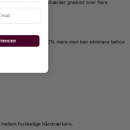
ojekter. Materialet aushærder gradvist over flere
ail
rrencen
ænende asfalt koster 20-40% mere men kan eliminere behov
r mellem forskellige håndværkere.