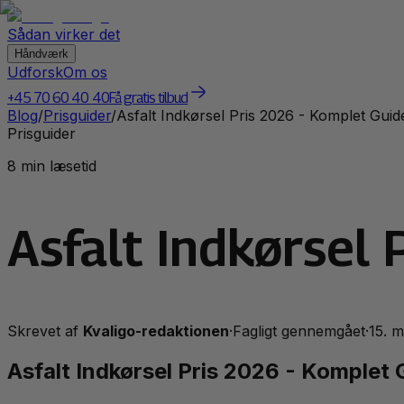
Sådan virker det
Håndværk
Udforsk
Om os
+45 70 60 40 40
Få gratis tilbud
Blog
/
Prisguider
/
Asfalt Indkørsel Pris 2026 - Komplet Guid
Prisguider
8 min læsetid
Asfalt Indkørsel
Skrevet af
Kvaligo-redaktionen
·
Fagligt gennemgået
·
15. 
Asfalt Indkørsel Pris 2026 - Komplet 