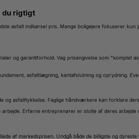
du rigtigt
edste asfalt indkørsel pris. Mange boligejere fokuserer ku
terialer og garantiforhold. Vag prisangivelse som "komplet as
fundament, asfaltlægning, kantafslutning og oprydning. Event
 og asfalttykkelse. Faglige håndværkere kan forklare dere
re arbejde. Erfarne entreprenører er stolte af deres arbejde
billede af markedsprisen. Undgå både de billigste og dyreste