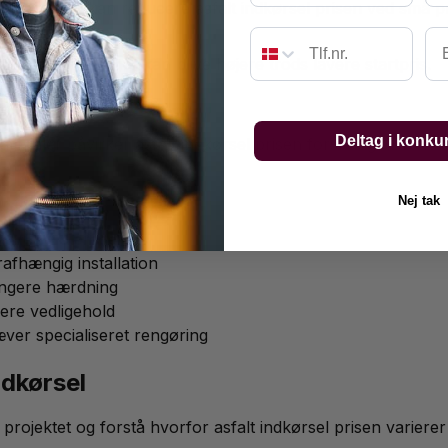
yr, hvilket kan reducere asfalt indkørsel prisen ved små pr
Em
ede omkostninger kan blive højere trods lavere startpris.
Deltag i konku
aterialer påvirker asfalt indkørsel prisen forskelligt. Dr
Nej tak
Ulemper
rafhængig installation
ngere hærdning
ere vedligehold
ver specialiseret rengøring
ndkørsel
rojektet og forstå hvorfor asfalt indkørsel prisen variere