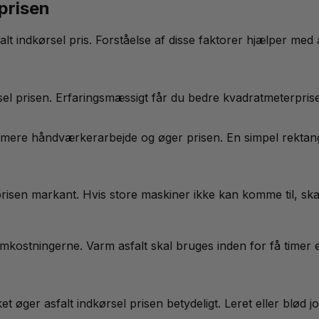
 prisen
t indkørsel pris. Forståelse af disse faktorer hjælper med at
sel prisen. Erfaringsmæssigt får du bedre kvadratmeterprise
e håndværkerarbejde og øger prisen. En simpel rektangulær
 prisen markant. Hvis store maskiner ikke kan komme til, ska
kostningerne. Varm asfalt skal bruges inden for få timer e
 øger asfalt indkørsel prisen betydeligt. Leret eller blød j