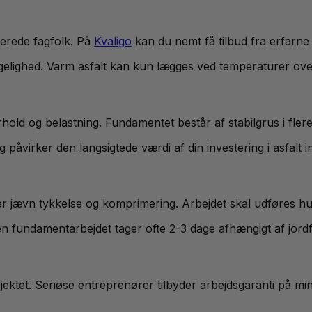
cerede fagfolk. På
Kvaligo
kan du nemt få tilbud fra erfarne 
gelighed. Varm asfalt kan kun lægges ved temperaturer over 
hold og belastning. Fundamentet består af stabilgrus i fle
 påvirker den langsigtede værdi af din investering i asfalt i
er jævn tykkelse og komprimering. Arbejdet skal udføres hu
en fundamentarbejdet tager ofte 2-3 dage afhængigt af jord
rojektet. Seriøse entreprenører tilbyder arbejdsgaranti på 