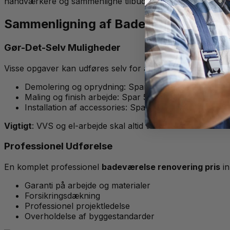
håndværkere og sammenligne tilbud fra kvalificerede fagfo
Sammenligning af Badeværelse Renover
Gør-Det-Selv Muligheder
Visse opgaver kan udføres selv for at reducere
badevære
Demolering og oprydning: Spar 8.000-15.000 kr.
Maling og finish arbejde: Spar 5.000-10.000 kr.
Installation af accessories: Spar 2.000-5.000 kr.
Vigtigt
: VVS og el-arbejde skal altid udføres af autorisere
Professionel Udførelse
En komplet professionel
badeværelse renovering pris
in
Garanti på arbejde og materialer
Forsikringsdækning
Professionel projektledelse
Overholdelse af byggestandarder