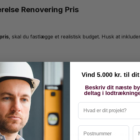
relse Renovering Pris
pris
, skal du fastlægge et realistisk budget. Husk at inklude
Vind 5.000 kr. til d
novering pris
:
Beskriv dit næste b
deltag i lodtrækning
Hvad er dit projekt?
Postnummer
Na
se renovering pris
, anbefales det at indhente 3-5 tilbud. 