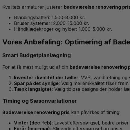
Kvalitets armaturer justerer
badeværelse renovering pri
Blandingsbatteri: 1.500-8.000 kr.
Bruser systemer: 2.000-15.000 kr.
Håndklædekroger og hylder: 1.000-5.000 kr.
Vores Anbefaling: Optimering af Bad
Smart Budgetplanlægning
For at få mest muligt ud af din
badeværelse renovering p
Investér i kvalitet der tæller
: VVS, vandtætning og v
Spar på det synlige
: Vælg mellemkvalitet fliser fre
Tænk langsigtet
: Vælg tidløse designs der holder l
Timing og Sæsonvariationer
Badeværelse renovering pris
kan påvirkes af timing:
Vinter (dec-feb)
: Lavest efterspørgsel, bedre priser
Forår (mar-maj)
: Stigende efterspørgsel og priser