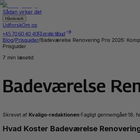
Sådan virker det
Håndværk
Udforsk
Om os
+45 70 60 40 40
Få gratis tilbud
Blog
/
Prisguider
/
Badeværelse Renovering Pris 2026: Komp
Prisguider
7 min læsetid
Badeværelse Ren
Skrevet af
Kvaligo-redaktionen
·
Fagligt gennemgået
·
18. 
Hvad Koster Badeværelse Renovering 