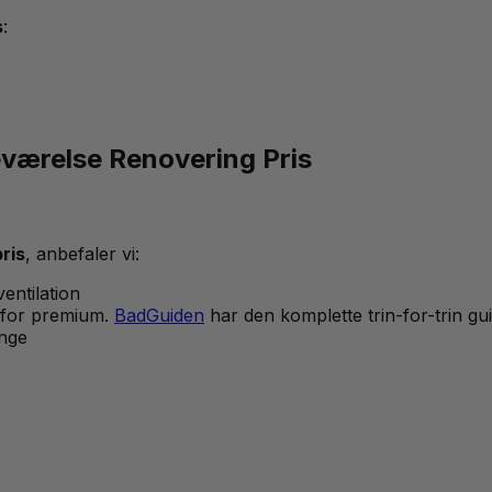
s
:
eværelse Renovering Pris
ris
, anbefaler vi:
entilation
m for premium.
BadGuiden
har den komplette trin-for-trin gu
ænge