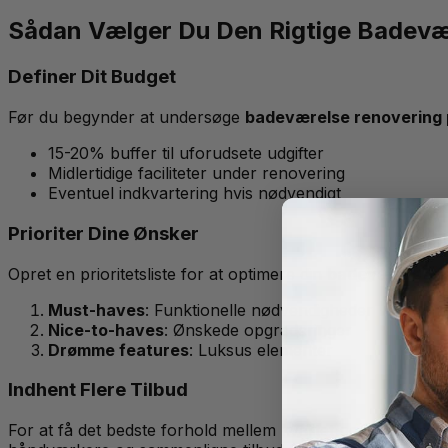
Sådan Vælger Du Den Rigtige Badevæ
Definer Dit Budget
Før du begynder at undersøge
badeværelse renovering 
15-20% buffer til uforudsete udgifter
Midlertidige faciliteter under renovering
Eventuel indkvartering hvis nødvendigt
Prioriter Dine Ønsker
Opret en prioritetsliste for at optimere din
badeværelse re
Must-haves
: Funktionelle nødvendigheder
Nice-to-haves
: Ønskede opgraderinger
Drømme features
: Luksus elementer
Indhent Flere Tilbud
For at få det bedste forhold mellem kvalitet og
badeværel