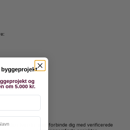
re:
it byggeprojekt
yggeprojekt og
en om 5.000 kr.
vn
På Kvaligo kan du nemt forbinde dig med verificerede