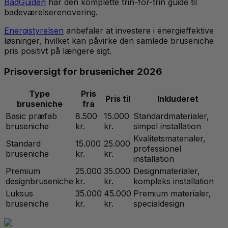
BadGuiden
har den komplette trin-for-trin guide til
badeværelserenovering.
Energistyrelsen
anbefaler at investere i energieffektive
løsninger, hvilket kan påvirke den samlede bruseniche
pris positivt på længere sigt.
Prisoversigt for brusenicher 2026
Type
Pris
Pris til
Inkluderet
bruseniche
fra
Basic præfab
8.500
15.000
Standardmaterialer,
bruseniche
kr.
kr.
simpel installation
Kvalitetsmaterialer,
Standard
15.000
25.000
professionel
bruseniche
kr.
kr.
installation
Premium
25.000
35.000
Designmaterialer,
designbruseniche
kr.
kr.
kompleks installation
Luksus
35.000
45.000
Premium materialer,
bruseniche
kr.
kr.
specialdesign