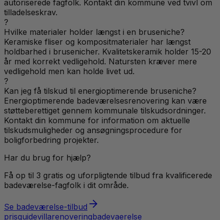
autoriserede fagfolk. Kontakt din kommune ved tvivl om
tilladelseskrav.
?
Hvilke materialer holder længst i en bruseniche?
Keramiske fliser og kompositmaterialer har længst
holdbarhed i brusenicher. Kvalitetskeramik holder 15-20
år med korrekt vedligehold. Natursten kræver mere
vedligehold men kan holde livet ud.
?
Kan jeg få tilskud til energioptimerende bruseniche?
Energioptimerende badeværelsesrenovering kan være
støtteberettiget gennem kommunale tilskudsordninger.
Kontakt din kommune for information om aktuelle
tilskudsmuligheder og ansøgningsprocedure for
boligforbedring projekter.
Har du brug for hjælp?
Få op til 3 gratis og uforpligtende tilbud fra kvalificerede
badeværelse
-fagfolk i dit område.
Se
badeværelse
-tilbud
prisguide
villa
renovering
badevaerelse