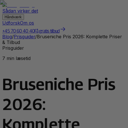
Sådan virker det
Håndværk
Udforsk
Om os
+45 70 60 40 40
Få gratis tilbud
Blog
/
Prisguider
/
Bruseniche Pris 2026: Komplette Priser
& Tilbud
Prisguider
7 min læsetid
Bruseniche Pris
2026:
Komplette