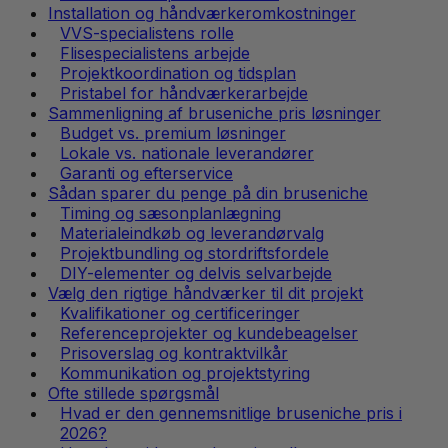
Installation og håndværkeromkostninger
VVS-specialistens rolle
Flisespecialistens arbejde
Projektkoordination og tidsplan
Pristabel for håndværkerarbejde
Sammenligning af bruseniche pris løsninger
Budget vs. premium løsninger
Lokale vs. nationale leverandører
Garanti og efterservice
Sådan sparer du penge på din bruseniche
Timing og sæsonplanlægning
Materialeindkøb og leverandørvalg
Projektbundling og stordriftsfordele
DIY-elementer og delvis selvarbejde
Vælg den rigtige håndværker til dit projekt
Kvalifikationer og certificeringer
Referenceprojekter og kundebeagelser
Prisoverslag og kontraktvilkår
Kommunikation og projektstyring
Ofte stillede spørgsmål
Hvad er den gennemsnitlige bruseniche pris i
2026?