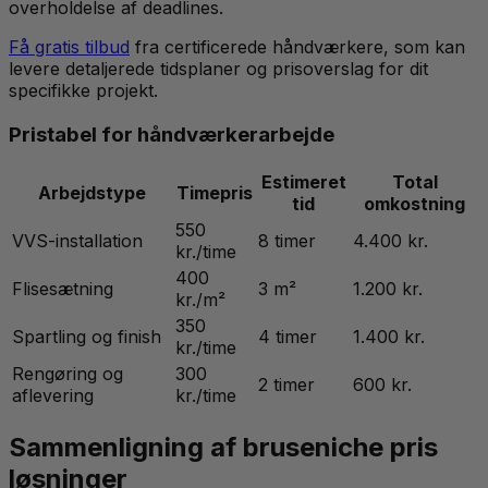
overholdelse af deadlines.
Få gratis tilbud
fra certificerede håndværkere, som kan
levere detaljerede tidsplaner og prisoverslag for dit
specifikke projekt.
Pristabel for håndværkerarbejde
Estimeret
Total
Arbejdstype
Timepris
tid
omkostning
550
VVS-installation
8 timer
4.400 kr.
kr./time
400
Flisesætning
3 m²
1.200 kr.
kr./m²
350
Spartling og finish
4 timer
1.400 kr.
kr./time
Rengøring og
300
2 timer
600 kr.
aflevering
kr./time
Sammenligning af bruseniche pris
løsninger