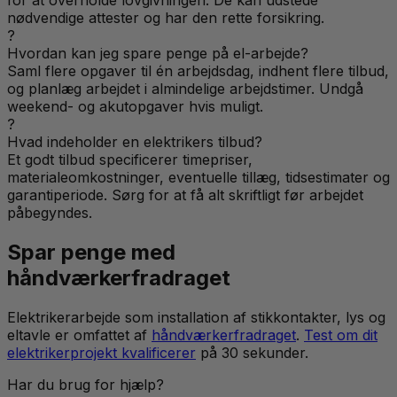
for at overholde lovgivningen. De kan udstede
nødvendige attester og har den rette forsikring.
?
Hvordan kan jeg spare penge på el-arbejde?
Saml flere opgaver til én arbejdsdag, indhent flere tilbud,
og planlæg arbejdet i almindelige arbejdstimer. Undgå
weekend- og akutopgaver hvis muligt.
?
Hvad indeholder en elektrikers tilbud?
Et godt tilbud specificerer timepriser,
materialeomkostninger, eventuelle tillæg, tidsestimater og
garantiperiode. Sørg for at få alt skriftligt før arbejdet
påbegyndes.
Spar penge med
håndværkerfradraget
Elektrikerarbejde som installation af stikkontakter, lys og
eltavle er omfattet af
håndværkerfradraget
.
Test om dit
elektrikerprojekt kvalificerer
på 30 sekunder.
Har du brug for hjælp?