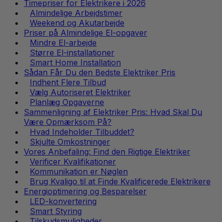
Timepriser for Elektrikere i 2026
Almindelige Arbejdstimer
Weekend og Akutarbejde
Priser på Almindelige El-opgaver
Mindre El-arbejde
Større El-installationer
Smart Home Installation
Sådan Får Du den Bedste Elektriker Pris
Indhent Flere Tilbud
Vælg Autoriseret Elektriker
Planlæg Opgaverne
Sammenligning af Elektriker Pris: Hvad Skal Du
Være Opmærksom På?
Hvad Indeholder Tilbuddet?
Skjulte Omkostninger
Vores Anbefaling: Find den Rigtige Elektriker
Verificer Kvalifikationer
Kommunikation er Nøglen
Brug Kvaligo til at Finde Kvalificerede Elektrikere
Energioptimering og Besparelser
LED-konvertering
Smart Styring
Tilskudsmuligheder