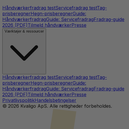
Håndværkerfradrag test
Servicefradrag test
Tag-
prisberegner
Hegn-prisberegner
Guide:
Håndværkerfradrag
Guide: Servicefradrag
Fradrag-guide
2026 (PDF)
Tilmeld håndværker
Presse
Værktøjer & ressourcer
Håndværkerfradrag test
Servicefradrag test
Tag-
prisberegner
Hegn-prisberegner
Guide:
Håndværkerfradrag
Guide: Servicefradrag
Fradrag-guide
2026 (PDF)
Tilmeld håndværker
Presse
Privatlivspolitik
Handelsbetingelser
©
2026
Kvaligo ApS. Alle rettigheder forbeholdes.