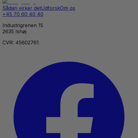
Sådan virker det
Udforsk
Om os
+45 70 60 40 40
Industrigrenen 15
2635 Ishøj
CVR: 45602761