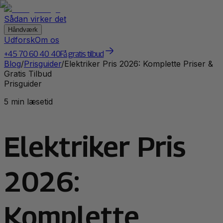
Sådan virker det
Håndværk
Udforsk
Om os
+45 70 60 40 40
Få gratis tilbud
Blog
/
Prisguider
/
Elektriker Pris 2026: Komplette Priser &
Gratis Tilbud
Prisguider
5 min læsetid
Elektriker Pris
2026:
Komplette