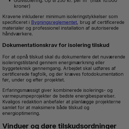
Gulvisolering: Op til 250 kr. per m² (max 10.000
kroner)
Kravene inkluderer minimum isoleringstykkelser som
specificeret i
Bygningsreglementet
, brug af certificerede
materialer og professionel installation af autoriserede
håndværkere.
Dokumentationskrav for isolering tilskud
For at opnå tilskud skal du dokumentere det nuværende
isoleringstilstand gennem energimærkning eller
byggeteknisk gennemgang. Arbejdet skal udføres af
certificerede fagfolk, og der kræves fotodokumentation
før, under og efter projektet.
Erfaringsmæssigt giver kombinerede isolerings- og
varmepumpeprojekter de bedste energibesparelser.
Kvaligos redaktion anbefaler at planlægge projekterne
samlet for at maksimere både tilskud og
energioptimering.
Vinduer og døre tilskudsordninger