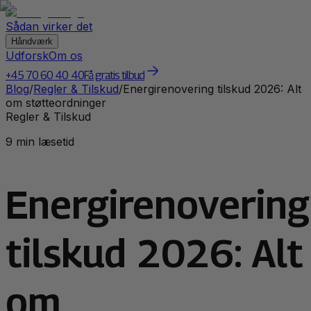
Sådan virker det
Håndværk
Udforsk
Om os
+45 70 60 40 40
Få gratis tilbud
Blog
/
Regler & Tilskud
/
Energirenovering tilskud 2026: Alt
om støtteordninger
Regler & Tilskud
9 min læsetid
Energirenovering
tilskud 2026: Alt
om