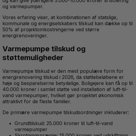
og kan give yderligere 5.000-10.000 kroner til isolering
og varmepumper.
Vores erfaring viser, at kombinationen af statslige,
kommunale og energiselskabers tilskud kan dække op til
50% af projektomkostningerne ved større
energirenoveringer.
Varmepumpe tilskud og
støttemuligheder
Varmepumpe tilskud er den mest populære form for
energirenovering tilskud i 2026, da støttebeløbene er
høje og besparelserne betydelige. Boligejere kan få op til
40.000 kroner i samlet støtte ved installation af luft-til-
vand varmepumper, hvilket gør projektet økonomisk
attraktivt for de fleste familier.
De primære varmepumpe tilskudsordninger inkluderer:
Grundtilskud: 25.000 kroner til luft-til-vand
varmepumper
Skrotningspræmie: 15.000 kroner ved udskiftning