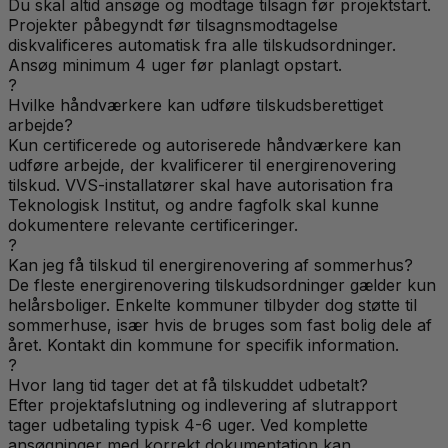
Du skal altid ansøge og modtage tilsagn før projektstart.
Projekter påbegyndt før tilsagnsmodtagelse
diskvalificeres automatisk fra alle tilskudsordninger.
Ansøg minimum 4 uger før planlagt opstart.
?
Hvilke håndværkere kan udføre tilskudsberettiget
arbejde?
Kun certificerede og autoriserede håndværkere kan
udføre arbejde, der kvalificerer til energirenovering
tilskud. VVS-installatører skal have autorisation fra
Teknologisk Institut, og andre fagfolk skal kunne
dokumentere relevante certificeringer.
?
Kan jeg få tilskud til energirenovering af sommerhus?
De fleste energirenovering tilskudsordninger gælder kun
helårsboliger. Enkelte kommuner tilbyder dog støtte til
sommerhuse, især hvis de bruges som fast bolig dele af
året. Kontakt din kommune for specifik information.
?
Hvor lang tid tager det at få tilskuddet udbetalt?
Efter projektafslutning og indlevering af slutrapport
tager udbetaling typisk 4-6 uger. Ved komplette
ansøgninger med korrekt dokumentation kan