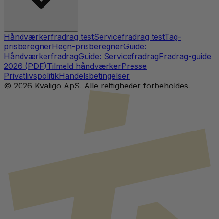
Håndværkerfradrag test
Servicefradrag test
Tag-
prisberegner
Hegn-prisberegner
Guide:
Håndværkerfradrag
Guide: Servicefradrag
Fradrag-guide
2026 (PDF)
Tilmeld håndværker
Presse
Privatlivspolitik
Handelsbetingelser
©
2026
Kvaligo ApS. Alle rettigheder forbeholdes.