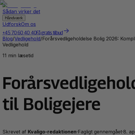
Sådan virker det
Håndværk
Udforsk
Om os
+45 70 60 40 40
Få gratis tilbud
Blog
/
Vedligehold
/
Forårsvedligeholdelse Bolig 2026: Komplet
Vedligehold
11 min læsetid
Forårsvedligehol
til Boligejere
Skrevet af
Kvaligo-redaktionen
·
Fagligt gennemgået
·
8. ap