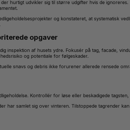
r hurtigt udvikler sig til større udgifter hvis de ignoreres
amentet.
dligeholdelsesprojekter og konstateret, at systematisk ved
.
oriterede opgaver
dig inspektion af husets ydre. Fokusér på tag, facade, vin
rhedsrisiko og potentiale for følgeskader.
ntuelle snavs og debris ikke forurener allerede rensede om
ligeholdelse. Kontrollér for løse eller beskadigede tagsten,
 der har samlet sig over vinteren. Tilstoppede tagrender k