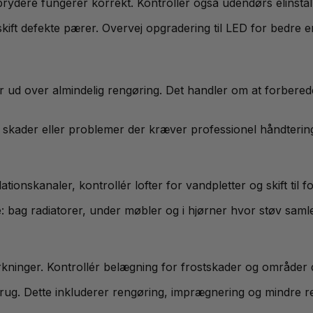
brydere fungerer korrekt. Kontrollér også udendørs elinstall
t defekte pærer. Overvej opgradering til LED for bedre ene
r ud over almindelig rengøring. Det handler om at forberede
 skader eller problemer der kræver professionel håndteri
tionskanaler, kontrollér lofter for vandpletter og skift til fo
: bag radiatorer, under møbler og i hjørner hvor støv samle
irkninger. Kontrollér belægning for frostskader og områder
brug. Dette inkluderer rengøring, imprægnering og mindre r