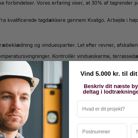
e forbindelser. Vores erfaring viser, at 30% af tagrender på
ra kvalificerede tagdækkere gennem Kvaligo. Arbejde i høj
æbeklædning og vinduespartier. Let efter revner, afskallen
eratursvingninger. Kontrollér vindueskarme, terrassedæk 
Vind 5.000 kr. til d
. Kontrollér at låse og beslag fungerer korrekt, og at fuger
Beskriv dit næste b
deltag i lodtrækning
ke lukker korrekt. Energioptimering gennem bedre tæthed ka
re stå for op til 15% af boligens varmetab.
Hvad er dit projekt?
gtige områder
Postnummer
Na
ke systemer, ventilation og områder påvirket af vintertraf