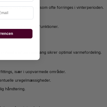
lation og luftkvalitet, som ofte forringes i vinterperioden.
ail
stemet og tjek kedlens funktioner.
rrencen
eligt.
En professionel gennemgang sikrer optimal varmefordeling.
 fittings, især i uopvarmede områder.
eventuelle uregelmæssigheder.
ig håndtering.