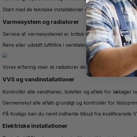
Start med de tekniske installationer der sikrer boligens gru
Varmesystem og radiatorer
Service af varmesystemet er kritisk for optimal funktion og
Rens eller udskift luftfiltre i ventilationsanlæg. Tilstopped
Vores erfaring viser at radiatorer der ikke er blevet rens
VVS og vandinstallationer
Kontrollér alle vandhaner, toiletter og afløb for lækager 
Gennemskyl alle afløb grundigt og kontrollér for tilstopn
På Kvaligo kan du nemt indhente tilbud fra kvalificerede 
Elektriske installationer