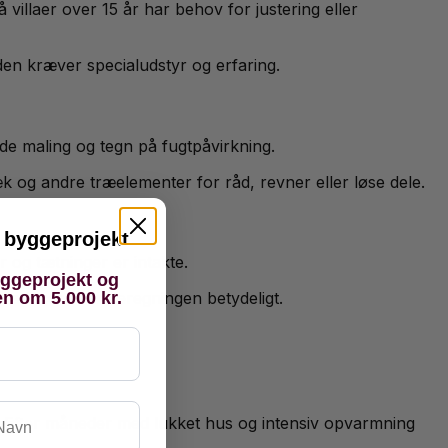
 villaer over 15 år har behov for justering eller
den kræver specialudstyr og erfaring.
de maling og tegn på fugtpåvirkning.
og andre træelementer for råd, revner eller løse dele.
it byggeprojekt
 og tætninger er intakte.
yggeprojekt og
en om 5.000 kr.
n reducere varmeregningen betydeligt.
vn
ik. Efter måneder med lukket hus og intensiv opvarmning