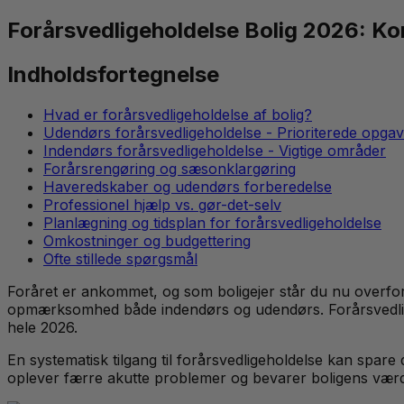
Forårsvedligeholdelse Bolig 2026: Kom
Indholdsfortegnelse
Hvad er forårsvedligeholdelse af bolig?
Udendørs forårsvedligeholdelse - Prioriterede opga
Indendørs forårsvedligeholdelse - Vigtige områder
Forårsrengøring og sæsonklargøring
Haveredskaber og udendørs forberedelse
Professionel hjælp vs. gør-det-selv
Planlægning og tidsplan for forårsvedligeholdelse
Omkostninger og budgettering
Ofte stillede spørgsmål
Foråret er ankommet, og som boligejer står du nu overfor d
opmærksomhed både indendørs og udendørs. Forårsvedlige
hele 2026.
En systematisk tilgang til forårsvedligeholdelse kan spare d
oplever færre akutte problemer og bevarer boligens værd