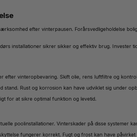
else
rksomhed efter vinterpausen. Forårsvedligeholdelse bolig i
 installationer sikrer sikker og effektiv brug. Invester ti
er vinteropbevaring. Skift olie, rens luftfiltre og kontroll
od stand. Rust og korrosion kan have udviklet sig under op
t for at sikre optimal funktion og levetid.
elle poolinstallationer. Vinterskader på disse systemer kan
kyttelse fungerer korrekt. Fugt og frost kan have påvirket e