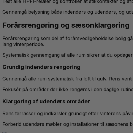
Test alle HPFI-relæer og kontrollér at stikkontakter og af
Gennemgå belysning både indendørs og udendørs, og udskif
Forårsrengøring og sæsonklargøring
Forårsrengøring som del af forårsvedligeholdelse bolig gå
lang vinterperiode.
Systematisk gennemgang af alle rum sikrer at du opdager
Grundig indendørs rengøring
Gennemgå alle rum systematisk fra loft til gulv. Rens ventila
Fokusér på områder der ikke rengøres i den daglige rutine
Klargøring af udendørs områder
Rens terrasser og indkørsler grundigt efter vinterens påv
Forberid udendørs møbler og installationer til sæsonens 