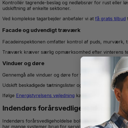
Kontrollér tagrende-beslag og nedløbsrør for rust eller løs
udskiftning af enkelte sektioner.
Ved komplekse tagarbejder anbefaler vi at
få gratis tilbud
f
Facade og udvendigt træværk
Facadeinspektionen omfatter kontrol af puds, murværk, tr
Træværk kræver særlig opmærksomhed efter vinterens temp
Vinduer og døre
Gennemgå alle vinduer og døre for funktionalitet og tæthed
Udskift beskadigede tætningslister og juster døre der ik
Ifølge
Energistyrelsens vejledning
kan utætte vinduer og dø
Indendørs forårsvedligeholdelse - Vi
Indendørs forårsvedligeholdelse bolig fokuserer på teknis
har mange systemer brug for service og justering.