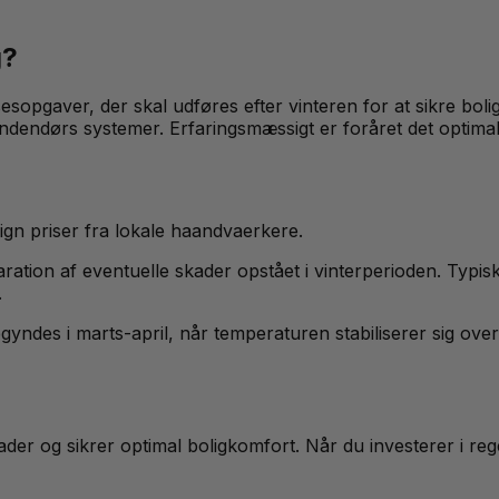
g?
sesopgaver, der skal udføres efter vinteren for at sikre boli
 indendørs systemer. Erfaringsmæssigt er foråret det optimal
n priser fra lokale haandvaerkere.
ation af eventuelle skader opstået i vinterperioden. Typis
.
yndes i marts-april, når temperaturen stabiliserer sig over
ader og sikrer optimal boligkomfort. Når du investerer i re