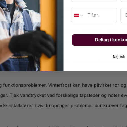
ndfunktioner: varme, vand og el. Derefter bevæg dig til venti
Em
 energieffektivitet. Kontrollér og rens radiatorer, udluft sy
Deltag i konku
e filtre reducerer luftkvaliteten og øger energiforbruget betyd
Nej tak
et i over to år, kan have op til 20% reduceret effektivitet. 
og funktionsproblemer. Vinterfrost kan have påvirket rør og
inger. Tjek vandtrykket ved forskellige tapsteder og noter 
VVS-installatører hvis du opdager problemer der kræver fagl