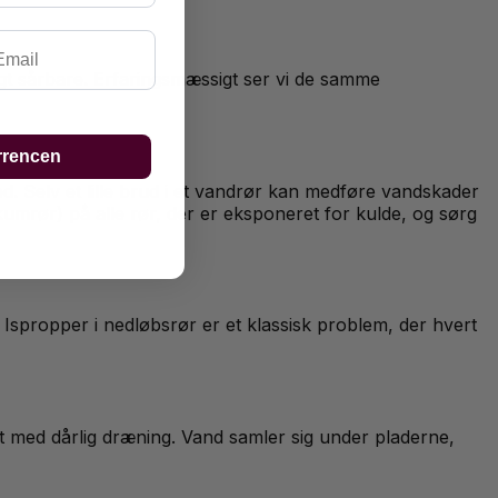
ail
ligt sårbare. Erfaringsmæssigt ser vi de samme
rrencen
. Selv et lille brud i et vandrør kan medføre vandskader
umrør) på alle rør, der er eksponeret for kulde, og sørg
 Ispropper i nedløbsrør er et klassisk problem, der hvert
t med dårlig dræning. Vand samler sig under pladerne,