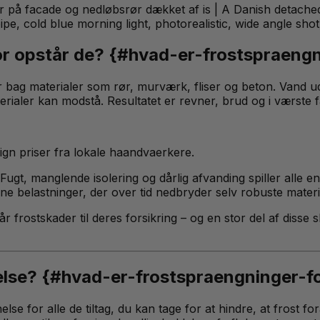
 på facade og nedløbsrør dækket af is | A Danish detached 
e, cold blue morning light, photorealistic, wide angle shot
or opstår de? {#hvad-er-frostspraeng
ler bag materialer som rør, murværk, fliser og beton. Vand u
aler kan modstå. Resultatet er revner, brud og i værste fal
n priser fra lokale haandvaerkere.
 Fugt, manglende isolering og dårlig afvanding spiller alle e
gne belastninger, der over tid nedbryder selv robuste materi
r frostskader til deres forsikring – og en stor del af dis
else? {#hvad-er-frostspraengninger-f
se for alle de tiltag, du kan tage for at hindre, at frost fo