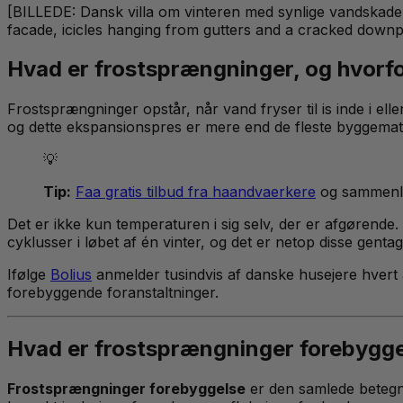
[BILLEDE: Dansk villa om vinteren med synlige vandskader
facade, icicles hanging from gutters and a cracked downpip
Hvad er frostsprængninger, og hvorf
Frostsprængninger opstår, når vand fryser til is inde i el
og dette ekspansionspres er mere end de fleste byggemateri
💡
Tip:
Faa gratis tilbud fra haandvaerkere
og sammenlig
Det er ikke kun temperaturen i sig selv, der er afgørende.
cyklusser i løbet af én vinter, og det er netop disse genta
Ifølge
Bolius
anmelder tusindvis af danske husejere hvert å
forebyggende foranstaltninger.
Hvad er frostsprængninger forebygg
Frostsprængninger forebyggelse
er den samlede betegnel