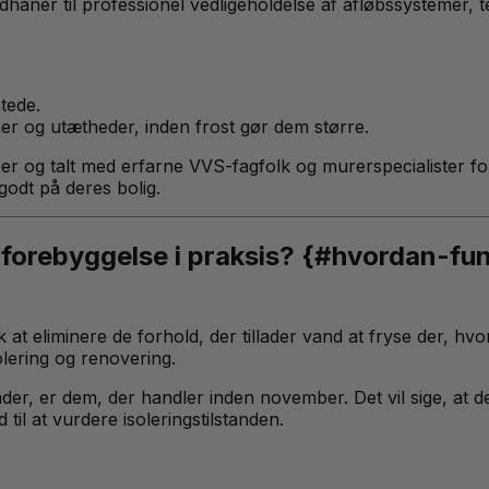
dhaner til professionel vedligeholdelse af afløbssystemer, 
tede.
r og utætheder, inden frost gør dem større.
r og talt med erfarne VVS-fagfolk og murerspecialister fo
 godt på deres bolig.
forebyggelse i praksis? {#hvordan-fu
at eliminere de forhold, der tillader vand at fryse der, h
lering og renovering.
tskader, er dem, der handler inden november. Det vil sige, 
il at vurdere isoleringstilstanden.