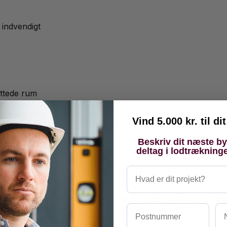
indvendigt
yttede rum
d udsatte rør
ugtophobning
Vind 5.000 kr. til d
rholdsregler ved varslet hård frost
Beskriv dit næste b
deltag i lodtrækning
er
Hvad er dit projekt?
stede et prisoverslag for reparation
solering | A professional plumber wrapping white pipe ins
Postnummer
Na
detailed close-up shot, photorealistic]