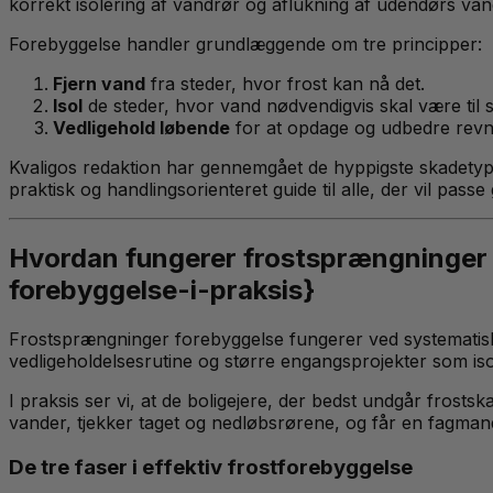
korrekt isolering af vandrør og aflukning af udendørs van
Forebyggelse handler grundlæggende om tre principper:
Fjern vand
fra steder, hvor frost kan nå det.
Isol
de steder, hvor vand nødvendigvis skal være til s
Vedligehold løbende
for at opdage og udbedre revne
Kvaligos redaktion har gennemgået de hyppigste skadetype
praktisk og handlingsorienteret guide til alle, der vil passe
Hvordan fungerer frostsprængninger 
forebyggelse-i-praksis}
Frostsprængninger forebyggelse fungerer ved systematisk 
vedligeholdelsesrutine og større engangsprojekter som iso
I praksis ser vi, at de boligejere, der bedst undgår fros
vander, tjekker taget og nedløbsrørene, og får en fagmand t
De tre faser i effektiv frostforebyggelse