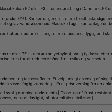
-klassifikation F2 eller F3 til udendørs brug i Danmark. F3 e
n (under 6%). Klinker er generelt mere frostbestandige end
itet og lav vandfølsomhed. Elastiske fuger kan optage de 
porer (luftporebeton) er langt mere modstandsdygtig end sta
spærre eller PE-skumrør (polyethylen). Vælg tykkelse efter
m isoleres for at reducere både frostrisiko og varmetab.
ndament og terrasseflader. Et velplanlagt drænlag af singel
, der kræver faglig vurdering – få et prisoverslag fra en anl
ed synlig dræning underneath | Close-up of frost-resistant 
cess, natural daylight, photorealistic detail shot]