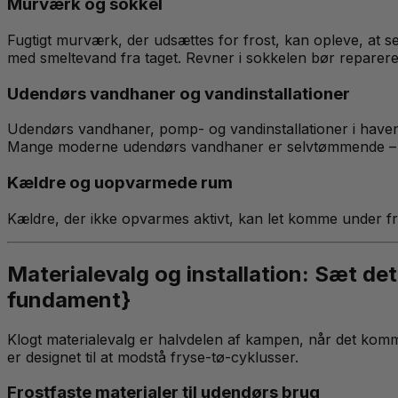
Murværk og sokkel
Fugtigt murværk, der udsættes for frost, kan opleve, at se
med smeltevand fra taget. Revner i sokkelen bør reparere
Udendørs vandhaner og vandinstallationer
Udendørs vandhaner, pomp- og vandinstallationer i haven 
Mange moderne udendørs vandhaner er selvtømmende – en 
Kældre og uopvarmede rum
Kældre, der ikke opvarmes aktivt, kan let komme under fr
Materialevalg og installation: Sæt de
fundament}
Klogt materialevalg er halvdelen af kampen, når det komm
er designet til at modstå fryse-tø-cyklusser.
Frostfaste materialer til udendørs brug