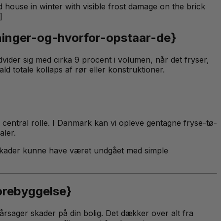
house in winter with visible frost damage on the brick
]
ninger-og-hvorfor-opstaar-de}
dvider sig med cirka 9 procent i volumen, når det fryser,
d totale kollaps af rør eller konstruktioner.
n central rolle. I Danmark kan vi opleve gentagne fryse-tø-
aler.
se skader kunne have været undgået med simple
orebyggelse}
rårsager skader på din bolig. Det dækker over alt fra