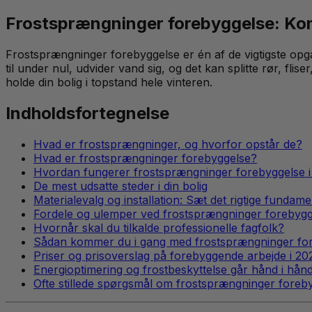
Frostsprængninger forebyggelse: Ko
Frostsprængninger forebyggelse er én af de vigtigste opg
til under nul, udvider vand sig, og det kan splitte rør, fl
holde din bolig i topstand hele vinteren.
Indholdsfortegnelse
Hvad er frostsprængninger, og hvorfor opstår de?
Hvad er frostsprængninger forebyggelse?
Hvordan fungerer frostsprængninger forebyggelse i
De mest udsatte steder i din bolig
Materialevalg og installation: Sæt det rigtige fundame
Fordele og ulemper ved frostsprængninger forebygg
Hvornår skal du tilkalde professionelle fagfolk?
Sådan kommer du i gang med frostsprængninger fo
Priser og prisoverslag på forebyggende arbejde i 20
Energioptimering og frostbeskyttelse går hånd i hån
Ofte stillede spørgsmål om frostsprængninger foreb