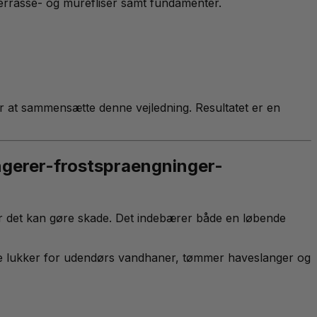
terrasse- og murefliser samt fundamenter.
r at sammensætte denne vejledning. Resultatet er en
ngerer-frostspraengninger-
vor det kan gøre skade. Det indebærer både en løbende
at de lukker for udendørs vandhaner, tømmer haveslanger og