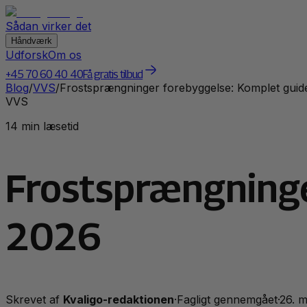
Sådan virker det
Håndværk
Udforsk
Om os
+45 70 60 40 40
Få gratis tilbud
Blog
/
VVS
/
Frostsprængninger forebyggelse: Komplet guid
VVS
14 min læsetid
Frostsprængninge
2026
Skrevet af
Kvaligo-redaktionen
·
Fagligt gennemgået
·
26. m