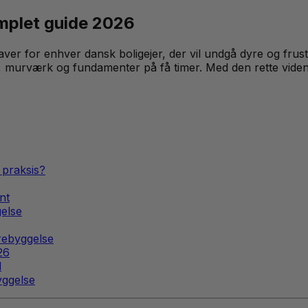
mplet guide 2026
aver for enhver dansk boligejer, der vil undgå dyre og fru
iser, murværk og fundamenter på få timer. Med den rette viden
 praksis?
nt
else
rebyggelse
26
d
yggelse