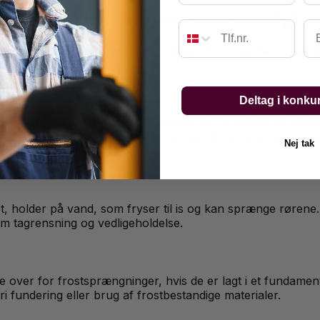
#de-mest-udsatte-steder-i-din-bolig}
Em
ørende at kende til de steder på og i din bolig, der er sær
Deltag i konku
ller i uopvarmede rum, er suverænt det hyppigste skadested
ing og efterfølgende renovering med. Brug rørisolering (sk
Nej tak
soleringen.
, holder på vand, som fryser til is og kan sprænge rørene.
 tagrensning og vedligeholdelse
.
e over for frostsprængninger, hvis de er lagt i et fundamen
ri fundering eller brug af frostbestandige materialer.