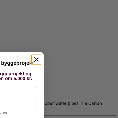
it byggeprojekt
yggeprojekt og
en om 5.000 kr.
ulation foam around copper water pipes in a Danish
vn