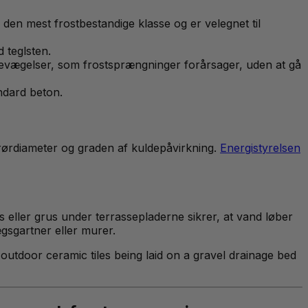
r den mest frostbestandige klasse og er velegnet til
 teglsten.
bevægelser, som frostsprængninger forårsager, uden at gå
ndard beton.
 rørdiameter og graden af kuldepåvirkning.
Energistyrelsen
s eller grus under terrassepladerne sikrer, at vand løber
ægsgartner eller murer.
outdoor ceramic tiles being laid on a gravel drainage bed