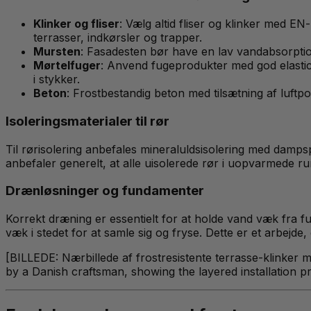
Klinker og fliser
: Vælg altid fliser og klinker med EN
terrasser, indkørsler og trapper.
Mursten
: Fasadesten bør have en lav vandabsorptio
Mørtelfuger
: Anvend fugeprodukter med god elastic
i stykker.
Beton
: Frostbestandig beton med tilsætning af luft
Isoleringsmaterialer til rør
Til rørisolering anbefales mineraluldsisolering med damp
anbefaler generelt, at alle uisolerede rør i uopvarmede ru
Drænløsninger og fundamenter
Korrekt dræning er essentielt for at holde vand væk fra fu
væk i stedet for at samle sig og fryse. Dette er et arbejde
[BILLEDE: Nærbillede af frostresistente terrasse-klinker m
by a Danish craftsman, showing the layered installation pro