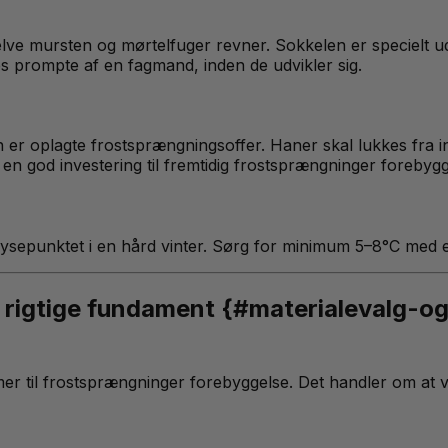
lve mursten og mørtelfuger revner. Sokkelen er specielt uds
s prompte af en fagmand, inden de udvikler sig.
er oplagte frostsprængningsoffer. Haner skal lukkes fra i
god investering til fremtidig frostsprængninger forebygg
ysepunktet i en hård vinter. Sørg for minimum 5–8°C med en
t rigtige fundament {#materialevalg-og
er til frostsprængninger forebyggelse. Det handler om at v