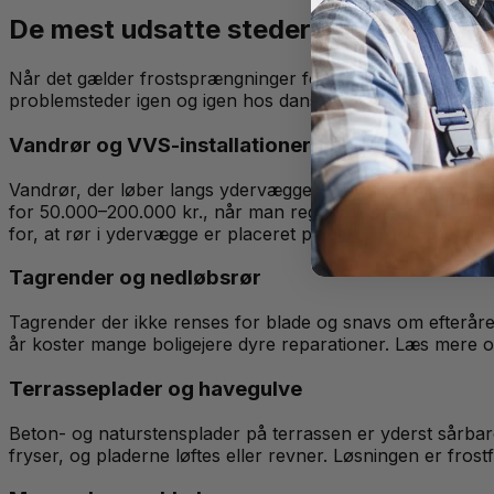
De mest udsatte steder i din bolig {
Når det gælder frostsprængninger forebyggelse, er det afg
problemsteder igen og igen hos danske boligejere.
Vandrør og VVS-installationer
Vandrør, der løber langs ydervægge, i uisolerede kældre e
for 50.000–200.000 kr., når man regner reparation, udtørr
for, at rør i ydervægge er placeret på den varme side af i
Tagrender og nedløbsrør
Tagrender der ikke renses for blade og snavs om efteråret
år koster mange boligejere dyre reparationer.
Læs mere om
Terrasseplader og havegulve
Beton- og naturstensplader på terrassen er yderst sårbar
fryser, og pladerne løftes eller revner. Løsningen er frostf