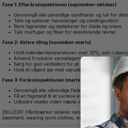
Fase 1: Efterårsinspektionen (september–oktober)
Gennemgå alle udvendige vandhaner og luk for dem 
Tøm og opbevar haveslanger og vandingsudstyr
Rens tagrender og nedløbsrør for blade og snavs
Tjek murfuger og fliser for eksisterende revner
Fase 2: Aktive tiltag (november–marts)
Hold indendørstemperaturen over 12°C, selv i uben
Anvend frostsikre varmelegemer (frosttermostat) ve
Sørg for god ventilation for at undgå kondens og f
Hold et vågent øje med vejrudsigten og tag ekstra fo
Fase 3: Forårsinspektionen (marts–april)
Gennemgå alle udvendige flader for frost- og isrevn
Få en fagmand til at vurdere eventuelle skader og ud
Udbedre skader inden næste vinter
[BILLEDE: Håndværker isolerer vandrør i kælder med røri
basement, wearing work clothes, warm workshop lighting, 