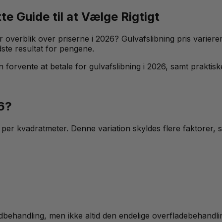
e Guide til at Vælge Rigtigt
r overblik over priserne i 2026? Gulvafslibning pris variere
dste resultat for pengene.
forvente at betale for gulvafslibning i 2026, samt praktiske
26?
r. per kvadratmeter. Denne variation skyldes flere faktorer
undbehandling, men ikke altid den endelige overfladebehandli