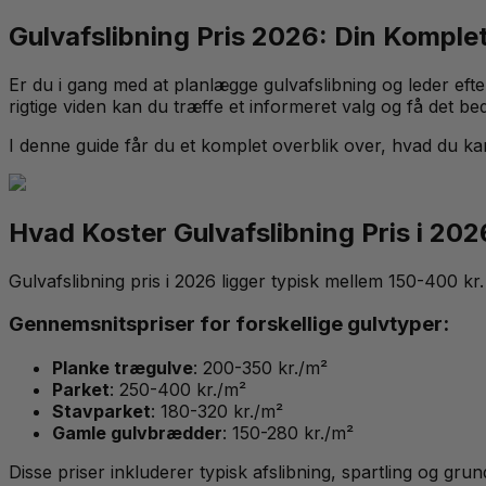
Gulvafslibning Pris 2026: Din Komplett
Er du i gang med at planlægge gulvafslibning og leder efte
rigtige viden kan du træffe et informeret valg og få det be
I denne guide får du et komplet overblik over, hvad du kan 
Hvad Koster Gulvafslibning Pris i 20
Gulvafslibning pris i 2026 ligger typisk mellem 150-400 k
Gennemsnitspriser for forskellige gulvtyper:
Planke trægulve
: 200-350 kr./m²
Parket
: 250-400 kr./m²
Stavparket
: 180-320 kr./m²
Gamle gulvbrædder
: 150-280 kr./m²
Disse priser inkluderer typisk afslibning, spartling og gr