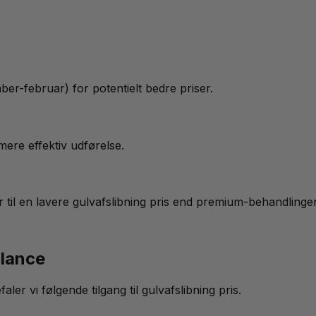
er-februar) for potentielt bedre priser.
ere effektiv udførelse.
r til en lavere gulvafslibning pris end premium-behandlinger
alance
er vi følgende tilgang til gulvafslibning pris.