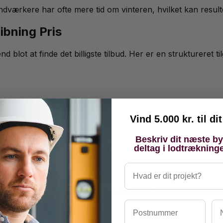
værkere har ofte mere tid om vinteren, hvilket kan resulter
ibning Pris
blot at finde det billigste tilbud. Her er en struktureret til
Vind 5.000 kr. til d
Beskriv dit næste b
deltag i lodtrækning
Hvad er dit projekt?
 kunder. Sørg også for at håndværkeren har gyldige forsikr
Postnummer
Na