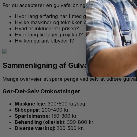
Før du accepterer en gulvafslibning pris, stil følgende sp
Hvor lang erfaring har I med gulvafslibning?
Hvilke maskiner og teknikker bruger I?
Hvad er inkluderet i prisen?
Hvor lang tid tager projektet?
Hvilken garanti tilbyder I?
Sammenligning af Gulvafslibning Pris:
Mange overvejer at spare penge ved selv at udføre gulvaf
Gør-Det-Selv Omkostninger
Maskine leje
: 300-500 kr./dag
Slibepapir
: 200-400 kr.
Spartelmasse
: 150-300 kr.
Behandling (olie/lak)
: 300-800 kr.
Diverse værktøj
: 200-500 kr.