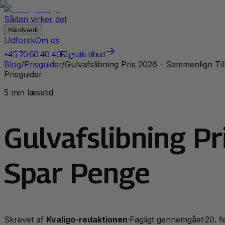
Sådan virker det
Håndværk
Udforsk
Om os
+45 70 60 40 40
Få gratis tilbud
Blog
/
Prisguider
/
Gulvafslibning Pris 2026 - Sammenlign T
Prisguider
5 min læsetid
Gulvafslibning P
Spar Penge
Skrevet af
Kvaligo-redaktionen
·
Fagligt gennemgået
·
20. 