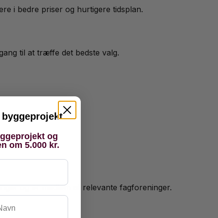
e i bedre priser og hurtigere tidsplan.
gang til at træffe det bedste valg.
it byggeprojekt
yggeprojekt og
en om 5.000 kr.
inger og er medlem af relevante fagforeninger.
vn