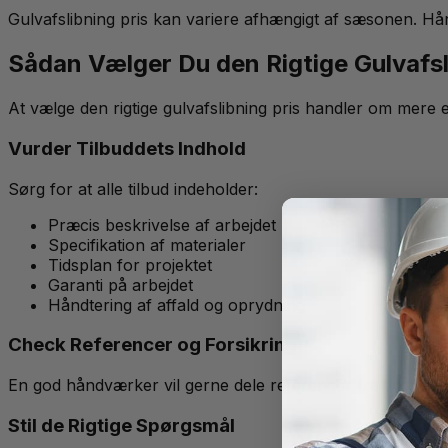
Gulvafslibning pris kan variere afhængigt af sæsonen. Hånd
Sådan Vælger Du den Rigtige Gulvafsl
At vælge den rigtige gulvafslibning pris handler om mere end 
Vurder Tilbuddets Indhold
Sørg for at alle tilbud indeholder:
Præcis beskrivelse af arbejdet
Specifikation af materialer
Tidsplan for projektet
Garanti på arbejdet
Håndtering af affald og oprydning
Check Referencer og Forsikring
En god håndværker vil gerne dele referencer fra tidligere
Stil de Rigtige Spørgsmål