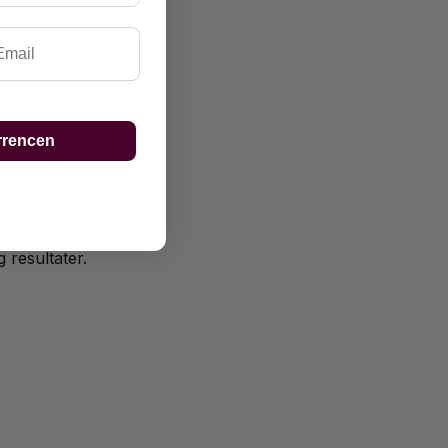
ail
rrencen
 resultater.