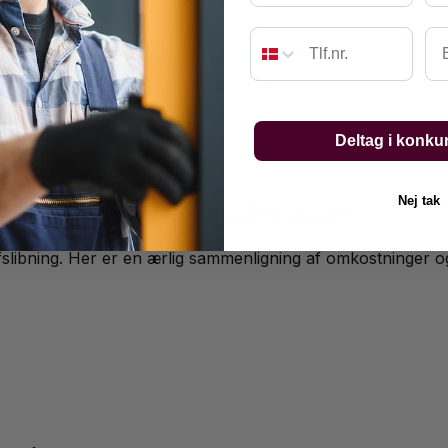
ørgsmål:
Em
Deltag i konku
Nej tak
 Gør-det-selv vs. Professionel
slibning. Her er en ærlig sammenligning af omkostninger og