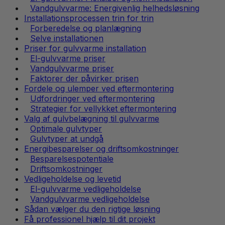
Vandgulvvarme: Energivenlig helhedsløsning
Installationsprocessen trin for trin
Forberedelse og planlægning
Selve installationen
Priser for gulvvarme installation
El-gulvvarme priser
Vandgulvvarme priser
Faktorer der påvirker prisen
Fordele og ulemper ved eftermontering
Udfordringer ved eftermontering
Strategier for vellykket eftermontering
Valg af gulvbelægning til gulvvarme
Optimale gulvtyper
Gulvtyper at undgå
Energibesparelser og driftsomkostninger
Besparelsespotentiale
Driftsomkostninger
Vedligeholdelse og levetid
El-gulvvarme vedligeholdelse
Vandgulvvarme vedligeholdelse
Sådan vælger du den rigtige løsning
Få professionel hjælp til dit projekt