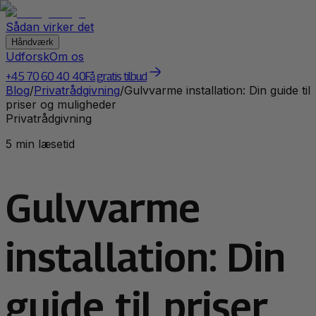
Sådan virker det
Håndværk
Udforsk
Om os
+45 70 60 40 40
Få gratis tilbud
Blog
/
Privatrådgivning
/
Gulvvarme installation: Din guide til
priser og muligheder
Privatrådgivning
5 min læsetid
Gulvvarme
installation: Din
guide til priser