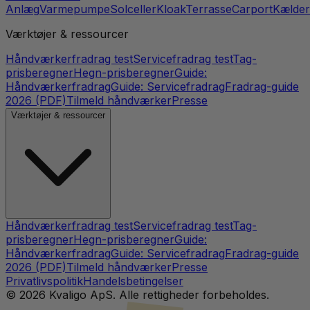
Anlæg
Varmepumpe
Solceller
Kloak
Terrasse
Carport
Kælder
Værktøjer & ressourcer
Håndværkerfradrag test
Servicefradrag test
Tag-
prisberegner
Hegn-prisberegner
Guide:
Håndværkerfradrag
Guide: Servicefradrag
Fradrag-guide
2026 (PDF)
Tilmeld håndværker
Presse
Værktøjer & ressourcer
Håndværkerfradrag test
Servicefradrag test
Tag-
prisberegner
Hegn-prisberegner
Guide:
Håndværkerfradrag
Guide: Servicefradrag
Fradrag-guide
2026 (PDF)
Tilmeld håndværker
Presse
Privatlivspolitik
Handelsbetingelser
©
2026
Kvaligo ApS. Alle rettigheder forbeholdes.