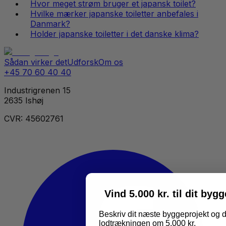
Hvor meget strøm bruger et japansk toilet?
Hvilke mærker japanske toiletter anbefales i
Danmark?
Holder japanske toiletter i det danske klima?
Sådan virker det
Udforsk
Om os
+45 70 60 40 40
Industrigrenen 15
2635 Ishøj
CVR: 45602761
Vind 5.000 kr. til dit byg
Beskriv dit næste byggeprojekt og d
lodtrækningen om 5.000 kr.