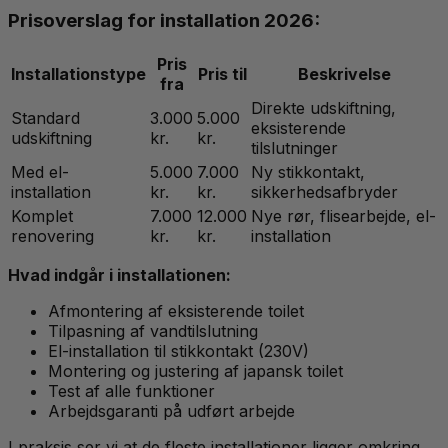
Prisoverslag for installation 2026:
Pris
Installationstype
Pris til
Beskrivelse
fra
Direkte udskiftning,
Standard
3.000
5.000
eksisterende
udskiftning
kr.
kr.
tilslutninger
Med el-
5.000
7.000
Ny stikkontakt,
installation
kr.
kr.
sikkerhedsafbryder
Komplet
7.000
12.000
Nye rør, flisearbejde, el-
renovering
kr.
kr.
installation
Hvad indgår i installationen:
Afmontering af eksisterende toilet
Tilpasning af vandtilslutning
El-installation til stikkontakt (230V)
Montering og justering af japansk toilet
Test af alle funktioner
Arbejdsgaranti på udført arbejde
I praksis ser vi at de fleste installationer ligger omkring