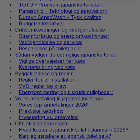
TOTO - Premium japanske toiletter:
Panasonic - Teknologi og innovation:
Duravit SensoWash - Tysk kvalitet:
Budget-alternativer:
Driftsomkostninger og vedligeholdelse
Strømforbrug og energiomkostninger:
Vedligeholdelse og service:
Besparelser på toiletpapir:
Sådan vælger du det rigtige japanske toilet
Vigtige overvejelser før køb:
Kvalitetssikring ved køb:
Byggetilladelse og regler
Regler for el-installation:
VVS-regler og krav:
Energioptimering og tilskudsmuligheder:
Vores anbefaling til japansk toilet køb
Vores top-anbefalinger 2026:
Praktiske købstips:
Investering vs. oplevelse:
Ofte stillede spørgsmål
Hvad koster et japansk toilet i Danmark 2026?
Kan jeg installere et japansk toilet selv?