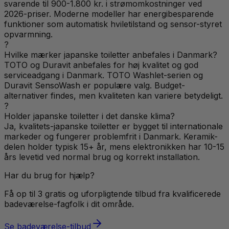
svarende til 900-1.800 kr. i strømomkostninger ved
2026-priser. Moderne modeller har energibesparende
funktioner som automatisk hviletilstand og sensor-styret
opvarmning.
?
Hvilke mærker japanske toiletter anbefales i Danmark?
TOTO og Duravit anbefales for høj kvalitet og god
serviceadgang i Danmark. TOTO Washlet-serien og
Duravit SensoWash er populære valg. Budget-
alternativer findes, men kvaliteten kan variere betydeligt.
?
Holder japanske toiletter i det danske klima?
Ja, kvalitets-japanske toiletter er bygget til internationale
markeder og fungerer problemfrit i Danmark. Keramik-
delen holder typisk 15+ år, mens elektronikken har 10-15
års levetid ved normal brug og korrekt installation.
Har du brug for hjælp?
Få op til 3 gratis og uforpligtende tilbud fra kvalificerede
badeværelse
-fagfolk i dit område.
Se
badeværelse
-tilbud