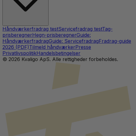
Håndværkerfradrag test
Servicefradrag test
Tag-
prisberegner
Hegn-prisberegner
Guide:
Håndværkerfradrag
Guide: Servicefradrag
Fradrag-guide
2026 (PDF)
Tilmeld håndværker
Presse
Privatlivspolitik
Handelsbetingelser
©
2026
Kvaligo ApS. Alle rettigheder forbeholdes.