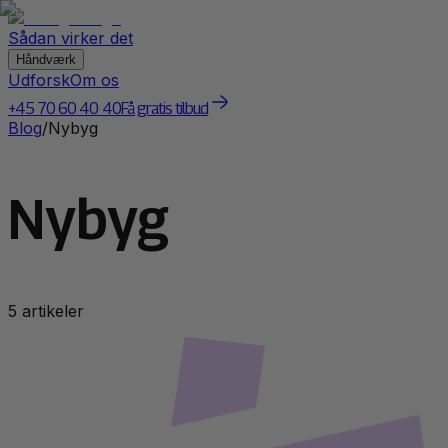
Sådan virker det
Håndværk
Udforsk
Om os
+45 70 60 40 40
Få gratis tilbud
Blog
/
Nybyg
Nybyg
5
artikel
er