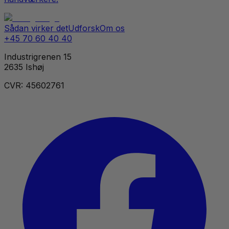
Sådan virker det
Udforsk
Om os
+45 70 60 40 40
Industrigrenen 15
2635 Ishøj
CVR: 45602761