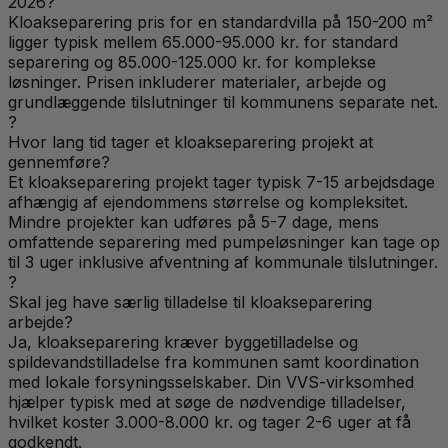
2026?
Kloakseparering pris for en standardvilla på 150-200 m²
ligger typisk mellem 65.000-95.000 kr. for standard
separering og 85.000-125.000 kr. for komplekse
løsninger. Prisen inkluderer materialer, arbejde og
grundlæggende tilslutninger til kommunens separate net.
?
Hvor lang tid tager et kloakseparering projekt at
gennemføre?
Et kloakseparering projekt tager typisk 7-15 arbejdsdage
afhængig af ejendommens størrelse og kompleksitet.
Mindre projekter kan udføres på 5-7 dage, mens
omfattende separering med pumpeløsninger kan tage op
til 3 uger inklusive afventning af kommunale tilslutninger.
?
Skal jeg have særlig tilladelse til kloakseparering
arbejde?
Ja, kloakseparering kræver byggetilladelse og
spildevandstilladelse fra kommunen samt koordination
med lokale forsyningsselskaber. Din VVS-virksomhed
hjælper typisk med at søge de nødvendige tilladelser,
hvilket koster 3.000-8.000 kr. og tager 2-6 uger at få
godkendt.