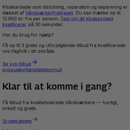
Kloakarbejde som tilslutning, reparation og separering er
dækket af
håndværkerfradraget
. Du kan trække op til
12.900 kr. fra per person.
Test om dit kloakprojekt
kvalificerer
på 30 sekunder.
Har du brug for hjælp?
Få op til 3 gratis og uforpligtende tilbud fra kvalificerede
vvs
-fagfolk i dit område.
Se
vvs
-tilbud
prisguide
villa
installation
null
Klar til at komme i gang?
Få tilbud fra kvalitetssikrede håndværkere — hurtigt,
enkelt og gratis.
Se vores løsning