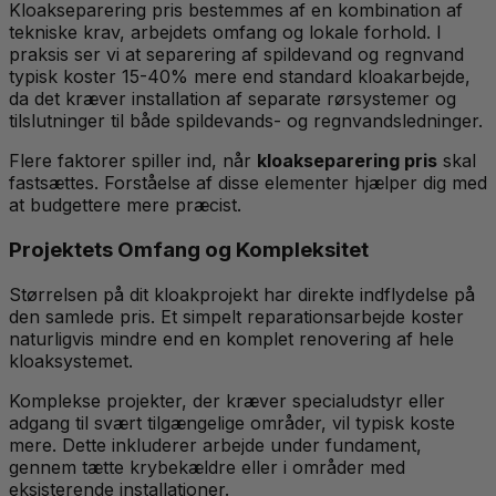
Kloakseparering pris bestemmes af en kombination af
tekniske krav, arbejdets omfang og lokale forhold. I
praksis ser vi at separering af spildevand og regnvand
typisk koster 15-40% mere end standard kloakarbejde,
da det kræver installation af separate rørsystemer og
tilslutninger til både spildevands- og regnvandsledninger.
Flere faktorer spiller ind, når
kloakseparering pris
skal
fastsættes. Forståelse af disse elementer hjælper dig med
at budgettere mere præcist.
Projektets Omfang og Kompleksitet
Størrelsen på dit kloakprojekt har direkte indflydelse på
den samlede pris. Et simpelt reparationsarbejde koster
naturligvis mindre end en komplet renovering af hele
kloaksystemet.
Komplekse projekter, der kræver specialudstyr eller
adgang til svært tilgængelige områder, vil typisk koste
mere. Dette inkluderer arbejde under fundament,
gennem tætte krybekældre eller i områder med
eksisterende installationer.