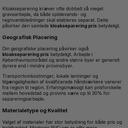
Kloakseparering kræver ofte dobbelt så meget
gravearbejde, da både spildevands- og
regnvandsledninger skal etableres separat. Dette
påvirker den samlede
kloakseparering pris
betydeligt.
Geografisk Placering
Din geografiske placering påvirker også
kloakseparering pris
betydeligt. Arbejde i
Københavnsområdet og andre større byer er generelt
dyrere end i mindre provinsbyer.
Transportomkostninger, lokale lønninger og
tilgængeligheden af kvalificerede håndværkere varierer
fra region til region. Erfaringsmæssigt kan prisforskelle
mellem hovedstad og provins være op til 30% for
separeringsarbejde.
Materialetype og Kvalitet
Valget af materialer har stor betydning for både pris og
holdbarhed. Moderne PVC-rør er ofte mere