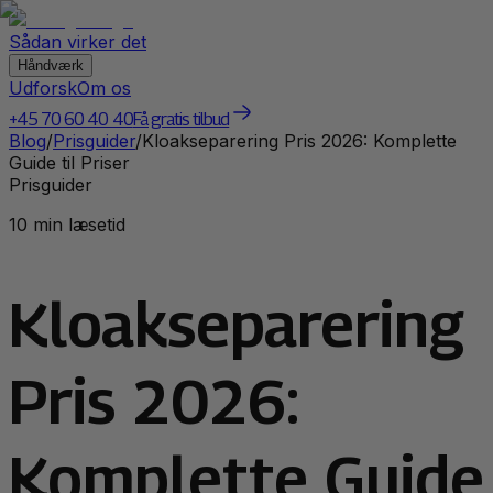
Sådan virker det
Håndværk
Udforsk
Om os
+45 70 60 40 40
Få gratis tilbud
Blog
/
Prisguider
/
Kloakseparering Pris 2026: Komplette
Guide til Priser
Prisguider
10 min læsetid
Kloakseparering
Pris 2026:
Komplette Guide