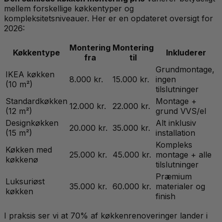
mellem forskellige køkkentyper og
kompleksitetsniveauer. Her er en opdateret oversigt for
2026:
Montering
Montering
Køkkentype
Inkluderer
fra
til
Grundmontage,
IKEA køkken
8.000 kr.
15.000 kr.
ingen
(10 m²)
tilslutninger
Standardkøkken
Montage +
12.000 kr.
22.000 kr.
(12 m²)
grund VVS/el
Designkøkken
Alt inklusiv
20.000 kr.
35.000 kr.
(15 m²)
installation
Kompleks
Køkken med
25.000 kr.
45.000 kr.
montage + alle
køkkenø
tilslutninger
Præmium
Luksuriøst
35.000 kr.
60.000 kr.
materialer og
køkken
finish
I praksis ser vi at 70% af køkkenrenoveringer lander i