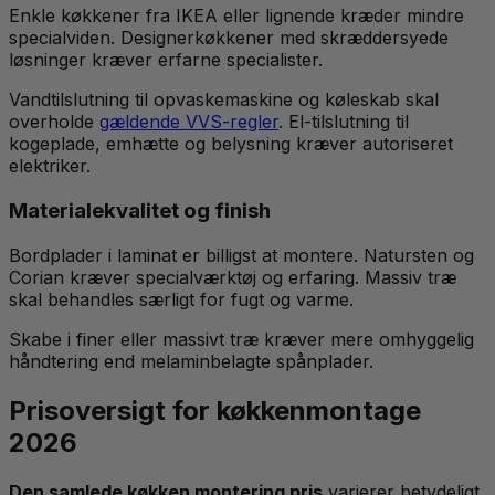
Enkle køkkener fra IKEA eller lignende kræder mindre
specialviden. Designerkøkkener med skræddersyede
løsninger kræver erfarne specialister.
Vandtilslutning til opvaskemaskine og køleskab skal
overholde
gældende VVS-regler
. El-tilslutning til
kogeplade, emhætte og belysning kræver autoriseret
elektriker.
Materialekvalitet og finish
Bordplader i laminat er billigst at montere. Natursten og
Corian kræver specialværktøj og erfaring. Massiv træ
skal behandles særligt for fugt og varme.
Skabe i finer eller massivt træ kræver mere omhyggelig
håndtering end melaminbelagte spånplader.
Prisoversigt for køkkenmontage
2026
Den samlede køkken montering pris
varierer betydeligt