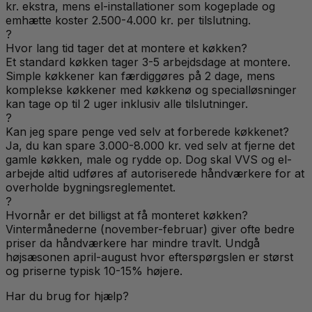
kr. ekstra, mens el-installationer som kogeplade og
emhætte koster 2.500-4.000 kr. per tilslutning.
?
Hvor lang tid tager det at montere et køkken?
Et standard køkken tager 3-5 arbejdsdage at montere.
Simple køkkener kan færdiggøres på 2 dage, mens
komplekse køkkener med køkkenø og specialløsninger
kan tage op til 2 uger inklusiv alle tilslutninger.
?
Kan jeg spare penge ved selv at forberede køkkenet?
Ja, du kan spare 3.000-8.000 kr. ved selv at fjerne det
gamle køkken, male og rydde op. Dog skal VVS og el-
arbejde altid udføres af autoriserede håndværkere for at
overholde bygningsreglementet.
?
Hvornår er det billigst at få monteret køkken?
Vintermånederne (november-februar) giver ofte bedre
priser da håndværkere har mindre travlt. Undgå
højsæsonen april-august hvor efterspørgslen er størst
og priserne typisk 10-15% højere.
Har du brug for hjælp?