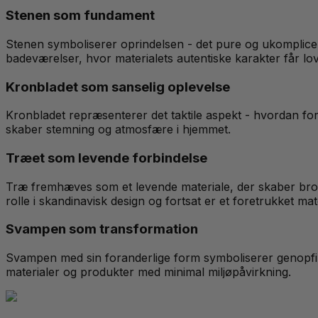
Stenen som fundament
Stenen symboliserer oprindelsen - det pure og ukomplicer
badeværelser, hvor materialets autentiske karakter får lov a
Kronbladet som sanselig oplevelse
Kronbladet repræsenterer det taktile aspekt - hvordan fors
skaber stemning og atmosfære i hjemmet.
Træet som levende forbindelse
Træ fremhæves som et levende materiale, der skaber bro me
rolle i skandinavisk design og fortsat er et foretrukket m
Svampen som transformation
Svampen med sin foranderlige form symboliserer genopfind
materialer og produkter med minimal miljøpåvirkning.