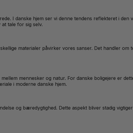
ede. I danske hjem ser vi denne tendens reflekteret i den 
t tale for sig selv.
kellige materialer påvirker vores sanser. Det handler om tek
llem mennesker og natur. For danske boligejere er dette sær
ateriale i moderne danske hjem.
else og bæredygtighed. Dette aspekt bliver stadig vigtiger