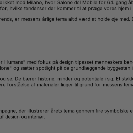
blikket mod Milano, hvor Salone del Mobile for 64. gang å
or, hvilke tendenser der kommer til at præge vores hjem 
rends, er messens årlige tema altid værd at holde øje med. 
Humans" med fokus på design tilpasset menneskers behov 
lone" og sætter spotlight på de grundlæggende byggesten i 
og se. De bærer historie, minder og potentiale i sig. Et sty
e forståelse af materialer ligger til grund for messens tem
gne, der illustrerer årets tema gennem fire symbolske e
f design og interiør.