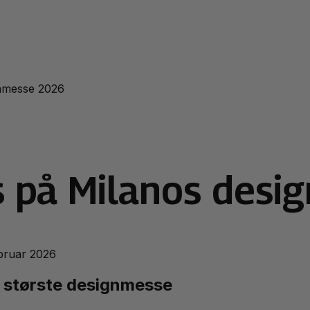
gnmesse 2026
us på Milanos des
ebruar 2026
s største designmesse