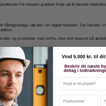
inspirationen fra messen gradvist finde vej til danske møbelb
l håndgribelige værdier i en digital tidsalder. Det handler 
adition.
terialer og produkter med omhu, ikke blot baseret på æsteti
iginalartiklen her.
Vind 5.000 kr. til d
en bolig
Beskriv dit næste b
deltag i lodtrækning
 Her er de vigtigste materialetrends du kan anvende:
Hvad er dit projekt?
varmt, lydabsorberende og bæredygtigt
t marmor — mere organisk udtryk
Postnummer
Na
g — autenticitet frem for perfektion