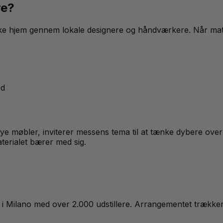
re?
ske hjem gennem lokale designere og håndværkere. Når mater
ed
 nye møbler, inviterer messens tema til at tænke dybere ov
terialet bærer med sig.
ril i Milano med over 2.000 udstillere. Arrangementet trækk