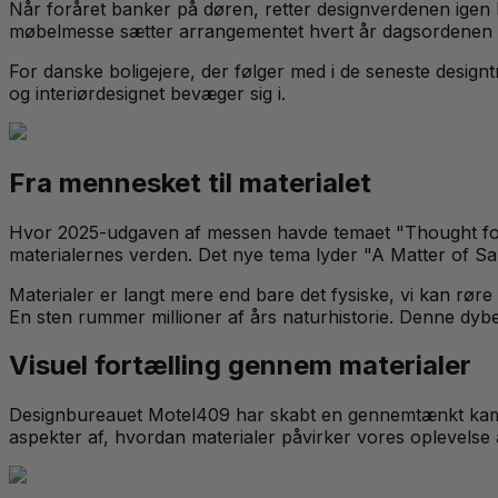
Når foråret banker på døren, retter designverdenen igen 
møbelmesse sætter arrangementet hvert år dagsordenen f
For danske boligejere, der følger med i de seneste designt
og interiørdesignet bevæger sig i.
Fra mennesket til materialet
Hvor 2025-udgaven af messen havde temaet "Thought for 
materialernes verden. Det nye tema lyder "A Matter of Sa
Materialer er langt mere end bare det fysiske, vi kan røre 
En sten rummer millioner af års naturhistorie. Denne dyber
Visuel fortælling gennem materialer
Designbureauet Motel409 har skabt en gennemtænkt kampa
aspekter af, hvordan materialer påvirker vores oplevelse a