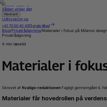
Sådan virker det
Håndværk
Udforsk
Om os
+45 70 60 40 40
Få gratis tilbud
Blog
/
Privatrådgivning
/
Materialer i fokus på Milanos desi
Privatrådgivning
4 min læsetid
Materialer i fok
Skrevet af
Kvaligo-redaktionen
·
Fagligt gennemgået
·
4. f
Materialer får hovedrollen på verden