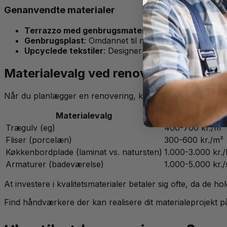
Genanvendte materialer
Terrazzo med genbrugsmaterialer
: Klassisk gulv 
Genbrugsplast
: Omdannet til møbler og interiørdetal
Upcyclede tekstiler
: Designermøbler beklædt med g
Materialevalg ved renovering
Når du planlægger en renovering, kan materialevalget gør
Materialevalg
Standardpri
Trægulv (eg)
400-700 kr./m²
Fliser (porcelæn)
300-600 kr./m²
Køkkenbordplade (laminat vs. natursten)
1.000-3.000 kr.
Armaturer (badeværelse)
1.000-5.000 kr./
At investere i kvalitetsmaterialer betaler sig ofte, da de
Find håndværkere der kan realisere dit materialeprojekt 