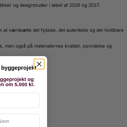
utikker og designstudier i løbet af 2026 og 2027.
om at værdsætte det fysiske, det autentiske og det holdbare
k, men også på materialernes kvalitet, oprindelse og
it byggeprojekt
yggeprojekt og
en om 5.000 kr.
vn