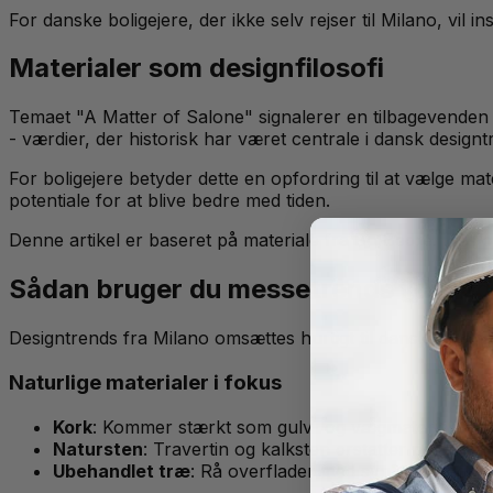
For danske boligejere, der ikke selv rejser til Milano, vil 
Materialer som designfilosofi
Temaet "A Matter of Salone" signalerer en tilbagevenden ti
- værdier, der historisk har været centrale i dansk designtr
For boligejere betyder dette en opfordring til at vælge ma
potentiale for at blive bedre med tiden.
Denne artikel er baseret på materiale fra Bo Bedre.
Læs or
Sådan bruger du messetrends i din eg
Designtrends fra Milano omsættes hurtigt til danske hjem.
Naturlige materialer i fokus
Kork
: Kommer stærkt som gulv- og vægmateriale — 
Natursten
: Travertin og kalksten erstatter polere
Ubehandlet træ
: Rå overflader med synlig åretegnin