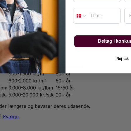
Em
med bæredygtigt twist
jer
enanvendte stoffer
Deltag i konku
e en stor forskel:
Nej tak
s
Designerpris
Holdbarhed
800-1.500 kr./m²
50+ år
600-2.000 kr./m²
50+ år
/lbm
3.000-8.000 kr./lbm
15-50 år
stk.
5.000-20.000 kr./stk.
20+ år
 holder længere og bevarer deres udseende.
på
Kvaligo
.