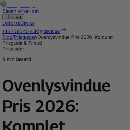
Sådan virker det
Håndværk
Udforsk
Om os
+45 70 60 40 40
Få gratis tilbud
Blog
/
Prisguider
/
Ovenlysvindue Pris 2026: Komplet
Prisguide & Tilbud
Prisguider
9 min læsetid
Ovenlysvindue
Pris 2026:
Komplet