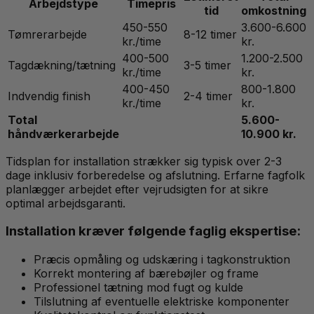
Arbejdstype
Timepris
tid
omkostning
450-550
3.600-6.600
Tømrerarbejde
8-12 timer
kr./time
kr.
400-500
1.200-2.500
Tagdækning/tætning
3-5 timer
kr./time
kr.
400-450
800-1.800
Indvendig finish
2-4 timer
kr./time
kr.
Total
5.600-
håndværkerarbejde
10.900 kr.
Tidsplan for installation strækker sig typisk over 2-3
dage inklusiv forberedelse og afslutning. Erfarne fagfolk
planlægger arbejdet efter vejrudsigten for at sikre
optimal arbejdsgaranti.
Installation kræver følgende faglig ekspertise:
Præcis opmåling og udskæring i tagkonstruktion
Korrekt montering af bærebøjler og frame
Professionel tætning mod fugt og kulde
Tilslutning af eventuelle elektriske komponenter