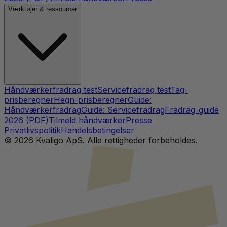
Værktøjer & ressourcer
Håndværkerfradrag test
Servicefradrag test
Tag-
prisberegner
Hegn-prisberegner
Guide:
Håndværkerfradrag
Guide: Servicefradrag
Fradrag-guide
2026 (PDF)
Tilmeld håndværker
Presse
Privatlivspolitik
Handelsbetingelser
©
2026
Kvaligo ApS. Alle rettigheder forbeholdes.