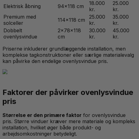
18.000
25.000
Elektrisk åbning
94x118 cm
kr.
kr.
Premium med
25.000
35.000
114x118 cm
solceller
kr.
kr.
Dobbelt
2x78x118
30.000
45.000
ovenlysvindue
cm
kr.
kr.
Priserne inkluderer grundlæggende installation, men
komplekse tagkonstruktioner eller særlige materialevalg
kan påvirke den endelige ovenlysvindue pris.
Faktorer der påvirker ovenlysvindue
pris
Størrelse er den primære faktor
for ovenlysvindue
pris. Større vinduer kræver mere materiale og kompleks
installation, hvilket øger både produkt- og
arbejdsomkostninger betydeligt.