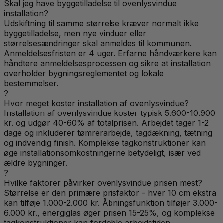
Skal jeg have byggetilladelse til ovenlysvindue
installation?
Udskiftning til samme størrelse kræver normalt ikke
byggetilladelse, men nye vinduer eller
størrelsesændringer skal anmeldes til kommunen.
Anmeldelsesfristen er 4 uger. Erfarne håndværkere kan
håndtere anmeldelsesprocessen og sikre at installation
overholder bygningsreglementet og lokale
bestemmelser.
?
Hvor meget koster installation af ovenlysvindue?
Installation af ovenlysvindue koster typisk 5.600-10.900
kr. og udgør 40-60% af totalprisen. Arbejdet tager 1-2
dage og inkluderer tømrerarbejde, tagdækning, tætning
og indvendig finish. Komplekse tagkonstruktioner kan
øge installationsomkostningerne betydeligt, især ved
ældre bygninger.
?
Hvilke faktorer påvirker ovenlysvindue prisen mest?
Størrelse er den primære prisfaktor - hver 10 cm ekstra
kan tilføje 1.000-2.000 kr. Åbningsfunktion tilføjer 3.000-
6.000 kr., energiglas øger prisen 15-25%, og komplekse
tagkonstruktioner kan fordoble arbejdstiden.