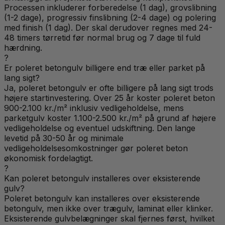
Processen inkluderer forberedelse (1 dag), grovslibning
(1-2 dage), progressiv finslibning (2-4 dage) og polering
med finish (1 dag). Der skal derudover regnes med 24-
48 timers tørretid før normal brug og 7 dage til fuld
hærdning.
?
Er poleret betongulv billigere end træ eller parket på
lang sigt?
Ja, poleret betongulv er ofte billigere på lang sigt trods
højere startinvestering. Over 25 år koster poleret beton
900-2.100 kr./m² inklusiv vedligeholdelse, mens
parketgulv koster 1.100-2.500 kr./m² på grund af højere
vedligeholdelse og eventuel udskiftning. Den lange
levetid på 30-50 år og minimale
vedligeholdelsesomkostninger gør poleret beton
økonomisk fordelagtigt.
?
Kan poleret betongulv installeres over eksisterende
gulv?
Poleret betongulv kan installeres over eksisterende
betongulv, men ikke over trægulv, laminat eller klinker.
Eksisterende gulvbelægninger skal fjernes først, hvilket