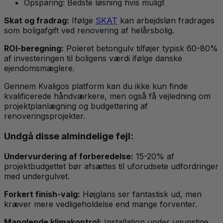
Opsparing: Bedste løsning hvis muligt
Skat og fradrag:
Ifølge
SKAT
kan arbejdsløn fradrages
som boligafgift ved renovering af helårsbolig.
ROI-beregning:
Poleret betongulv tilføjer typisk 60-80%
af investeringen til boligens værdi ifølge danske
ejendomsmæglere.
Gennem Kvaligos platform kan du ikke kun finde
kvalificerede håndværkere, men også få vejledning om
projektplanlægning og budgettering af
renoveringsprojekter.
Undgå disse almindelige fejl:
Undervurdering af forberedelse:
15-20% af
projektbudgettet bør afsættes til uforudsete udfordringer
med undergulvet.
Forkert finish-valg:
Højglans ser fantastisk ud, men
kræver mere vedligeholdelse end mange forventer.
Manglende klimakontrol:
Installation under ugunstige