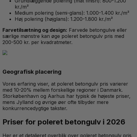
Grundlæggende polering (mat finish): 800-1.200
kr./m²
Medium polering (semi-glans): 1.000-1.400 kr./m²
Høj polering (højglans): 1.200-1.800 kr./m²
Farvetilsætning og design:
Farvede betongulve eller
særlige mønstre kan øge poleret betongulv pris med
200-500 kr. per kvadratmeter.
Geografisk placering
Vores erfaring viser, at poleret betongulv pris varierer
med 10-20% mellem forskellige regioner i Danmark.
Storkøbenhavn og Aarhus har typisk de højeste priser,
mens Jylland og øvrige øer ofte tilbyder mere
konkurrencedygtige takster.
Priser for poleret betongulv i 2026
Her er et detaljeret overblik over poleret betongulv pris