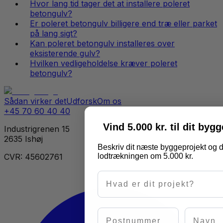
Hvor lang tid tager det at installere poleret
betongulv?
Er poleret betongulv billigere end træ eller parket
på lang sigt?
Kan poleret betongulv installeres over
eksisterende gulv?
Hvilken vedligeholdelse kræver poleret
betongulv?
Sådan virker det
Udforsk
Om os
+45 70 60 40 40
Vind 5.000 kr. til dit byg
Industrigrenen 15
2635 Ishøj
Beskriv dit næste byggeprojekt og d
lodtrækningen om 5.000 kr.
CVR: 45602761
Hvad er dit projekt?
Postnummer
Navn