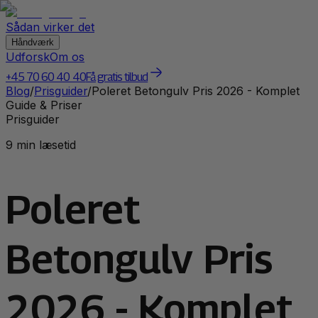
Sådan virker det
Håndværk
Udforsk
Om os
+45 70 60 40 40
Få gratis tilbud
Blog
/
Prisguider
/
Poleret Betongulv Pris 2026 - Komplet
Guide & Priser
Prisguider
9 min læsetid
Poleret
Betongulv Pris
2026 - Komplet