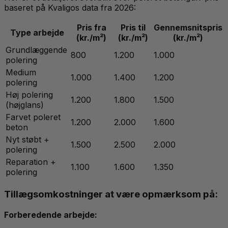
baseret på Kvaligos data fra 2026:
Pris fra
Pris til
Gennemsnitspris
Type arbejde
(kr./m²)
(kr./m²)
(kr./m²)
Grundlæggende
800
1.200
1.000
polering
Medium
1.000
1.400
1.200
polering
Høj polering
1.200
1.800
1.500
(højglans)
Farvet poleret
1.200
2.000
1.600
beton
Nyt støbt +
1.500
2.500
2.000
polering
Reparation +
1.100
1.600
1.350
polering
Tillægsomkostninger at være opmærksom på:
Forberedende arbejde: