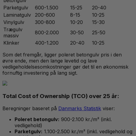
betongulv
Parketgulv
600-1.500
15-25
20-40
Laminatgulv
200-600
8-15
10-25
Vinylgulv
300-800
10-20
15-30
Trægulv
800-2.000
30-50
25-50
massiv
Klinker
400-1.200
20-40
10-25
Som det fremgår, ligger poleret betongulv pris i den
øvre ende, men den lange levetid og lave
vedligeholdelsesomkostninger gør det til en økonomisk
fornuftig investering på lang sigt.
Total Cost of Ownership (TCO) over 25 år:
Beregninger baseret på
Danmarks Statistik
viser:
Poleret betongulv:
900-2.100 kr./m² (inkl.
vedligehold)
Parketgulv:
1.100-2.500 kr./m² (inkl. vedligehold og