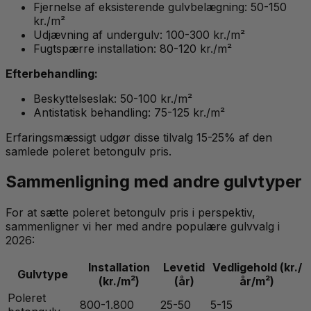
Fjernelse af eksisterende gulvbelægning: 50-150
kr./m²
Udjævning af undergulv: 100-300 kr./m²
Fugtspærre installation: 80-120 kr./m²
Efterbehandling:
Beskyttelseslak: 50-100 kr./m²
Antistatisk behandling: 75-125 kr./m²
Erfaringsmæssigt udgør disse tilvalg 15-25% af den
samlede poleret betongulv pris.
Sammenligning med andre gulvtyper
For at sætte poleret betongulv pris i perspektiv,
sammenligner vi her med andre populære gulvvalg i
2026:
Installation
Levetid
Vedligehold (kr./
Gulvtype
(kr./m²)
(år)
år/m²)
Poleret
800-1.800
25-50
5-15