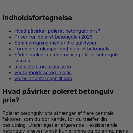
Indholdsfortegnelse
Hvad påvirker poleret betongulv pris?
Priser for poleret betongulv i 2026
Sammenligning med andre gulvtyper
Fordele og ulemper ved poleret betongulv
Sådan vælger du den rigtige poleret betongulv
løsning
Installation og processen
Vedligeholdelse og levetid
Vores anbefalinger til køb
Hvad påvirker poleret betongulv
pris?
Poleret betongulv pris afhænger af flere centrale
faktorer, som du bør kende, før du træffer din
beslutning. Underlaget er afgørende – eksisterende
betongulv kræver typisk kun slibning og polering, mens