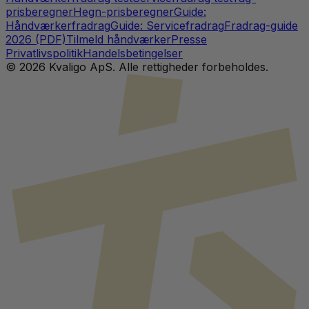
prisberegner
Hegn-prisberegner
Guide:
Håndværkerfradrag
Guide: Servicefradrag
Fradrag-guide
2026 (PDF)
Tilmeld håndværker
Presse
Privatlivspolitik
Handelsbetingelser
©
2026
Kvaligo ApS. Alle rettigheder forbeholdes.