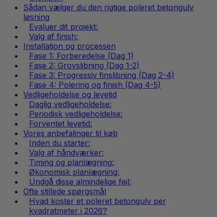
Sådan vælger du den rigtige poleret betongulv
løsning
Evaluer dit projekt:
Valg af finish:
Installation og processen
Fase 1: Forberedelse (Dag 1)
Fase 2: Grovslibning (Dag 1-2)
Fase 3: Progressiv finslibning (Dag 2-4)
Fase 4: Polering og finish (Dag 4-5)
Vedligeholdelse og levetid
Daglig vedligeholdelse:
Periodisk vedligeholdelse:
Forventet levetid:
Vores anbefalinger til køb
Inden du starter:
Valg af håndværker:
Timing og planlægning:
Økonomisk planlægning:
Undgå disse almindelige fejl:
Ofte stillede spørgsmål
Hvad koster et poleret betongulv per
kvadratmeter i 2026?