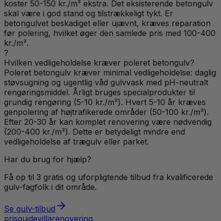
koster 50-150 kr./m² ekstra. Det eksisterende betongulv
skal være i god stand og tilstrækkeligt tykt. Er
betongulvet beskadiget eller ujævnt, kræves reparation
før polering, hvilket øger den samlede pris med 100-400
kr./m².
?
Hvilken vedligeholdelse kræver poleret betongulv?
Poleret betongulv kræver minimal vedligeholdelse: daglig
støvsugning og ugentlig våd gulvvask med pH-neutralt
rengøringsmiddel. Årligt bruges specialprodukter til
grundig rengøring (5-10 kr./m²). Hvert 5-10 år kræves
genpolering af højtrafikerede områder (50-100 kr./m²).
Efter 20-30 år kan komplet renovering være nødvendig
(200-400 kr./m²). Dette er betydeligt mindre end
vedligeholdelse af trægulv eller parket.
Har du brug for hjælp?
Få op til 3 gratis og uforpligtende tilbud fra kvalificerede
gulv
-fagfolk i dit område.
Se
gulv
-tilbud
prisguide
villa
renovering