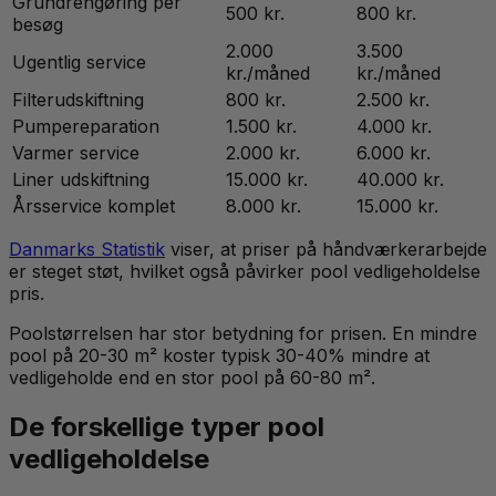
Grundrengøring per
500 kr.
800 kr.
besøg
2.000
3.500
Ugentlig service
kr./måned
kr./måned
Filterudskiftning
800 kr.
2.500 kr.
Pumpereparation
1.500 kr.
4.000 kr.
Varmer service
2.000 kr.
6.000 kr.
Liner udskiftning
15.000 kr.
40.000 kr.
Årsservice komplet
8.000 kr.
15.000 kr.
Danmarks Statistik
viser, at priser på håndværkerarbejde
er steget støt, hvilket også påvirker pool vedligeholdelse
pris.
Poolstørrelsen har stor betydning for prisen. En mindre
pool på 20-30 m² koster typisk 30-40% mindre at
vedligeholde end en stor pool på 60-80 m².
De forskellige typer pool
vedligeholdelse