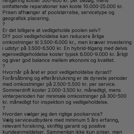
rengøring koster 500-800 kr. per besøg, mens
omfattende reparationer kan koste 10.000-25.000 kr.
Prisen afhænger af poolstørrelse, servicetype og
geografisk placering.
?
Er det billigere at vedligeholde poolen selv?
DIY pool vedligeholdelse kan reducere årlige
omkostninger til 3.500-6.000 kr., men kræver investering
i udstyr på 3.500-6.500 kr. En hybrid-tilgang med delvis
egenvedligeholdelse koster typisk 6.000-9.000 kr. årligt
og giver god balance mellem økonomi og kvalitet.
?
Hvornår på året er pool vedligeholdelse dyrast?
Forårsåbning og efterårslukning er de dyreste perioder
med omkostninger på 2.500-5.500 kr. per service.
Sommerdrift koster 2.000-3.500 kr. månedligt, mens
vinterperioden har minimale omkostninger på 300-500
kr. månedligt for inspektion og vedligeholdelse.
?
Hvordan vælger jeg den rigtige poolservice?
Vælg serviceudbydere med minimum 5 års erfaring,
relevant forsikring, skriftlig garanti og positive
kundeanmeldelser. Sammenlign ikke kun priser, men