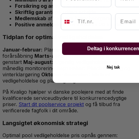
Forsikring og ansvar
til minimum 2 mio. kr.
Skriftlig garanti
på udført arbejde
Email
Medlemskab
af relevant brancheorganisation
Positive anmeldelser
fra minimum 20 kunder
Tidplan for optimal vedligeholdelse
Deltag i konkurrence
Januar-februar:
Planlægning og booking af
forårsåbning
Marts-april:
Forårsåbning og udstyr
genstart
Maj-august:
Ugentlig vedligeholdelse og
Nej tak
månedlig monitorering
September:
Efterårslukning og
vinterklargøring
Oktober-december:
Minimal
vedligeholdelse og planlægning
På Kvaligo hjælper vi danske poolejere med at finde
kvalificerede serviceudbydere til konkurrencedygtige
priser.
Start dit poolservice projekt
og få tilbud fra
verificerede fagfolk i dit område.
Langsigtet økonomisk strategi
Optimal pool vedligeholdelse pris opnås gennem: