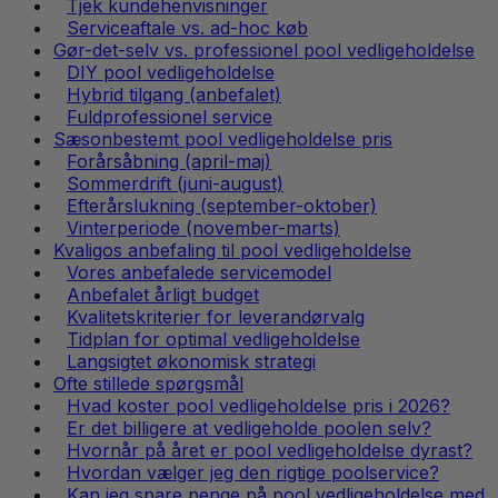
Tjek kundehenvisninger
Serviceaftale vs. ad-hoc køb
Gør-det-selv vs. professionel pool vedligeholdelse
DIY pool vedligeholdelse
Hybrid tilgang (anbefalet)
Fuldprofessionel service
Sæsonbestemt pool vedligeholdelse pris
Forårsåbning (april-maj)
Sommerdrift (juni-august)
Efterårslukning (september-oktober)
Vinterperiode (november-marts)
Kvaligos anbefaling til pool vedligeholdelse
Vores anbefalede servicemodel
Anbefalet årligt budget
Kvalitetskriterier for leverandørvalg
Tidplan for optimal vedligeholdelse
Langsigtet økonomisk strategi
Ofte stillede spørgsmål
Hvad koster pool vedligeholdelse pris i 2026?
Er det billigere at vedligeholde poolen selv?
Hvornår på året er pool vedligeholdelse dyrast?
Hvordan vælger jeg den rigtige poolservice?
Kan jeg spare penge på pool vedligeholdelse med