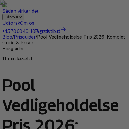
Sådan virker det
Håndværk
Udforsk
Om os
+45 70 60 40 40
Få gratis tilbud
Blog
/
Prisguider
/
Pool Vedligeholdelse Pris 2026: Komplet
Guide & Priser
Prisguider
11 min læsetid
Pool
Vedligeholdelse
Pris 2026: