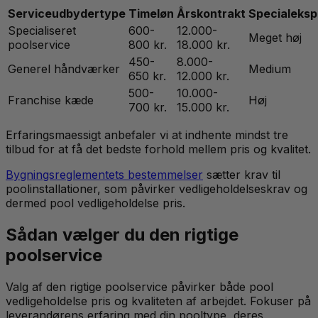
Serviceudbydertype
Timeløn
Årskontrakt
Specialeksp
Specialiseret
600-
12.000-
Meget høj
poolservice
800 kr.
18.000 kr.
450-
8.000-
Generel håndværker
Medium
650 kr.
12.000 kr.
500-
10.000-
Franchise kæde
Høj
700 kr.
15.000 kr.
Erfaringsmaessigt anbefaler vi at indhente mindst tre
tilbud for at få det bedste forhold mellem pris og kvalitet.
Bygningsreglementets bestemmelser
sætter krav til
poolinstallationer, som påvirker vedligeholdelseskrav og
dermed pool vedligeholdelse pris.
Sådan vælger du den rigtige
poolservice
Valg af den rigtige poolservice påvirker både pool
vedligeholdelse pris og kvaliteten af arbejdet. Fokuser på
leverandørens erfaring med din pooltype, deres