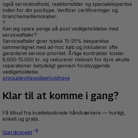
også serviceindhold, reaktionstider og specialekspertise
inden for din pooltype. Verificer certificeringer og
branchemedlemskaber.
?
Kan jeg spare penge på pool vedligeholdelse med
serviceaftaler?
Serviceaftaler giver typisk 15-25% besparelse
sammenlignet med ad-hoc køb og inkluderer ofte
garanteret service-prioritet. Årlige kontrakter koster
8.000-15.000 kr. og reducerer risikoen for dyre akutte
reparationer betydeligt gennem forebyggende
vedligeholdelse.
prisguide
villa
vedligehold
have
Klar til at komme i gang?
Få tilbud fra kvalitetssikrede håndværkere — hurtigt,
enkelt og gratis.
Start dit projekt