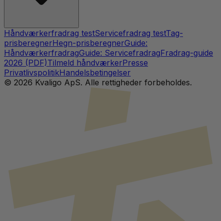
Håndværkerfradrag test
Servicefradrag test
Tag-
prisberegner
Hegn-prisberegner
Guide:
Håndværkerfradrag
Guide: Servicefradrag
Fradrag-guide
2026 (PDF)
Tilmeld håndværker
Presse
Privatlivspolitik
Handelsbetingelser
©
2026
Kvaligo ApS. Alle rettigheder forbeholdes.