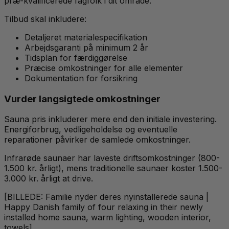
præ-kvalificerede fagfolk i dit område.
Tilbud skal inkludere:
Detaljeret materialespecifikation
Arbejdsgaranti på minimum 2 år
Tidsplan for færdiggørelse
Præcise omkostninger for alle elementer
Dokumentation for forsikring
Vurder langsigtede omkostninger
Sauna pris inkluderer mere end den initiale investering.
Energiforbrug, vedligeholdelse og eventuelle
reparationer påvirker de samlede omkostninger.
Infrarøde saunaer har laveste driftsomkostninger (800-
1.500 kr. årligt), mens traditionelle saunaer koster 1.500-
3.000 kr. årligt at drive.
[BILLEDE: Familie nyder deres nyinstallerede sauna |
Happy Danish family of four relaxing in their newly
installed home sauna, warm lighting, wooden interior,
towels]