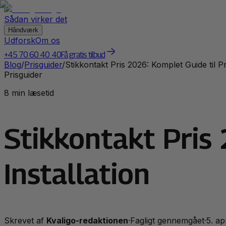
Sådan virker det
Håndværk
Udforsk
Om os
+45 70 60 40 40
Få gratis tilbud
Blog
/
Prisguider
/
Stikkontakt Pris 2026: Komplet Guide til Pr
Prisguider
8 min læsetid
Stikkontakt Pris 
Installation
Skrevet af
Kvaligo-redaktionen
·
Fagligt gennemgået
·
5. ap