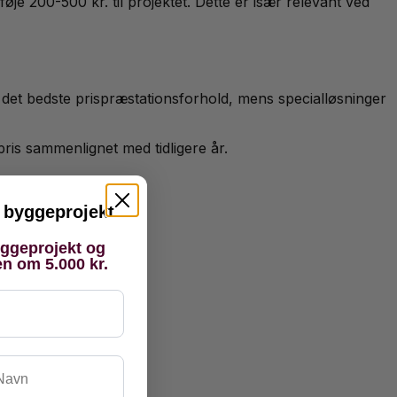
lføje 200-500 kr. til projektet. Dette er især relevant ved
 det bedste prispræstationsforhold, mens specialløsninger
pris sammenlignet med tidligere år.
it byggeprojekt
yggeprojekt og
en om 5.000 kr.
vn