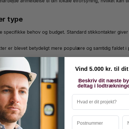
larbejde anmeldelse til din lokale elforsyning, hvilket kan ti
er type
e specifikke behov og budget. Standard stikkontakter giver
er er blevet betydeligt mere populære og samtidig faldet i 
Vind 5.000 kr. til d
ntakt pris fra 800-1.200 kr. inklusiv installation.
Beskriv dit næste b
deltag i lodtrækning
Hvad er dit projekt?
Postnummer
Na