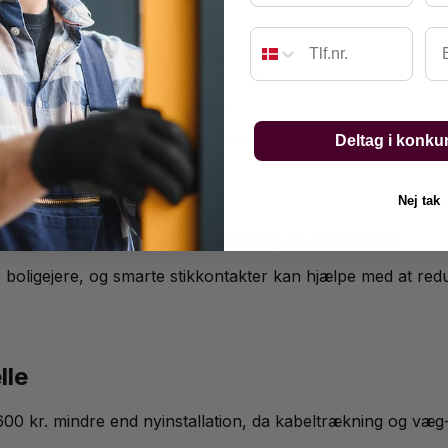
Em
aktisk opladning uden adaptere.
er i køkken og soveværelser, hvor opladning af enheder er 
Deltag i konku
Nej tak
0-2.200 kr. og tilbyder fjernbetjening via smartphone.
ke boligejere, og smarte stikkontakter kan hjælpe med at re
lle
-600 kr. mindre end nyinstallation, da kabeltrækning og væg