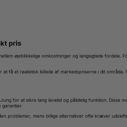
kt pris
ellem øjeblikkelige omkostninger og langsigtede fordele. Fok
or at få et realistisk billede af markedspriserne i dit områd
 Jung for at sikre lang levetid og pålidelig funktion. Dis
garantier.
en problemer, mens billige alternativer ofte kræver udskiftn