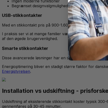
Ingen moderne funktioner
Begrænset designvalgmuligheder
USB-stikkontakter
Med en stikkontakt pris på 900-1.600 kr. tilbyder disse pr
I praksis ser vi at mange familier vælger USB-stikkontakt
af den øgede brugervenlighed.
Smarte stikkontakter
Disse avancerede løsninger har en stikkontakt pris på 1.20
Energioptimering bliver en stadigt større faktor for dans
Energistyrelsen
.
Installation vs udskiftning - prisforske
Udskiftning af eksisterende stikkontakt koster typisk 300
gennemføres på 30-45 minutter.