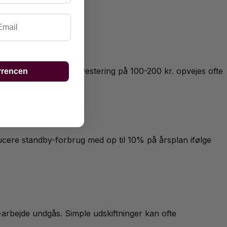
ail
hyppig. Den ekstra investering på 100-200 kr. opvejes ofte
rrencen
ducere standby-forbrug med op til 10% på årsplan ifølge
-arbejde undgås. Simple udskiftninger kan ofte