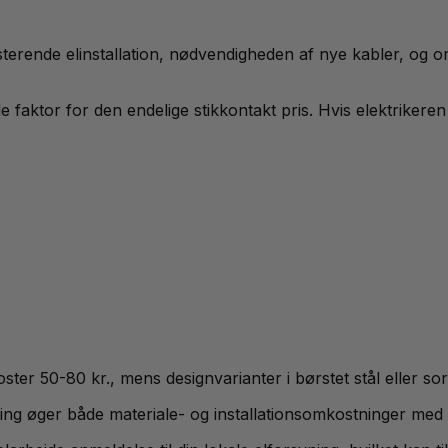
isterende elinstallation, nødvendigheden af nye kabler, og o
 faktor for den endelige stikkontakt pris. Hvis elektriker
ter 50-80 kr., mens designvarianter i børstet stål eller sor
ning øger både materiale- og installationsomkostninger me