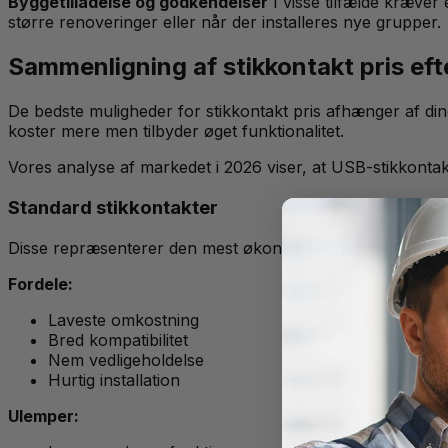
Byggetilladelse og godkendelser
I visse tilfælde kræver e
større renoveringer eller når der installeres nye grupper.
Sammenligning af stikkontakt pris eft
De bedste muligheder for stikkontakt pris afhænger af din
koster mere men tilbyder øget funktionalitet.
Vores analyse af markedet i 2026 viser, at USB-stikkontakt
Standard stikkontakter
Disse repræsenterer den mest økonomiske løsning med stikko
Fordele:
Laveste omkostning
Bred kompatibilitet
Nem vedligeholdelse
Hurtig installation
Ulemper: