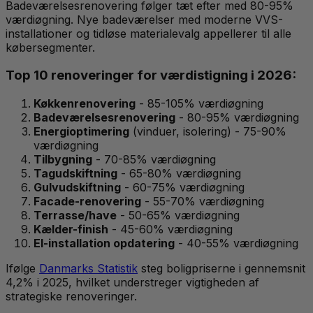
Badeværelsesrenovering følger tæt efter med 80-95%
værdiøgning. Nye badeværelser med moderne VVS-
installationer og tidløse materialevalg appellerer til alle
købersegmenter.
Top 10 renoveringer for værdistigning i 2026:
Køkkenrenovering
- 85-105% værdiøgning
Badeværelsesrenovering
- 80-95% værdiøgning
Energioptimering
(vinduer, isolering) - 75-90%
værdiøgning
Tilbygning
- 70-85% værdiøgning
Tagudskiftning
- 65-80% værdiøgning
Gulvudskiftning
- 60-75% værdiøgning
Facade-renovering
- 55-70% værdiøgning
Terrasse/have
- 50-65% værdiøgning
Kælder-finish
- 45-60% værdiøgning
El-installation opdatering
- 40-55% værdiøgning
Ifølge
Danmarks Statistik
steg boligpriserne i gennemsnit
4,2% i 2025, hvilket understreger vigtigheden af
strategiske renoveringer.