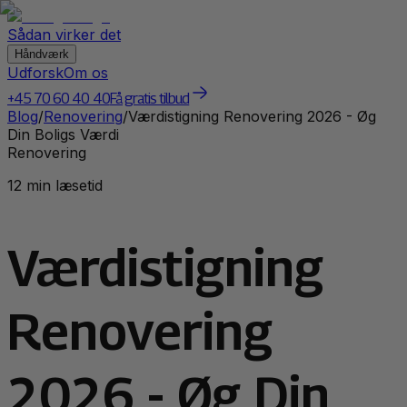
Sådan virker det
Håndværk
Udforsk
Om os
+45 70 60 40 40
Få gratis tilbud
Blog
/
Renovering
/
Værdistigning Renovering 2026 - Øg
Din Boligs Værdi
Renovering
12 min læsetid
Værdistigning
Renovering
2026 - Øg Din