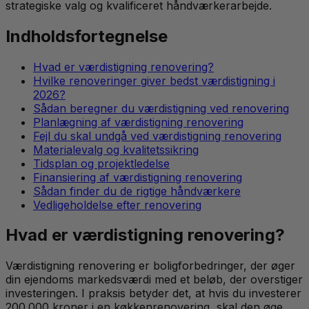
strategiske valg og kvalificeret håndværkerarbejde.
Indholdsfortegnelse
Hvad er værdistigning renovering?
Hvilke renoveringer giver bedst værdistigning i
2026?
Sådan beregner du værdistigning ved renovering
Planlægning af værdistigning renovering
Fejl du skal undgå ved værdistigning renovering
Materialevalg og kvalitetssikring
Tidsplan og projektledelse
Finansiering af værdistigning renovering
Sådan finder du de rigtige håndværkere
Vedligeholdelse efter renovering
Hvad er værdistigning renovering?
Værdistigning renovering er boligforbedringer, der øger
din ejendoms markedsværdi med et beløb, der overstiger
investeringen. I praksis betyder det, at hvis du investerer
200.000 kroner i en køkkenrenovering, skal den øge