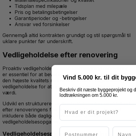
Tidsplan med milepæle
Pris og betalingsbetingelser
Garantiperioder og -betingelser
Ansvar ved forsinkelser
Gennemgå altid kontrakten grundigt og stil spørgsmål til
uklare punkter før underskrift.
Vedligeholdelse efter renovering
Proaktiv vedligeholdelse efter værdistigning renovering
er essentiel for at bevare værdiøgningen langvarigt. Selv
Vind 5.000 kr. til dit byg
den højeste kvalitets renovation kræver regelmæssig
vedligeholdelse for at opretholde optimal tilstand og
Beskriv dit næste byggeprojekt og d
værdi.
lodtrækningen om 5.000 kr.
Udvikl en struktureret vedligeholdelsesplan umiddelbart
Hvad er dit projekt?
efter renoveringens færdiggørelse. Denne plan skal
inkludere både daglige, månedlige og årlige
vedligeholdelsesopgaver.
Postnummer
Navn
Vedligeholdelsesplan efter renovering: