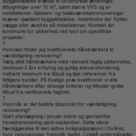
Byggetilladelse kræves til strukturelle ændringer,
tilbygninger over 10 m², samt større VVS og el-
installationer. Køkken- og badeværelsesrenoveringer
kræver sjældent byggetilladelse, medmindre der flyttes
vægge eller ændres på installationer. Kontakt din
kommune for sikkerhed ved tvivl om specifikke
projekter.
?
Hvordan finder jeg kvalificerede håndværkere til
værdistigning renovering?
Vælg altid håndværkere med relevant faglig uddannelse,
minimum 5 års erfaring og gyldig ansvarsforsikring.
Indhent minimum tre tilbud og tjek referencer fra
tidligere kunder. På Kvaligo præ-kvalificerer vi alle
håndværkere efter strenge kriterier og tilbyder gratis
tilbud fra verificerede fagfolk.
?
Hvornår er det bedste tidspunkt for værdistigning
renovering?
Start planlægning i januar-marts og gennemfør
hovedrenovering april-september. Dette sikrer
færdiggørelse til den aktive boligsalgssæson i foråret,
hvor renoveringer fremstår bedst. Undgå vintermåneder