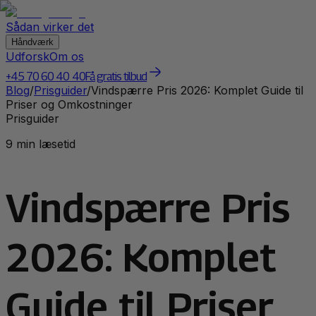
Sådan virker det
Håndværk
Udforsk
Om os
+45 70 60 40 40
Få gratis tilbud
Blog
/
Prisguider
/
Vindspærre Pris 2026: Komplet Guide til
Priser og Omkostninger
Prisguider
9 min læsetid
Vindspærre Pris
2026: Komplet
Guide til Priser