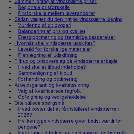
Sammenligning af vindspærre priser
Regionale prisforskelle
Prisforskelle mellem leverandører
Sådan vælger du den rigtige vindspærre løsning
Vurdering af dit byggeri
Balancering af pris og kvalitet
Energioptimering og fremtidige besparelser
Hvornår skal vindspærre udskiftes?
Levetid for forskellige materialer
Planlægning af udskiftning
Tilbud og prisoverslag på vindspærre arbejde
Hvad skal et tilbud indeholde?
Sammenligning af tilbud
Forhandling og optimering
Arbejdsgaranti og kvalitetssikring
Valg af kvalificerede fagfolk
Opfølgning og vedligeholdelse
Ofte stillede spørgsmål
Hvad koster det at få installeret vindspærre i
2026?
Hvilken type vindspærre giver bedst værdi for
pengene?
Hvor lang tid holder en vindspærre, og hvornår