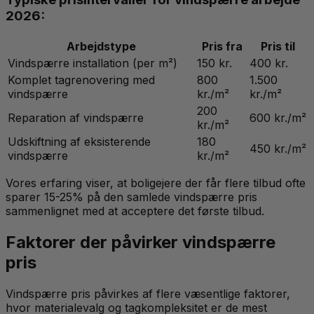
2026:
Arbejdstype
Pris fra
Pris til
Vindspærre installation (per m²)
150 kr.
400 kr.
Komplet tagrenovering med
800
1.500
vindspærre
kr./m²
kr./m²
200
Reparation af vindspærre
600 kr./m²
kr./m²
Udskiftning af eksisterende
180
450 kr./m²
vindspærre
kr./m²
Vores erfaring viser, at boligejere der får flere tilbud ofte
sparer 15-25% på den samlede vindspærre pris
sammenlignet med at acceptere det første tilbud.
Faktorer der påvirker vindspærre
pris
Vindspærre pris påvirkes af flere væsentlige faktorer,
hvor materialevalg og tagkompleksitet er de mest