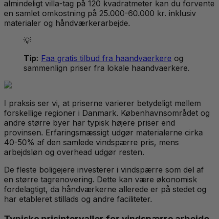
almindeligt villa-tag på 120 kvadratmeter kan du forvente
en samlet omkostning på 25.000-60.000 kr. inklusiv
materialer og håndværkerarbejde.
💡
Tip:
Faa gratis tilbud fra haandvaerkere
og
sammenlign priser fra lokale haandvaerkere.
I praksis ser vi, at priserne varierer betydeligt mellem
forskellige regioner i Danmark. Københavnsområdet og
andre større byer har typisk højere priser end
provinsen. Erfaringsmæssigt udgør materialerne cirka
40-50% af den samlede vindspærre pris, mens
arbejdsløn og overhead udgør resten.
De fleste boligejere investerer i vindspærre som del af
en større tagrenovering. Dette kan være økonomisk
fordelagtigt, da håndværkerne allerede er på stedet og
har etableret stillads og andre faciliteter.
Typiske prisintervaller for vindspærre arbejde