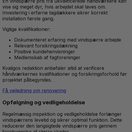
En vindspærre pris fra ukvalificerede håndværkere kan
vise sig meget dyr, hvis arbejdet skal laves om.
Investering i erfarne tagdækkere sikrer korrekt
installation første gang.
Vigtige kvalifikationer:
Dokumenteret erfaring med vindspærre arbejde
Relevant forsikringsdækning
Positive kundehenvisninger
Medlemskab af fagforeninger
Kvaligos redaktion anbefaler altid at verificere
håndværkernes kvalifikationer og forsikringsforhold før
projektet påbegyndes.
Få vejledning om renovering
Opfølgning og vedligeholdelse
Regelmæssig inspektion og vedligeholdelse forlænger
vindspærrens levetid og sikrer optimal funktion. Dette
reducerer den langsigtede vindspærre pris gennem
forebyggelse af større skader.