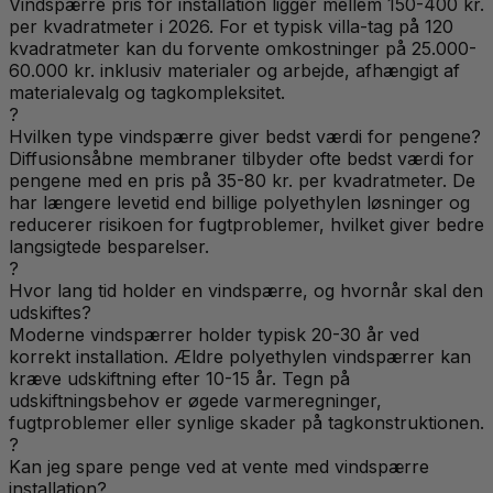
Vindspærre pris for installation ligger mellem 150-400 kr.
per kvadratmeter i 2026. For et typisk villa-tag på 120
kvadratmeter kan du forvente omkostninger på 25.000-
60.000 kr. inklusiv materialer og arbejde, afhængigt af
materialevalg og tagkompleksitet.
?
Hvilken type vindspærre giver bedst værdi for pengene?
Diffusionsåbne membraner tilbyder ofte bedst værdi for
pengene med en pris på 35-80 kr. per kvadratmeter. De
har længere levetid end billige polyethylen løsninger og
reducerer risikoen for fugtproblemer, hvilket giver bedre
langsigtede besparelser.
?
Hvor lang tid holder en vindspærre, og hvornår skal den
udskiftes?
Moderne vindspærrer holder typisk 20-30 år ved
korrekt installation. Ældre polyethylen vindspærrer kan
kræve udskiftning efter 10-15 år. Tegn på
udskiftningsbehov er øgede varmeregninger,
fugtproblemer eller synlige skader på tagkonstruktionen.
?
Kan jeg spare penge ved at vente med vindspærre
installation?