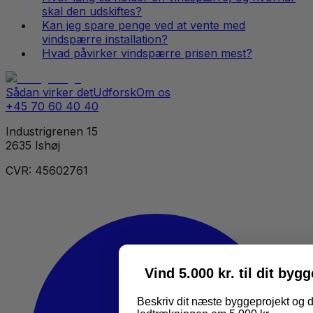
skal den udskiftes?
Kan jeg spare penge ved at vente med
vindspærre installation?
Hvad påvirker vindspærre prisen mest?
Sådan virker det
Udforsk
Om os
+45 70 60 40 40
Industrigrenen 15
2635 Ishøj
CVR: 45602761
Vind 5.000 kr. til dit byg
Beskriv dit næste byggeprojekt og d