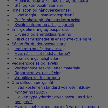
Aluminiumsdøre - moderne og holdbare
Stål og kompositmaterialer
Installation og håndværkerpriser
Hvad indgår i installationsprisen?
Prisforskelle på håndværkerarbejde
Kvalitetssikring og arbejdsgaranti
Energioptimering og besparelser
U-værdi og energiklassificering
Tilskudsmuligheder til energieffektive døre
Sådan får du det bedste tilbud
Indhentning af prisoverslag
Hvornår er det bedst at købe?
Finansieringsmuligheder
Vedligeholdelse og levetid
Vedligeholdelseskrav efter materiale
Reparation vs. udskiftning
Værditilvækst for boligen
Ofte stillede spørgsmål
Hvad koster en standard yderdør inklusiv
montering i 2026?
Hvilken type yderdør giver bedst værdi for
pengene?
Hvor meget kan jeg spare på varmeregningen