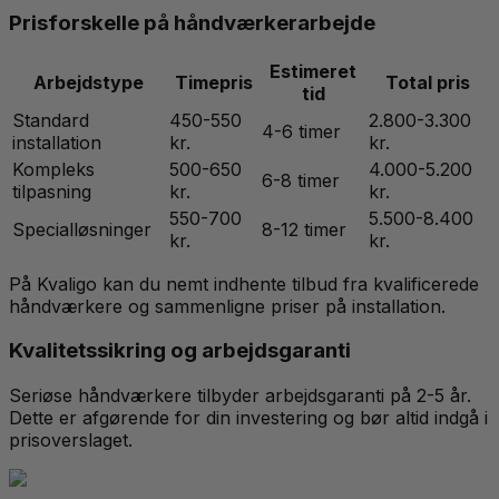
Prisforskelle på håndværkerarbejde
Estimeret
Arbejdstype
Timepris
Total pris
tid
Standard
450-550
2.800-3.300
4-6 timer
installation
kr.
kr.
Kompleks
500-650
4.000-5.200
6-8 timer
tilpasning
kr.
kr.
550-700
5.500-8.400
Specialløsninger
8-12 timer
kr.
kr.
På Kvaligo kan du nemt indhente tilbud fra kvalificerede
håndværkere og sammenligne priser på installation.
Kvalitetssikring og arbejdsgaranti
Seriøse håndværkere tilbyder arbejdsgaranti på 2-5 år.
Dette er afgørende for din investering og bør altid indgå i
prisoverslaget.