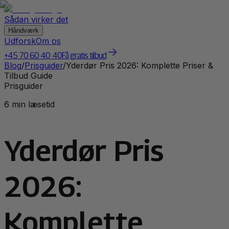
Sådan virker det
Håndværk
Udforsk
Om os
+45 70 60 40 40
Få gratis tilbud
Blog
/
Prisguider
/
Yderdør Pris 2026: Komplette Priser &
Tilbud Guide
Prisguider
6 min læsetid
Yderdør Pris
2026:
Komplette