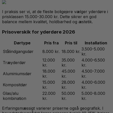
I praksis ser vi, at de fleste boligejere vælger yderdøre i
prisklassen 15.000-30.000 kr. Dette sikrer en god
balance mellem kvalitet, holdbarhed og æstetik.
Prisoverskik for yderdøre 2026
Dørtype
Pris fra
Pris til
Installation
3.500-5.000
Stålindgangsdør
8.000 kr.
18.000 kr.
kr.
12.000
35.000
4.000-6.500
Træyderdør
kr.
kr.
kr.
18.000
45.000
4.500-7.000
Aluminiumsdør
kr.
kr.
kr.
15.000
28.000
4.000-6.000
Kompositdør
kr.
kr.
kr.
Glas/alu
22.000
50.000
5.000-8.000
kombination
kr.
kr.
kr.
Erfaringsmæssigt varierer priserne også geografisk. I