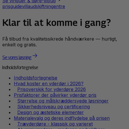
Se
vinduer & døre
-tilbud
prisguide
villa
udskiftning
entre
Klar til at komme i gang?
Få tilbud fra kvalitetssikrede håndværkere — hurtigt,
enkelt og gratis.
Se vores løsning
Indholdsfortegnelse
Indholdsfortegnelse
Hvad koster en yderdør i 2026?
Prisoverskik for yderdøre 2026
Prisfaktorer der påvirker yderdør pris
Størrelse og målskræddersyede løsninger
Sikkerhedsniveau og certificering
Design og æstetiske elementer
Materialevalg og deres indflydelse på prisen
Træyderdøre - klassisk og varieret