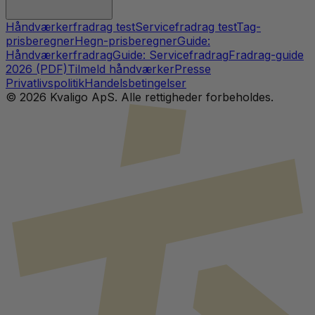
Håndværkerfradrag test
Servicefradrag test
Tag-
prisberegner
Hegn-prisberegner
Guide:
Håndværkerfradrag
Guide: Servicefradrag
Fradrag-guide
2026 (PDF)
Tilmeld håndværker
Presse
Privatlivspolitik
Handelsbetingelser
©
2026
Kvaligo ApS. Alle rettigheder forbeholdes.