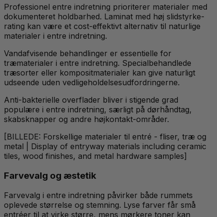
Professionel entre indretning prioriterer materialer med
dokumenteret holdbarhed. Laminat med høj slidstyrke-
rating kan være et cost-effektivt alternativ til naturlige
materialer i entre indretning.
Vandafvisende behandlinger er essentielle for
træmaterialer i entre indretning. Specialbehandlede
træsorter eller kompositmaterialer kan give naturligt
udseende uden vedligeholdelsesudfordringerne.
Anti-bakterielle overflader bliver i stigende grad
populære i entre indretning, særligt på dørhåndtag,
skabsknapper og andre højkontakt-områder.
[BILLEDE: Forskellige materialer til entré - fliser, træ og
metal | Display of entryway materials including ceramic
tiles, wood finishes, and metal hardware samples]
Farvevalg og æstetik
Farvevalg i entre indretning påvirker både rummets
oplevede størrelse og stemning. Lyse farver får små
entréer til at virke større, mens mørkere toner kan