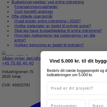
Budgetovervejelser ved entre indretning
Finansieringsmuligheder
Cost-benefit analyser
Ofte stillede spørgsmål
Hvad koster entre indretning i 2026?
Hvilke materialer er bedst til entreé gulve?
Skal jeg have byggetilladelse til entre indretning?
Hvordan maksimerer jeg opbevaring i en lille
entré?
Hvilken belysning er bedst til entreén?
Sådan virker det
Udforsk
Om os
Vind 5.000 kr. til dit byg
+45 70 60 40 40
Beskriv dit næste byggeprojekt og d
Industrigrenen 15
lodtrækningen om 5.000 kr.
2635 Ishøj
Hvad er dit projekt?
CVR: 45602761
Postnummer
Navn