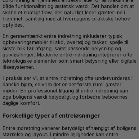
udformning af hjemmets entréområde for at maksimere
både funktionalitet og æstetisk værdi. Det handler om at
skabe et rumligt flow, der naturligt leder gæster ind i
hjemmet, samtidig med at hverdagens praktiske behov
opfyldes.
En gennemtænkt entre indretning inkluderer typisk
opbevaringsmøbler til sko, overtøj og tasker, spejle til
sidste blik før afgang, samt passende belysning og
gulvløsninger. Moderne entre indretning integrerer ofte
teknologiske elementer som smart belysning eller digitale
låsesystemer.
I praksis ser vi, at entre indretning ofte undervurderes i
danske hjem, selvom det er det første rum, gæster
møder. En professionel tilgang til entre indretning kan
øge boligens værdi betydeligt og forbedre beboernes
daglige komfort.
Forskellige typer af entreløsninger
Entre indretning varierer betydeligt afhængigt af boligens
størrelse og layout. I mindre lejligheder kan entre