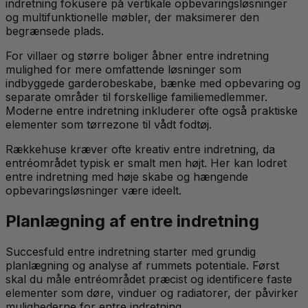
indretning fokusere på vertikale opbevaringsløsninger
og multifunktionelle møbler, der maksimerer den
begrænsede plads.
For villaer og større boliger åbner entre indretning
mulighed for mere omfattende løsninger som
indbyggede garderobeskabe, bænke med opbevaring og
separate områder til forskellige familiemedlemmer.
Moderne entre indretning inkluderer ofte også praktiske
elementer som tørrezone til vådt fodtøj.
Rækkehuse kræver ofte kreativ entre indretning, da
entréområdet typisk er smalt men højt. Her kan lodret
entre indretning med høje skabe og hængende
opbevaringsløsninger være ideelt.
Planlægning af entre indretning
Succesfuld entre indretning starter med grundig
planlægning og analyse af rummets potentiale. Først
skal du måle entréområdet præcist og identificere faste
elementer som døre, vinduer og radiatorer, der påvirker
mulighederne for entre indretning.