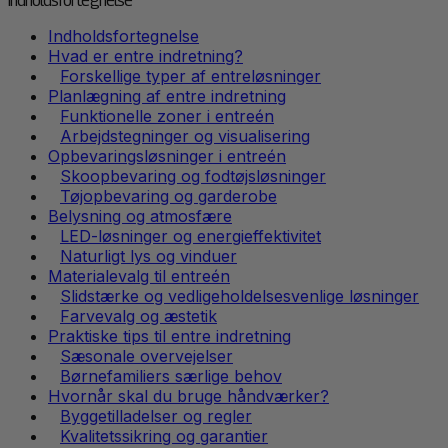
Indholdsfortegnelse
Indholdsfortegnelse
Hvad er entre indretning?
Forskellige typer af entreløsninger
Planlægning af entre indretning
Funktionelle zoner i entreén
Arbejdstegninger og visualisering
Opbevaringsløsninger i entreén
Skoopbevaring og fodtøjsløsninger
Tøjopbevaring og garderobe
Belysning og atmosfære
LED-løsninger og energieffektivitet
Naturligt lys og vinduer
Materialevalg til entreén
Slidstærke og vedligeholdelsesvenlige løsninger
Farvevalg og æstetik
Praktiske tips til entre indretning
Sæsonale overvejelser
Børnefamiliers særlige behov
Hvornår skal du bruge håndværker?
Byggetilladelser og regler
Kvalitetssikring og garantier