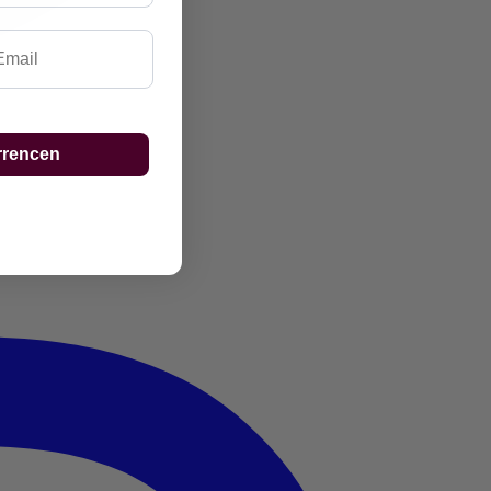
ail
rrencen