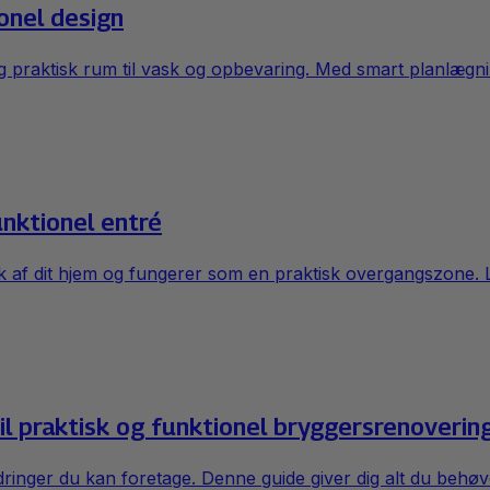
onel design
g praktisk rum til vask og opbevaring. Med smart planlægni
unktionel entré
 af dit hjem og fungerer som en praktisk overgangszone. Læ
il praktisk og funktionel bryggersrenoverin
dringer du kan foretage. Denne guide giver dig alt du behøv