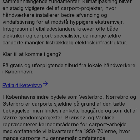
sammenhængende fundamenter. Klimatilpasning bliver
en stadig vigtigere del af carport-projekter, hvor
håndværkere installerer bedre afvanding og
vindafstivning for at modstå hyppigere ekstremvejr.
Integration af elbilladestandere kræver ofte både
elektriker og carport-specialister, da mange ældre
carporte mangler tilstrækkelig elektrisk infrastruktur.
Klar til at komme i gang?
Få gratis og uforpligtende tilbud fra lokale håndværkere
i
København
.
Få tilbud i København
I Københavns indre bydele som Vesterbro, Nørrebro og
Østerbro er carporte sjældne på grund af den tætte
bebyggelse, men findes i enkelte baggårde og som del af
større ejendomsprojekter. Brønshøj og Vanløse
repræsenterer kerneområderne for carport-arbejde
med omfattende villakvarterer fra 1950-70'erne, hvor
mange carporte nu gennemgår omfattende