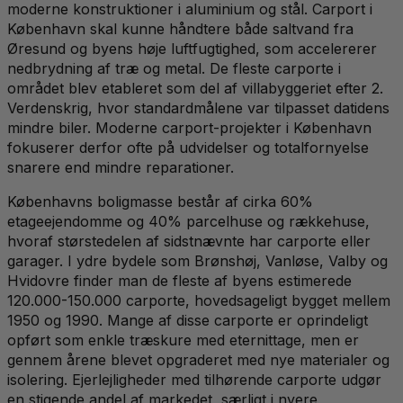
moderne konstruktioner i aluminium og stål. Carport i
København skal kunne håndtere både saltvand fra
Øresund og byens høje luftfugtighed, som accelererer
nedbrydning af træ og metal. De fleste carporte i
området blev etableret som del af villabyggeriet efter 2.
Verdenskrig, hvor standardmålene var tilpasset datidens
mindre biler. Moderne carport-projekter i København
fokuserer derfor ofte på udvidelser og totalfornyelse
snarere end mindre reparationer.
Københavns boligmasse består af cirka 60%
etageejendomme og 40% parcelhuse og rækkehuse,
hvoraf størstedelen af sidstnævnte har carporte eller
garager. I ydre bydele som Brønshøj, Vanløse, Valby og
Hvidovre finder man de fleste af byens estimerede
120.000-150.000 carporte, hovedsageligt bygget mellem
1950 og 1990. Mange af disse carporte er oprindeligt
opført som enkle træskure med eternittage, men er
gennem årene blevet opgraderet med nye materialer og
isolering. Ejerlejligheder med tilhørende carporte udgør
en stigende andel af markedet, særligt i nyere