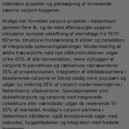
indendørs projekter og planlægning af kommende
sæsons carport-byggerier.
Kvaligo har formidlet carport-projekter i København
gennem flere år, og de mest efterspurgte opgaver
inkluderer komplet udskiftning af eternittage fra 1970-
80'erne, strukturel forstærkning til elbiler og installation
af integrerede opbevaringsløsninger. Modernisering af
ældre træcarporte med nye stålkonstruktioner udgør
cirka 40% af alle henvendelser, mens nybyggeri af
carporte til parcelhuse og rækkehuse repræsenterer
35% af projektvolumen. Integration af elbilladestandere i
eksisterende carporte er blevet stadig mere populært og
udgør nu omkring 25% af carport-moderniseringerne i
Københavns villakvarterer. Specialprojekter som
dobbeltcarporte og carporte med integrerede
cykelskure eller værksteder udgør de resterende 15-
20% af markedet. Kvaligo's carport-partnere i
København håndterer også komplicerede sager med
naboskel, byggetilladelser og integration med fredede
bygninger.