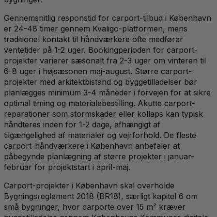
Gennemsnitlig responstid for carport-tilbud i København
er 24-48 timer gennem Kvaligo-platformen, mens
traditionel kontakt til håndværkere ofte medfører
ventetider på 1-2 uger. Bookingperioden for carport-
projekter varierer sæsonalt fra 2-3 uger om vinteren til
6-8 uger i højsæsonen maj-august. Større carport-
projekter med arkitektbistand og byggetilladelser bør
planlægges minimum 3-4 måneder i forvejen for at sikre
optimal timing og materialebestilling. Akutte carport-
reparationer som stormskader eller kollaps kan typisk
håndteres inden for 1-2 dage, afhængigt af
tilgængelighed af materialer og vejrforhold. De fleste
carport-håndværkere i København anbefaler at
påbegynde planlægning af større projekter i januar-
februar for projektstart i april-maj.
Carport-projekter i København skal overholde
Bygningsreglement 2018 (BR18), særligt kapitel 6 om
små bygninger, hvor carporte over 15 m² kræver