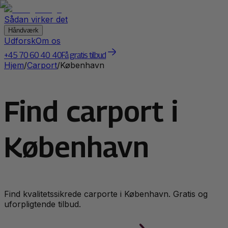
Sådan virker det
Håndværk
Udforsk
Om os
+45 70 60 40 40
Få gratis tilbud
Hjem
/
Carport
/
København
Find carport i
København
Find kvalitetssikrede
carport
e i
København
. Gratis og
uforpligtende tilbud.