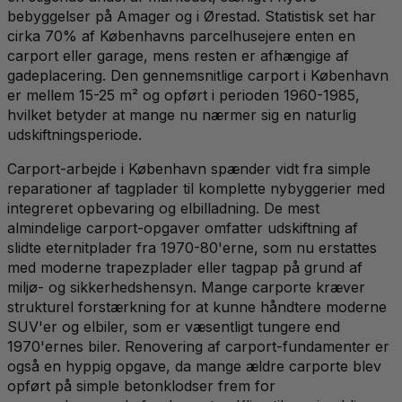
bebyggelser på Amager og i Ørestad. Statistisk set har
cirka 70% af Københavns parcelhusejere enten en
carport eller garage, mens resten er afhængige af
gadeplacering. Den gennemsnitlige carport i København
er mellem 15-25 m² og opført i perioden 1960-1985,
hvilket betyder at mange nu nærmer sig en naturlig
udskiftningsperiode.
Carport-arbejde i København spænder vidt fra simple
reparationer af tagplader til komplette nybyggerier med
integreret opbevaring og elbilladning. De mest
almindelige carport-opgaver omfatter udskiftning af
slidte eternitplader fra 1970-80'erne, som nu erstattes
med moderne trapezplader eller tagpap på grund af
miljø- og sikkerhedshensyn. Mange carporte kræver
strukturel forstærkning for at kunne håndtere moderne
SUV'er og elbiler, som er væsentligt tungere end
1970'ernes biler. Renovering af carport-fundamenter er
også en hyppig opgave, da mange ældre carporte blev
opført på simple betonklodser frem for