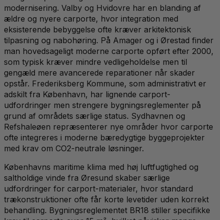
modernisering. Valby og Hvidovre har en blanding af
ældre og nyere carporte, hvor integration med
eksisterende bebyggelse ofte kræver arkitektonisk
tilpasning og nabohøring. På Amager og i Ørestad finder
man hovedsageligt moderne carporte opført efter 2000,
som typisk kræver mindre vedligeholdelse men til
gengæld mere avancerede reparationer når skader
opstår. Frederiksberg Kommune, som administrativt er
adskilt fra København, har lignende carport-
udfordringer men strengere bygningsreglementer på
grund af områdets særlige status. Sydhavnen og
Refshaleøen repræsenterer nye områder hvor carporte
ofte integreres i moderne bæredygtige byggeprojekter
med krav om CO2-neutrale løsninger.
Københavns maritime klima med høj luftfugtighed og
saltholdige vinde fra Øresund skaber særlige
udfordringer for carport-materialer, hvor standard
trækonstruktioner ofte får korte levetider uden korrekt
behandling. Bygningsreglementet BR18 stiller specifikke