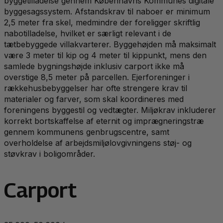
byggetilladelse gennem Københavns Kommunes digitale
byggesagssystem. Afstandskrav til naboer er minimum
2,5 meter fra skel, medmindre der foreligger skriftlig
nabotilladelse, hvilket er særligt relevant i de
tætbebyggede villakvarterer. Byggehøjden må maksimalt
være 3 meter til kip og 4 meter til kippunkt, mens den
samlede bygningshøjde inklusiv carport ikke må
overstige 8,5 meter på parcellen. Ejerforeninger i
rækkehusbebyggelser har ofte strengere krav til
materialer og farver, som skal koordineres med
foreningens byggestil og vedtægter. Miljøkrav inkluderer
korrekt bortskaffelse af eternit og imprægneringstræ
gennem kommunens genbrugscentre, samt
overholdelse af arbejdsmiljølovgivningens støj- og
støvkrav i boligområder.
Carport