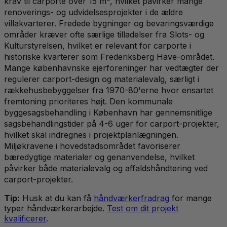
krav til carporte over 15 m², hvilket påvirker mange
renoverings- og udvidelsesprojekter i de ældre
villakvarterer. Fredede bygninger og bevaringsværdige
områder kræver ofte særlige tilladelser fra Slots- og
Kulturstyrelsen, hvilket er relevant for carporte i
historiske kvarterer som Frederiksberg Have-området.
Mange københavnske ejerforeninger har vedtægter der
regulerer carport-design og materialevalg, særligt i
rækkehusbebyggelser fra 1970-80'erne hvor ensartet
fremtoning prioriteres højt. Den kommunale
byggesagsbehandling i København har gennemsnitlige
sagsbehandlingstider på 4-6 uger for carport-projekter,
hvilket skal indregnes i projektplanlægningen.
Miljøkravene i hovedstadsområdet favoriserer
bæredygtige materialer og genanvendelse, hvilket
påvirker både materialevalg og affaldshåndtering ved
carport-projekter.
Tip:
Husk at du kan få
håndværkerfradrag
for mange
typer håndværkerarbejde.
Test om dit projekt
kvalificerer
.