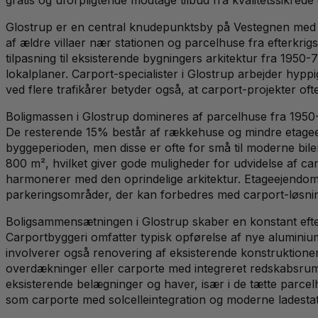
Glostrup er en central knudepunktsby på Vestegnen med 2
af ældre villaer nær stationen og parcelhuse fra efterkrig
tilpasning til eksisterende bygningers arkitektur fra 195
lokalplaner. Carport-specialister i Glostrup arbejder hyp
ved flere trafikårer betyder også, at carport-projekter of
Boligmassen i Glostrup domineres af parcelhuse fra 1950-7
De resterende 15% består af rækkehuse og mindre etagee
byggeperioden, men disse er ofte for små til moderne bil
800 m², hvilket giver gode muligheder for udvidelse af car
harmonerer med den oprindelige arkitektur. Etageejendom
parkeringsområder, der kan forbedres med carport-løsnin
Boligsammensætningen i Glostrup skaber en konstant efter
Carportbyggeri omfatter typisk opførelse af nye aluminium
involverer også renovering af eksisterende konstruktione
overdækninger eller carporte med integreret redskabsrum er
eksisterende belægninger og haver, især i de tætte parc
som carporte med solcelleintegration og moderne ladestatio