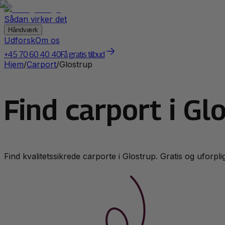
Sådan virker det
Håndværk
Udforsk
Om os
+45 70 60 40 40
Få gratis tilbud
Hjem
/
Carport
/
Glostrup
Find carport i Gl
Find kvalitetssikrede
carport
e i
Glostrup
. Gratis og uforpli