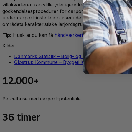
villakvarterer kan stille yderligere krav til materialer o
godkendelsesprocedurer for carportprojekter, som kan kr
under carport-installation, især i de tætte parcelhuskvar
områdets karakteristiske lerjordsgrund.
Tip:
Husk at du kan få
håndværkerfradrag
for mange typ
Kilder
Danmarks Statistik – Bolig- og bygningsstatistik
Glostrup Kommune – Byggetilladelser og lokalplaner
12.000+
Parcelhuse med carport-potentiale
36 timer