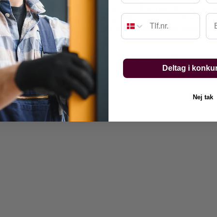
g farvevalg for carporte for at bevare områdernes æstetiske
Em
æve 4-6 ugers sagsbehandling. Miljøzoner og vejbestemmel
terer. Carportprojekter skal også overholde kommunens retni
er håndværkerarbejde.
Test om dit projekt kvalificerer
.
Deltag i konku
Nej tak