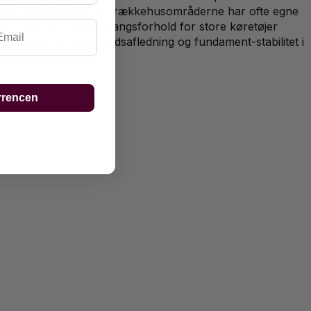
 helhed. Ejerforeninger i rækkehusområderne har ofte egne
ail
ser kan påvirke adgangsforhold for store køretøjer
ngslinjer for regnvandsafledning og fundament-stabilitet i
rrencen