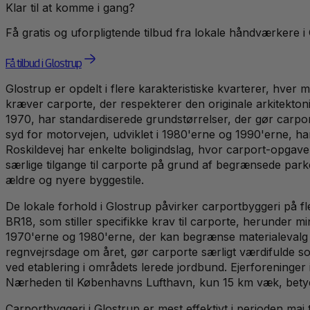
Klar til at komme i gang?
Få gratis og uforpligtende tilbud fra lokale håndværkere i
Få tilbud i Glostrup
Glostrup er opdelt i flere karakteristiske kvarterer, hver
kræver carporte, der respekterer den originale arkitekto
1970, har standardiserede grundstørrelser, der gør carpor
syd for motorvejen, udviklet i 1980'erne og 1990'erne, h
Roskildevej har enkelte boligindslag, hvor carport-opgav
særlige tilgange til carporte på grund af begrænsede park
ældre og nyere byggestile.
De lokale forhold i Glostrup påvirker carportbyggeri på 
BR18, som stiller specifikke krav til carporte, herunder 
1970'erne og 1980'erne, der kan begrænse materialevalg 
regnvejrsdage om året, gør carporte særligt værdifulde so
ved etablering i områdets lerede jordbund. Ejerforeninge
Nærheden til Københavns Lufthavn, kun 15 km væk, betyde
Carportbyggeri i Glostrup er mest effektivt i perioden ma