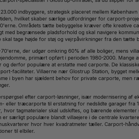
3.000 indbyggere, strategisk placeret mellem København o
stiden, hvilket skaber særlige udfordringer for carport-proj
0-70'erne. Områdets tætte bebyggelse kræver ofte kreative 
pigt med begrænsede pladsforhold og skal navigere kommunal
te skal tage højde for støj og vejrpåvirkninger fra den tætt
0'erne, der udgør omkring 60% af alle boliger, mens villae
jendomme, primært opført i perioden 1980-2000. Mange af 
er og derfor populære at erstatte med carporte. De klassis
port-faciliteter. Villaerne nær Glostrup Station, bygget me
me i byen har sjældent behov for private carporte, men r
ger.
spørgsel efter carport-løsninger, især modernisering af ek
- eller træcarporte til erstatning for nedslidte garager fr
r, hvor tagmaterialer skal udskiftes, og bærende elementer
 særligt populære blandt villaejere i de centrale kvarterer. 
elhuskvarterer hvor hver kvadratmeter tæller. Carport-hån
ner til elbiler.