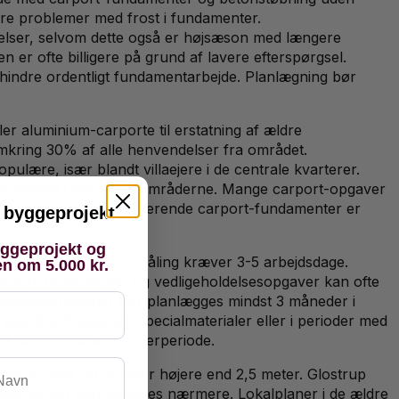
ærre problemer med frost i fundamenter.
kelser, selvom dette også er højsæson med længere
er ofte billigere på grund af lavere efterspørgsel.
hindre ordentligt fundamentarbejde. Planlægning bør
ler aluminium-carporte til erstatning af ældre
mkring 30% af alle henvendelser fra området.
lære, især blandt villaejere i de centrale kvarterer.
e, særligt i parcelhusområderne. Mange carport-opgaver
g forstærkning af eksisterende carport-fundamenter er
it byggeprojekt
yggeprojekt og
 carport-tilbud med opmåling kræver 3-5 arbejdsdage.
en om 5.000 kr.
carport-reparationer og vedligeholdelsesopgaver kan ofte
ialkonstruktioner bør planlægges mindst 3 måneder i
ges til 4-6 uger for specialmaterialer eller i perioder med
se i den optimale sommerperiode.
vn
rporte over 50 m² eller højere end 2,5 meter. Glostrup
arporte, der kan placeres nærmere. Lokalplaner i de ældre