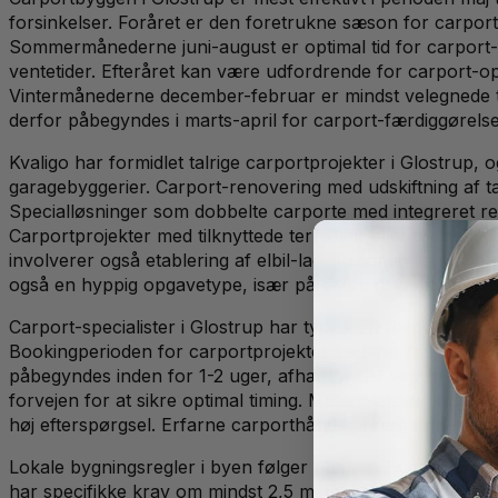
forsinkelser. Foråret er den foretrukne sæson for carport
Sommermånederne juni-august er optimal tid for carport-i
ventetider. Efteråret kan være udfordrende for carport-op
Vintermånederne december-februar er mindst velegnede ti
derfor påbegyndes i marts-april for carport-færdiggørels
Kvaligo har formidlet talrige carportprojekter i Glostrup, 
garagebyggerier. Carport-renovering med udskiftning af 
Specialløsninger som dobbelte carporte med integreret red
Carportprojekter med tilknyttede terrasser eller overd
involverer også etablering af elbil-ladestationer og mode
også en hyppig opgavetype, især på ældre grunde med då
Carport-specialister i Glostrup har typisk en responstid p
Bookingperioden for carportprojekter varierer fra 2-3 uge
påbegyndes inden for 1-2 uger, afhængigt af vejrforhold
forvejen for at sikre optimal timing. Materialeleverancer t
høj efterspørgsel. Erfarne carporthåndværkere anbefaler a
Lokale bygningsregler i byen følger primært Bygningsregl
har specifikke krav om mindst 2,5 meters afstand til nab