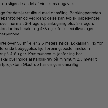
 en stigende andel af vinterens opgaver.
age for detaljeret tilbud med opmåling. Bookingperioden
rt-reparationer og vedligeholdelse kan typisk påbegyndes
ræver normalt 3-4 ugers planlægning plus 2-3 ugers
 standardmaterialer og 4-8 uger for specialløsninger.
merperiode.
e over 50 m² eller 2,5 meters højde. Lokalplan 1.15 for
isterende bebyggelse. Ejerforeningsbestemmelser i
er på 4-8 uger. Kommunens miljøafdeling har
e skal overholde afstandskrav på minimum 2,5 meter til
tprojekter i Glostrup har en gennemsnitlig