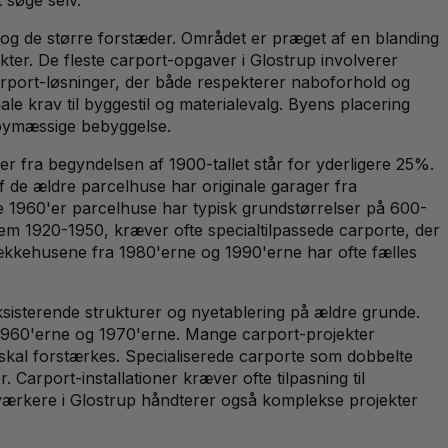
g de større forstæder. Området er præget af en blanding
ekter. De fleste carport-opgaver i Glostrup involverer
carport-løsninger, der både respekterer naboforhold og
e krav til byggestil og materialevalg. Byens placering
e bymæssige bebyggelse.
r fra begyndelsen af 1900-tallet står for yderligere 25%.
de ældre parcelhuse har originale garager fra
ke 1960'er parcelhuse har typisk grundstørrelser på 600-
llem 1920-1950, kræver ofte specialtilpassede carporte, der
ækkehusene fra 1980'erne og 1990'erne har ofte fælles
sisterende strukturer og nyetablering på ældre grunde.
a 1960'erne og 1970'erne. Mange carport-projekter
 skal forstærkes. Specialiserede carporte som dobbelte
Carport-installationer kræver ofte tilpasning til
dværkere i Glostrup håndterer også komplekse projekter