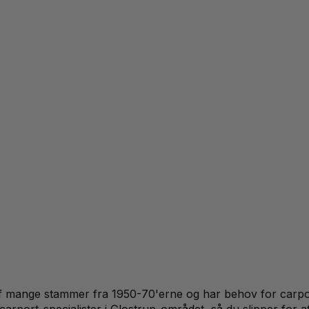
f mange stammer fra 1950-70'erne og har behov for carport-
 carport-specialister i Glostrup-området, så du slipper for a