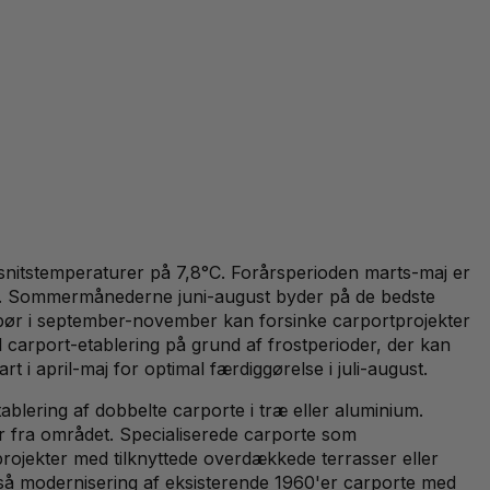
snitstemperaturer på 7,8°C. Forårsperioden marts-maj er
hold. Sommermånederne juni-august byder på de bedste
edbør i september-november kan forsinke carportprojekter
arport-etablering på grund af frostperioder, der kan
 i april-maj for optimal færdiggørelse i juli-august.
blering af dobbelte carporte i træ eller aluminium.
r fra området. Specialiserede carporte som
projekter med tilknyttede overdækkede terrasser eller
så modernisering af eksisterende 1960'er carporte med