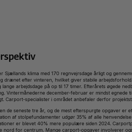
rspektiv
er Sjællands klima med 170 regnvejrsdage årligt og gennem
og drænet efter vinteren, hvilket giver stabile arbejdsfor
g lange arbejdsdage på op til 17 timer. Efterårets øgede n
 Vintermånederne december-februar er mindst egnede til c
Carport-specialister i området anbefaler derfor projektstart
n de seneste tre år, og de mest efterspurgte opgaver er eta
ration af stolpefundamenter udgør 35% af alle henvendelse
estationer er blevet 40% mere populære siden 2024. Carport
ne nord for centrum. Mange carport-opgaver involverer og