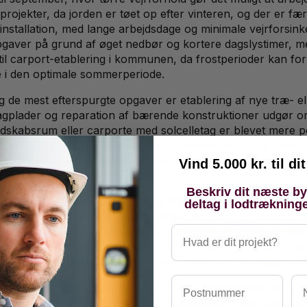
projekter, da jorden er tøet op efter vinteren, og der er f
nstallation, med lange arbejdsdage og minimale vejrforsin
gaver på grund af øget nedbør og kortere dagslystimer, men 
l carport-etablering i kommunen, da frostperioder kan for
e i den optimale sommerperiode.
og de mest efterspurgte opgaver er etablering af nye træ- el
tagplader og reparation af bærende konstruktioner udgør o
skabsrum eller carporte med solcelletag er blevet mere popu
ækkede udendørsområder udgør en voksende del af opgavern
rne belysningsløsninger integreret i carporte. Reparation o
Vind 5.000 kr. til d
rlig dræning.
Beskriv dit næste b
å 24-48 timer for at afgive første tilbud, mens detaljerede
deltag i lodtrækning
r i lavsæsonen til 6-8 uger i højsæsonen maj-juli. Mindre 
Hvad er dit projekt?
ene. Større carportprojekter med fundamentarbejde og spec
il carporte i Glostrup tager normalt 1-2 uger, men kan forlæn
t bestille carportprojekter senest i marts for færdiggørel
Postnummer
Na
ementet BR18 kapitel 10, som kræver byggetilladelse for ca
oskel for carport-bygninger, med undtagelse af helt åbne c