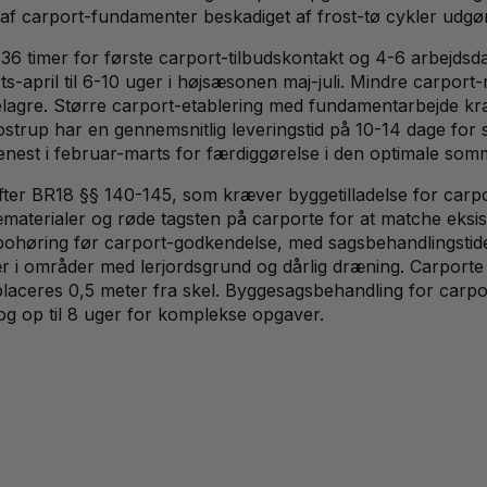
af carport-fundamenter beskadiget af frost-tø cykler udgør
36 timer for første carport-tilbudskontakt og 4-6 arbejdsd
arts-april til 6-10 uger i højsæsonen maj-juli. Mindre carpo
lelagre. Større carport-etablering med fundamentarbejde k
Glostrup har en gennemsnitlig leveringstid på 10-14 dage for
enest i februar-marts for færdiggørelse i den optimale som
r BR18 §§ 140-145, som kræver byggetilladelse for carport
ræmaterialer og røde tagsten på carporte for at matche eks
ohøring før carport-godkendelse, med sagsbehandlingstid
sær i områder med lerjordsgrund og dårlig dræning. Carport
laceres 0,5 meter fra skel. Byggesagsbehandling for carpor
g op til 8 uger for komplekse opgaver.