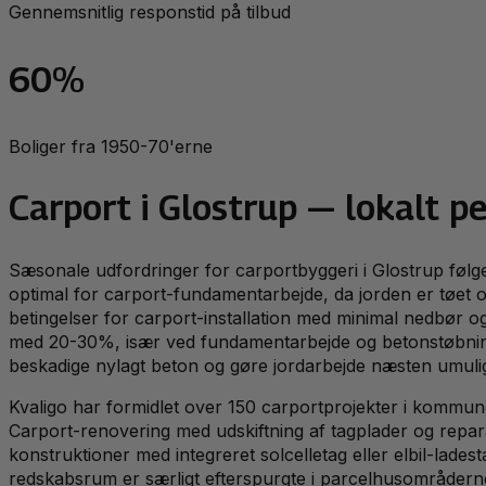
Gennemsnitlig responstid på tilbud
60%
Boliger fra 1950-70'erne
Carport
i
Glostrup
— lokalt pe
Sæsonale udfordringer for carportbyggeri i Glostrup følg
optimal for carport-fundamentarbejde, da jorden er tøet 
betingelser for carport-installation med minimal nedbør o
med 20-30%, især ved fundamentarbejde og betonstøbning.
beskadige nylagt beton og gøre jordarbejde næsten umuligt. 
Kvaligo har formidlet over 150 carportprojekter i kommune
Carport-renovering med udskiftning af tagplader og repa
konstruktioner med integreret solcelletag eller elbil-lad
redskabsrum er særligt efterspurgte i parcelhusområder