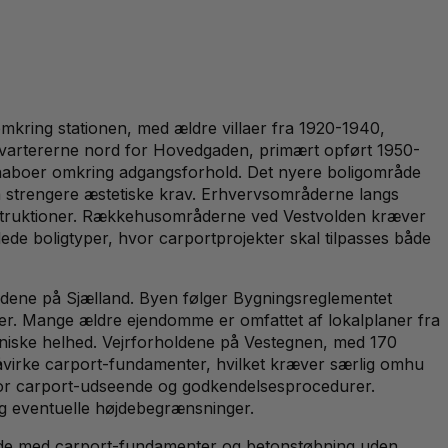
 omkring stationen, med ældre villaer fra 1920-1940,
skvartererne nord for Hovedgaden, primært opført 1950-
ed naboer omkring adgangsforhold. Det nyere boligområde
så strengere æstetiske krav. Erhvervsområderne langs
konstruktioner. Rækkehusområderne ved Vestvolden kræver
ede boligtyper, hvor carportprojekter skal tilpasses både
ldene på Sjælland. Byen følger Bygningsreglementet
eter. Mange ældre ejendomme er omfattet af lokalplaner fra
oniske helhed. Vejrforholdene på Vestegnen, med 170
påvirke carport-fundamenter, hvilket kræver særlig omhu
r for carport-udseende og godkendelsesprocedurer.
og eventuelle højdebegrænsninger.
rbejde med carport-fundamenter og betonstøbning uden