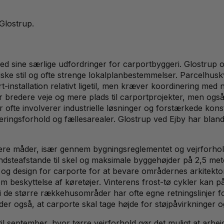
Glostrup
.
 med sine særlige udfordringer for carportbyggeri. Glostrup
niske stil og ofte strenge lokalplanbestemmelser. Parcelhu
t-installation relativt ligetil, men kræver koordinering m
ar bredere veje og mere plads til carportprojekter, men og
er ofte involverer industrielle løsninger og forstærkede 
eringsforhold og fællesarealer. Glostrup ved Ejby har bland
flere måder, især gennem bygningsreglementet og vejrforho
mindsteafstande til skel og maksimale byggehøjder på 2,5 m
og design for carporte for at bevare områdernes arkitekt
m beskyttelse af køretøjer. Vinterens frost-tø cykler kan 
r i de større rækkehusområder har ofte egne retningslinje
r også, at carporte skal tage højde for støjpåvirkninger 
j til september, hvor tørre vejrforhold gør det muligt at a