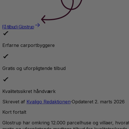
Få tilbud i Glostrup
Erfarne carportbyggere
Gratis og uforpligtende tilbud
Kvalitetssikret håndværk
Skrevet af
Kvaligo Redaktionen
·
Opdateret
2. marts 2026
Kort fortalt
Glostrup har omkring 12.000 parcelhuse og villaer, hvora
gratis og uforpligtende modtage tilbud fra kvalitetssikrede