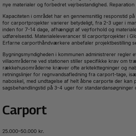
nye materialer og forbedret vejrbestandighed. Reparation 
Kapaciteten i området har en gennemsnitlig responstid på 
for carportprojekter varierer betydeligt, fra 2-3 uger i m
inden for 7-14 dage, afhængigt af vejrforhold og materia
udførelsestid. Materialeleverancer til carportprojekter i 
Erfarne carporthåndværkere anbefaler projektbestilling s
Bygningsmyndigheden i kommunen administrerer regler efte
villaområderne ved stationen stiller specifikke krav om t
rækkehusområderne kræver ofte arkitekttegninger og nab
retningslinjer for regnvandsafledning fra carport-tage, i
naboskel, med undtagelse af helt åbne carporte der kan p
sagsbehandlingstid på 3-4 uger for standardansøgninger o
Carport
25.000–50.000 kr.