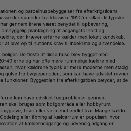
tionen og parcelhusbebyggelser fra efterkrigstidens
sse der spænder fra klassiske 1920'er villaer til typiske
e har gennem årene været benyttet til opbevaring,
er omhyggelig planlægning af adgangsforhold og
r kældre, der kræver erfarne kælder med lokalt kendskab.
at leve op til nutidens krav til indeklima og anvendelse.
boliger. De fleste af disse huse blev bygget med
 1920-40'erne og har ofte mere rummelige kældre med
massen, hvor kældrene typisk er mere moderne men stadig
og gulve fra byggeperioden, som kan have udviklet revner
 funktioner. Byggestilen fra efterkrigstiden betyder, at de
70'erne kan have udviklet fugtproblemer gennem
deren skal bruges som boligområde eller hobbyrum.
poxygulve, fliser eller varmebehandlet træ. Mange kældre
er. Opdeling eller åbning af kælderrum er populært, hvor
enovation af kældernedgange og udvendig adgang er