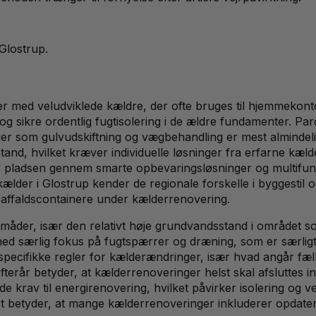
Glostrup
.
er med veludviklede kældre, der ofte bruges til hjemmekon
og sikre ordentlig fugtisolering i de ældre fundamenter. Pa
er som gulvudskiftning og vægbehandling er mest almindel
stand, hvilket kræver individuelle løsninger fra erfarne k
 pladsen gennem smarte opbevaringsløsninger og multifunkt
r i Glostrup kender de regionale forskelle i byggestil og 
 affaldscontainere under kælderrenovering.
 måder, især den relativt høje grundvandsstand i området so
særlig fokus på fugtspærrer og dræning, som er særligt r
specifikke regler for kælderændringer, især hvad angår fælle
e efterår betyder, at kælderrenoveringer helst skal afslutt
krav til energirenovering, hvilket påvirker isolering og v
betyder, at mange kælderrenoveringer inkluderer opdatering