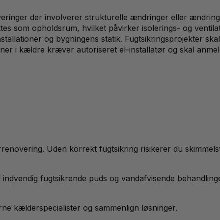
ringer der involverer strukturelle ændringer eller ændring
ttes som opholdsrum, hvilket påvirker isolerings- og ventil
allationer og bygningens statik. Fugtsikringsprojekter ska
oner i kældre kræver autoriseret el-installatør og skal an
derrenovering. Uden korrekt fugtsikring risikerer du skimmel
ndvendig fugtsikrende puds og vandafvisende behandlinger
farne kælderspecialister og sammenlign løsninger.