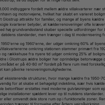
00 indbyggere fordelt mellem ældre villakvarterer nær sta
nhavn og motorvejene, hvilket har skabt en varieret boligma
t Glostrup attraktiv for familier, og mange af byens kældr
 nogle kvarterer betyder, at kælderrenoveringer ofte kræv
n med høj grundvandsstand skaber specielle udfordringer fo
atidens standarder, men trænger i dag til modernisering for 
a 1950'erne og 1960'erne, der udgør omkring 60% af byens 
g. Villakvartererne omkring stationen stammer primært fra
me og rækkehuse fra nyere tid udgør omkring 25% af bolig
dre i Glostrups ældre boliger har oprindelige betonvægge 
området er på 40-80 m² fordelt på flere rum med forskellige
ilket kan påvirke renoveringsmulighederne.
g af eksisterende strukturer, hvor mange kældre fra 1950-
vendig for at skabe et behageligt indeklima, især hvis kæl
mle betonfliser erstattes med moderne gulvløsninger som e
delige installationer sjældent lever op til nutidens standard
 eller omvendt dele store rum op i funktionelle zoner. R
rioden trænger til fornyelse efter årtiers vejrpåvirkning.