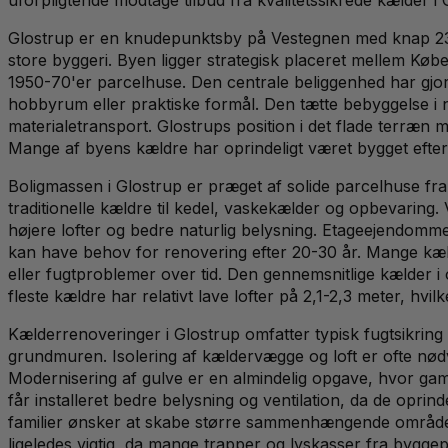
Glostrup er en knudepunktsby på Vestegnen med knap 23.0
store byggeri. Byen ligger strategisk placeret mellem Købe
1950-70'er parcelhuse. Den centrale beliggenhed har gjor
hobbyrum eller praktiske formål. Den tætte bebyggelse i
materialetransport. Glostrups position i det flade terræ
Mange af byens kældre har oprindeligt været bygget efter d
Boligmassen i Glostrup er præget af solide parcelhuse fr
traditionelle kældre til kedel, vaskekælder og opbevarin
højere lofter og bedre naturlig belysning. Etageejendom
kan have behov for renovering efter 20-30 år. Mange kæl
eller fugtproblemer over tid. Den gennemsnitlige kælder i 
fleste kældre har relativt lave lofter på 2,1-2,3 meter, hv
Kælderrenoveringer i Glostrup omfatter typisk fugtsikrin
grundmuren. Isolering af kældervægge og loft er ofte nød
Modernisering af gulve er en almindelig opgave, hvor ga
får installeret bedre belysning og ventilation, da de oprin
familier ønsker at skabe større sammenhængende områder
ligeledes vigtig, da mange trapper og lyskasser fra byggepe