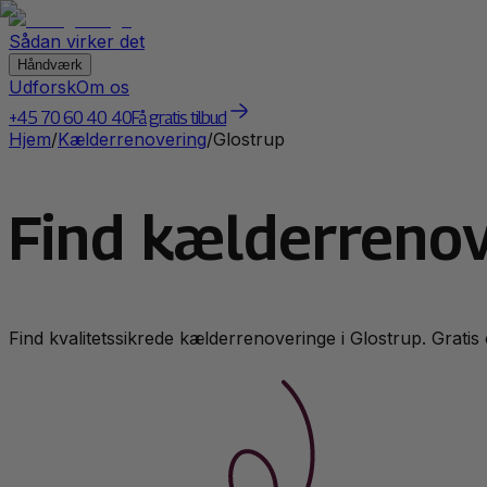
Sådan virker det
Håndværk
Udforsk
Om os
+45 70 60 40 40
Få gratis tilbud
Hjem
/
Kælderrenovering
/
Glostrup
Find kælderrenov
Find kvalitetssikrede
kælderrenovering
e i
Glostrup
. Gratis