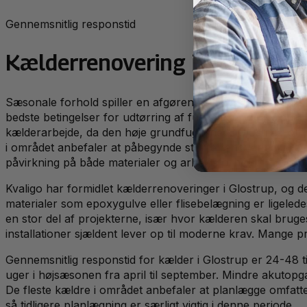
Gennemsnitlig responstid
Kælderrenovering
i
Glostrup
—
Sæsonale forhold spiller en afgørende rolle for kælderren
bedste betingelser for udtørring af fugtskader og ny puds
kælderarbejde, da den høje grundfugtighed i Glostrup-om
i området anbefaler at påbegynde større renoveringsprojek
påvirkning på både materialer og arbejdsforhold.
Kvaligo har formidlet kælderrenoveringer i Glostrup, og 
materialer som epoxygulve eller flisebelægning er ligeled
en stor del af projekterne, især hvor kælderen skal bruge
installationer sjældent lever op til moderne krav. Mange p
Gennemsnitlig responstid for kælder i Glostrup er 24-48 
uger i højsæsonen fra april til september. Mindre akutop
De fleste kældre i området anbefaler at planlægge omfatt
så tidligere planlægning er særligt vigtig i denne periode.