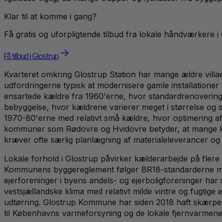
Klar til at komme i gang?
Få gratis og uforpligtende tilbud fra lokale håndværkere i
Få tilbud i Glostrup
Kvarteret omkring Glostrup Station har mange ældre villa
udfordringerne typisk at modernisere gamle installationer 
ensartede kældre fra 1960'erne, hvor standardrenovering
bebyggelse, hvor kældrene varierer meget i størrelse og 
1970-80'erne med relativt små kældre, hvor optimering af
kommuner som Rødovre og Hvidovre betyder, at mange kælde
kræver ofte særlig planlægning af materialeleverancer og
Lokale forhold i Glostrup påvirker kælderarbejde på flere
Kommunens byggereglement følger BR18-standarderne med 
ejerforeninger i byens andels- og ejerboligforeninger har 
vestsjællandske klima med relativt milde vintre og fugtig
udtørring. Glostrup Kommune har siden 2018 haft skærpede 
til Københavns varmeforsyning og de lokale fjernvarmenet 