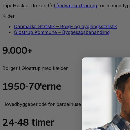
Tip:
Husk at du kan få
håndværkerfradrag
for mange typ
Kilder
Danmarks Statistik – Bolig- og bygningsstatistik
Glostrup Kommune – Byggesagsbehandling
9.000+
Boliger i Glostrup med kælder
1950-70'erne
Hovedbyggeperiode for parcelhuse
24-48 timer