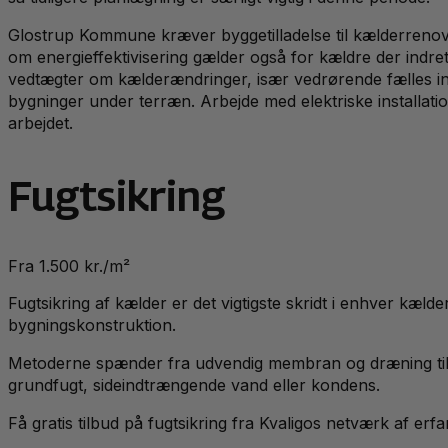
Glostrup Kommune kræver byggetilladelse til kælderrenove
om energieffektivisering gælder også for kældre der indre
vedtægter om kælderændringer, især vedrørende fælles inst
bygninger under terræn. Arbejde med elektriske installati
arbejdet.
Fugtsikring
Fra 1.500 kr./m²
Fugtsikring af kælder er det vigtigste skridt i enhver kæl
bygningskonstruktion.
Metoderne spænder fra udvendig membran og dræning til i
grundfugt, sideindtrængende vand eller kondens.
Få gratis tilbud på fugtsikring fra Kvaligos netværk af er