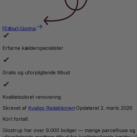
Få tilbud i Glostrup
Erfarne kælderspecialister
Gratis og uforpligtende tilbud
Kvalitetssikret renovering
Skrevet af
Kvaligo Redaktionen
·
Opdateret
2. marts 2026
Kort fortalt
Glostrup har over 9.000 boliger — mange parcelhuse og vil
uforpligtende modtage tilbud fra kvalitetssikrede kælder i G