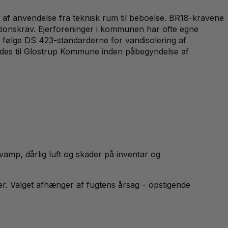
 af anvendelse fra teknisk rum til beboelse. BR18-kravene
ationskrav. Ejerforeninger i kommunen har ofte egne
l følge DS 423-standarderne for vandisolering af
meldes til Glostrup Kommune inden påbegyndelse af
svamp, dårlig luft og skader på inventar og
. Valget afhænger af fugtens årsag – opstigende