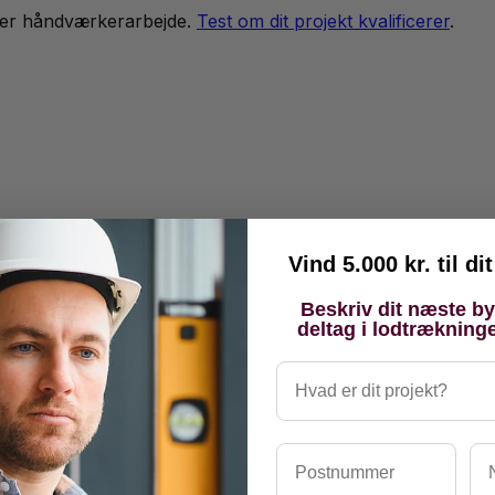
er håndværkerarbejde.
Test om dit projekt kvalificerer
.
Vind 5.000 kr. til d
Beskriv dit næste b
deltag i lodtrækning
Hvad er dit projekt?
Postnummer
Na