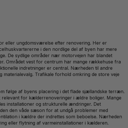
tor eller ungdomsværelse efter renovering. Her er
rcelhuskvartererne i den nordlige del af byen har mere
ige. De sydlige områder nær motorvejen har blandet
ælder. Området vest for centrum har mange rækkehuse fra
ionelle indretninger er central. Nærheden til andre
materialevalg. Trafikale forhold omkring de store veje
m følge af byens placering i det flade sjællandske terræn.
elevant for kælderrenoveringer i ældre boliger. Mange
s installationer og strukturelle ændringer. Det
es inden den våde sæson for at undgå problemer med
entilation i kældre der indrettes som beboelse. Nærheden
 eller flytning af varmeinstallationer i kælderen.