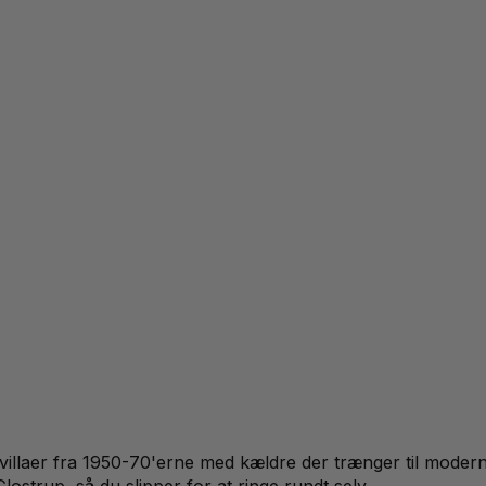
laer fra 1950-70'erne med kældre der trænger til modernise
lostrup, så du slipper for at ringe rundt selv.