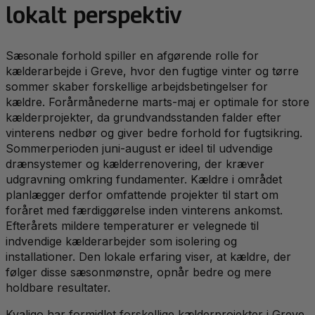
lokalt perspektiv
Sæsonale forhold spiller en afgørende rolle for
kælderarbejde i Greve, hvor den fugtige vinter og tørre
sommer skaber forskellige arbejdsbetingelser for
kældre. Forårmånederne marts-maj er optimale for store
kælderprojekter, da grundvandsstanden falder efter
vinterens nedbør og giver bedre forhold for fugtsikring.
Sommerperioden juni-august er ideel til udvendige
drænsystemer og kælderrenovering, der kræver
udgravning omkring fundamenter. Kældre i området
planlægger derfor omfattende projekter til start om
foråret med færdiggørelse inden vinterens ankomst.
Efterårets mildere temperaturer er velegnede til
indvendige kælderarbejder som isolering og
installationer. Den lokale erfaring viser, at kældre, der
følger disse sæsonmønstre, opnår bedre og mere
holdbare resultater.
Kvaligo har formidlet forskellige kælderprojekter i Greve,