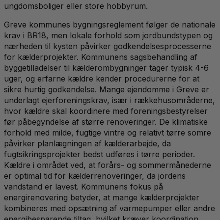
ungdomsboliger eller store hobbyrum.
Greve kommunes bygningsreglement følger de nationale
krav i BR18, men lokale forhold som jordbundstypen og
nærheden til kysten påvirker godkendelsesprocesserne
for kælderprojekter. Kommunens sagsbehandling af
byggetilladelser til kælderombygninger tager typisk 4-6
uger, og erfarne kældre kender procedurerne for at
sikre hurtig godkendelse. Mange ejendomme i Greve er
underlagt ejerforeningskrav, især i rækkehusområderne,
hvor kældre skal koordinere med foreningsbestyrelser
før påbegyndelse af større renoveringer. De klimatiske
forhold med milde, fugtige vintre og relativt tørre somre
påvirker planlægningen af kælderarbejde, da
fugtsikringsprojekter bedst udføres i tørre perioder.
Kældre i området ved, at forårs- og sommermånederne
er optimal tid for kælderrenoveringer, da jordens
vandstand er lavest. Kommunens fokus på
energirenovering betyder, at mange kælderprojekter
kombineres med opsætning af varmepumper eller andre
energibesparende tiltag, hvilket kræver koordination