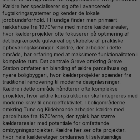
Kældre her specialiserer sig ofte i avancerede
fugtsikringssystemer og kender de lokale
jordbundsforhold. I Hundige finder man primært
rækkehuse fra 1970'erne med mindre kælderarealer,
hvor kælderprojekter ofte fokuserer på optimering af
det begrænsede gulvareal og skabelse af praktiske
opbevaringsløsninger. Kældre, der arbejder i dette
område, har erfaring med at maksimere funktionaliteten i
kompakte rum. Det centrale Greve omkring Greve
Station omfatter en blanding af ældre parcelhuse og
nyere boligbyggeri, hvor kælderprojekter spænder fra
traditionel renovering til moderne designløsninger.
Kældre i dette område håndterer ofte komplekse
projekter, hvor ældre konstruktioner skal integreres med
moderne krav til energieffektivitet. I boligområderne
omkring Tune og Kildebrønde arbejder kældre med
parcelhuse fra 1970'erne, der typisk har større
kælderarealer med potentiale for omfattende
ombygningsprojekter. Kældre her ser ofte projekter,
hvor hele kælderetager omdannes til selvstændige