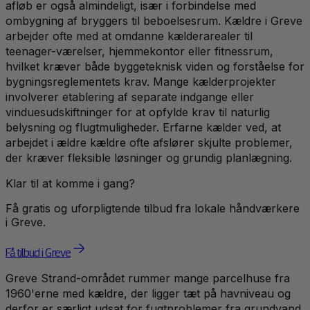
afløb er også almindeligt, især i forbindelse med
ombygning af bryggers til beboelsesrum. Kældre i Greve
arbejder ofte med at omdanne kælderarealer til
teenager-værelser, hjemmekontor eller fitnessrum,
hvilket kræver både byggeteknisk viden og forståelse for
bygningsreglementets krav. Mange kælderprojekter
involverer etablering af separate indgange eller
vinduesudskiftninger for at opfylde krav til naturlig
belysning og flugtmuligheder. Erfarne kælder ved, at
arbejdet i ældre kældre ofte afslører skjulte problemer,
der kræver fleksible løsninger og grundig planlægning.
Klar til at komme i gang?
Få gratis og uforpligtende tilbud fra lokale håndværkere
i
Greve
.
Få tilbud i Greve
Greve Strand-området rummer mange parcelhuse fra
1960'erne med kældre, der ligger tæt på havniveau og
derfor er særligt udsat for fugtproblemer fra grundvand.