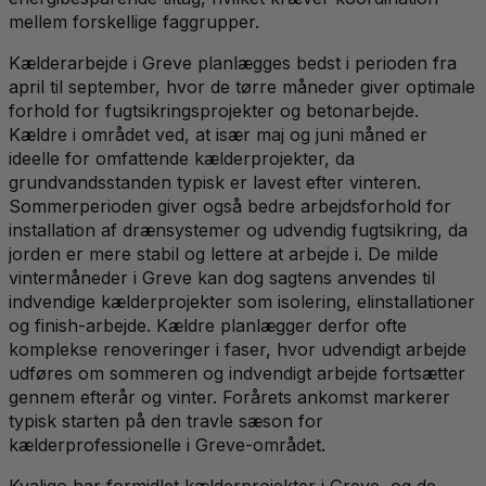
mellem forskellige faggrupper.
Kælderarbejde i Greve planlægges bedst i perioden fra
april til september, hvor de tørre måneder giver optimale
forhold for fugtsikringsprojekter og betonarbejde.
Kældre i området ved, at især maj og juni måned er
ideelle for omfattende kælderprojekter, da
grundvandsstanden typisk er lavest efter vinteren.
Sommerperioden giver også bedre arbejdsforhold for
installation af drænsystemer og udvendig fugtsikring, da
jorden er mere stabil og lettere at arbejde i. De milde
vintermåneder i Greve kan dog sagtens anvendes til
indvendige kælderprojekter som isolering, elinstallationer
og finish-arbejde. Kældre planlægger derfor ofte
komplekse renoveringer i faser, hvor udvendigt arbejde
udføres om sommeren og indvendigt arbejde fortsætter
gennem efterår og vinter. Forårets ankomst markerer
typisk starten på den travle sæson for
kælderprofessionelle i Greve-området.
Kvaligo har formidlet kælderprojekter i Greve, og de