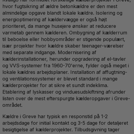
hvor fugtsikring af ældre betonkældre er den mest
almindelige opgave blandt lokale kældre. Isolering og
energioptimering af kældervægge er også højt
prioriteret, da mange husejere ønsker at reducere
varmetab gennem kælderen. Ombygning af kælderrum
til beboelse eller hobbyområder er stigende populært,
især projekter hvor kældre skaber teenager-værelser
med separate indgange. Modernisering af
kælderinstallationer, herunder opgradering af el-tavler
og VVS-systemer fra 1960-70'erne, fylder også meget i
lokale kældres arbejdsplaner. Installation af affugtning-
og ventilationssystemer er blevet standard i mange
kælderprojekter for at sikre et sundt indeklima.
Etablering af lyskasser og vinduesudskiftning afrunder
listen over de mest efterspurgte kælderopgaver i Greve-
området.
Kældre i Greve har typisk en responstid på 1-2
arbejdsdage for initial kontakt og 3-5 dage for detaljeret
besigtigelse af kælderprojekter. Tilbudsgivning tager