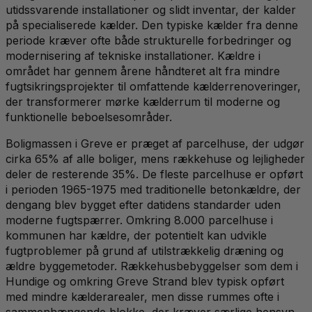
utidssvarende installationer og slidt inventar, der kalder
på specialiserede kælder. Den typiske kælder fra denne
periode kræver ofte både strukturelle forbedringer og
modernisering af tekniske installationer. Kældre i
området har gennem årene håndteret alt fra mindre
fugtsikringsprojekter til omfattende kælderrenoveringer,
der transformerer mørke kælderrum til moderne og
funktionelle beboelsesområder.
Boligmassen i Greve er præget af parcelhuse, der udgør
cirka 65% af alle boliger, mens rækkehuse og lejligheder
deler de resterende 35%. De fleste parcelhuse er opført
i perioden 1965-1975 med traditionelle betonkældre, der
dengang blev bygget efter datidens standarder uden
moderne fugtspærrer. Omkring 8.000 parcelhuse i
kommunen har kældre, der potentielt kan udvikle
fugtproblemer på grund af utilstrækkelig dræning og
ældre byggemetoder. Rækkehusbebyggelser som dem i
Hundige og omkring Greve Strand blev typisk opført
med mindre kælderarealer, men disse rummes ofte i
sammenhængende blokke, der kræver særlige hensyn