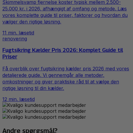
Skimmelsvamp fjernelse koster typisk mellem 2.500-
25.000 kr. i 2026, afhængigt af omfang og metode. Læs
vores komplette guide til priser, faktorer og hvordan du
vælger den rigtige løsning.
11
min. læsetid
renovering
Fugtsikring Kælder Pris 2026: Komplet Guide til
Priser
Få overblik over fugtsikring kælder pris 2026 med vores
detaljerede guide. Vi gennemgår alle metoder,
omkostninger og giver praktiske råd til at vælge den
rigtige løsning til din kælder.
12
min. læsetid
Andre spørgsmål?