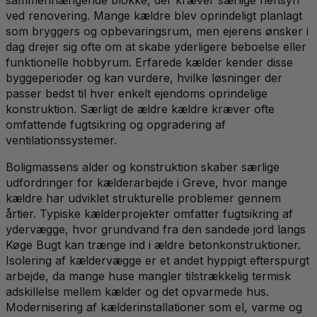
ved renovering. Mange kældre blev oprindeligt planlagt
som bryggers og opbevaringsrum, men ejerens ønsker i
dag drejer sig ofte om at skabe yderligere beboelse eller
funktionelle hobbyrum. Erfarede kælder kender disse
byggeperioder og kan vurdere, hvilke løsninger der
passer bedst til hver enkelt ejendoms oprindelige
konstruktion. Særligt de ældre kældre kræver ofte
omfattende fugtsikring og opgradering af
ventilationssystemer.
Boligmassens alder og konstruktion skaber særlige
udfordringer for kælderarbejde i Greve, hvor mange
kældre har udviklet strukturelle problemer gennem
årtier. Typiske kælderprojekter omfatter fugtsikring af
ydervægge, hvor grundvand fra den sandede jord langs
Køge Bugt kan trænge ind i ældre betonkonstruktioner.
Isolering af kældervægge er et andet hyppigt efterspurgt
arbejde, da mange huse mangler tilstrækkelig termisk
adskillelse mellem kælder og det opvarmede hus.
Modernisering af kælderinstallationer som el, varme og