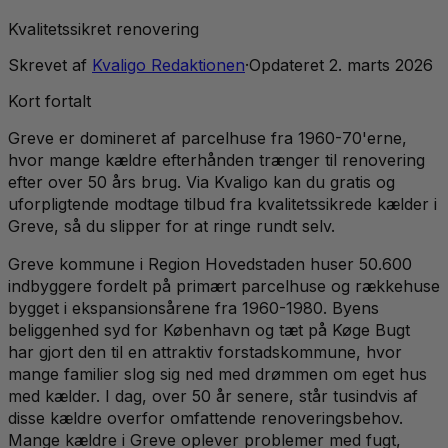
Kvalitetssikret renovering
Skrevet af
Kvaligo Redaktionen
·
Opdateret
2. marts 2026
Kort fortalt
Greve er domineret af parcelhuse fra 1960-70'erne,
hvor mange kældre efterhånden trænger til renovering
efter over 50 års brug. Via Kvaligo kan du gratis og
uforpligtende modtage tilbud fra kvalitetssikrede kælder i
Greve, så du slipper for at ringe rundt selv.
Greve kommune i Region Hovedstaden huser 50.600
indbyggere fordelt på primært parcelhuse og rækkehuse
bygget i ekspansionsårene fra 1960-1980. Byens
beliggenhed syd for København og tæt på Køge Bugt
har gjort den til en attraktiv forstadskommune, hvor
mange familier slog sig ned med drømmen om eget hus
med kælder. I dag, over 50 år senere, står tusindvis af
disse kældre overfor omfattende renoveringsbehov.
Mange kældre i Greve oplever problemer med fugt,