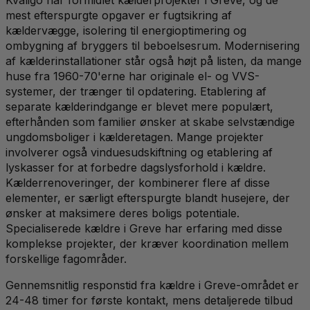
mest efterspurgte opgaver er fugtsikring af
kældervægge, isolering til energioptimering og
ombygning af bryggers til beboelsesrum. Modernisering
af kælderinstallationer står også højt på listen, da mange
huse fra 1960-70'erne har originale el- og VVS-
systemer, der trænger til opdatering. Etablering af
separate kælderindgange er blevet mere populært,
efterhånden som familier ønsker at skabe selvstændige
ungdomsboliger i kælderetagen. Mange projekter
involverer også vinduesudskiftning og etablering af
lyskasser for at forbedre dagslysforhold i kældre.
Kælderrenoveringer, der kombinerer flere af disse
elementer, er særligt efterspurgte blandt husejere, der
ønsker at maksimere deres boligs potentiale.
Specialiserede kældre i Greve har erfaring med disse
komplekse projekter, der kræver koordination mellem
forskellige fagområder.
Gennemsnitlig responstid fra kældre i Greve-området er
24-48 timer for første kontakt, mens detaljerede tilbud