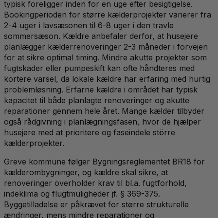
typisk foreligger inden for en uge efter besigtigelse.
Bookingperioden for større kælderprojekter varierer fra
2-4 uger i lavsæsonen til 6-8 uger i den travle
sommersæson. Kældre anbefaler derfor, at husejere
planlægger kælderrenoveringer 2-3 måneder i forvejen
for at sikre optimal timing. Mindre akutte projekter som
fugtskader eller pumpeskift kan ofte håndteres med
kortere varsel, da lokale kældre har erfaring med hurtig
problemløsning. Erfarne kældre i området har typisk
kapacitet til både planlagte renoveringer og akutte
reparationer gennem hele året. Mange kælder tilbyder
også rådgivning i planlægningsfasen, hvor de hjælper
husejere med at prioritere og faseindele större
kælderprojekter.
Greve kommune følger Bygningsreglementet BR18 for
kælderombygninger, og kældre skal sikre, at
renoveringer overholder krav til bl.a. fugtforhold,
indeklima og flugtmuligheder jf. § 369-375.
Byggetilladelse er påkrævet for større strukturelle
ændringer, mens mindre reparationer og