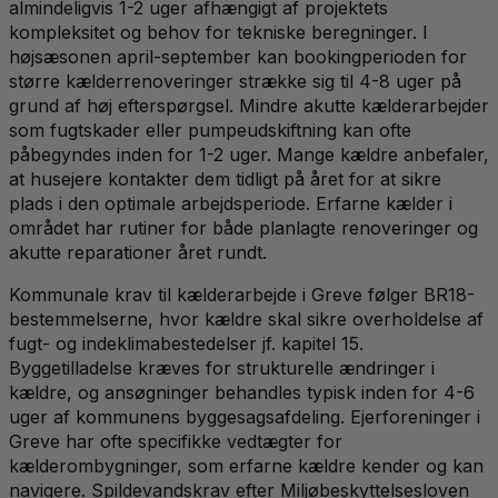
almindeligvis 1-2 uger afhængigt af projektets
kompleksitet og behov for tekniske beregninger. I
højsæsonen april-september kan bookingperioden for
større kælderrenoveringer strække sig til 4-8 uger på
grund af høj efterspørgsel. Mindre akutte kælderarbejder
som fugtskader eller pumpeudskiftning kan ofte
påbegyndes inden for 1-2 uger. Mange kældre anbefaler,
at husejere kontakter dem tidligt på året for at sikre
plads i den optimale arbejdsperiode. Erfarne kælder i
området har rutiner for både planlagte renoveringer og
akutte reparationer året rundt.
Kommunale krav til kælderarbejde i Greve følger BR18-
bestemmelserne, hvor kældre skal sikre overholdelse af
fugt- og indeklimabestedelser jf. kapitel 15.
Byggetilladelse kræves for strukturelle ændringer i
kældre, og ansøgninger behandles typisk inden for 4-6
uger af kommunens byggesagsafdeling. Ejerforeninger i
Greve har ofte specifikke vedtægter for
kælderombygninger, som erfarne kældre kender og kan
navigere. Spildevandskrav efter Miljøbeskyttelsesloven