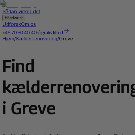
Sådan virker det
Håndværk
Udforsk
Om os
+45 70 60 40 40
Få gratis tilbud
Hjem
/
Kælderrenovering
/
Greve
Find
kælderrenoverin
i Greve