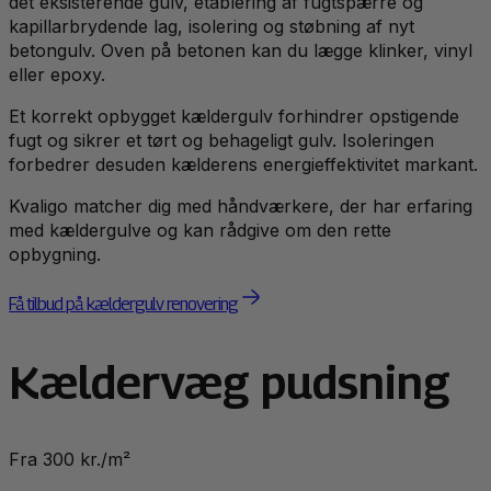
det eksisterende gulv, etablering af fugtspærre og
kapillarbrydende lag, isolering og støbning af nyt
betongulv. Oven på betonen kan du lægge klinker, vinyl
eller epoxy.
Et korrekt opbygget kældergulv forhindrer opstigende
fugt og sikrer et tørt og behageligt gulv. Isoleringen
forbedrer desuden kælderens energieffektivitet markant.
Kvaligo matcher dig med håndværkere, der har erfaring
med kældergulve og kan rådgive om den rette
opbygning.
Få tilbud på kældergulv renovering
Kældervæg pudsning
Fra 300 kr./m²