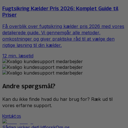
Fugtsikring Kælder Pris 2026: Komplet Guide til
Priser
Få overblik over fugtsikring kælder pris 2026 med vores
detaljerede guide. Vi gennemgår alle metoder,
omkostninger og giver praktiske råd til at vælge den
rigtige løsning til din kælder.
12
min. læsetid
Andre spørgsmål?
Kan du ikke finde hvad du har brug for? Ræk ud til
vores erfarne support.
Kontakt os
Sådan virker det
Udforsk
Om os