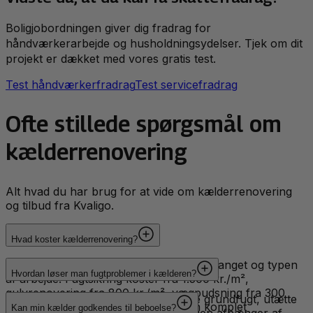
Boligjobordningen giver dig fradrag for
håndværkerarbejde og husholdningsydelser. Tjek om dit
projekt er dækket med vores gratis test.
Test håndværkerfradrag
Test servicefradrag
Ofte stillede spørgsmål om
kælderrenovering
Alt hvad du har brug for at vide om kælderrenovering
og tilbud fra Kvaligo.
Hvad koster kælderrenovering?
Kælderrenovering pris afhænger af omfanget og typen
Hvordan løser man fugtproblemer i kælderen?
af arbejde. Fugtsikring koster fra 1.500 kr./m²,
gulvrenovering fra 800 kr./m², vægpudsning fra 300
Fugt i kælder kan skyldes opstigende grundfugt, utætte
kr./m² og isolering fra 500 kr./m². En komplet
Kan min kælder godkendes til beboelse?
kældervægge eller kondens. Løsningen afhænger af