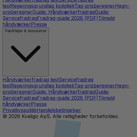
test
Regeringsgrundlag boligtjek
Tag-prisberegner
Hegn-
prisberegner
Guide: Håndværkerfradrag
Guide:
Servicefradrag
Fradrag-guide 2026 (PDF)
Tilmeld
håndværker
Presse
Værktøjer & ressourcer
Håndværkerfradrag test
Servicefradrag
test
Regeringsgrundlag boligtjek
Tag-prisberegner
Hegn-
prisberegner
Guide: Håndværkerfradrag
Guide:
Servicefradrag
Fradrag-guide 2026 (PDF)
Tilmeld
håndværker
Presse
Privatlivspolitik
Handelsbetingelser
©
2026
Kvaligo ApS. Alle rettigheder forbeholdes.