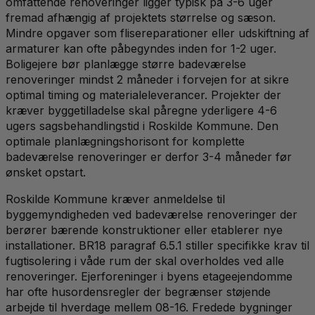
omfattende renoveringer ligger typisk på 3-6 uger
fremad afhængig af projektets størrelse og sæson.
Mindre opgaver som flisereparationer eller udskiftning af
armaturer kan ofte påbegyndes inden for 1-2 uger.
Boligejere bør planlægge større badeværelse
renoveringer mindst 2 måneder i forvejen for at sikre
optimal timing og materialeleverancer. Projekter der
kræver byggetilladelse skal påregne yderligere 4-6
ugers sagsbehandlingstid i Roskilde Kommune. Den
optimale planlægningshorisont for komplette
badeværelse renoveringer er derfor 3-4 måneder før
ønsket opstart.
Roskilde Kommune kræver anmeldelse til
byggemyndigheden ved badeværelse renoveringer der
berører bærende konstruktioner eller etablerer nye
installationer. BR18 paragraf 6.5.1 stiller specifikke krav til
fugtisolering i våde rum der skal overholdes ved alle
renoveringer. Ejerforeninger i byens etageejendomme
har ofte husordensregler der begrænser støjende
arbejde til hverdage mellem 08-16. Fredede bygninger