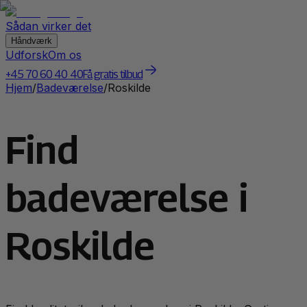
Sådan virker det
Håndværk
Udforsk
Om os
+45 70 60 40 40
Få gratis tilbud
Hjem
/
Badeværelse
/
Roskilde
Find
badeværelse i
Roskilde