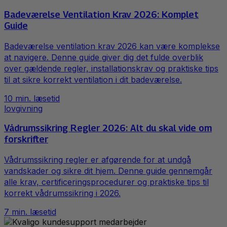
Badeværelse Ventilation Krav 2026: Komplet
Guide
Badeværelse ventilation krav 2026 kan være komplekse
at navigere. Denne guide giver dig det fulde overblik
over gældende regler, installationskrav og praktiske tips
til at sikre korrekt ventilation i dit badeværelse.
10
min. læsetid
lovgivning
Vådrumssikring Regler 2026: Alt du skal vide om
forskrifter
Vådrumssikring regler er afgørende for at undgå
vandskader og sikre dit hjem. Denne guide gennemgår
alle krav, certificeringsprocedurer og praktiske tips til
korrekt vådrumssikring i 2026.
7
min. læsetid