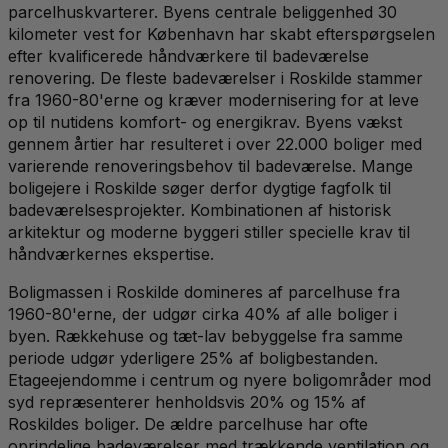
parcelhuskvarterer. Byens centrale beliggenhed 30
kilometer vest for København har skabt efterspørgselen
efter kvalificerede håndværkere til badeværelse
renovering. De fleste badeværelser i Roskilde stammer
fra 1960-80'erne og kræver modernisering for at leve
op til nutidens komfort- og energikrav. Byens vækst
gennem årtier har resulteret i over 22.000 boliger med
varierende renoveringsbehov til badeværelse. Mange
boligejere i Roskilde søger derfor dygtige fagfolk til
badeværelsesprojekter. Kombinationen af historisk
arkitektur og moderne byggeri stiller specielle krav til
håndværkernes ekspertise.
Boligmassen i Roskilde domineres af parcelhuse fra
1960-80'erne, der udgør cirka 40% af alle boliger i
byen. Rækkehuse og tæt-lav bebyggelse fra samme
periode udgør yderligere 25% af boligbestanden.
Etageejendomme i centrum og nyere boligområder mod
syd repræsenterer henholdsvis 20% og 15% af
Roskildes boliger. De ældre parcelhuse har ofte
oprindelige badeværelser med trækkende ventilation og