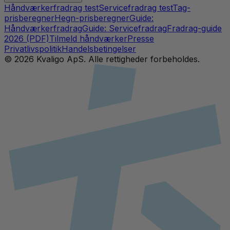
Håndværkerfradrag test
Servicefradrag test
Tag-
prisberegner
Hegn-prisberegner
Guide:
Håndværkerfradrag
Guide: Servicefradrag
Fradrag-guide
2026 (PDF)
Tilmeld håndværker
Presse
Privatlivspolitik
Handelsbetingelser
©
2026
Kvaligo ApS. Alle rettigheder forbeholdes.