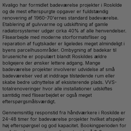
Kvaligo har formidlet badeværelse projekter i Roskilde
og de mest efterspurgte opgaver er fuldstændig
renovering af 1960-70'ernes standard badeværelse.
Etablering af gulvvarme og udskiftning af gamle
radiatorsystemer udgør cirka 40% af alle henvendelser.
Flisearbejde med moderne storformatsfliser og
reparation af fugtskader er ligeledes meget almindeligt i
byens parcelhusområder. Ombygning af badekar til
bruseniche er populært blandt Roskildes ældre
boligejere der ønsker lettere adgang. Mange
badeværelse projekter involverer udvidelse af små
badeværelser ved at inddrage tilstødende rum eller
skabe bedre udnyttelse af eksisterende plads. VVS-
totalrenoveringer hvor alle installationer udskiftes
samtidig med flisearbejdet er også meget
efterspørgsmålsværdigt.
Gennemsnitlig responstid fra håndværkere i Roskilde er
24-48 timer for badeværelse projekter hvilket afspejler
høj efterspørgsel og god kapacitet. Bookingperioden for