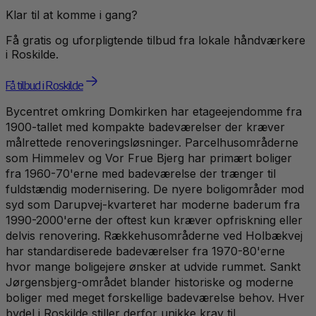
Klar til at komme i gang?
Få gratis og uforpligtende tilbud fra lokale håndværkere
i
Roskilde
.
Få tilbud i Roskilde
Bycentret omkring Domkirken har etageejendomme fra
1900-tallet med kompakte badeværelser der kræver
målrettede renoveringsløsninger. Parcelhusområderne
som Himmelev og Vor Frue Bjerg har primært boliger
fra 1960-70'erne med badeværelse der trænger til
fuldstændig modernisering. De nyere boligområder mod
syd som Darupvej-kvarteret har moderne baderum fra
1990-2000'erne der oftest kun kræver opfriskning eller
delvis renovering. Rækkehusområderne ved Holbækvej
har standardiserede badeværelser fra 1970-80'erne
hvor mange boligejere ønsker at udvide rummet. Sankt
Jørgensbjerg-området blander historiske og moderne
boliger med meget forskellige badeværelse behov. Hver
bydel i Roskilde stiller derfor unikke krav til