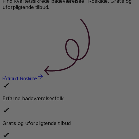
Find kvalitetssikrede
badeværelse
e i
Roskilde
. Gratis og
uforpligtende tilbud.
Få tilbud i Roskilde
Erfarne badeværelsesfolk
Gratis og uforpligtende tilbud