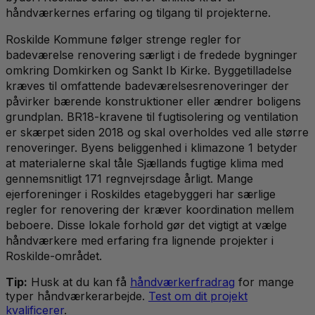
håndværkernes erfaring og tilgang til projekterne.
Roskilde Kommune følger strenge regler for
badeværelse renovering særligt i de fredede bygninger
omkring Domkirken og Sankt Ib Kirke. Byggetilladelse
kræves til omfattende badeværelsesrenoveringer der
påvirker bærende konstruktioner eller ændrer boligens
grundplan. BR18-kravene til fugtisolering og ventilation
er skærpet siden 2018 og skal overholdes ved alle større
renoveringer. Byens beliggenhed i klimazone 1 betyder
at materialerne skal tåle Sjællands fugtige klima med
gennemsnitligt 171 regnvejrsdage årligt. Mange
ejerforeninger i Roskildes etagebyggeri har særlige
regler for renovering der kræver koordination mellem
beboere. Disse lokale forhold gør det vigtigt at vælge
håndværkere med erfaring fra lignende projekter i
Roskilde-området.
Tip:
Husk at du kan få
håndværkerfradrag
for mange
typer håndværkerarbejde.
Test om dit projekt
kvalificerer
.