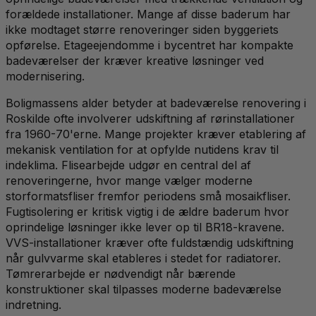
forældede installationer. Mange af disse baderum har
ikke modtaget større renoveringer siden byggeriets
opførelse. Etageejendomme i bycentret har kompakte
badeværelser der kræver kreative løsninger ved
modernisering.
Boligmassens alder betyder at badeværelse renovering i
Roskilde ofte involverer udskiftning af rørinstallationer
fra 1960-70'erne. Mange projekter kræver etablering af
mekanisk ventilation for at opfylde nutidens krav til
indeklima. Flisearbejde udgør en central del af
renoveringerne, hvor mange vælger moderne
storformatsfliser fremfor periodens små mosaikfliser.
Fugtisolering er kritisk vigtig i de ældre baderum hvor
oprindelige løsninger ikke lever op til BR18-kravene.
VVS-installationer kræver ofte fuldstændig udskiftning
når gulvvarme skal etableres i stedet for radiatorer.
Tømrerarbejde er nødvendigt når bærende
konstruktioner skal tilpasses moderne badeværelse
indretning.