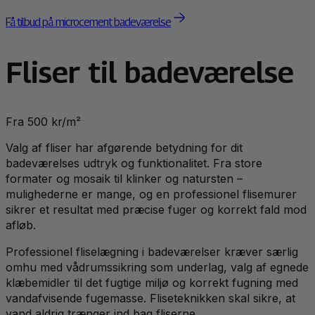
Få tilbud på microcement badeværelse
Fliser til badeværelse
Fra 500 kr/m²
Valg af fliser har afgørende betydning for dit
badeværelses udtryk og funktionalitet. Fra store
formater og mosaik til klinker og natursten –
mulighederne er mange, og en professionel flisemurer
sikrer et resultat med præcise fuger og korrekt fald mod
afløb.
Professionel fliselægning i badeværelser kræver særlig
omhu med vådrumssikring som underlag, valg af egnede
klæbemidler til det fugtige miljø og korrekt fugning med
vandafvisende fugemasse. Fliseteknikken skal sikre, at
vand aldrig trænger ind bag fliserne.