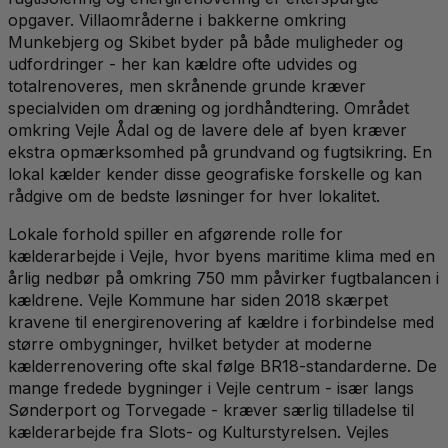
opgaver. Villaområderne i bakkerne omkring
Munkebjerg og Skibet byder på både muligheder og
udfordringer - her kan kældre ofte udvides og
totalrenoveres, men skrånende grunde kræver
specialviden om dræning og jordhåndtering. Området
omkring Vejle Ådal og de lavere dele af byen kræver
ekstra opmærksomhed på grundvand og fugtsikring. En
lokal kælder kender disse geografiske forskelle og kan
rådgive om de bedste løsninger for hver lokalitet.
Lokale forhold spiller en afgørende rolle for
kælderarbejde i Vejle, hvor byens maritime klima med en
årlig nedbør på omkring 750 mm påvirker fugtbalancen i
kældrene. Vejle Kommune har siden 2018 skærpet
kravene til energirenovering af kældre i forbindelse med
større ombygninger, hvilket betyder at moderne
kælderrenovering ofte skal følge BR18-standarderne. De
mange fredede bygninger i Vejle centrum - især langs
Sønderport og Torvegade - kræver særlig tilladelse til
kælderarbejde fra Slots- og Kulturstyrelsen. Vejles