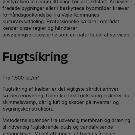
bestyrelsen minimum 30 dage før projektstart. Arbejder i
fredede bygninger eller i beskyttede byområder kræver
forhåndsgodkendelse fra Vejle Kommunes
kulturarvsafdeling. Professionelle kældre i området
kender disse regler og håndterer
ansøgningsprocesserne som en naturlig del af servicen.
Fugtsikring
Fra 1.500 kr./m²
Fugtsikring af kælder er det vigtigste skridt i enhver
kælderrenovering. Uden korrekt fugtsikring risikerer du
skimmelsvamp, dårlig luft og skader på inventar og
bygningskonstruktion.
Metoderne spænder fra udvendig membran og dræning
til indvendig fugtsikrende puds og vandafvisende
behandlinger. Valget afhænger af fugtens årsag –