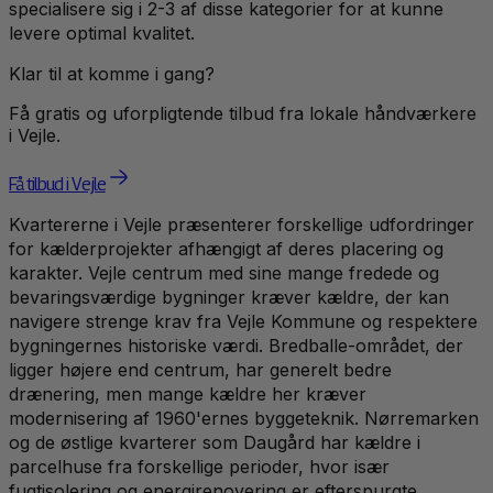
specialisere sig i 2-3 af disse kategorier for at kunne
levere optimal kvalitet.
Klar til at komme i gang?
Få gratis og uforpligtende tilbud fra lokale håndværkere
i
Vejle
.
Få tilbud i Vejle
Kvartererne i Vejle præsenterer forskellige udfordringer
for kælderprojekter afhængigt af deres placering og
karakter. Vejle centrum med sine mange fredede og
bevaringsværdige bygninger kræver kældre, der kan
navigere strenge krav fra Vejle Kommune og respektere
bygningernes historiske værdi. Bredballe-området, der
ligger højere end centrum, har generelt bedre
drænering, men mange kældre her kræver
modernisering af 1960'ernes byggeteknik. Nørremarken
og de østlige kvarterer som Daugård har kældre i
parcelhuse fra forskellige perioder, hvor især
fugtisolering og energirenovering er efterspurgte