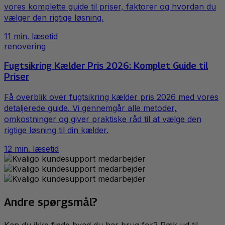
vores komplette guide til priser, faktorer og hvordan du
vælger den rigtige løsning.
11
min. læsetid
renovering
Fugtsikring Kælder Pris 2026: Komplet Guide til
Priser
Få overblik over fugtsikring kælder pris 2026 med vores
detaljerede guide. Vi gennemgår alle metoder,
omkostninger og giver praktiske råd til at vælge den
rigtige løsning til din kælder.
12
min. læsetid
Andre spørgsmål?