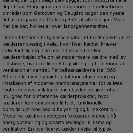
depotrum. Etageejendomme og moderne rækkehuse i
områder som Østkoven og Daugård udgør den nyeste
del af boligmassen. Omkring 65% af alle boliger i Vejle
har kælder, hvilket er over landsgennemsnittet.
Denne blandede boligmasse skaber et bredt spektrum af
kælderrenovering i Vejle, hvor hver kælder kræver
individuel tilgang. I de ældre byhuse handler
kælderarbejdet ofte om at modernisere kældre med lav
loftshøjde, hvor traditionel fugtsikring og forbedring af
ventilation er central. Parcelhuskældrene fra 1960-
80'erne kræver hyppigt opdatering af isolering og
installation af moderne membransystemer for at løse
fugtproblemer. Villakældrene i bakkerne giver ofte
mulighed for omfattende kælderprojekter, hvor
kælderen kan omdannes til fuldt funktionelle
opholdsrum med bedre belysning og klimakontrol.
Moderne kældre i nybyggeri fokuserer primært på
energioptimering og smarte løsninger til klima og
ventilation. En kvalificeret kælder i Vejle vil typisk