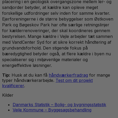
placering i en geologisk overgangszone mellem ler- og
sandjorder betyder, at kældre kan opleve meget
forskellige udfordringer selv inden for samme kvarter.
Ejerforeningerne i de større bebyggelser som Østkoven
Park og Bøgeskov Park har ofte særlige retningslinjer
for kælderrenoveringer, der skal koordineres gennem
bestyrelsen. Mange kældre i Vejle arbejder tæt sammen
med VandCenter Syd for at sikre korrekt håndtering af
grundvandsforhold. Den stigende fokus på
bæredygtighed betyder også, at flere kældre i byen nu
specialiserer sig i miljøvenlige materialer og
energieffektive løsninger.
Tip:
Husk at du kan få
håndværkerfradrag
for mange
typer håndværkerarbejde.
Test om dit projekt
kvalificerer
.
Kilder
Danmarks Statistik – Bolig- og bygningsstatistik
Vejle Kommune – Byggesagsbehandling