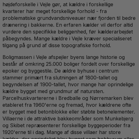
højdeforskelle i Vejle gør, at kældre i forskellige
kvarterer har meget forskellige forhold - fra
problematiske grundvandsniveauer nær fjorden til bedre
drænering i bakkerne. En erfaren kælder vil derfor altid
vurdere den specifikke beliggenhed, før kælderarbejdet
påbegyndes. Mange kældre i Vejle kræver specialiseret
tilgang på grund af disse topografiske forhold.
Boligmassen i Vejle afspejler byens lange historie og
består af omkring 25.000 boliger fordelt over forskellige
epoker og byggestile. De ældre byhuse i centrum
stammer primært fra slutningen af 1800-tallet og
begyndelsen af 1900-tallet, hvor mange har oprindelige
kældre bygget med grundmur af natursten.
Parcelhuskvartererne i Bredballe og Nørremarken blev
etableret fra 1960'erne og fremad, hvor kældrene ofte
er bygget med betonblokke eller støbte betonelementer.
Villaerne i de attraktive bakkeområder som Munkebjerg
og Skibet repræsenterer forskellige byggeperioder fra
1920'erne til i dag. Mange af disse villaer har store
kældre, der oprindeligt blev bygget som hobbyrum eller