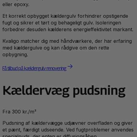
eller epoxy.
Et korrekt opbygget kældergulv forhindrer opstigende
fugt og sikrer et tørt og behageligt gulv. Isoleringen
forbedrer desuden kælderens energieffektivitet markant.
Kvaligo matcher dig med håndværkere, der har erfaring
med kældergulve og kan rådgive om den rette
opbygning.
Få tilbud på kældergulv renovering
Kældervæg pudsning
Fra 300 kr./m²
Pudsning af kældervægge udjævner overfladen og giver
et pænt, færdigt udseende. Ved fugtproblemer anvendes
specialpuds, der enten er diffusionsåben