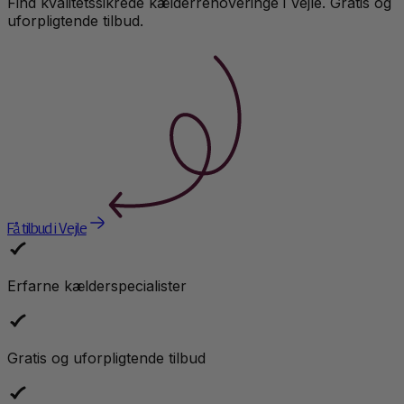
Find kvalitetssikrede
kælderrenovering
e i
Vejle
. Gratis og
uforpligtende tilbud.
Få tilbud i Vejle
Erfarne kælderspecialister
Gratis og uforpligtende tilbud