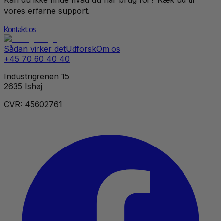
Kan du ikke finde hvad du har brug for? Ræk ud til
vores erfarne support.
Kontakt os
Sådan virker det
Udforsk
Om os
+45 70 60 40 40
Industrigrenen 15
2635 Ishøj
CVR: 45602761