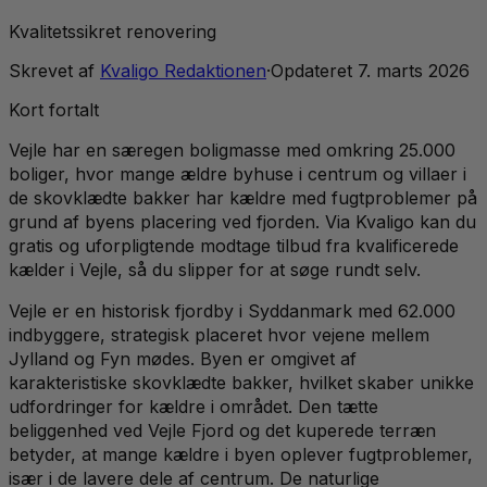
Kvalitetssikret renovering
Skrevet af
Kvaligo Redaktionen
·
Opdateret
7. marts 2026
Kort fortalt
Vejle har en særegen boligmasse med omkring 25.000
boliger, hvor mange ældre byhuse i centrum og villaer i
de skovklædte bakker har kældre med fugtproblemer på
grund af byens placering ved fjorden. Via Kvaligo kan du
gratis og uforpligtende modtage tilbud fra kvalificerede
kælder i Vejle, så du slipper for at søge rundt selv.
Vejle er en historisk fjordby i Syddanmark med 62.000
indbyggere, strategisk placeret hvor vejene mellem
Jylland og Fyn mødes. Byen er omgivet af
karakteristiske skovklædte bakker, hvilket skaber unikke
udfordringer for kældre i området. Den tætte
beliggenhed ved Vejle Fjord og det kuperede terræn
betyder, at mange kældre i byen oplever fugtproblemer,
især i de lavere dele af centrum. De naturlige