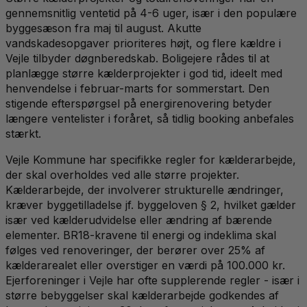
gennemsnitlig ventetid på 4-6 uger, især i den populære
byggesæson fra maj til august. Akutte
vandskadesopgaver prioriteres højt, og flere kældre i
Vejle tilbyder døgnberedskab. Boligejere rådes til at
planlægge større kælderprojekter i god tid, ideelt med
henvendelse i februar-marts for sommerstart. Den
stigende efterspørgsel på energirenovering betyder
længere ventelister i foråret, så tidlig booking anbefales
stærkt.
Vejle Kommune har specifikke regler for kælderarbejde,
der skal overholdes ved alle større projekter.
Kælderarbejde, der involverer strukturelle ændringer,
kræver byggetilladelse jf. byggeloven § 2, hvilket gælder
især ved kælderudvidelse eller ændring af bærende
elementer. BR18-kravene til energi og indeklima skal
følges ved renoveringer, der berører over 25% af
kælderarealet eller overstiger en værdi på 100.000 kr.
Ejerforeninger i Vejle har ofte supplerende regler - især i
større bebyggelser skal kælderarbejde godkendes af