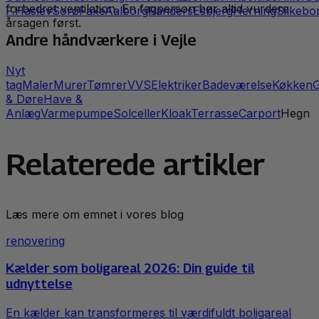
forbedret ventilation. En fagperson bør altid vurdere
F.
Haslev
Sorø
Faxe
Aalborg
Randers
Esbjerg
Herning
Silkebo
årsagen først.
Andre håndværkere i
Vejle
Nyt
tag
Maler
Murer
Tømrer
VVS
Elektriker
Badeværelse
Køkken
G
& Døre
Have &
Anlæg
Varmepumpe
Solceller
Kloak
Terrasse
Carport
Hegn
Relaterede artikler
Læs mere om emnet i vores blog
renovering
Kælder som boligareal 2026: Din guide til
udnyttelse
En kælder kan transformeres til værdifuldt boligareal