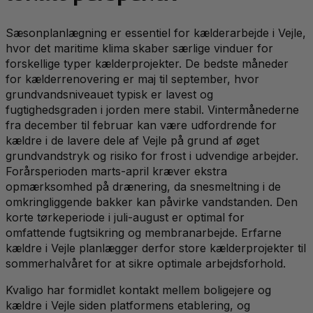
Sæsonplanlægning er essentiel for kælderarbejde i Vejle,
hvor det maritime klima skaber særlige vinduer for
forskellige typer kælderprojekter. De bedste måneder
for kælderrenovering er maj til september, hvor
grundvandsniveauet typisk er lavest og
fugtighedsgraden i jorden mere stabil. Vintermånederne
fra december til februar kan være udfordrende for
kældre i de lavere dele af Vejle på grund af øget
grundvandstryk og risiko for frost i udvendige arbejder.
Forårsperioden marts-april kræver ekstra
opmærksomhed på drænering, da snesmeltning i de
omkringliggende bakker kan påvirke vandstanden. Den
korte tørkeperiode i juli-august er optimal for
omfattende fugtsikring og membranarbejde. Erfarne
kældre i Vejle planlægger derfor store kælderprojekter til
sommerhalvåret for at sikre optimale arbejdsforhold.
Kvaligo har formidlet kontakt mellem boligejere og
kældre i Vejle siden platformens etablering, og