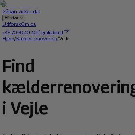
Sådan virker det
Håndværk
Udforsk
Om os
+45 70 60 40 40
Få gratis tilbud
Hjem
/
Kælderrenovering
/
Vejle
Find
kælderrenoverin
i Vejle