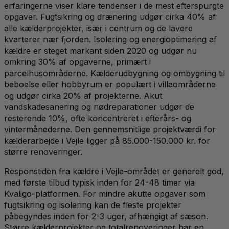
erfaringerne viser klare tendenser i de mest efterspurgte
opgaver. Fugtsikring og drænering udgør cirka 40% af
alle kælderprojekter, især i centrum og de lavere
kvarterer nær fjorden. Isolering og energioptimering af
kældre er steget markant siden 2020 og udgør nu
omkring 30% af opgaverne, primært i
parcelhusområderne. Kælderudbygning og ombygning til
beboelse eller hobbyrum er populært i villaområderne
og udgør cirka 20% af projekterne. Akut
vandskadesanering og nødreparationer udgør de
resterende 10%, ofte koncentreret i efterårs- og
vintermånederne. Den gennemsnitlige projektværdi for
kælderarbejde i Vejle ligger på 85.000-150.000 kr. for
større renoveringer.
Responstiden fra kældre i Vejle-området er generelt god,
med første tilbud typisk inden for 24-48 timer via
Kvaligo-platformen. For mindre akutte opgaver som
fugtsikring og isolering kan de fleste projekter
påbegyndes inden for 2-3 uger, afhængigt af sæson.
Større kælderprojekter og totalrenoveringer har en