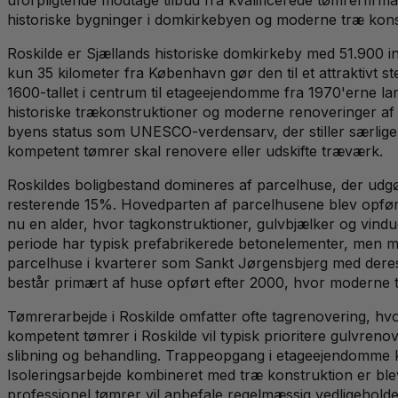
historiske bygninger i domkirkebyen og moderne træ kons
Roskilde er Sjællands historiske domkirkeby med 51.900 i
kun 35 kilometer fra København gør den til et attraktivt s
1600-tallet i centrum til etageejendomme fra 1970'erne lan
historiske trækonstruktioner og moderne renoveringer af
byens status som UNESCO-verdensarv, der stiller særlige 
kompetent tømrer skal renovere eller udskifte træværk.
Roskildes boligbestand domineres af parcelhuse, der ud
resterende 15%. Hovedparten af parcelhusene blev opfør
nu en alder, hvor tagkonstruktioner, gulvbjælker og vin
periode har typisk prefabrikerede betonelementer, men m
parcelhuse i kvarterer som Sankt Jørgensbjerg med deres o
består primært af huse opført efter 2000, hvor moderne 
Tømrerarbejde i Roskilde omfatter ofte tagrenovering, hvo
kompetent tømrer i Roskilde vil typisk prioritere gulvrenov
slibning og behandling. Trappeopgang i etageejendomme kr
Isoleringsarbejde kombineret med træ konstruktion er ble
professionel tømrer vil anbefale regelmæssig vedligeholde