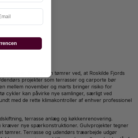
ail
rrencen
 og oktober. En erfaren tømrer ved, at Roskilde Fjords
g. Udendørs projekter som terrasser og carporte bør
en mellem november og marts bringer risiko for
tø cykler kan påvirke nye samlinger, særligt ved
dt med de rette klimakontroller af enhver professionel
udskiftning, terrasse anlæg og køkkenrenovering.
u kræver nye spærkonstruktioner. Gulvprojekter tegner
ceret tømrer. Terrasse og udendørs træarbejde udgør