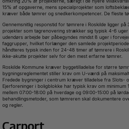
omkring 20% af projekterne, særligt i de nyere villakvar
15% af opgaverne, mens specialprojekter som loftsbeklæd
kræver både tømrer og snedkerkompetencer. De fleste tømrer
Gennemsnitlig responstid for tømrere i Roskilde ligger på 
projekter som tagrenovering strækker sig typisk 4-6 uger
udendørs arbejde bør påbegyndes mindst 8 uger i forvejen
faggrupper, hvilket forlænger den samlede projektperiode 
håndteres typisk inden for 24-48 timer af tømrere i Roski
ikke-akutte projekter selv for den mest erfarne tømrer.
Roskilde Kommune kræver byggetilladelse for større tømr
bygningsreglementet stiller krav om U-værdi på maksimalt 
Fredede bygninger i centrum kræver tilladelse fra Slots- o
Ejerforeninger i boligblokke har typisk krav om minimum 1
mellem 07:00-18:00 på hverdage og 09:00-15:00 på lørdag
behandlingsmetoder, som tømreren skal dokumentere overf
og regler.
Carport