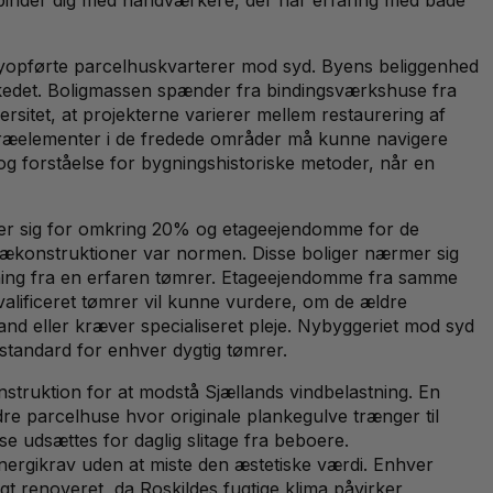
l nyopførte parcelhuskvarterer mod syd. Byens beliggenhed
markedet. Boligmassen spænder fra bindingsværkshuse fra
rsitet, at projekterne varierer mellem restaurering af
 træelementer i de fredede områder må kunne navigere
g forståelse for bygningshistoriske metoder, når en
er sig for omkring 20% og etageejendomme for de
rækonstruktioner var normen. Disse boliger nærmer sig
tning fra en erfaren tømrer. Etageejendomme fra samme
alificeret tømrer vil kunne vurdere, om de ældre
nd eller kræver specialiseret pleje. Nybyggeriet mod syd
tandard for enhver dygtig tømrer.
nstruktion for at modstå Sjællands vindbelastning. En
ldre parcelhuse hvor originale plankegulve trænger til
e udsættes for daglig slitage fra beboere.
energikrav uden at miste den æstetiske værdi. Enhver
gt renoveret, da Roskildes fugtige klima påvirker