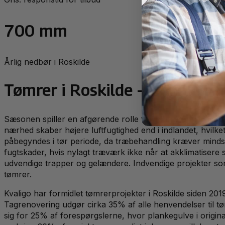
700 mm
Årlig nedbør i Roskilde
Tømrer
i
Roskilde
— lokalt pe
Sæsonen spiller en afgørende rolle for tømrerarbejde i Ro
nærhed skaber højere luftfugtighed end i indlandet, hvilke
påbegyndes i tør periode, da træbehandling kræver minds
fugtskader, hvis nylagt træværk ikke når at akklimatisere
udvendige trapper og gelændere. Indvendige projekter so
tømrer.
Kvaligo har formidlet tømrerprojekter i Roskilde siden 20
Tagrenovering udgør cirka 35% af alle henvendelser til 
sig for 25% af forespørgslerne, hvor plankegulve i origina