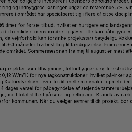
terer hvor boligejere investerer i udendørs opholdsområder
ning og indbyggede løsninger udgør de resterende 5%. Vint
e i området har specialiseret sig i flere af disse discipli
36 timer for første tilbud, hvilket er hurtigere end landsge
 ud i fremtiden, mens mindre opgaver ofte kan påbegyndes i
, da vejrforhold kan forsinke projektstart betydeligt. Kø
til 3-4 måneder fra bestilling til færdiggørelse. Emergenc
lde området. Sommersæsonen fra maj til august er mest efter
erprojekter som tilbygninger, loftudbyggelse og konstrukt
0,12 W/m²K for nye tagkonstruktioner, hvilket påvirker spæ
g Kulturstyrelsen, hvor traditionelle materialer og metoder 
4 dages varsel før påbegyndelse af støjende tømrerarbejde.
e, med total stilhed på søn- og helligdage. Brandkrav i æ
or kommunen. Når du vælger tømrer til dit projekt, bør d