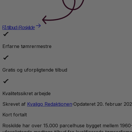
Få tilbud i Roskilde
Erfarne tømrermestre
Gratis og uforpligtende tilbud
Kvalitetssikret arbejde
Skrevet af
Kvaligo Redaktionen
·
Opdateret
20. februar 20
Kort fortalt
Roskilde har over 15.000 parcelhuse bygget mellem 1960
uforpligtende modtage tilbud fra kvalificerede tømrerfirm