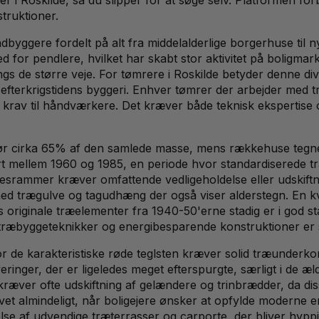
truktioner.
ndbyggere fordelt på alt fra middelalderlige borgerhuse ti
ted for pendlere, hvilket har skabt stor aktivitet på bolig
gs de større veje. For tømrere i Roskilde betyder denne dive
 efterkrigstidens byggeri. Enhver tømrer der arbejder med
krav til håndværkere. Det kræver både teknisk ekspertise o
gør cirka 65% af den samlede masse, mens rækkehuse tegn
t mellem 1960 og 1985, en periode hvor standardiserede t
duesrammer kræver omfattende vedligeholdelse eller udskif
ed trægulve og tagudhæng der også viser alderstegn. En kv
riginale træelementer fra 1940-50'erne stadig er i god sta
træbyggeteknikker og energibesparende konstruktioner er s
r de karakteristiske røde teglsten kræver solid træunderko
eringer, der er ligeledes meget efterspurgte, særligt i de æ
æver ofte udskiftning af gelændere og trinbrædder, da diss
vet almindeligt, når boligejere ønsker at opfylde moderne 
lse af udvendige træterrasser og carporte, der bliver hyppi