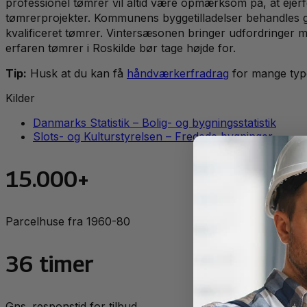
professionel tømrer vil altid være opmærksom på, at ejerf
tømrerprojekter. Kommunens byggetilladelser behandles 
kvalificeret tømrer. Vintersæsonen bringer udfordringer me
erfaren tømrer i Roskilde bør tage højde for.
Tip:
Husk at du kan få
håndværkerfradrag
for mange typ
Kilder
Danmarks Statistik – Bolig- og bygningsstatistik
Slots- og Kulturstyrelsen – Fredede bygninger
15.000+
Parcelhuse fra 1960-80
36 timer
Gns. responstid for tilbud