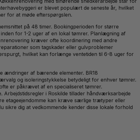
. Køkkenrenovering med tilhørende snedkerarbejde står for
erhavebyggeri er blevet populært de seneste år, hvilket
ner for at møde efterspørgslen.
nnemsnittet på 48 timer. Bookingperioden for større
nden for 1-2 uger af en lokal tømrer. Planlægning af
kkenrenovering kræver ofte koordinering med andre
y reparationer som tagskader eller gulvproblemer
spurgt, hvilket kan forlænge ventetiden til 6-8 uger for
ive ændringer af bærende elementer. BR18
rvalg og isoleringstykkelse betydeligt for enhver tømrer.
ofte er påkrævet af en specialiseret tømrer.
 Arbejdstidsregler i Roskilde tillader håndværksarbejde
ldre etageejendomme kan kræve særlige trætyper eller
u sikre dig at vedkommende kender disse lokale forhold