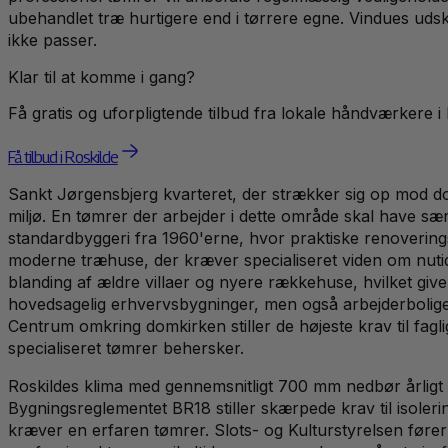
ubehandlet træ hurtigere end i tørrere egne. Vindues uds
ikke passer.
Klar til at komme i gang?
Få gratis og uforpligtende tilbud fra lokale håndværkere i
Få tilbud i Roskilde
Sankt Jørgensbjerg kvarteret, der strækker sig op mod do
miljø. En tømrer der arbejder i dette område skal have s
standardbyggeri fra 1960'erne, hvor praktiske renovering
moderne træhuse, der kræver specialiseret viden om nutid
blanding af ældre villaer og nyere rækkehuse, hvilket gi
hovedsagelig erhvervsbygninger, men også arbejderbolige
Centrum omkring domkirken stiller de højeste krav til fag
specialiseret tømrer behersker.
Roskildes klima med gennemsnitligt 700 mm nedbør årligt på
Bygningsreglementet BR18 stiller skærpede krav til isoler
kræver en erfaren tømrer. Slots- og Kulturstyrelsen føre