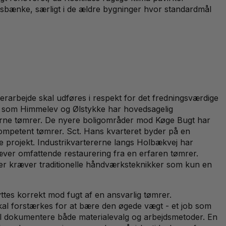
esbænke, særligt i de ældre bygninger hvor standardmål
rarbejde skal udføres i respekt for det fredningsværdige
rne som Himmelev og Ølstykke har hovedsagelig
oderne tømrer. De nyere boligområder mod Køge Bugt har
kompetent tømrer. Sct. Hans kvarteret byder på en
e projekt. Industrikvartererne langs Holbækvej har
ver omfattende restaurering fra en erfaren tømrer.
oner kræver traditionelle håndværksteknikker som kun en
yttes korrekt mod fugt af en ansvarlig tømrer.
 skal forstærkes for at bære den øgede vægt - et job som
kal dokumentere både materialevalg og arbejdsmetoder. En