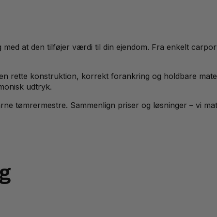
med at den tilføjer værdi til din ejendom. Fra enkelt carport
n rette konstruktion, korrekt forankring og holdbare materi
rmonisk udtryk.
farne tømrermestre. Sammenlign priser og løsninger – vi m
ng