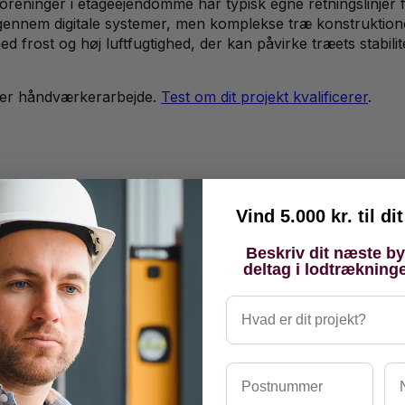
oreninger i etageejendomme har typisk egne retningslinjer 
gennem digitale systemer, men komplekse træ konstruktion
d frost og høj luftfugtighed, der kan påvirke træets stabil
er håndværkerarbejde.
Test om dit projekt kvalificerer
.
Vind 5.000 kr. til d
Beskriv dit næste b
deltag i lodtrækning
Hvad er dit projekt?
Postnummer
Na