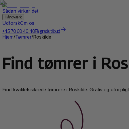
Sådan virker det
Håndværk
Udforsk
Om os
+45 70 60 40 40
Få gratis tilbud
Hjem
/
Tømrer
/
Roskilde
Find tømrer i Ros
Find kvalitetssikrede
tømrer
e i
Roskilde
. Gratis og uforplig