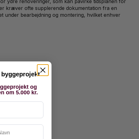
for ydre renoveringer, som kan påvirke tidsplanen for
er kræver ofte supplerende dokumentation fra en
itet under bearbejdning og montering, hvilket enhver
it byggeprojekt
yggeprojekt og
en om 5.000 kr.
vn