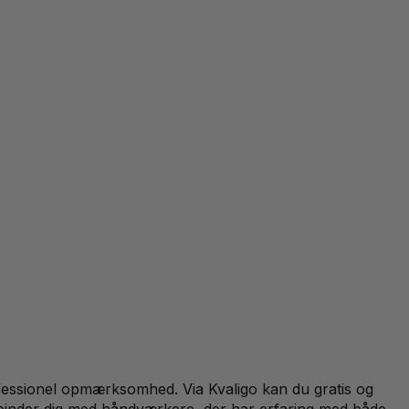
fessionel opmærksomhed. Via Kvaligo kan du gratis og
forbinder dig med håndværkere, der har erfaring med både