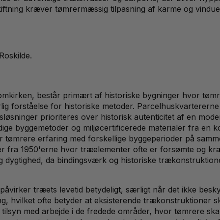
kiftning kræver tømrermæssig tilpasning af karme og vindu
Roskilde
.
mkirken, består primært af historiske bygninger hvor tømre
ærlig forståelse for historiske metoder. Parcelhuskvartere
sløsninger prioriteres over historisk autenticitet af en m
ige byggemetoder og miljøcertificerede materialer fra en 
ver tømrere erfaring med forskellige byggeperioder på samm
r fra 1950'erne hvor træelementer ofte er forsømte og kræ
lig dygtighed, da bindingsværk og historiske trækonstrukti
virker træets levetid betydeligt, særligt når det ikke besk
ing, hvilket ofte betyder at eksisterende trækonstruktioner
r tilsyn med arbejde i de fredede områder, hvor tømrere s