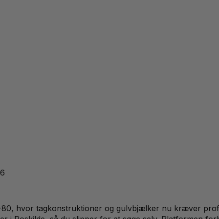
26
-80, hvor tagkonstruktioner og gulvbjælker nu kræver pro
aer i Roskilde, så du slipper for at søge selv. Platformen 