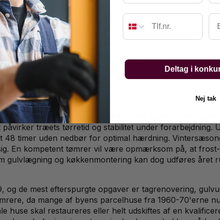
Em
Deltag i konku
rspektiv
Nej tak
skilde, hvor det optimale arbejdsvindue ligger mellem april
t påvirker træets tørretid og stabilitet under forarbejdnin
t 48 timer uden nedbør for optimal hærdning. Vintersæson
 sig. En kompetent tømrer vil være opmærksom på, at frost-
m gulvlægning og køkkenmontering kan dog udføres året run
19, og de mest efterspurgte opgaver er tagrenovering, gulv
tømrere, da mange af byens parcelhuse fra 1960-70'erne n
le huse skal restaureres eller helt udskiftes af en kvalifi