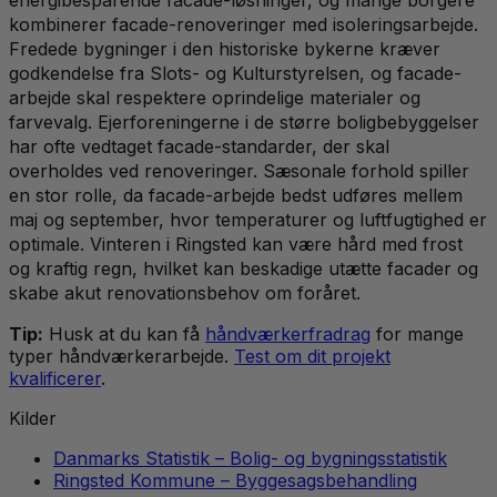
kombinerer facade-renoveringer med isoleringsarbejde.
Fredede bygninger i den historiske bykerne kræver
godkendelse fra Slots- og Kulturstyrelsen, og facade-
arbejde skal respektere oprindelige materialer og
farvevalg. Ejerforeningerne i de større boligbebyggelser
har ofte vedtaget facade-standarder, der skal
overholdes ved renoveringer. Sæsonale forhold spiller
en stor rolle, da facade-arbejde bedst udføres mellem
maj og september, hvor temperaturer og luftfugtighed er
optimale. Vinteren i Ringsted kan være hård med frost
og kraftig regn, hvilket kan beskadige utætte facader og
skabe akut renovationsbehov om foråret.
Tip:
Husk at du kan få
håndværkerfradrag
for mange
typer håndværkerarbejde.
Test om dit projekt
kvalificerer
.
Kilder
Danmarks Statistik – Bolig- og bygningsstatistik
Ringsted Kommune – Byggesagsbehandling