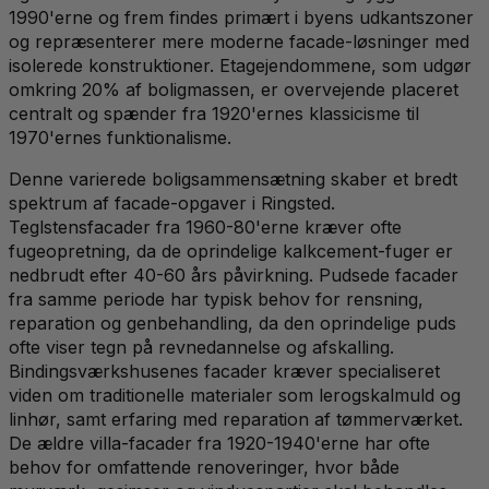
1990'erne og frem findes primært i byens udkantszoner
og repræsenterer mere moderne facade-løsninger med
isolerede konstruktioner. Etagejendommene, som udgør
omkring 20% af boligmassen, er overvejende placeret
centralt og spænder fra 1920'ernes klassicisme til
1970'ernes funktionalisme.
Denne varierede boligsammensætning skaber et bredt
spektrum af facade-opgaver i Ringsted.
Teglstensfacader fra 1960-80'erne kræver ofte
fugeopretning, da de oprindelige kalkcement-fuger er
nedbrudt efter 40-60 års påvirkning. Pudsede facader
fra samme periode har typisk behov for rensning,
reparation og genbehandling, da den oprindelige puds
ofte viser tegn på revnedannelse og afskalling.
Bindingsværkshusenes facader kræver specialiseret
viden om traditionelle materialer som lerogskalmuld og
linhør, samt erfaring med reparation af tømmerværket.
De ældre villa-facader fra 1920-1940'erne har ofte
behov for omfattende renoveringer, hvor både