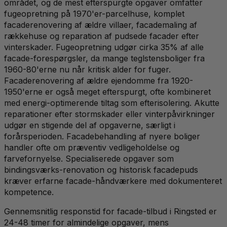
området, og de mest efterspurgte opgaver omfatter
fugeopretning på 1970'er-parcelhuse, komplet
facaderenovering af ældre villaer, facademaling af
rækkehuse og reparation af pudsede facader efter
vinterskader. Fugeopretning udgør cirka 35% af alle
facade-forespørgsler, da mange teglstensboliger fra
1960-80'erne nu når kritisk alder for fuger.
Facaderenovering af ældre ejendomme fra 1920-
1950'erne er også meget efterspurgt, ofte kombineret
med energi-optimerende tiltag som efterisolering. Akutte
reparationer efter stormskader eller vinterpåvirkninger
udgør en stigende del af opgaverne, særligt i
forårsperioden. Facadebehandling af nyere boliger
handler ofte om præventiv vedligeholdelse og
farvefornyelse. Specialiserede opgaver som
bindingsværks-renovation og historisk facadepuds
kræver erfarne facade-håndværkere med dokumenteret
kompetence.
Gennemsnitlig responstid for facade-tilbud i Ringsted er
24-48 timer for almindelige opgaver, mens