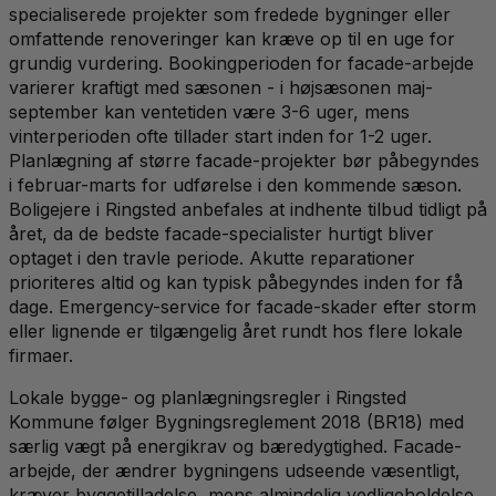
specialiserede projekter som fredede bygninger eller
omfattende renoveringer kan kræve op til en uge for
grundig vurdering. Bookingperioden for facade-arbejde
varierer kraftigt med sæsonen - i højsæsonen maj-
september kan ventetiden være 3-6 uger, mens
vinterperioden ofte tillader start inden for 1-2 uger.
Planlægning af større facade-projekter bør påbegyndes
i februar-marts for udførelse i den kommende sæson.
Boligejere i Ringsted anbefales at indhente tilbud tidligt på
året, da de bedste facade-specialister hurtigt bliver
optaget i den travle periode. Akutte reparationer
prioriteres altid og kan typisk påbegyndes inden for få
dage. Emergency-service for facade-skader efter storm
eller lignende er tilgængelig året rundt hos flere lokale
firmaer.
Lokale bygge- og planlægningsregler i Ringsted
Kommune følger Bygningsreglement 2018 (BR18) med
særlig vægt på energikrav og bæredygtighed. Facade-
arbejde, der ændrer bygningens udseende væsentligt,
kræver byggetilladelse, mens almindelig vedligeholdelse