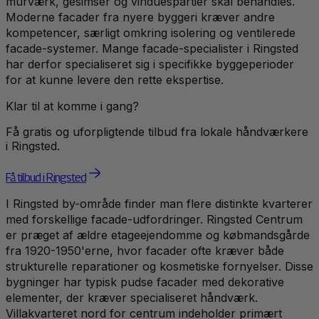
murværk, gesimser og vinduespartier skal behandles.
Moderne facader fra nyere byggeri kræver andre
kompetencer, særligt omkring isolering og ventilerede
facade-systemer. Mange facade-specialister i Ringsted
har derfor specialiseret sig i specifikke byggeperioder
for at kunne levere den rette ekspertise.
Klar til at komme i gang?
Få gratis og uforpligtende tilbud fra lokale håndværkere
i
Ringsted
.
Få tilbud i Ringsted
I Ringsted by-område finder man flere distinkte kvarterer
med forskellige facade-udfordringer. Ringsted Centrum
er præget af ældre etageejendomme og købmandsgårde
fra 1920-1950'erne, hvor facader ofte kræver både
strukturelle reparationer og kosmetiske fornyelser. Disse
bygninger har typisk pudse facader med dekorative
elementer, der kræver specialiseret håndværk.
Villakvarteret nord for centrum indeholder primært