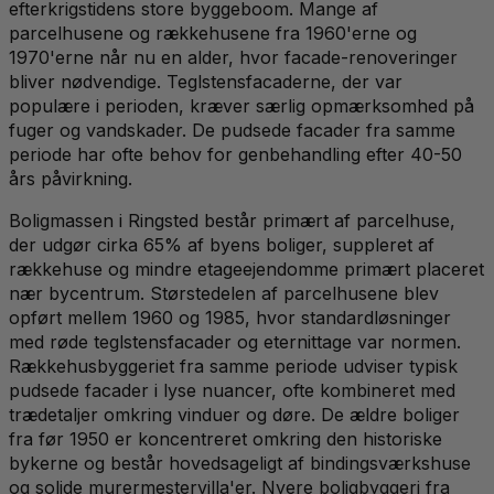
efterkrigstidens store byggeboom. Mange af
parcelhusene og rækkehusene fra 1960'erne og
1970'erne når nu en alder, hvor facade-renoveringer
bliver nødvendige. Teglstensfacaderne, der var
populære i perioden, kræver særlig opmærksomhed på
fuger og vandskader. De pudsede facader fra samme
periode har ofte behov for genbehandling efter 40-50
års påvirkning.
Boligmassen i Ringsted består primært af parcelhuse,
der udgør cirka 65% af byens boliger, suppleret af
rækkehuse og mindre etageejendomme primært placeret
nær bycentrum. Størstedelen af parcelhusene blev
opført mellem 1960 og 1985, hvor standardløsninger
med røde teglstensfacader og eternittage var normen.
Rækkehusbyggeriet fra samme periode udviser typisk
pudsede facader i lyse nuancer, ofte kombineret med
trædetaljer omkring vinduer og døre. De ældre boliger
fra før 1950 er koncentreret omkring den historiske
bykerne og består hovedsageligt af bindingsværkshuse
og solide murermestervilla'er. Nyere boligbyggeri fra