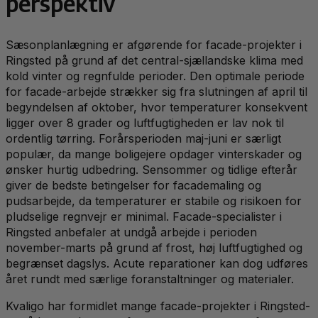
perspektiv
Sæsonplanlægning er afgørende for facade-projekter i
Ringsted på grund af det central-sjællandske klima med
kold vinter og regnfulde perioder. Den optimale periode
for facade-arbejde strækker sig fra slutningen af april til
begyndelsen af oktober, hvor temperaturer konsekvent
ligger over 8 grader og luftfugtigheden er lav nok til
ordentlig tørring. Forårsperioden maj-juni er særligt
populær, da mange boligejere opdager vinterskader og
ønsker hurtig udbedring. Sensommer og tidlige efterår
giver de bedste betingelser for facademaling og
pudsarbejde, da temperaturer er stabile og risikoen for
pludselige regnvejr er minimal. Facade-specialister i
Ringsted anbefaler at undgå arbejde i perioden
november-marts på grund af frost, høj luftfugtighed og
begrænset dagslys. Acute reparationer kan dog udføres
året rundt med særlige foranstaltninger og materialer.
Kvaligo har formidlet mange facade-projekter i Ringsted-