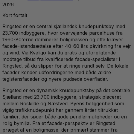
2026
Kort fortalt
Ringsted er en central sjællandsk knudepunktsby med
23.700 indbyggere, hvor overvejende parcelhuse fra
1960-80'erne dominerer boligmassen og ofte kræver
facade-istandsættelse efter 40-60 års påvirkning fra vejr
og vind. Via Kvaligo kan du gratis og uforpligtende
modtage tilbud fra kvalificerede facade-specialister i
Ringsted, så du slipper for at ringe rundt selv. De lokale
facader kender udfordringerne med både ældre
teglstensfacader og nyere pudsede overflader.
Ringsted er en dynamisk knudepunktsby på det centrale
Sjælland med 23.700 indbyggere, strategisk placeret
mellem Roskilde og Næstved. Byens beliggenhed som
vigtig trafikknudepunkt har gennem årtier tiltrukket
familier, der søger både gode pendlermuligheder og en
rolig bymiljø. Fra et facade-perspektiv er Ringsted
præget af en boligmasse, der primært stammer fra