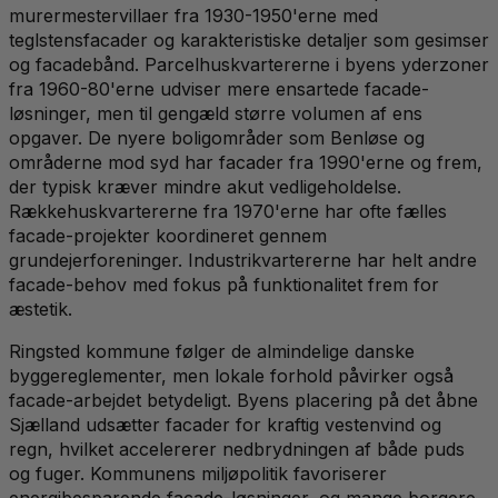
murermestervillaer fra 1930-1950'erne med
teglstensfacader og karakteristiske detaljer som gesimser
og facadebånd. Parcelhuskvartererne i byens yderzoner
fra 1960-80'erne udviser mere ensartede facade-
løsninger, men til gengæld større volumen af ens
opgaver. De nyere boligområder som Benløse og
områderne mod syd har facader fra 1990'erne og frem,
der typisk kræver mindre akut vedligeholdelse.
Rækkehuskvartererne fra 1970'erne har ofte fælles
facade-projekter koordineret gennem
grundejerforeninger. Industrikvartererne har helt andre
facade-behov med fokus på funktionalitet frem for
æstetik.
Ringsted kommune følger de almindelige danske
byggereglementer, men lokale forhold påvirker også
facade-arbejdet betydeligt. Byens placering på det åbne
Sjælland udsætter facader for kraftig vestenvind og
regn, hvilket accelererer nedbrydningen af både puds
og fuger. Kommunens miljøpolitik favoriserer
energibesparende facade-løsninger, og mange borgere