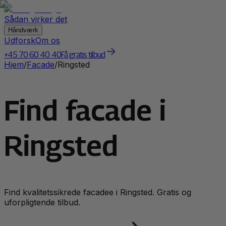
Sådan virker det
Håndværk
Udforsk
Om os
+45 70 60 40 40
Få gratis tilbud
Hjem
/
Facade
/
Ringsted
Find facade i
Ringsted
Find kvalitetssikrede
facade
e i
Ringsted
. Gratis og
uforpligtende tilbud.