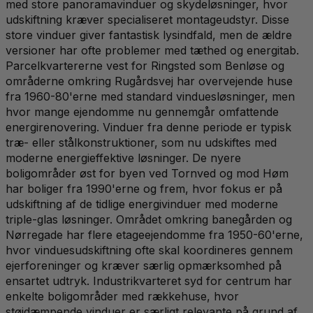
med store panoramavinduer og skydeløsninger, hvor
udskiftning kræver specialiseret montageudstyr. Disse
store vinduer giver fantastisk lysindfald, men de ældre
versioner har ofte problemer med tæthed og energitab.
Parcelkvartererne vest for Ringsted som Benløse og
områderne omkring Rugårdsvej har overvejende huse
fra 1960-80'erne med standard vinduesløsninger, men
hvor mange ejendomme nu gennemgår omfattende
energirenovering. Vinduer fra denne periode er typisk
træ- eller stålkonstruktioner, som nu udskiftes med
moderne energieffektive løsninger. De nyere
boligområder øst for byen ved Tornved og mod Høm
har boliger fra 1990'erne og frem, hvor fokus er på
udskiftning af de tidlige energivinduer med moderne
triple-glas løsninger. Området omkring banegården og
Nørregade har flere etageejendomme fra 1950-60'erne,
hvor vinduesudskiftning ofte skal koordineres gennem
ejerforeninger og kræver særlig opmærksomhed på
ensartet udtryk. Industrikvarteret syd for centrum har
enkelte boligområder med rækkehuse, hvor
støjdæmpende vinduer er særligt relevante på grund af