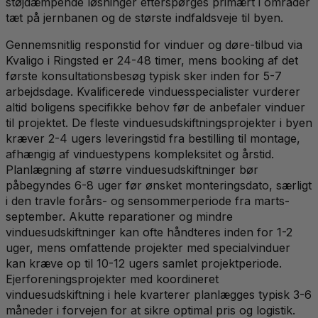
støjdæmpende løsninger efterspørges primært i områder
tæt på jernbanen og de største indfaldsveje til byen.
Gennemsnitlig responstid for vinduer og døre-tilbud via
Kvaligo i Ringsted er 24-48 timer, mens booking af det
første konsultationsbesøg typisk sker inden for 5-7
arbejdsdage. Kvalificerede vinduesspecialister vurderer
altid boligens specifikke behov før de anbefaler vinduer
til projektet. De fleste vinduesudskiftningsprojekter i byen
kræver 2-4 ugers leveringstid fra bestilling til montage,
afhængig af vinduestypens kompleksitet og årstid.
Planlægning af større vinduesudskiftninger bør
påbegyndes 6-8 uger før ønsket monteringsdato, særligt
i den travle forårs- og sensommerperiode fra marts-
september. Akutte reparationer og mindre
vinduesudskiftninger kan ofte håndteres inden for 1-2
uger, mens omfattende projekter med specialvinduer
kan kræve op til 10-12 ugers samlet projektperiode.
Ejerforeningsprojekter med koordineret
vinduesudskiftning i hele kvarterer planlægges typisk 3-6
måneder i forvejen for at sikre optimal pris og logistik.