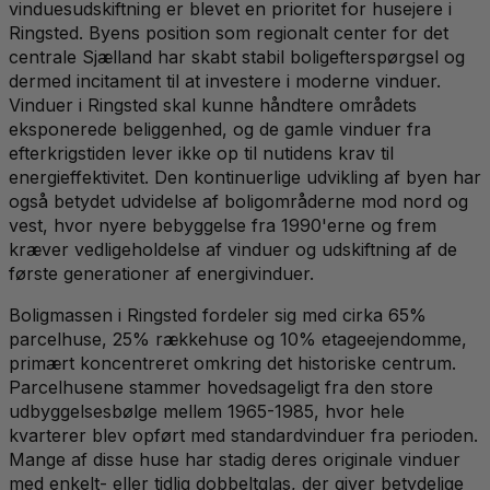
vinduesudskiftning er blevet en prioritet for husejere i
Ringsted. Byens position som regionalt center for det
centrale Sjælland har skabt stabil boligefterspørgsel og
dermed incitament til at investere i moderne vinduer.
Vinduer i Ringsted skal kunne håndtere områdets
eksponerede beliggenhed, og de gamle vinduer fra
efterkrigstiden lever ikke op til nutidens krav til
energieffektivitet. Den kontinuerlige udvikling af byen har
også betydet udvidelse af boligområderne mod nord og
vest, hvor nyere bebyggelse fra 1990'erne og frem
kræver vedligeholdelse af vinduer og udskiftning af de
første generationer af energivinduer.
Boligmassen i Ringsted fordeler sig med cirka 65%
parcelhuse, 25% rækkehuse og 10% etageejendomme,
primært koncentreret omkring det historiske centrum.
Parcelhusene stammer hovedsageligt fra den store
udbyggelsesbølge mellem 1965-1985, hvor hele
kvarterer blev opført med standardvinduer fra perioden.
Mange af disse huse har stadig deres originale vinduer
med enkelt- eller tidlig dobbeltglas, der giver betydelige