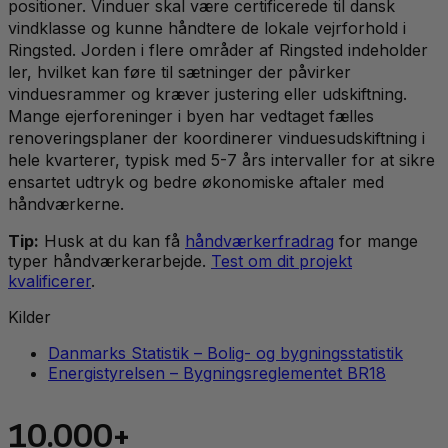
positioner. Vinduer skal være certificerede til dansk
vindklasse og kunne håndtere de lokale vejrforhold i
Ringsted. Jorden i flere områder af Ringsted indeholder
ler, hvilket kan føre til sætninger der påvirker
vinduesrammer og kræver justering eller udskiftning.
Mange ejerforeninger i byen har vedtaget fælles
renoveringsplaner der koordinerer vinduesudskiftning i
hele kvarterer, typisk med 5-7 års intervaller for at sikre
ensartet udtryk og bedre økonomiske aftaler med
håndværkerne.
Tip:
Husk at du kan få
håndværkerfradrag
for mange
typer håndværkerarbejde.
Test om dit projekt
kvalificerer
.
Kilder
Danmarks Statistik – Bolig- og bygningsstatistik
Energistyrelsen – Bygningsreglementet BR18
10.000+