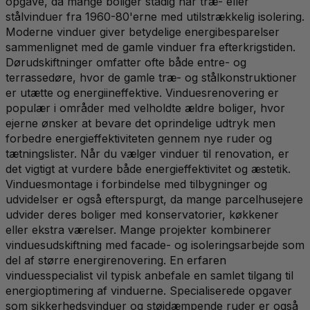
opgave, da mange boliger stadig har træ- eller
stålvinduer fra 1960-80'erne med utilstrækkelig isolering.
Moderne vinduer giver betydelige energibesparelser
sammenlignet med de gamle vinduer fra efterkrigstiden.
Dørudskiftninger omfatter ofte både entre- og
terrassedøre, hvor de gamle træ- og stålkonstruktioner
er utætte og energiineffektive. Vinduesrenovering er
populær i områder med velholdte ældre boliger, hvor
ejerne ønsker at bevare det oprindelige udtryk men
forbedre energieffektiviteten gennem nye ruder og
tætningslister. Når du vælger vinduer til renovation, er
det vigtigt at vurdere både energieffektivitet og æstetik.
Vinduesmontage i forbindelse med tilbygninger og
udvidelser er også efterspurgt, da mange parcelhusejere
udvider deres boliger med konservatorier, køkkener
eller ekstra værelser. Mange projekter kombinerer
vinduesudskiftning med facade- og isoleringsarbejde som
del af større energirenovering. En erfaren
vinduesspecialist vil typisk anbefale en samlet tilgang til
energioptimering af vinduerne. Specialiserede opgaver
som sikkerhedsvinduer og støjdæmpende ruder er også