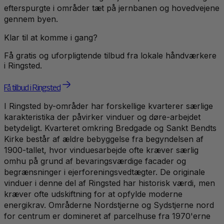
efterspurgte i områder tæt på jernbanen og hovedvejene
gennem byen.
Klar til at komme i gang?
Få gratis og uforpligtende tilbud fra lokale håndværkere
i
Ringsted
.
Få tilbud i Ringsted
I Ringsted by-områder har forskellige kvarterer særlige
karakteristika der påvirker vinduer og døre-arbejdet
betydeligt. Kvarteret omkring Bredgade og Sankt Bendts
Kirke består af ældre bebyggelse fra begyndelsen af
1900-tallet, hvor vinduesarbejde ofte kræver særlig
omhu på grund af bevaringsværdige facader og
begrænsninger i ejerforeningsvedtægter. De originale
vinduer i denne del af Ringsted har historisk værdi, men
kræver ofte udskiftning for at opfylde moderne
energikrav. Områderne Nordstjerne og Sydstjerne nord
for centrum er domineret af parcelhuse fra 1970'erne