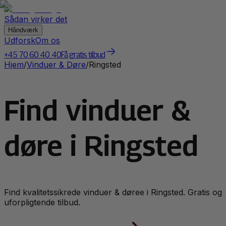
Sådan virker det
Håndværk
Udforsk
Om os
+45 70 60 40 40
Få gratis tilbud
Hjem
/
Vinduer & Døre
/
Ringsted
Find vinduer &
døre i Ringsted
Find kvalitetssikrede
vinduer & døre
e i
Ringsted
. Gratis og
uforpligtende tilbud.