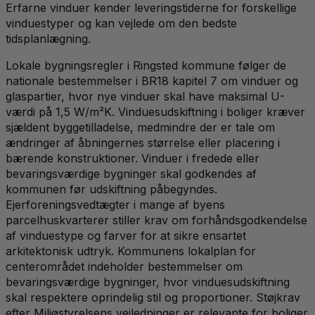
Erfarne vinduer kender leveringstiderne for forskellige
vinduestyper og kan vejlede om den bedste
tidsplanlægning.
Lokale bygningsregler i Ringsted kommune følger de
nationale bestemmelser i BR18 kapitel 7 om vinduer og
glaspartier, hvor nye vinduer skal have maksimal U-
værdi på 1,5 W/m²K. Vinduesudskiftning i boliger kræver
sjældent byggetilladelse, medmindre der er tale om
ændringer af åbningernes størrelse eller placering i
bærende konstruktioner. Vinduer i fredede eller
bevaringsværdige bygninger skal godkendes af
kommunen før udskiftning påbegyndes.
Ejerforeningsvedtægter i mange af byens
parcelhuskvarterer stiller krav om forhåndsgodkendelse
af vinduestype og farver for at sikre ensartet
arkitektonisk udtryk. Kommunens lokalplan for
centerområdet indeholder bestemmelser om
bevaringsværdige bygninger, hvor vinduesudskiftning
skal respektere oprindelig stil og proportioner. Støjkrav
efter Miljøstyrelsens vejledninger er relevante for boliger