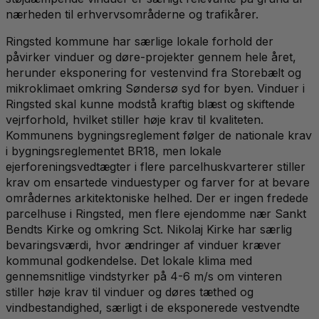
nærheden til erhvervsområderne og trafikårer.
Ringsted kommune har særlige lokale forhold der
påvirker vinduer og døre-projekter gennem hele året,
herunder eksponering for vestenvind fra Storebælt og
mikroklimaet omkring Søndersø syd for byen. Vinduer i
Ringsted skal kunne modstå kraftig blæst og skiftende
vejrforhold, hvilket stiller høje krav til kvaliteten.
Kommunens bygningsreglement følger de nationale krav
i bygningsreglementet BR18, men lokale
ejerforeningsvedtægter i flere parcelhuskvarterer stiller
krav om ensartede vinduestyper og farver for at bevare
områdernes arkitektoniske helhed. Der er ingen fredede
parcelhuse i Ringsted, men flere ejendomme nær Sankt
Bendts Kirke og omkring Sct. Nikolaj Kirke har særlig
bevaringsværdi, hvor ændringer af vinduer kræver
kommunal godkendelse. Det lokale klima med
gennemsnitlige vindstyrker på 4-6 m/s om vinteren
stiller høje krav til vinduer og døres tæthed og
vindbestandighed, særligt i de eksponerede vestvendte