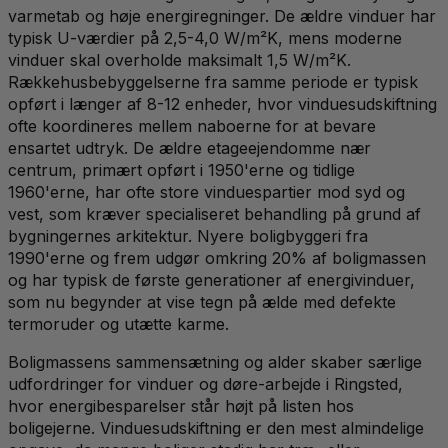
varmetab og høje energiregninger. De ældre vinduer har
typisk U-værdier på 2,5-4,0 W/m²K, mens moderne
vinduer skal overholde maksimalt 1,5 W/m²K.
Rækkehusbebyggelserne fra samme periode er typisk
opført i længer af 8-12 enheder, hvor vinduesudskiftning
ofte koordineres mellem naboerne for at bevare
ensartet udtryk. De ældre etageejendomme nær
centrum, primært opført i 1950'erne og tidlige
1960'erne, har ofte store vinduespartier mod syd og
vest, som kræver specialiseret behandling på grund af
bygningernes arkitektur. Nyere boligbyggeri fra
1990'erne og frem udgør omkring 20% af boligmassen
og har typisk de første generationer af energivinduer,
som nu begynder at vise tegn på ælde med defekte
termoruder og utætte karme.
Boligmassens sammensætning og alder skaber særlige
udfordringer for vinduer og døre-arbejde i Ringsted,
hvor energibesparelser står højt på listen hos
boligejerne. Vinduesudskiftning er den mest almindelige