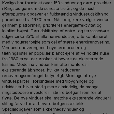
Kvaligo har formidlet over 150 vinduer og døre-projekter
i Ringsted gennem de seneste tre år, og de mest
efterspurgte opgaver er fuldstændig vinduesudskiftning i
parcelhuse fra 1970'erne. Når boligejere vælger vinduer
gennem platformen, prioriteres energieffektivitet og
kvalitet højest. Dørudskiftning af entre- og terrassedøre
udgør cirka 35% af alle henvendelser, ofte kombineret
med vinduesarbejde som del af større energirenovering.
Vinduesrenovering med nye termoruder og
tætningslister er populær blandt ejere af velholdte huse
fra 1980'erne, der ønsker at bevare de eksisterende
karme. Moderne vinduer kan ofte monteres i
eksisterende åbninger, hvilket reducerer
renoveringsomfanget betydeligt. Montage af nye
vinduespartier i forbindelse med tilbygninger og
udvidelser bliver stadig mere almindelig, da mange
ringstedboere investerer i større boliger frem for at
flytte. De nye vinduer skal matche eksisterende vinduer i
stil og farve for at bevare boligens æstetik.
Specialopgaver som sikkerhedsvinduer og