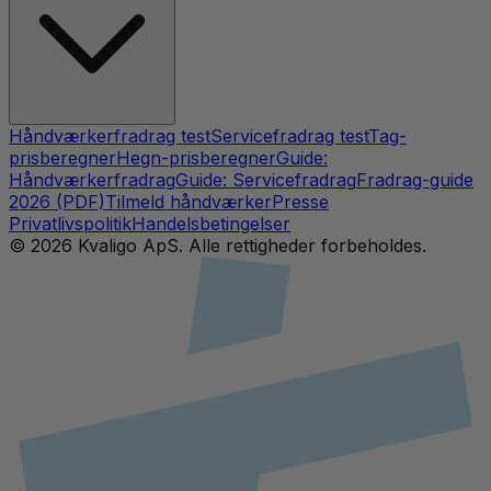
Håndværkerfradrag test
Servicefradrag test
Tag-
prisberegner
Hegn-prisberegner
Guide:
Håndværkerfradrag
Guide: Servicefradrag
Fradrag-guide
2026 (PDF)
Tilmeld håndværker
Presse
Privatlivspolitik
Handelsbetingelser
©
2026
Kvaligo ApS. Alle rettigheder forbeholdes.