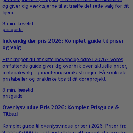
og giver dig værktøjerne til at træffe det rette valg for dit
hjem.
8
min. læsetid
prisguide
Indvendig dør pris 2026: Komplet guide til priser
og valg
Planlægger du at skifte indvendige døre i 2026? Vores
omfattende guide giver dig overblik over aktuelle priser,
materialevalg og monteringsomkostninger. Få konkrete
pristabeller og praktiske tips til dit døreprojekt.
8
min. læsetid
prisguide
Ovenlysvindue Pris 2026: Komplet Prisguide &
Tilbud
Komplet guide til ovenlysvindue priser i 2026. Priser fra
8.000-35.000 kr. inkl. installation afhængigt af størrelse,