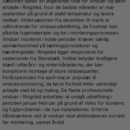
Sæsonen spiller en afgørende rolle for vinduer og døre-
arbejde i Ringsted, hvor de bedste måneder er maj-
september på grund af stabil temperatur og lavere
nedbør. Vintersæsonen fra december til marts er
udfordrende for vinduesudskiftning, da frostvejr kan
påvirke fugematerialer og lim i monteringsprocessen.
Vinduer monteret i kolde perioder kræver særlig
opmærksomhed på tætningsprocedurer og
hærdningstider. Ringsted ligger eksponeret for
vestenvinde fra Storebælt, hvilket betyder kraftigere
blæst i efterårs- og vintermånederne, der kan
komplicere montage af store vinduespartier.
Forårsperioden fra april-maj er populær til
vinduesrenovering, da tørre forhold letter udvendigt
arbejde med kit og maling. De fleste professionelle
vinduer i Ringsted anbefaler at undgå udskiftning i
perioden januar-februar på grund af risiko for kondens
og fugtproblemer i de nye installationer. Erfarne
håndværkere ved at vinduer skal akklimatiseres korrekt
før montering, uanset årstid.