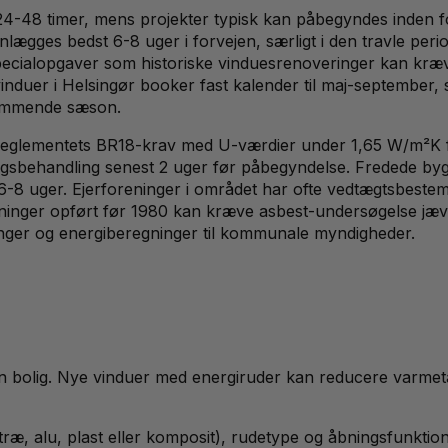
r 24-48 timer, mens projekter typisk kan påbegyndes inden
lægges bedst 6-8 uger i forvejen, særligt i den travle perio
pecialopgaver som historiske vinduesrenoveringer kan kræve
nduer i Helsingør booker fast kalender til maj-september, 
l kommende sæson.
sreglementets BR18-krav med U-værdier under 1,65 W/m²K f
agsbehandling senest 2 uger før påbegyndelse. Fredede by
 6-8 uger. Ejerforeninger i området har ofte vedtægtsbest
gninger opført før 1980 kan kræve asbest-undersøgelse jæv
nger og energiberegninger til kommunale myndigheder.
i din bolig. Nye vinduer med energiruder kan reducere varm
(træ, alu, plast eller komposit), rudetype og åbningsfunkti