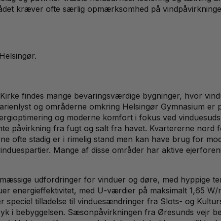
ådet kræver ofte særlig opmærksomhed på vindpåvirkningen
Helsingør
.
i Kirke findes mange bevaringsværdige bygninger, hvor vi
Marienlyst og områderne omkring Helsingør Gymnasium er p
 energioptimering og moderne komfort i fokus ved vinduesu
te påvirkning fra fugt og salt fra havet. Kvartererne nor
ne ofte stadig er i rimelig stand men kan have brug for mo
nduespartier. Mange af disse områder har aktive ejerforeni
æssige udfordringer for vinduer og døre, med hyppige tempe
nduer energieffektivitet, med U-værdier på maksimalt 1,65 
speciel tilladelse til vinduesændringer fra Slots- og Kultu
dtryk i bebyggelsen. Sæsonpåvirkningen fra Øresunds vejr be