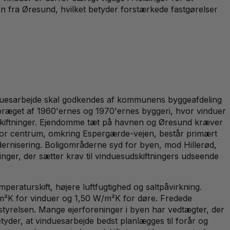
 fra Øresund, hvilket betyder forstærkede fastgørelser
nduesarbejde skal godkendes af kommunens byggeafdeling
ræget af 1960'ernes og 1970'ernes byggeri, hvor vinduer
dskiftninger. Ejendomme tæt på havnen og Øresund kræver
d for centrum, omkring Espergærde-vejen, består primært
dernisering. Boligområderne syd for byen, mod Hillerød,
nger, der sætter krav til vinduesudskiftningers udseende
raturskift, højere luftfugtighed og saltpåvirkning.
W/m²K for vinduer og 1,50 W/m²K for døre. Fredede
rstyrelsen. Mange ejerforeninger i byen har vedtægter, der
tyder, at vinduesarbejde bedst planlægges til forår og