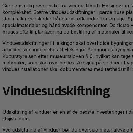
Gennemsnitlig responstid for vinduestilbud i Helsingør e
kompleksitet. Større vinduesudskiftninger i parcelhuse plan
storm eller vejrskader håndteres ofte inden for en uge. S
specialmaterialer og håndlavede komponenter. De fleste vi
bruges ofte til planlægning og bestilling af materialer ti
Vinduesudskiftninger i Helsingør skal overholde bygning
arbejder skal indberettes til Helsingør Kommunes bygges
Kulturstyrelsen efter museumsloven § 6, hvilket kan tage
materialer, som skal overholdes. Arbejde på vinduer i by
vinduesinstallationer skal dokumenteres med tæthedsmåli
Vinduesudskiftning
Udskiftning af vinduer er en af de bedste investeringer 
støjisolering.
Ved udskiftning af vinduer bør du overveje materialevalg 