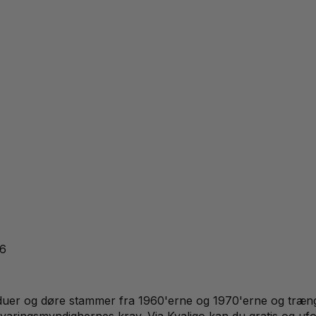
26
er og døre stammer fra 1960'erne og 1970'erne og trænger t
evaringsmyndighernes krav. Via Kvaligo kan du gratis og ufo