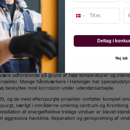
Em
Deltag i konku
okalt perspektiv
Nej tak
singør på grund af byens eksponerede beliggenhed ved Øre
abilt mellem 15-20 grader og luftfugtigheden er lavest. Vin
ære udfordrende på grund af høje temperaturer og intens 
l projekter. Mange håndværkere i Helsingør har specialudstyr 
ktøj beskyttes mod korrosion under udendørsarbejde.
19, og de mest efterspurgte projekter omfatter komplet vin
spurgt, særligt i områderne omkring centrum og Kronborg. U
allation af energieffektive trelags-vinduer er blevet stand
t aggressive havklima. Reparation og genopretning af vind