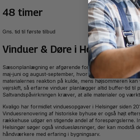
48 timer
Gns. tid til første tilbud
Vinduer & Døre
i
Helsingør
— l
Sæsonplanlægning er afgørende for vinduesarbejde i Hel
maj-juni og august-september, hvor temperaturer ligger st
materialernes reaktion på kulde, mens højsommeren kan v
vejrskift, så erfarne vinduer planlægger altid buffer-tid ti
Saltvandspåvirkningen kræver, at alle materialer og vær
Kvaligo har formidlet vinduesopgaver i Helsingør siden 20
Vinduesrenovering af historiske byhuse er også højt efter
rækkehuse udgør en stigende andel af forespørgslerne. Inst
Helsingør søger også vinduesløsninger, der kan modstå de
håndværkere med erfaring i bygningsarv.