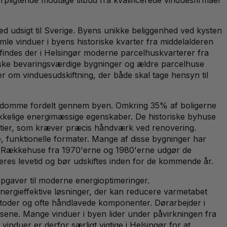
d udsigt til Sverige. Byens unikke beliggenhed ved kysten
mle vinduer i byens historiske kvarter fra middelalderen
 findes der i Helsingør moderne parcelhuskvarterer fra
oriske bevaringsværdige bygninger og ældre parcelhuse
r om vinduesudskiftning, der både skal tage hensyn til
jendomme fordelt gennem byen. Omkring 35% af boligerne
rækkelige energimæssige egenskaber. De historiske byhuse
artier, som kræver præcis håndværk ved renovering.
, funktionelle formater. Mange af disse bygninger har
. Rækkehuse fra 1970'erne og 1980'erne udgør de
eres levetid og bør udskiftes inden for de kommende år.
pgaver til moderne energioptimeringer.
nergieffektive løsninger, der kan reducere varmetabet
etoder og ofte håndlavede komponenter. Dørarbejder i
usene. Mange vinduer i byen lider under påvirkningen fra
induer er derfor særligt vigtige i Helsingør for at