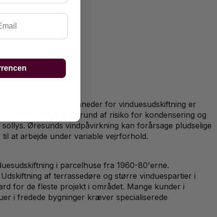
ail
rrencen
sund. De optimale måneder for vinduesudskiftning er
terarbejde undgås på grund af risiko for kondensering og
sollys. Øresunds vindpåvirkning kan forårsage pludselige
til at arbejde under variable vejrforhold.
duesudskiftning i parcelhuse fra 1960-80'erne.
dskiftning af terrassedøre og større vinduespartier i
ard for de fleste projekt i området. Mange kunder i
uer i fredede bygninger kræver specialiserede