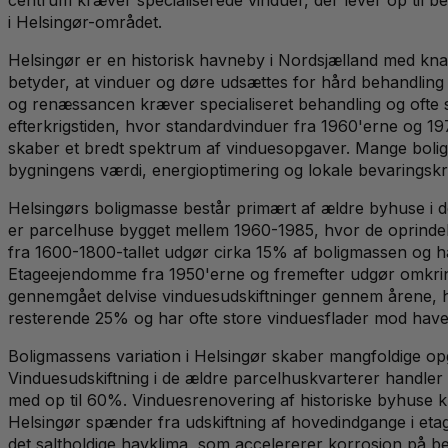
i Helsingør-området.
Helsingør er en historisk havneby i Nordsjælland med kna
betyder, at vinduer og døre udsættes for hård behandling f
og renæssancen kræver specialiseret behandling og ofte sæ
efterkrigstiden, hvor standardvinduer fra 1960'erne og 1
skaber et bredt spektrum af vinduesopgaver. Mange bolige
bygningens værdi, energioptimering og lokale bevaringskr
Helsingørs boligmasse består primært af ældre byhuse i 
er parcelhuse bygget mellem 1960-1985, hvor de oprindelig
fra 1600-1800-tallet udgør cirka 15% af boligmassen og h
Etageejendomme fra 1950'erne og fremefter udgør omkring 
gennemgået delvise vinduesudskiftninger gennem årene, 
resterende 25% og har ofte store vinduesflader mod haver 
Boligmassens variation i Helsingør skaber mangfoldige op
Vinduesudskiftning i de ældre parcelhuskvarterer handler
med op til 60%. Vinduesrenovering af historiske byhuse k
Helsingør spænder fra udskiftning af hovedindgange i etag
det saltholdige havklima, som accelererer korrosion på bes