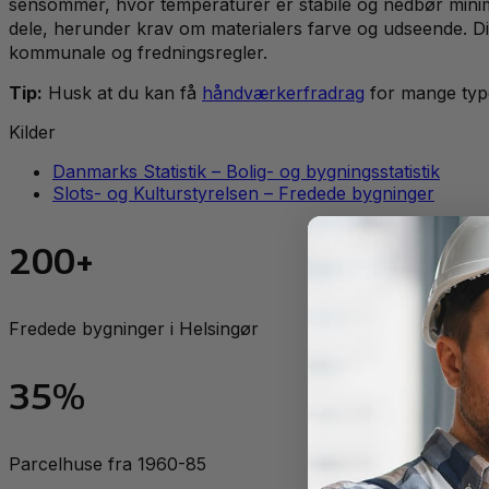
sensommer, hvor temperaturer er stabile og nedbør minim
dele, herunder krav om materialers farve og udseende. Di
kommunale og fredningsregler.
Tip:
Husk at du kan få
håndværkerfradrag
for mange typ
Kilder
Danmarks Statistik – Bolig- og bygningsstatistik
Slots- og Kulturstyrelsen – Fredede bygninger
200+
Fredede bygninger i Helsingør
35%
Parcelhuse fra 1960-85