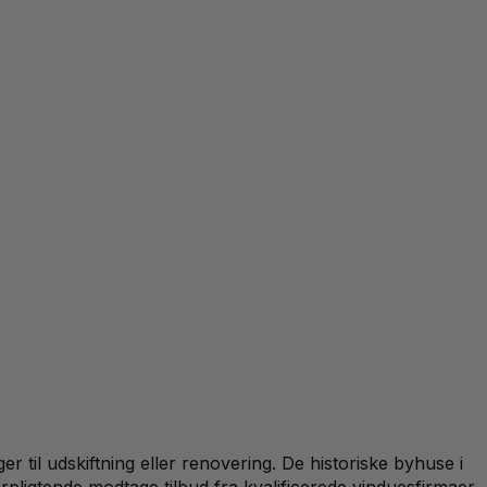
il udskiftning eller renovering. De historiske byhuse i
rpligtende modtage tilbud fra kvalificerede vinduesfirmaer