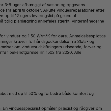
 for 3-6 uger afhængigt af sæson og opgavens
de fra april til oktober. Akutte vinduesreparationer efter
 op til 12 ugers leveringstid på grund af
så tidlig planlægning anbefales stærkt. Vintermånederne
or vinduer og 1,50 W/m²K for døre. Anmeldelsespligtige
gninger kræver forhåndsgodkendelse fra Slots- og
emmelser om vinduesudskiftningers udseende, farver og
nfør bekendtgørelse nr. 1502 fra 2020. Alle
etabet med op til 50% og forbedre både komfort og
on. En vinduesspecialist opmåler præcist og rådgiver om