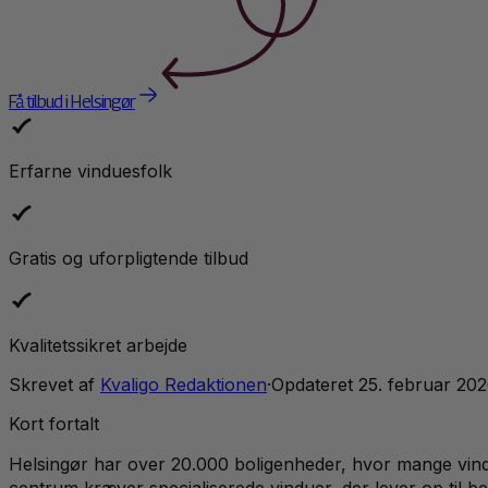
Få tilbud i Helsingør
Erfarne vinduesfolk
Gratis og uforpligtende tilbud
Kvalitetssikret arbejde
Skrevet af
Kvaligo Redaktionen
·
Opdateret
25. februar 20
Kort fortalt
Helsingør har over 20.000 boligenheder, hvor mange vindu
centrum kræver specialiserede vinduer, der lever op til b