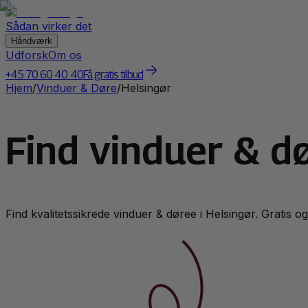
Sådan virker det
Håndværk
Udforsk
Om os
+45 70 60 40 40
Få gratis tilbud
Hjem
/
Vinduer & Døre
/
Helsingør
Find vinduer & dø
Find kvalitetssikrede
vinduer & døre
e i
Helsingør
. Gratis o