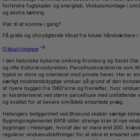
forhindre fugtskader og energitab. Vinduesmontage i omr
og ekstra tætning.
Klar til at komme i gang?
Få gratis og uforpligtende tilbud fra lokale håndværkere i
Få tilbud i Helsingør
I den historiske bykerne omkring Kronborg og Sankt Ola
og ofte Kulturarvsstyrelsen. Parcelhuskvartererne som 
typisk er store og orienteret mod private haver. Her er
særligt modstandsdygtige vinduer på grund af den konstan
af nyere byggeri fra 1980'erne og fremefter, hvor vinduer
er karakteriseret ved større parcelhuse med omfattende vi
og kvalitet for at bevare områdets ensartede præg.
Helsingørs beliggenhed ved Øresund skaber særlige klimam
Bygningsreglementet BR18 stiller strenge krav til nye vi
bygninger i Helsingør, hvoraf der er mere end 200, kræver 
regulerer vinduesudskiftninger for at sikre et ensartet u