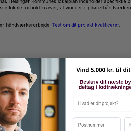
al. Helsingør Kommunes lokalplan indeholder specifikke b
sse lokale forhold kræver, at vinduer og døre-håndværkere 
er håndværkerarbejde.
Test om dit projekt kvalificerer
.
Vind 5.000 kr. til d
Beskriv dit næste b
deltag i lodtrækning
Hvad er dit projekt?
Postnummer
Na