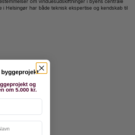
estemmelser om vinduesudskiftninger i byens centrale
i Helsingør har både teknisk ekspertise og kendskab til
it byggeprojekt
yggeprojekt og
en om 5.000 kr.
vn