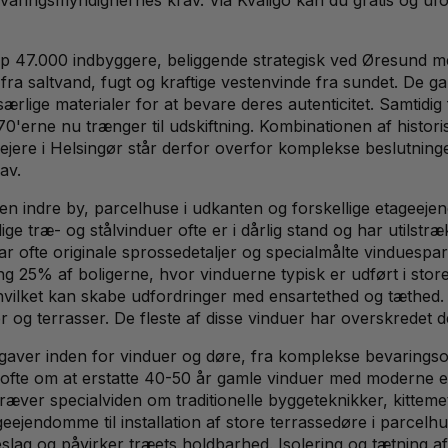
p 47.000 indbyggere, beliggende strategisk ved Øresund me
ra saltvand, fugt og kraftige vestenvinde fra sundet. De ga
rlige materialer for at bevare deres autenticitet. Samtidig
970'erne nu trænger til udskiftning. Kombinationen af hist
jere i Helsingør står derfor overfor komplekse beslutninge
av.
den indre by, parcelhuse i udkanten og forskellige etagee
e træ- og stålvinduer ofte er i dårlig stand og har utilst
ar ofte originale sprossedetaljer og specialmålte vinduesp
25% af boligerne, hvor vinduerne typisk er udført i store
hvilket kan skabe udfordringer med ensartethed og tæthed
og terrasser. De fleste af disse vinduer har overskredet d
gaver inden for vinduer og døre, fra komplekse bevaringso
 ofte om at erstatte 40-50 år gamle vinduer med moderne e
ræver specialviden om traditionelle byggeteknikker, kittem
eejendomme til installation af store terrassedøre i parcelh
lag og påvirker træets holdbarhed. Isolering og tætning af v