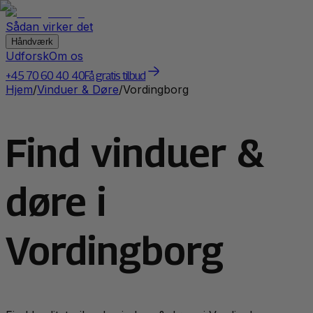
Sådan virker det
Håndværk
Udforsk
Om os
+45 70 60 40 40
Få gratis tilbud
Hjem
/
Vinduer & Døre
/
Vordingborg
Find vinduer &
døre i
Vordingborg