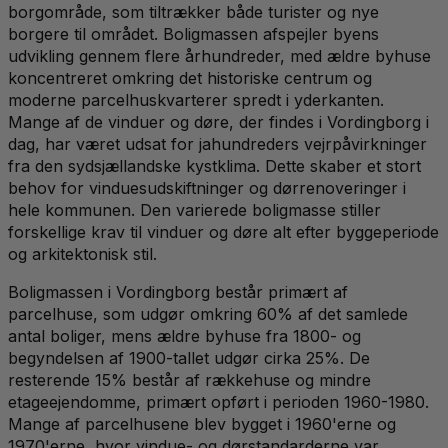
borgområde, som tiltrækker både turister og nye
borgere til området. Boligmassen afspejler byens
udvikling gennem flere århundreder, med ældre byhuse
koncentreret omkring det historiske centrum og
moderne parcelhuskvarterer spredt i yderkanten.
Mange af de vinduer og døre, der findes i Vordingborg i
dag, har været udsat for jahundreders vejrpåvirkninger
fra den sydsjællandske kystklima. Dette skaber et stort
behov for vinduesudskiftninger og dørrenoveringer i
hele kommunen. Den varierede boligmasse stiller
forskellige krav til vinduer og døre alt efter byggeperiode
og arkitektonisk stil.
Boligmassen i Vordingborg består primært af
parcelhuse, som udgør omkring 60% af det samlede
antal boliger, mens ældre byhuse fra 1800- og
begyndelsen af 1900-tallet udgør cirka 25%. De
resterende 15% består af rækkehuse og mindre
etageejendomme, primært opført i perioden 1960-1980.
Mange af parcelhusene blev bygget i 1960'erne og
1970'erne, hvor vindue- og dørstandarderne var