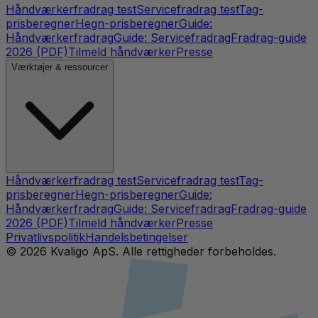
Håndværkerfradrag test
Servicefradrag test
Tag-
prisberegner
Hegn-prisberegner
Guide:
Håndværkerfradrag
Guide: Servicefradrag
Fradrag-guide
2026 (PDF)
Tilmeld håndværker
Presse
Værktøjer & ressourcer
Håndværkerfradrag test
Servicefradrag test
Tag-
prisberegner
Hegn-prisberegner
Guide:
Håndværkerfradrag
Guide: Servicefradrag
Fradrag-guide
2026 (PDF)
Tilmeld håndværker
Presse
Privatlivspolitik
Handelsbetingelser
©
2026
Kvaligo ApS. Alle rettigheder forbeholdes.