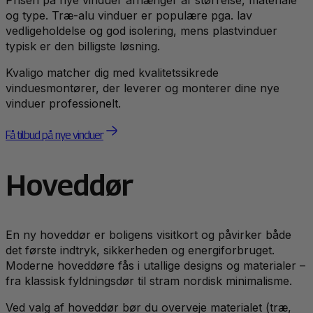
Prisen på nye vinduer afhænger af størrelse, materiale
og type. Træ-alu vinduer er populære pga. lav
vedligeholdelse og god isolering, mens plastvinduer
typisk er den billigste løsning.
Kvaligo matcher dig med kvalitetssikrede
vinduesmontører, der leverer og monterer dine nye
vinduer professionelt.
Få tilbud på nye vinduer
Hoveddør
En ny hoveddør er boligens visitkort og påvirker både
det første indtryk, sikkerheden og energiforbruget.
Moderne hoveddøre fås i utallige designs og materialer –
fra klassisk fyldningsdør til stram nordisk minimalisme.
Ved valg af hoveddør bør du overveje materialet (træ,