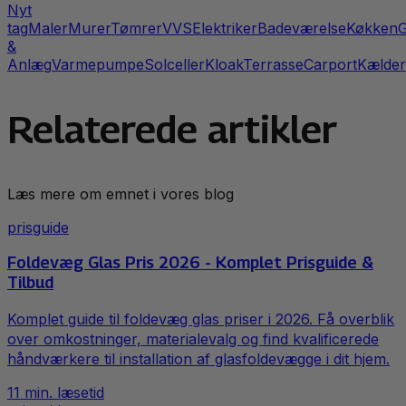
Nyt
tag
Maler
Murer
Tømrer
VVS
Elektriker
Badeværelse
Køkken
G
&
Anlæg
Varmepumpe
Solceller
Kloak
Terrasse
Carport
Kælder
Relaterede artikler
Læs mere om emnet i vores blog
prisguide
Foldevæg Glas Pris 2026 - Komplet Prisguide &
Tilbud
Komplet guide til foldevæg glas priser i 2026. Få overblik
over omkostninger, materialevalg og find kvalificerede
håndværkere til installation af glasfoldevægge i dit hjem.
11
min. læsetid