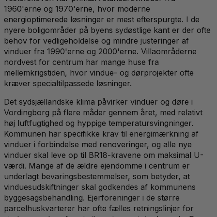
1960'erne og 1970'erne, hvor moderne
energioptimerede løsninger er mest efterspurgte. I de
nyere boligområder på byens sydøstlige kant er der ofte
behov for vedligeholdelse og mindre justeringer af
vinduer fra 1990'erne og 2000'erne. Villaområderne
nordvest for centrum har mange huse fra
mellemkrigstiden, hvor vindue- og dørprojekter ofte
kræver specialtilpassede løsninger.
Det sydsjællandske klima påvirker vinduer og døre i
Vordingborg på flere måder gennem året, med relativt
høj luftfugtighed og hyppige temperatursvingninger.
Kommunen har specifikke krav til energimærkning af
vinduer i forbindelse med renoveringer, og alle nye
vinduer skal leve op til BR18-kravene om maksimal U-
værdi. Mange af de ældre ejendomme i centrum er
underlagt bevaringsbestemmelser, som betyder, at
vinduesudskiftninger skal godkendes af kommunens
byggesagsbehandling. Ejerforeninger i de større
parcelhuskvarterer har ofte fælles retningslinjer for