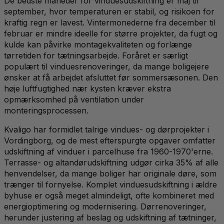
De bedste måneder for vinduesudskiftning er maj til
september, hvor temperaturen er stabil, og risikoen for
kraftig regn er lavest. Vintermonederne fra december til
februar er mindre ideelle for større projekter, da fugt og
kulde kan påvirke montagekvaliteten og forlænge
tørretiden for tætningsarbejde. Foråret er særligt
populært til vinduesrenoveringer, da mange boligejere
ønsker at få arbejdet afsluttet før sommersæsonen. Den
høje luftfugtighed nær kysten kræver ekstra
opmærksomhed på ventilation under
monteringsprocessen.
Kvaligo har formidlet talrige vindues- og dørprojekter i
Vordingborg, og de mest efterspurgte opgaver omfatter
udskiftning af vinduer i parcelhuse fra 1960-1970'erne.
Terrasse- og altandørudskiftning udgør cirka 35% af alle
henvendelser, da mange boliger har originale døre, som
trænger til fornyelse. Komplet vinduesudskiftning i ældre
byhuse er også meget almindeligt, ofte kombineret med
energioptimering og modernisering. Dørrenoveringer,
herunder justering af beslag og udskiftning af tætninger,