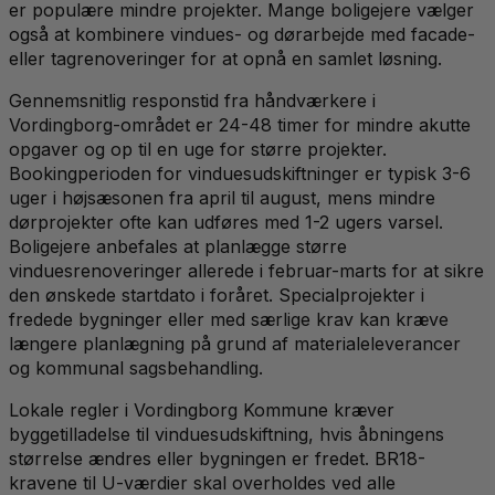
er populære mindre projekter. Mange boligejere vælger
også at kombinere vindues- og dørarbejde med facade-
eller tagrenoveringer for at opnå en samlet løsning.
Gennemsnitlig responstid fra håndværkere i
Vordingborg-området er 24-48 timer for mindre akutte
opgaver og op til en uge for større projekter.
Bookingperioden for vinduesudskiftninger er typisk 3-6
uger i højsæsonen fra april til august, mens mindre
dørprojekter ofte kan udføres med 1-2 ugers varsel.
Boligejere anbefales at planlægge større
vinduesrenoveringer allerede i februar-marts for at sikre
den ønskede startdato i foråret. Specialprojekter i
fredede bygninger eller med særlige krav kan kræve
længere planlægning på grund af materialeleverancer
og kommunal sagsbehandling.
Lokale regler i Vordingborg Kommune kræver
byggetilladelse til vinduesudskiftning, hvis åbningens
størrelse ændres eller bygningen er fredet. BR18-
kravene til U-værdier skal overholdes ved alle