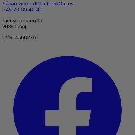
Sådan virker det
Udforsk
Om os
+45 70 60 40 40
Industrigrenen 15
2635 Ishøj
CVR: 45602761