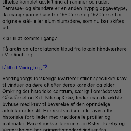
tilfælde komplet udskiftning af rammer og ruder.
Terrasse- og altandøre er en anden hyppig opgavetype,
da mange parcelhuse fra 1960'erne og 1970'erne har
originale stål- eller aluminiumsdøre, som nu bør skiftes
ud.
Klar til at komme i gang?
Få gratis og uforpligtende tilbud fra lokale håndværkere
i
Vordingborg
.
Få tilbud i Vordingborg
Vordingborgs forskellige kvarterer stiller specifikke krav
til vinduer og døre alt efter deres karakter og alder.
Omkring det historiske centrum, særligt i området ved
Gåsetårnet og Skt. Nikolaj Kirke, finder man de ældste
byhuse med krav til bevarelse af den oprindelige
arkitektoniske stil. Her skal vinduer ofte laves efter
historiske forbilleder med traditionelle profiler og
materialer. Parcelhuskvartererne som Øster Toreby og
Vesterskoven har primært standardvinduer fra