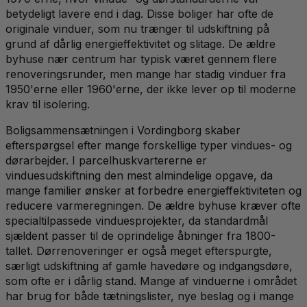
betydeligt lavere end i dag. Disse boliger har ofte de
originale vinduer, som nu trænger til udskiftning på
grund af dårlig energieffektivitet og slitage. De ældre
byhuse nær centrum har typisk været gennem flere
renoveringsrunder, men mange har stadig vinduer fra
1950'erne eller 1960'erne, der ikke lever op til moderne
krav til isolering.
Boligsammensætningen i Vordingborg skaber
efterspørgsel efter mange forskellige typer vindues- og
dørarbejder. I parcelhuskvartererne er
vinduesudskiftning den mest almindelige opgave, da
mange familier ønsker at forbedre energieffektiviteten og
reducere varmeregningen. De ældre byhuse kræver ofte
specialtilpassede vinduesprojekter, da standardmål
sjældent passer til de oprindelige åbninger fra 1800-
tallet. Dørrenoveringer er også meget efterspurgte,
særligt udskiftning af gamle havedøre og indgangsdøre,
som ofte er i dårlig stand. Mange af vinduerne i området
har brug for både tætningslister, nye beslag og i mange