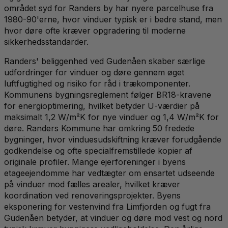
området syd for Randers by har nyere parcelhuse fra
1980-90'erne, hvor vinduer typisk er i bedre stand, men
hvor døre ofte kræver opgradering til moderne
sikkerhedsstandarder.
Randers' beliggenhed ved Gudenåen skaber særlige
udfordringer for vinduer og døre gennem øget
luftfugtighed og risiko for råd i trækomponenter.
Kommunens bygningsreglement følger BR18-kravene
for energioptimering, hvilket betyder U-værdier på
maksimalt 1,2 W/m²K for nye vinduer og 1,4 W/m²K for
døre. Randers Kommune har omkring 50 fredede
bygninger, hvor vinduesudskiftning kræver forudgående
godkendelse og ofte specialfremstillede kopier af
originale profiler. Mange ejerforeninger i byens
etageejendomme har vedtægter om ensartet udseende
på vinduer mod fælles arealer, hvilket kræver
koordination ved renoveringsprojekter. Byens
eksponering for vestenvind fra Limfjorden og fugt fra
Gudenåen betyder, at vinduer og døre mod vest og nord