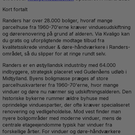
Kort fortalt
Randers har over 28.000 boliger, hvoraf mange
parcelhuse fra 1960-70'erne kræver vinduesudskiftning
og dørerenovering på grund af alderen. Via Kvaligo kan
du gratis og uforpligtende modtage tilbud fra
kvalitetssikrede vinduer & døre-håndværkere i Randers-
området, så du slipper for at ringe rundt selv.
Randers er en østjyllandsk industriby med 64.000
indbyggere, strategisk placeret ved Gudenåens udløb i
Midtjylland. Byens boligmasse præges af store
parcelhuskvarterer fra 1960-70'erne, hvor mange
vinduer og døre nu nærmer sig udskiftningsalderen. Den
historiske bykerne rummer ældre byhuse med
oprindelige vinduespartier, der ofte kræver specialiseret
renovering og vedligeholdelse. Mod vest finder man
nyere boligområder med moderne vinduer, mens de
centrale etageejendomme typisk har vinduer fra
forskellige årtier. For vinduer og døre-håndværkere