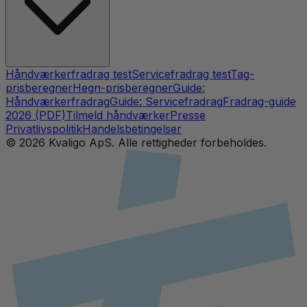
Håndværkerfradrag test
Servicefradrag test
Tag-
prisberegner
Hegn-prisberegner
Guide:
Håndværkerfradrag
Guide: Servicefradrag
Fradrag-guide
2026 (PDF)
Tilmeld håndværker
Presse
Privatlivspolitik
Handelsbetingelser
©
2026
Kvaligo ApS. Alle rettigheder forbeholdes.