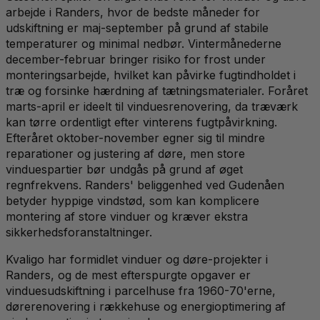
arbejde i Randers, hvor de bedste måneder for
udskiftning er maj-september på grund af stabile
temperaturer og minimal nedbør. Vintermånederne
december-februar bringer risiko for frost under
monteringsarbejde, hvilket kan påvirke fugtindholdet i
træ og forsinke hærdning af tætningsmaterialer. Foråret
marts-april er ideelt til vinduesrenovering, da træværk
kan tørre ordentligt efter vinterens fugtpåvirkning.
Efteråret oktober-november egner sig til mindre
reparationer og justering af døre, men store
vinduespartier bør undgås på grund af øget
regnfrekvens. Randers' beliggenhed ved Gudenåen
betyder hyppige vindstød, som kan komplicere
montering af store vinduer og kræver ekstra
sikkerhedsforanstaltninger.
Kvaligo har formidlet vinduer og døre-projekter i
Randers, og de mest efterspurgte opgaver er
vinduesudskiftning i parcelhuse fra 1960-70'erne,
dørerenovering i rækkehuse og energioptimering af