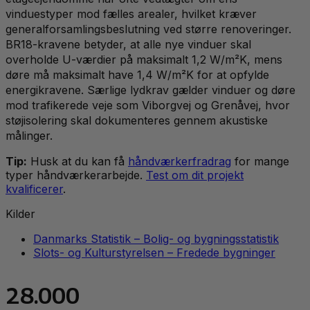
vinduestyper mod fælles arealer, hvilket kræver
generalforsamlingsbeslutning ved større renoveringer.
BR18-kravene betyder, at alle nye vinduer skal
overholde U-værdier på maksimalt 1,2 W/m²K, mens
døre må maksimalt have 1,4 W/m²K for at opfylde
energikravene. Særlige lydkrav gælder vinduer og døre
mod trafikerede veje som Viborgvej og Grenåvej, hvor
støjisolering skal dokumenteres gennem akustiske
målinger.
Tip:
Husk at du kan få
håndværkerfradrag
for mange
typer håndværkerarbejde.
Test om dit projekt
kvalificerer
.
Kilder
Danmarks Statistik – Bolig- og bygningsstatistik
Slots- og Kulturstyrelsen – Fredede bygninger
28.000