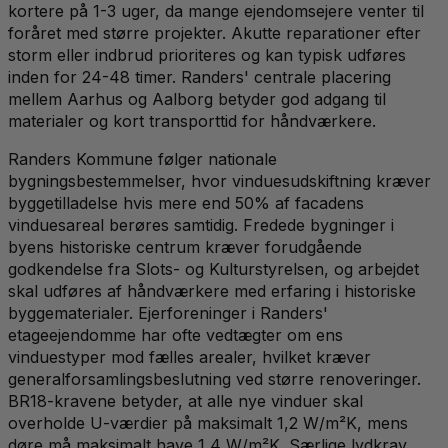
kortere på 1-3 uger, da mange ejendomsejere venter til
foråret med større projekter. Akutte reparationer efter
storm eller indbrud prioriteres og kan typisk udføres
inden for 24-48 timer. Randers' centrale placering
mellem Aarhus og Aalborg betyder god adgang til
materialer og kort transporttid for håndværkere.
Randers Kommune følger nationale
bygningsbestemmelser, hvor vinduesudskiftning kræver
byggetilladelse hvis mere end 50% af facadens
vinduesareal berøres samtidig. Fredede bygninger i
byens historiske centrum kræver forudgående
godkendelse fra Slots- og Kulturstyrelsen, og arbejdet
skal udføres af håndværkere med erfaring i historiske
byggematerialer. Ejerforeninger i Randers'
etageejendomme har ofte vedtægter om ens
vinduestyper mod fælles arealer, hvilket kræver
generalforsamlingsbeslutning ved større renoveringer.
BR18-kravene betyder, at alle nye vinduer skal
overholde U-værdier på maksimalt 1,2 W/m²K, mens
døre må maksimalt have 1,4 W/m²K. Særlige lydkrav