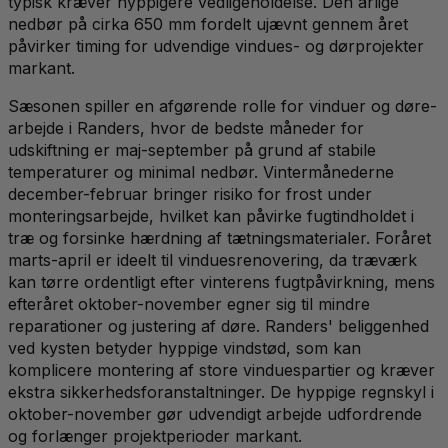
typisk kræver hyppigere vedligeholdelse. Den årlige
nedbør på cirka 650 mm fordelt ujævnt gennem året
påvirker timing for udvendige vindues- og dørprojekter
markant.
Sæsonen spiller en afgørende rolle for vinduer og døre-
arbejde i Randers, hvor de bedste måneder for
udskiftning er maj-september på grund af stabile
temperaturer og minimal nedbør. Vintermånederne
december-februar bringer risiko for frost under
monteringsarbejde, hvilket kan påvirke fugtindholdet i
træ og forsinke hærdning af tætningsmaterialer. Foråret
marts-april er ideelt til vinduesrenovering, da træværk
kan tørre ordentligt efter vinterens fugtpåvirkning, mens
efteråret oktober-november egner sig til mindre
reparationer og justering af døre. Randers' beliggenhed
ved kysten betyder hyppige vindstød, som kan
komplicere montering af store vinduespartier og kræver
ekstra sikkerhedsforanstaltninger. De hyppige regnskyl i
oktober-november gør udvendigt arbejde udfordrende
og forlænger projektperioder markant.