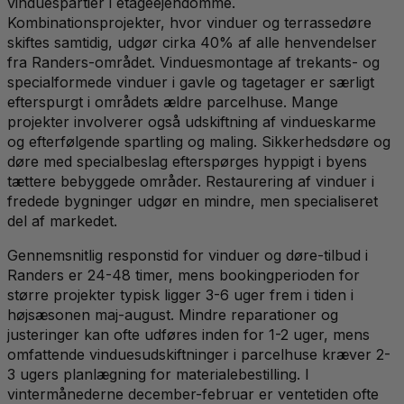
vinduespartier i etageejendomme.
Kombinationsprojekter, hvor vinduer og terrassedøre
skiftes samtidig, udgør cirka 40% af alle henvendelser
fra Randers-området. Vinduesmontage af trekants- og
specialformede vinduer i gavle og tagetager er særligt
efterspurgt i områdets ældre parcelhuse. Mange
projekter involverer også udskiftning af vindueskarme
og efterfølgende spartling og maling. Sikkerhedsdøre og
døre med specialbeslag efterspørges hyppigt i byens
tættere bebyggede områder. Restaurering af vinduer i
fredede bygninger udgør en mindre, men specialiseret
del af markedet.
Gennemsnitlig responstid for vinduer og døre-tilbud i
Randers er 24-48 timer, mens bookingperioden for
større projekter typisk ligger 3-6 uger frem i tiden i
højsæsonen maj-august. Mindre reparationer og
justeringer kan ofte udføres inden for 1-2 uger, mens
omfattende vinduesudskiftninger i parcelhuse kræver 2-
3 ugers planlægning for materialebestilling. I
vintermånederne december-februar er ventetiden ofte