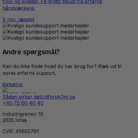
type og kvalitet. Få gratis tilbud fra erfarne
håndværkere.
9
min. læsetid
Andre spørgsmål?
Kan du ikke finde hvad du har brug for? Ræk ud til
vores erfarne support.
Kontakt os
Sådan virker det
Udforsk
Om os
+45 70 60 40 40
Industrigrenen 15
2635 Ishøj
CVR: 45602761