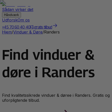
Sådan virker det
Håndværk
Udforsk
Om os
+45 70 60 40 40
Få gratis tilbud
Hjem
/
Vinduer & Døre
/
Randers
Find vinduer &
døre i Randers
Find kvalitetssikrede
vinduer & døre
e i
Randers
. Gratis og
uforpligtende tilbud.