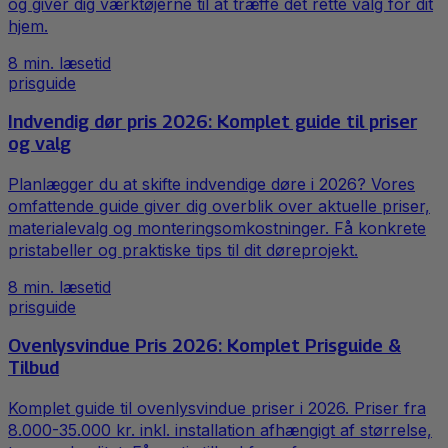
og giver dig værktøjerne til at træffe det rette valg for dit
hjem.
8
min. læsetid
prisguide
Indvendig dør pris 2026: Komplet guide til priser
og valg
Planlægger du at skifte indvendige døre i 2026? Vores
omfattende guide giver dig overblik over aktuelle priser,
materialevalg og monteringsomkostninger. Få konkrete
pristabeller og praktiske tips til dit døreprojekt.
8
min. læsetid
prisguide
Ovenlysvindue Pris 2026: Komplet Prisguide &
Tilbud
Komplet guide til ovenlysvindue priser i 2026. Priser fra
8.000-35.000 kr. inkl. installation afhængigt af størrelse,