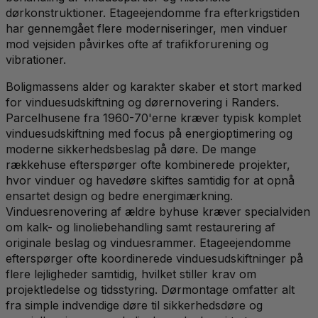
dørkonstruktioner. Etageejendomme fra efterkrigstiden
har gennemgået flere moderniseringer, men vinduer
mod vejsiden påvirkes ofte af trafikforurening og
vibrationer.
Boligmassens alder og karakter skaber et stort marked
for vinduesudskiftning og dørernovering i Randers.
Parcelhusene fra 1960-70'erne kræver typisk komplet
vinduesudskiftning med focus på energioptimering og
moderne sikkerhedsbeslag på døre. De mange
rækkehuse efterspørger ofte kombinerede projekter,
hvor vinduer og havedøre skiftes samtidig for at opnå
ensartet design og bedre energimærkning.
Vinduesrenovering af ældre byhuse kræver specialviden
om kalk- og linoliebehandling samt restaurering af
originale beslag og vinduesrammer. Etageejendomme
efterspørger ofte koordinerede vinduesudskiftninger på
flere lejligheder samtidig, hvilket stiller krav om
projektledelse og tidsstyring. Dørmontage omfatter alt
fra simple indvendige døre til sikkerhedsdøre og