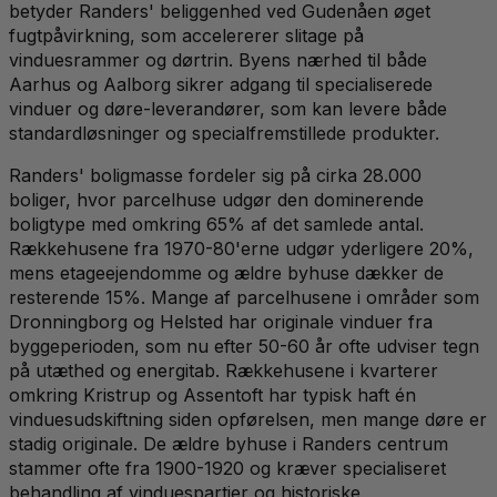
betyder Randers' beliggenhed ved Gudenåen øget
fugtpåvirkning, som accelererer slitage på
vinduesrammer og dørtrin. Byens nærhed til både
Aarhus og Aalborg sikrer adgang til specialiserede
vinduer og døre-leverandører, som kan levere både
standardløsninger og specialfremstillede produkter.
Randers' boligmasse fordeler sig på cirka 28.000
boliger, hvor parcelhuse udgør den dominerende
boligtype med omkring 65% af det samlede antal.
Rækkehusene fra 1970-80'erne udgør yderligere 20%,
mens etageejendomme og ældre byhuse dækker de
resterende 15%. Mange af parcelhusene i områder som
Dronningborg og Helsted har originale vinduer fra
byggeperioden, som nu efter 50-60 år ofte udviser tegn
på utæthed og energitab. Rækkehusene i kvarterer
omkring Kristrup og Assentoft har typisk haft én
vinduesudskiftning siden opførelsen, men mange døre er
stadig originale. De ældre byhuse i Randers centrum
stammer ofte fra 1900-1920 og kræver specialiseret
behandling af vinduespartier og historiske