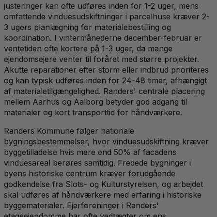
justeringer kan ofte udføres inden for 1-2 uger, mens
omfattende vinduesudskiftninger i parcelhuse kræver 2-
3 ugers planlægning for materialebestilling og
koordination. I vintermånederne december-februar er
ventetiden ofte kortere på 1-3 uger, da mange
ejendomsejere venter til foråret med større projekter.
Akutte reparationer efter storm eller indbrud prioriteres
og kan typisk udføres inden for 24-48 timer, afhængigt
af materialetilgængelighed. Randers' centrale placering
mellem Aarhus og Aalborg betyder god adgang til
materialer og kort transporttid for håndværkere.
Randers Kommune følger nationale
bygningsbestemmelser, hvor vinduesudskiftning kræver
byggetilladelse hvis mere end 50% af facadens
vinduesareal berøres samtidig. Fredede bygninger i
byens historiske centrum kræver forudgående
godkendelse fra Slots- og Kulturstyrelsen, og arbejdet
skal udføres af håndværkere med erfaring i historiske
byggematerialer. Ejerforeninger i Randers'
etageejendomme har ofte vedtægter om ens