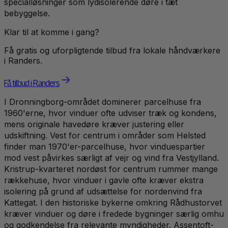
specialløsninger som lydisolerende døre i tæt
bebyggelse.
Klar til at komme i gang?
Få gratis og uforpligtende tilbud fra lokale håndværkere
i
Randers
.
Få tilbud i Randers
I Dronningborg-området dominerer parcelhuse fra
1960'erne, hvor vinduer ofte udviser træk og kondens,
mens originale havedøre kræver justering eller
udskiftning. Vest for centrum i områder som Helsted
finder man 1970'er-parcelhuse, hvor vinduespartier
mod vest påvirkes særligt af vejr og vind fra Vestjylland.
Kristrup-kvarteret nordøst for centrum rummer mange
rækkehuse, hvor vinduer i gavle ofte kræver ekstra
isolering på grund af udsættelse for nordenvind fra
Kattegat. I den historiske bykerne omkring Rådhustorvet
kræver vinduer og døre i fredede bygninger særlig omhu
og godkendelse fra relevante myndigheder. Assentoft-