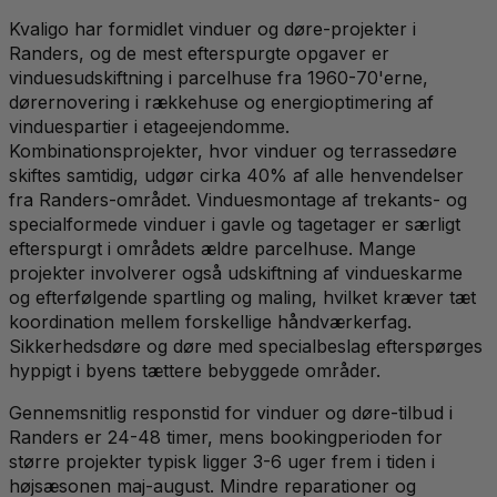
Kvaligo har formidlet vinduer og døre-projekter i
Randers, og de mest efterspurgte opgaver er
vinduesudskiftning i parcelhuse fra 1960-70'erne,
dørernovering i rækkehuse og energioptimering af
vinduespartier i etageejendomme.
Kombinationsprojekter, hvor vinduer og terrassedøre
skiftes samtidig, udgør cirka 40% af alle henvendelser
fra Randers-området. Vinduesmontage af trekants- og
specialformede vinduer i gavle og tagetager er særligt
efterspurgt i områdets ældre parcelhuse. Mange
projekter involverer også udskiftning af vindueskarme
og efterfølgende spartling og maling, hvilket kræver tæt
koordination mellem forskellige håndværkerfag.
Sikkerhedsdøre og døre med specialbeslag efterspørges
hyppigt i byens tættere bebyggede områder.
Gennemsnitlig responstid for vinduer og døre-tilbud i
Randers er 24-48 timer, mens bookingperioden for
større projekter typisk ligger 3-6 uger frem i tiden i
højsæsonen maj-august. Mindre reparationer og