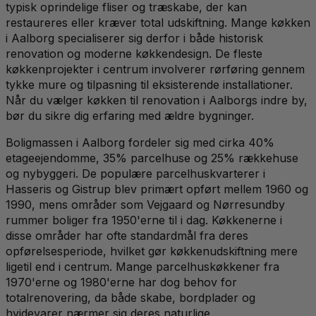
typisk oprindelige fliser og træskabe, der kan
restaureres eller kræver total udskiftning. Mange køkken
i Aalborg specialiserer sig derfor i både historisk
renovation og moderne køkkendesign. De fleste
køkkenprojekter i centrum involverer rørføring gennem
tykke mure og tilpasning til eksisterende installationer.
Når du vælger køkken til renovation i Aalborgs indre by,
bør du sikre dig erfaring med ældre bygninger.
Boligmassen i Aalborg fordeler sig med cirka 40%
etageejendomme, 35% parcelhuse og 25% rækkehuse
og nybyggeri. De populære parcelhuskvarterer i
Hasseris og Gistrup blev primært opført mellem 1960 og
1990, mens områder som Vejgaard og Nørresundby
rummer boliger fra 1950'erne til i dag. Køkkenerne i
disse områder har ofte standardmål fra deres
opførelsesperiode, hvilket gør køkkenudskiftning mere
ligetil end i centrum. Mange parcelhuskøkkener fra
1970'erne og 1980'erne har dog behov for
totalrenovering, da både skabe, bordplader og
hvidevarer nærmer sig deres naturlige