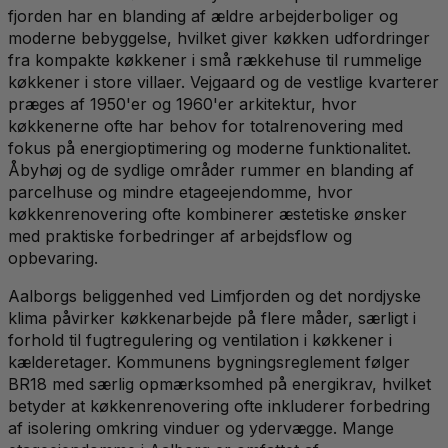
fjorden har en blanding af ældre arbejderboliger og
moderne bebyggelse, hvilket giver køkken udfordringer
fra kompakte køkkener i små rækkehuse til rummelige
køkkener i store villaer. Vejgaard og de vestlige kvarterer
præges af 1950'er og 1960'er arkitektur, hvor
køkkenerne ofte har behov for totalrenovering med
fokus på energioptimering og moderne funktionalitet.
Åbyhøj og de sydlige områder rummer en blanding af
parcelhuse og mindre etageejendomme, hvor
køkkenrenovering ofte kombinerer æstetiske ønsker
med praktiske forbedringer af arbejdsflow og
opbevaring.
Aalborgs beliggenhed ved Limfjorden og det nordjyske
klima påvirker køkkenarbejde på flere måder, særligt i
forhold til fugtregulering og ventilation i køkkener i
kælderetager. Kommunens bygningsreglement følger
BR18 med særlig opmærksomhed på energikrav, hvilket
betyder at køkkenrenovering ofte inkluderer forbedring
af isolering omkring vinduer og ydervægge. Mange