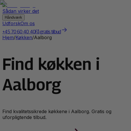
Sådan virker det
Håndværk
Udforsk
Om os
+45 70 60 40 40
Få gratis tilbud
Hjem
/
Køkken
/
Aalborg
Find køkken i
Aalborg
Find kvalitetssikrede
køkken
e i
Aalborg
. Gratis og
uforpligtende tilbud.