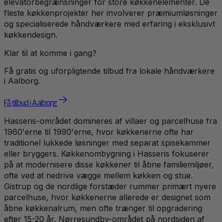
elevatorbegrænsninger for store køkkenelementer. De
fleste køkkenprojekter her involverer præmiumløsninger
og specialiserede håndværkere med erfaring i eksklusivt
køkkendesign.
Klar til at komme i gang?
Få gratis og uforpligtende tilbud fra lokale håndværkere
i
Aalborg
.
Få tilbud i Aalborg
Hasseris-området domineres af villaer og parcelhuse fra
1960'erne til 1990'erne, hvor køkkenerne ofte har
traditionel lukkede løsninger med separat spisekammer
eller bryggers. Køkkenombygning i Hasseris fokuserer
på at modernisere disse køkkener til åbne familiemiljøer,
ofte ved at nedrive vægge mellem køkken og stue.
Gistrup og de nordlige forstæder rummer primært nyere
parcelhuse, hvor køkkenerne allerede er designet som
åbne køkkenalrum, men ofte trænger til opgradering
efter 15-20 år. Nørresundby-området på nordsiden af