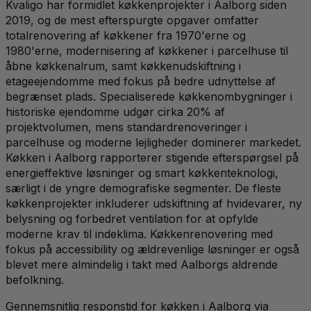
Kvaligo har formidlet køkkenprojekter i Aalborg siden
2019, og de mest efterspurgte opgaver omfatter
totalrenovering af køkkener fra 1970'erne og
1980'erne, modernisering af køkkener i parcelhuse til
åbne køkkenalrum, samt køkkenudskiftning i
etageejendomme med fokus på bedre udnyttelse af
begrænset plads. Specialiserede køkkenombygninger i
historiske ejendomme udgør cirka 20% af
projektvolumen, mens standardrenoveringer i
parcelhuse og moderne lejligheder dominerer markedet.
Køkken i Aalborg rapporterer stigende efterspørgsel på
energieffektive løsninger og smart køkkenteknologi,
særligt i de yngre demografiske segmenter. De fleste
køkkenprojekter inkluderer udskiftning af hvidevarer, ny
belysning og forbedret ventilation for at opfylde
moderne krav til indeklima. Køkkenrenovering med
fokus på accessibility og ældrevenlige løsninger er også
blevet mere almindelig i takt med Aalborgs aldrende
befolkning.
Gennemsnitlig responstid for køkken i Aalborg via