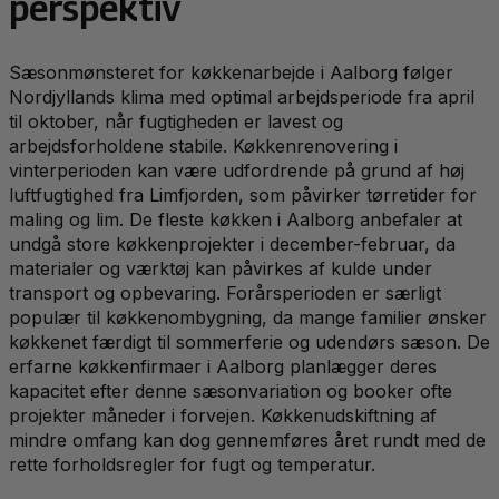
perspektiv
Sæsonmønsteret for køkkenarbejde i Aalborg følger
Nordjyllands klima med optimal arbejdsperiode fra april
til oktober, når fugtigheden er lavest og
arbejdsforholdene stabile. Køkkenrenovering i
vinterperioden kan være udfordrende på grund af høj
luftfugtighed fra Limfjorden, som påvirker tørretider for
maling og lim. De fleste køkken i Aalborg anbefaler at
undgå store køkkenprojekter i december-februar, da
materialer og værktøj kan påvirkes af kulde under
transport og opbevaring. Forårsperioden er særligt
populær til køkkenombygning, da mange familier ønsker
køkkenet færdigt til sommerferie og udendørs sæson. De
erfarne køkkenfirmaer i Aalborg planlægger deres
kapacitet efter denne sæsonvariation og booker ofte
projekter måneder i forvejen. Køkkenudskiftning af
mindre omfang kan dog gennemføres året rundt med de
rette forholdsregler for fugt og temperatur.