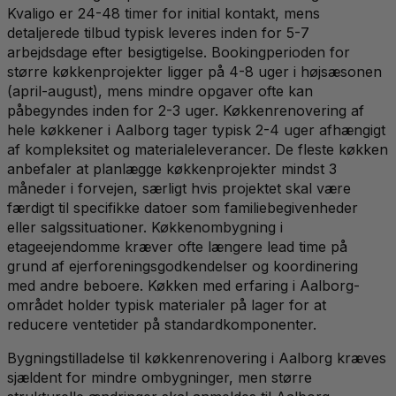
Kvaligo er 24-48 timer for initial kontakt, mens
detaljerede tilbud typisk leveres inden for 5-7
arbejdsdage efter besigtigelse. Bookingperioden for
større køkkenprojekter ligger på 4-8 uger i højsæsonen
(april-august), mens mindre opgaver ofte kan
påbegyndes inden for 2-3 uger. Køkkenrenovering af
hele køkkener i Aalborg tager typisk 2-4 uger afhængigt
af kompleksitet og materialeleverancer. De fleste køkken
anbefaler at planlægge køkkenprojekter mindst 3
måneder i forvejen, særligt hvis projektet skal være
færdigt til specifikke datoer som familiebegivenheder
eller salgssituationer. Køkkenombygning i
etageejendomme kræver ofte længere lead time på
grund af ejerforeningsgodkendelser og koordinering
med andre beboere. Køkken med erfaring i Aalborg-
området holder typisk materialer på lager for at
reducere ventetider på standardkomponenter.
Bygningstilladelse til køkkenrenovering i Aalborg kræves
sjældent for mindre ombygninger, men større