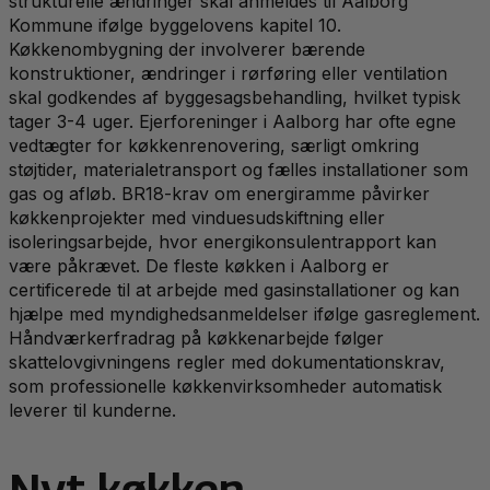
strukturelle ændringer skal anmeldes til Aalborg
Kommune ifølge byggelovens kapitel 10.
Køkkenombygning der involverer bærende
konstruktioner, ændringer i rørføring eller ventilation
skal godkendes af byggesagsbehandling, hvilket typisk
tager 3-4 uger. Ejerforeninger i Aalborg har ofte egne
vedtægter for køkkenrenovering, særligt omkring
støjtider, materialetransport og fælles installationer som
gas og afløb. BR18-krav om energiramme påvirker
køkkenprojekter med vinduesudskiftning eller
isoleringsarbejde, hvor energikonsulentrapport kan
være påkrævet. De fleste køkken i Aalborg er
certificerede til at arbejde med gasinstallationer og kan
hjælpe med myndighedsanmeldelser ifølge gasreglement.
Håndværkerfradrag på køkkenarbejde følger
skattelovgivningens regler med dokumentationskrav,
som professionelle køkkenvirksomheder automatisk
leverer til kunderne.
Nyt køkken