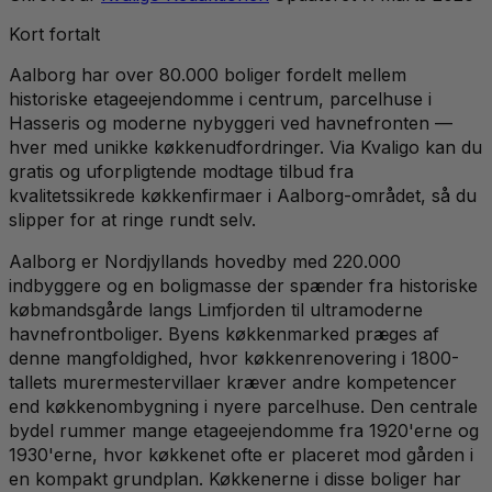
Kort fortalt
Aalborg har over 80.000 boliger fordelt mellem
historiske etageejendomme i centrum, parcelhuse i
Hasseris og moderne nybyggeri ved havnefronten —
hver med unikke køkkenudfordringer. Via Kvaligo kan du
gratis og uforpligtende modtage tilbud fra
kvalitetssikrede køkkenfirmaer i Aalborg-området, så du
slipper for at ringe rundt selv.
Aalborg er Nordjyllands hovedby med 220.000
indbyggere og en boligmasse der spænder fra historiske
købmandsgårde langs Limfjorden til ultramoderne
havnefrontboliger. Byens køkkenmarked præges af
denne mangfoldighed, hvor køkkenrenovering i 1800-
tallets murermestervillaer kræver andre kompetencer
end køkkenombygning i nyere parcelhuse. Den centrale
bydel rummer mange etageejendomme fra 1920'erne og
1930'erne, hvor køkkenet ofte er placeret mod gården i
en kompakt grundplan. Køkkenerne i disse boliger har