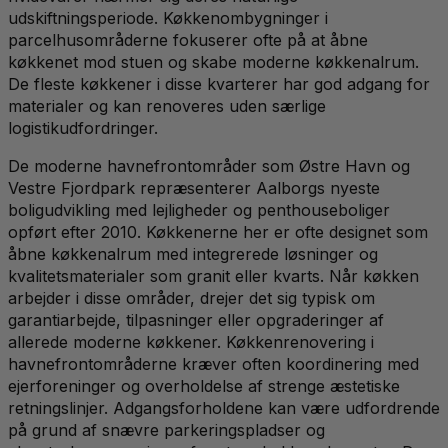
udskiftningsperiode. Køkkenombygninger i
parcelhusområderne fokuserer ofte på at åbne
køkkenet mod stuen og skabe moderne køkkenalrum.
De fleste køkkener i disse kvarterer har god adgang for
materialer og kan renoveres uden særlige
logistikudfordringer.
De moderne havnefrontområder som Østre Havn og
Vestre Fjordpark repræsenterer Aalborgs nyeste
boligudvikling med lejligheder og penthouseboliger
opført efter 2010. Køkkenerne her er ofte designet som
åbne køkkenalrum med integrerede løsninger og
kvalitetsmaterialer som granit eller kvarts. Når køkken
arbejder i disse områder, drejer det sig typisk om
garantiarbejde, tilpasninger eller opgraderinger af
allerede moderne køkkener. Køkkenrenovering i
havnefrontområderne kræver often koordinering med
ejerforeninger og overholdelse af strenge æstetiske
retningslinjer. Adgangsforholdene kan være udfordrende
på grund af snævre parkeringspladser og