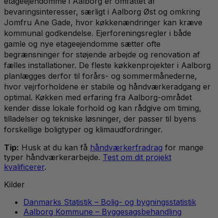
etageejendomme i Aalborg er omfattet af
bevaringsinteresser, særligt i Aalborg Øst og omkring
Jomfru Ane Gade, hvor køkkenændringer kan kræve
kommunal godkendelse. Ejerforeningsregler i både
gamle og nye etageejendomme sætter ofte
begrænsninger for støjende arbejde og renovation af
fælles installationer. De fleste køkkenprojekter i Aalborg
planlægges derfor til forårs- og sommermånederne,
hvor vejrforholdene er stabile og håndværkeradgang er
optimal. Køkken med erfaring fra Aalborg-området
kender disse lokale forhold og kan rådgive om timing,
tilladelser og tekniske løsninger, der passer til byens
forskellige boligtyper og klimaudfordringer.
Tip:
Husk at du kan få
håndværkerfradrag
for mange
typer håndværkerarbejde.
Test om dit projekt
kvalificerer
.
Kilder
Danmarks Statistik – Bolig- og bygningsstatistik
Aalborg Kommune – Byggesagsbehandling