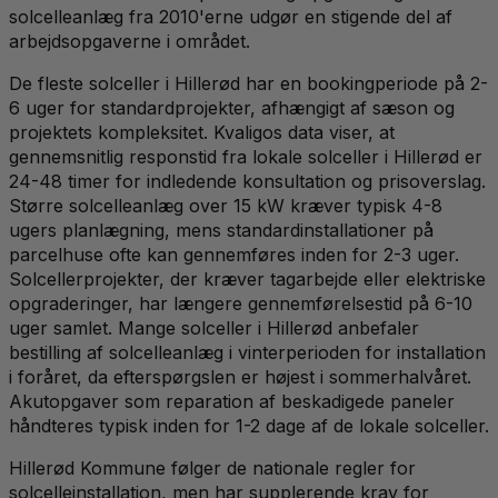
solcelleanlæg fra 2010'erne udgør en stigende del af
arbejdsopgaverne i området.
De fleste solceller i Hillerød har en bookingperiode på 2-
6 uger for standardprojekter, afhængigt af sæson og
projektets kompleksitet. Kvaligos data viser, at
gennemsnitlig responstid fra lokale solceller i Hillerød er
24-48 timer for indledende konsultation og prisoverslag.
Større solcelleanlæg over 15 kW kræver typisk 4-8
ugers planlægning, mens standardinstallationer på
parcelhuse ofte kan gennemføres inden for 2-3 uger.
Solcellerprojekter, der kræver tagarbejde eller elektriske
opgraderinger, har længere gennemførelsestid på 6-10
uger samlet. Mange solceller i Hillerød anbefaler
bestilling af solcelleanlæg i vinterperioden for installation
i foråret, da efterspørgslen er højest i sommerhalvåret.
Akutopgaver som reparation af beskadigede paneler
håndteres typisk inden for 1-2 dage af de lokale solceller.
Hillerød Kommune følger de nationale regler for
solcelleinstallation, men har supplerende krav for