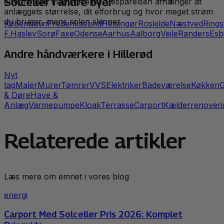
Solceller
i andre byer
elregningen med solceller. Besparelsen afhænger af
anlæggets størrelse, dit elforbrug og hvor meget strøm
du bruger, mens solen skinner.
København
Frederikssund
Helsingør
Roskilde
Næstved
Rings
F.
Haslev
Sorø
Faxe
Odense
Aarhus
Aalborg
Vejle
Randers
Esb
Andre håndværkere i
Hillerød
Nyt
tag
Maler
Murer
Tømrer
VVS
Elektriker
Badeværelse
Køkken
G
& Døre
Have &
Anlæg
Varmepumpe
Kloak
Terrasse
Carport
Kælderrenoveri
Relaterede artikler
Læs mere om emnet i vores blog
energi
Carport Med Solceller Pris 2026: Komplet