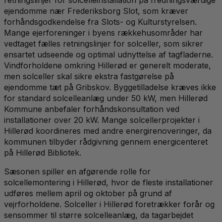
ejendomme nær Frederiksborg Slot, som kræver
forhåndsgodkendelse fra Slots- og Kulturstyrelsen.
Mange ejerforeninger i byens rækkehusområder har
vedtaget fælles retningslinjer for solceller, som sikrer
ensartet udseende og optimal udnyttelse af tagfladerne.
Vindforholdene omkring Hillerød er generelt moderate,
men solceller skal sikre ekstra fastgørelse på
ejendomme tæt på Gribskov. Byggetilladelse kræves ikke
for standard solcelleanlæg under 50 kW, men Hillerød
Kommune anbefaler forhåndskonsultation ved
installationer over 20 kW. Mange solcellerprojekter i
Hillerød koordineres med andre energirenoveringer, da
kommunen tilbyder rådgivning gennem energicenteret
på Hillerød Bibliotek.
Sæsonen spiller en afgørende rolle for
solcellemontering i Hillerød, hvor de fleste installationer
udføres mellem april og oktober på grund af
vejrforholdene. Solceller i Hillerød foretrækker forår og
sensommer til større solcelleanlæg, da tagarbejdet