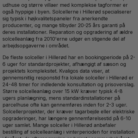
udhuse og større villaer med komplekse tagformer er
også hyppige i byen. Solcellerne i Hillerød specialiserer
sig typisk i højkvalitetspaneler fra anerkendte
producenter, og mange tilbyder 20-25 års garanti på
deres installationer. Reparation og opgradering af ældre
solcelleanlæg fra 2010'erne udgør en stigende del af
arbejdsopgaverne i området.
De fleste solceller i Hillerød har en bookingperiode på 2-
6 uger for standardprojekter, afhængigt af sæson og
projektets kompleksitet. Kvaligos data viser, at
gennemsnitlig responstid fra lokale solceller i Hillerød er
24-48 timer for indledende konsultation og prisoverslag.
Større solcelleanlæg over 15 kW kræver typisk 4-8
ugers planlægning, mens standardinstallationer på
parcelhuse ofte kan gennemføres inden for 2-3 uger.
Solcellerprojekter, der kræver tagarbejde eller elektriske
opgraderinger, har længere gennemførelsestid på 6-10
uger samlet. Mange solceller i Hillerød anbefaler
bestilling af solcelleanlæg i vinterperioden for installation