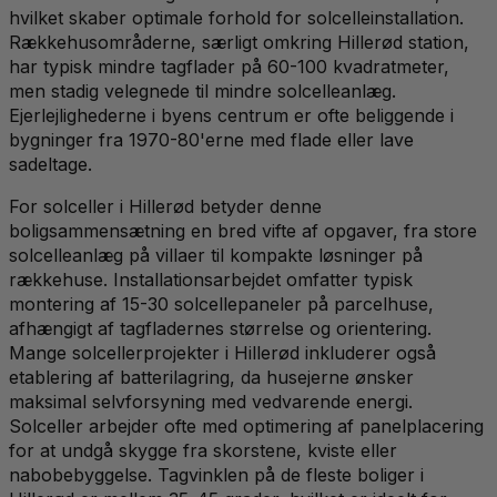
hvilket skaber optimale forhold for solcelleinstallation.
Rækkehusområderne, særligt omkring Hillerød station,
har typisk mindre tagflader på 60-100 kvadratmeter,
men stadig velegnede til mindre solcelleanlæg.
Ejerlejlighederne i byens centrum er ofte beliggende i
bygninger fra 1970-80'erne med flade eller lave
sadeltage.
For solceller i Hillerød betyder denne
boligsammensætning en bred vifte af opgaver, fra store
solcelleanlæg på villaer til kompakte løsninger på
rækkehuse. Installationsarbejdet omfatter typisk
montering af 15-30 solcellepaneler på parcelhuse,
afhængigt af tagfladernes størrelse og orientering.
Mange solcellerprojekter i Hillerød inkluderer også
etablering af batterilagring, da husejerne ønsker
maksimal selvforsyning med vedvarende energi.
Solceller arbejder ofte med optimering af panelplacering
for at undgå skygge fra skorstene, kviste eller
nabobebyggelse. Tagvinklen på de fleste boliger i