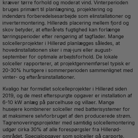
kræver tørre forhold og moderat vind. Vinterperioden
bruges primært til planlægning, projektering og
indendørs forberedelsesarbejde som elinstallationer og
invertermontering. Hillerøds placering mellem fjord og
skov betyder, at efterårets fugtighed kan forlænge
tørringsperioder efter rengøring af tagflader. Mange
solcellerprojekter i Hillerød planlægges således, at
hovedinstallationen sker i maj-juni eller august-
september for optimale arbejdsforhold. De lokale
solceller rapporterer, at projektgennemførsel typisk er
20-30% hurtigere i sommerperioden sammenlignet med
vinter- og efterårsinstallationer.
Kvaligo har formidlet solcelleprojekter i Hillerød siden
2019, og de mest efterspurgte opgaver er installation af
6-10 kW anlæg på parcelhuse og villaer. Mange
husejere kombinerer solceller med batterisystemer for
at maksimere selvforbruget af den producerede strøm.
Tagrenoveringsprojekter med samtidig solcellemontering
udgør cirka 30% af alle forespørgsler fra Hillerød-
området. Specialopgaver som solceller på carporte,