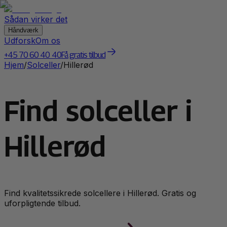
Sådan virker det
Håndværk
Udforsk
Om os
+45 70 60 40 40
Få gratis tilbud
Hjem
/
Solceller
/
Hillerød
Find solceller i
Hillerød
Find kvalitetssikrede
solceller
e i
Hillerød
. Gratis og
uforpligtende tilbud.