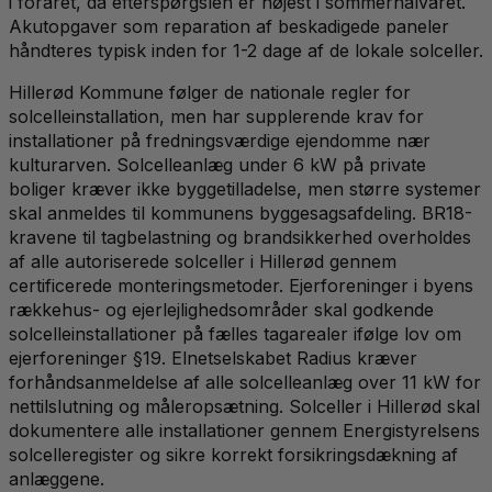
i foråret, da efterspørgslen er højest i sommerhalvåret.
Akutopgaver som reparation af beskadigede paneler
håndteres typisk inden for 1-2 dage af de lokale solceller.
Hillerød Kommune følger de nationale regler for
solcelleinstallation, men har supplerende krav for
installationer på fredningsværdige ejendomme nær
kulturarven. Solcelleanlæg under 6 kW på private
boliger kræver ikke byggetilladelse, men større systemer
skal anmeldes til kommunens byggesagsafdeling. BR18-
kravene til tagbelastning og brandsikkerhed overholdes
af alle autoriserede solceller i Hillerød gennem
certificerede monteringsmetoder. Ejerforeninger i byens
rækkehus- og ejerlejlighedsområder skal godkende
solcelleinstallationer på fælles tagarealer ifølge lov om
ejerforeninger §19. Elnetselskabet Radius kræver
forhåndsanmeldelse af alle solcelleanlæg over 11 kW for
nettilslutning og måleropsætning. Solceller i Hillerød skal
dokumentere alle installationer gennem Energistyrelsens
solcelleregister og sikre korrekt forsikringsdækning af
anlæggene.