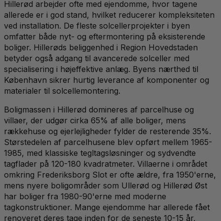
Hillerød arbejder ofte med ejendomme, hvor tagene
allerede er i god stand, hvilket reducerer kompleksiteten
ved installation. De fleste solcellerprojekter i byen
omfatter både nyt- og eftermontering på eksisterende
boliger. Hillerøds beliggenhed i Region Hovedstaden
betyder også adgang til avancerede solceller med
specialisering i højeffektive anlæg. Byens nærthed til
København sikrer hurtig leverance af komponenter og
materialer til solcellemontering.
Boligmassen i Hillerød domineres af parcelhuse og
villaer, der udgør cirka 65% af alle boliger, mens
rækkehuse og ejerlejligheder fylder de resterende 35%.
Størstedelen af parcelhusene blev opført mellem 1965-
1985, med klassiske tegltagsløsninger og sydvendte
tagflader på 120-180 kvadratmeter. Villaerne i området
omkring Frederiksborg Slot er ofte ældre, fra 1950'erne,
mens nyere boligområder som Ullerød og Hillerød Øst
har boliger fra 1980-90'erne med moderne
tagkonstruktioner. Mange ejendomme har allerede fået
renoveret deres tage inden for de seneste 10-15 år,