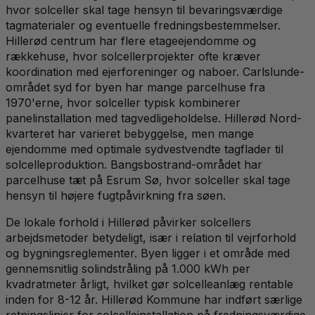
hvor solceller skal tage hensyn til bevaringsværdige
tagmaterialer og eventuelle fredningsbestemmelser.
Hillerød centrum har flere etageejendomme og
rækkehuse, hvor solcellerprojekter ofte kræver
koordination med ejerforeninger og naboer. Carlslunde-
området syd for byen har mange parcelhuse fra
1970'erne, hvor solceller typisk kombinerer
panelinstallation med tagvedligeholdelse. Hillerød Nord-
kvarteret har varieret bebyggelse, men mange
ejendomme med optimale sydvestvendte tagflader til
solcelleproduktion. Bangsbostrand-området har
parcelhuse tæt på Esrum Sø, hvor solceller skal tage
hensyn til højere fugtpåvirkning fra søen.
De lokale forhold i Hillerød påvirker solcellers
arbejdsmetoder betydeligt, især i relation til vejrforhold
og bygningsreglementer. Byen ligger i et område med
gennemsnitlig solindstråling på 1.000 kWh per
kvadratmeter årligt, hvilket gør solcelleanlæg rentable
inden for 8-12 år. Hillerød Kommune har indført særlige
retningslinjer for solcelleinstallation på fredningsværdige