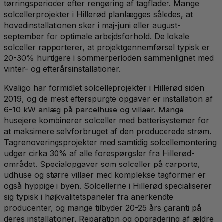
tørringsperioder efter rengøring af tagflader. Mange
solcellerprojekter i Hillerød planlægges således, at
hovedinstallationen sker i maj-juni eller august-
september for optimale arbejdsforhold. De lokale
solceller rapporterer, at projektgennemførsel typisk er
20-30% hurtigere i sommerperioden sammenlignet med
vinter- og efterårsinstallationer.
Kvaligo har formidlet solcelleprojekter i Hillerød siden
2019, og de mest efterspurgte opgaver er installation af
6-10 kW anlæg på parcelhuse og villaer. Mange
husejere kombinerer solceller med batterisystemer for
at maksimere selvforbruget af den producerede strøm.
Tagrenoveringsprojekter med samtidig solcellemontering
udgør cirka 30% af alle forespørgsler fra Hillerød-
området. Specialopgaver som solceller på carporte,
udhuse og større villaer med komplekse tagformer er
også hyppige i byen. Solcellerne i Hillerød specialiserer
sig typisk i højkvalitetspaneler fra anerkendte
producenter, og mange tilbyder 20-25 års garanti på
deres installationer. Reparation og opgradering af ældre