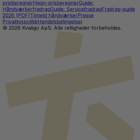
prisberegner
Hegn-prisberegner
Guide:
Håndværkerfradrag
Guide: Servicefradrag
Fradrag-guide
2026 (PDF)
Tilmeld håndværker
Presse
Privatlivspolitik
Handelsbetingelser
©
2026
Kvaligo ApS. Alle rettigheder forbeholdes.