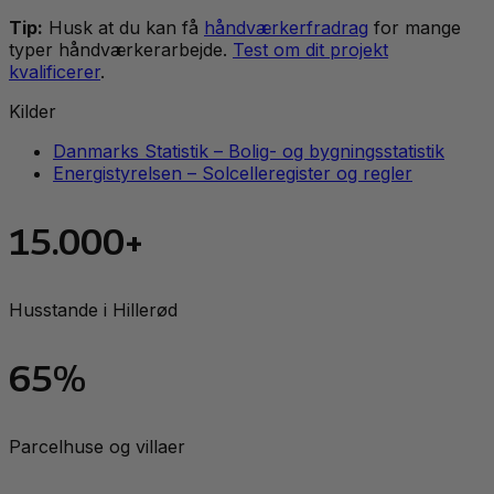
Tip:
Husk at du kan få
håndværkerfradrag
for mange
typer håndværkerarbejde.
Test om dit projekt
kvalificerer
.
Kilder
Danmarks Statistik – Bolig- og bygningsstatistik
Energistyrelsen – Solcelleregister og regler
15.000+
Husstande i Hillerød
65%
Parcelhuse og villaer