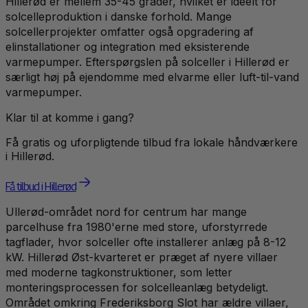
Hillerød er mellem 35-45 grader, hvilket er ideelt for
solcelleproduktion i danske forhold. Mange
solcellerprojekter omfatter også opgradering af
elinstallationer og integration med eksisterende
varmepumper. Efterspørgslen på solceller i Hillerød er
særligt høj på ejendomme med elvarme eller luft-til-vand
varmepumper.
Klar til at komme i gang?
Få gratis og uforpligtende tilbud fra lokale håndværkere
i
Hillerød
.
Få tilbud i Hillerød
Ullerød-området nord for centrum har mange
parcelhuse fra 1980'erne med store, uforstyrrede
tagflader, hvor solceller ofte installerer anlæg på 8-12
kW. Hillerød Øst-kvarteret er præget af nyere villaer
med moderne tagkonstruktioner, som letter
monteringsprocessen for solcelleanlæg betydeligt.
Området omkring Frederiksborg Slot har ældre villaer,