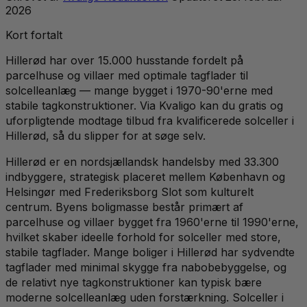
2026
Kort fortalt
Hillerød har over 15.000 husstande fordelt på
parcelhuse og villaer med optimale tagflader til
solcelleanlæg — mange bygget i 1970-90'erne med
stabile tagkonstruktioner. Via Kvaligo kan du gratis og
uforpligtende modtage tilbud fra kvalificerede solceller i
Hillerød, så du slipper for at søge selv.
Hillerød er en nordsjællandsk handelsby med 33.300
indbyggere, strategisk placeret mellem København og
Helsingør med Frederiksborg Slot som kulturelt
centrum. Byens boligmasse består primært af
parcelhuse og villaer bygget fra 1960'erne til 1990'erne,
hvilket skaber ideelle forhold for solceller med store,
stabile tagflader. Mange boliger i Hillerød har sydvendte
tagflader med minimal skygge fra nabobebyggelse, og
de relativt nye tagkonstruktioner kan typisk bære
moderne solcelleanlæg uden forstærkning. Solceller i