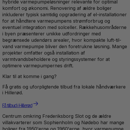
hybride varmepumpeløsninger relevante for optimal
komfort og økonomi. Renovering af ældre boliger
inkluderer typisk samtidig opgradering af el-installationer
for at håndtere varmepumpens strømforbrug og
eventuel integration med solceller. Rækkehusområderne
i byen præsenterer unikke udfordringer med
begrænsede udendørs arealer, hvor kompakte luft-til-
vand varmepumpe bliver den foretrukne løsning. Mange
projekter omfatter også installation af
varmtvandsbeholdere og styringssystemer for at
optimere varmepumpernes drift.
Klar til at komme i gang?
Få gratis og uforpligtende tilbud fra lokale håndværkere
i
Hillerød
.
Få tilbud i Hillerød
Centrum omkring Frederiksborg Slot og de ældre
villakvarterer som Sophienholm og Nødebo har mange
boliger fra 1950'erne og 1960'erne, hvor varmepumpe