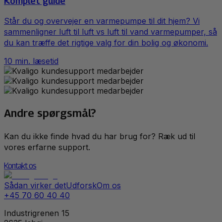
Komplet guide
Står du og overvejer en varmepumpe til dit hjem? Vi
sammenligner luft til luft vs luft til vand varmepumper, så
du kan træffe det rigtige valg for din bolig og økonomi.
10
min. læsetid
Andre spørgsmål?
Kan du ikke finde hvad du har brug for? Ræk ud til
vores erfarne support.
Kontakt os
Sådan virker det
Udforsk
Om os
+45 70 60 40 40
Industrigrenen 15