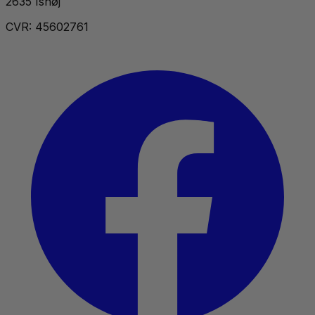
2635 Ishøj
CVR: 45602761