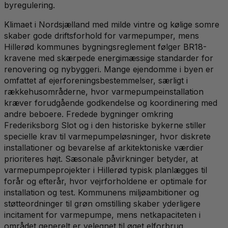
byregulering.
Klimaet i Nordsjælland med milde vintre og kølige somre
skaber gode driftsforhold for varmepumper, mens
Hillerød kommunes bygningsreglement følger BR18-
kravene med skærpede energimæssige standarder for
renovering og nybyggeri. Mange ejendomme i byen er
omfattet af ejerforeningsbestemmelser, særligt i
rækkehusområderne, hvor varmepumpeinstallation
kræver forudgående godkendelse og koordinering med
andre beboere. Fredede bygninger omkring
Frederiksborg Slot og i den historiske bykerne stiller
specielle krav til varmepumpeløsninger, hvor diskrete
installationer og bevarelse af arkitektoniske værdier
prioriteres højt. Sæsonale påvirkninger betyder, at
varmepumpeprojekter i Hillerød typisk planlægges til
forår og efterår, hvor vejrforholdene er optimale for
installation og test. Kommunens miljøambitioner og
støtteordninger til grøn omstilling skaber yderligere
incitament for varmepumpe, mens netkapaciteten i
området generelt er velegnet til øget elforbrug.