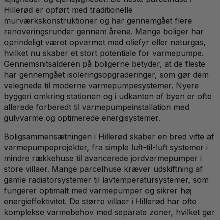
Hillerød er opført med traditionelle
murværkskonstruktioner og har gennemgået flere
renoveringsrunder gennem årene. Mange boliger har
oprindeligt været opvarmet med oliefyr eller naturgas,
hvilket nu skaber et stort potentiale for varmepumpe.
Gennemsnitsalderen på boligerne betyder, at de fleste
har gennemgået isoleringsopgraderinger, som gør dem
velegnede til moderne varmepumpesystemer. Nyere
byggeri omkring stationen og i udkanten af byen er ofte
allerede forberedt til varmepumpeinstallation med
gulvvarme og optimerede energisystemer.
Boligsammensætningen i Hillerød skaber en bred vifte af
varmepumpeprojekter, fra simple luft-til-luft systemer i
mindre rækkehuse til avancerede jordvarmepumper i
store villaer. Mange parcelhuse kræver udskiftning af
gamle radiatorsystemer til lavtemperatursystemer, som
fungerer optimalt med varmepumper og sikrer høj
energieffektivitet. De større villaer i Hillerød har ofte
komplekse varmebehov med separate zoner, hvilket gør