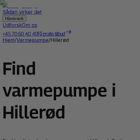
Sådan virker det
Håndværk
Udforsk
Om os
+45 70 60 40 40
Få gratis tilbud
Hjem
/
Varmepumpe
/
Hillerød
Find
varmepumpe i
Hillerød