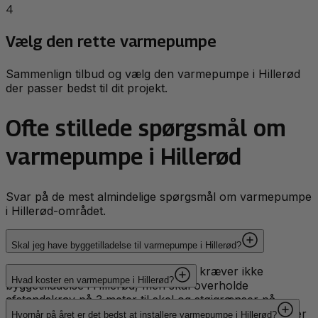
4
Vælg den rette varmepumpe
Sammenlign tilbud og vælg den varmepumpe i Hillerød
der passer bedst til dit projekt.
Ofte stillede spørgsmål om
varmepumpe i Hillerød
Svar på de mest almindelige spørgsmål om varmepumpe
i Hillerød-området.
Skal jeg have byggetilladelse til varmepumpe i Hillerød?
Mindre varmepumper under 10 kW kræver ikke
Hvad koster en varmepumpe i Hillerød?
byggetilladelse i Hillerød, men skal overholde
afstandskrav på 3 meter til skel og støjgrænser på
Luft-til-vand varmepumper til parcelhuse i Hillerød
maksimalt 40 dB. Større systemer og jordvarmepumper
Hvornår på året er det bedst at installere varmepumpe i Hillerød?