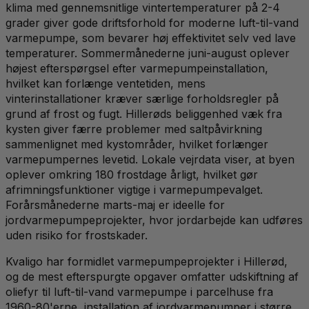
klima med gennemsnitlige vintertemperaturer på 2-4
grader giver gode driftsforhold for moderne luft-til-vand
varmepumpe, som bevarer høj effektivitet selv ved lave
temperaturer. Sommermånederne juni-august oplever
højest efterspørgsel efter varmepumpeinstallation,
hvilket kan forlænge ventetiden, mens
vinterinstallationer kræver særlige forholdsregler på
grund af frost og fugt. Hillerøds beliggenhed væk fra
kysten giver færre problemer med saltpåvirkning
sammenlignet med kystområder, hvilket forlænger
varmepumpernes levetid. Lokale vejrdata viser, at byen
oplever omkring 180 frostdage årligt, hvilket gør
afrimningsfunktioner vigtige i varmepumpevalget.
Forårsmånederne marts-maj er ideelle for
jordvarmepumpeprojekter, hvor jordarbejde kan udføres
uden risiko for frostskader.
Kvaligo har formidlet varmepumpeprojekter i Hillerød,
og de mest efterspurgte opgaver omfatter udskiftning af
oliefyr til luft-til-vand varmepumpe i parcelhuse fra
1960-80'erne, installation af jordvarmepumper i større