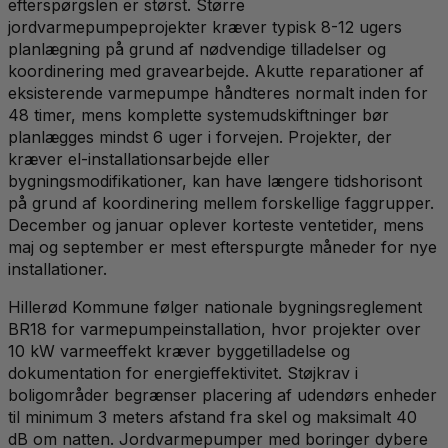
efterspørgslen er størst. Større
jordvarmepumpeprojekter kræver typisk 8-12 ugers
planlægning på grund af nødvendige tilladelser og
koordinering med gravearbejde. Akutte reparationer af
eksisterende varmepumpe håndteres normalt inden for
48 timer, mens komplette systemudskiftninger bør
planlægges mindst 6 uger i forvejen. Projekter, der
kræver el-installationsarbejde eller
bygningsmodifikationer, kan have længere tidshorisont
på grund af koordinering mellem forskellige faggrupper.
December og januar oplever korteste ventetider, mens
maj og september er mest efterspurgte måneder for nye
installationer.
Hillerød Kommune følger nationale bygningsreglement
BR18 for varmepumpeinstallation, hvor projekter over
10 kW varmeeffekt kræver byggetilladelse og
dokumentation for energieffektivitet. Støjkrav i
boligområder begrænser placering af udendørs enheder
til minimum 3 meters afstand fra skel og maksimalt 40
dB om natten. Jordvarmepumper med boringer dybere