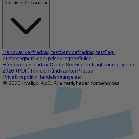
Værktøjer & ressourcer
Håndværkerfradrag test
Servicefradrag test
Tag-
prisberegner
Hegn-prisberegner
Guide:
Håndværkerfradrag
Guide: Servicefradrag
Fradrag-guide
2026 (PDF)
Tilmeld håndværker
Presse
Privatlivspolitik
Handelsbetingelser
©
2026
Kvaligo ApS. Alle rettigheder forbeholdes.