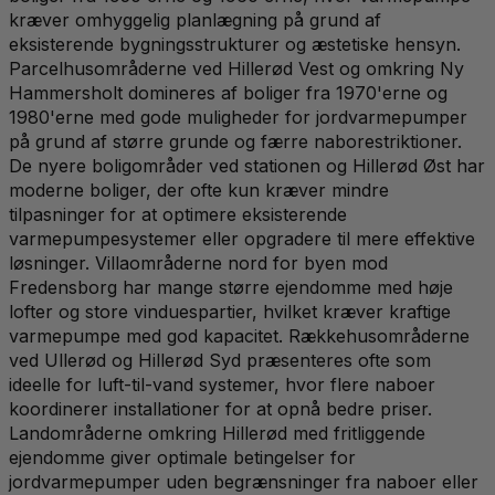
kræver omhyggelig planlægning på grund af
eksisterende bygningsstrukturer og æstetiske hensyn.
Parcelhusområderne ved Hillerød Vest og omkring Ny
Hammersholt domineres af boliger fra 1970'erne og
1980'erne med gode muligheder for jordvarmepumper
på grund af større grunde og færre naborestriktioner.
De nyere boligområder ved stationen og Hillerød Øst har
moderne boliger, der ofte kun kræver mindre
tilpasninger for at optimere eksisterende
varmepumpesystemer eller opgradere til mere effektive
løsninger. Villaområderne nord for byen mod
Fredensborg har mange større ejendomme med høje
lofter og store vinduespartier, hvilket kræver kraftige
varmepumpe med god kapacitet. Rækkehusområderne
ved Ullerød og Hillerød Syd præsenteres ofte som
ideelle for luft-til-vand systemer, hvor flere naboer
koordinerer installationer for at opnå bedre priser.
Landområderne omkring Hillerød med fritliggende
ejendomme giver optimale betingelser for
jordvarmepumper uden begrænsninger fra naboer eller