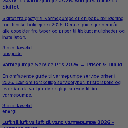
Gasfyr til Varmepumpe 2026: Komplet Guide til
Skiftet
Skiftet fra gasfyr til varmepumpe er en populær løsning
for danske boligejere i 2026. Denne guide gennemgår
alle aspekter fra typer og priser til tilskudsmuligheder og
installation.
9
min. læsetid
prisguide
Varmepumpe Service Pris 2026 → Priser & Tilbud
En omfattende guide til varmepumpe service priser i
2026. Lær om forskellige servicetyper, prisforskelle og
hvordan du vælger den rigtige service til din
varmepumpe.
8
min. læsetid
energi
Luft til luft vs luft til vand varmepumpe 2026 -