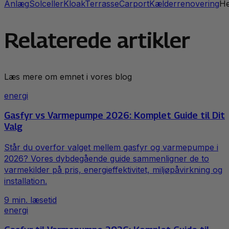
Anlæg
Solceller
Kloak
Terrasse
Carport
Kælderrenovering
H
Relaterede artikler
Læs mere om emnet i vores blog
energi
Gasfyr vs Varmepumpe 2026: Komplet Guide til Dit
Valg
Står du overfor valget mellem gasfyr og varmepumpe i
2026? Vores dybdegående guide sammenligner de to
varmekilder på pris, energieffektivitet, miljøpåvirkning og
installation.
9
min. læsetid
energi