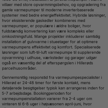
villaer med store opvarmningsbehov, og opgradering fra
gamle varmepumper til moderne inverterbaserede
systemer med bedre energieffektivitet. Hybride løsninger,
hvor eksisterende gaskedler kombineres med
varmepumper, er populære i ældre boliger, hvor
fuldstændig konvertering kan være kompleks eller
omkostningsfuld. Mange projekter inkluderer samtidig
installation af gulvvarme i stueetager for at optimere
varmepumpens effektivitet og komfort. Specialiserede
løsninger som luft-til-luft varmepumpe til supplerende
opvarmning i udhuse, værksteder og garager udgør
også en væsentlig del af efterspørgslen i Hillerøds
parcelhusområder.
Gennemsnitlig responstid fra varmepumpespecialister i
Hillerød er 24-48 timer for første kontakt, mens
detaljerede besigtigelser typisk kan arrangeres inden for
5-7 arbejdsdage. Bookingperioden for
varmepumpeinstallation varierer fra 2-4 uger om
vinteren til 6-8 uger i højsæsonen april-juni, hvor