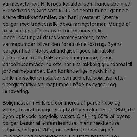
varmesystemer. Hillerøds karakter som handelsby med
Frederiksborg Slot som kulturelt centrum har gennem
årene tiltrukket familier, der har investeret i større
boliger med traditionelle opvarmningsformer. Mange af
disse boliger står nu over for en nødvendig
modernisering af deres varmesystemer, hvor
varmepumper bliver den foretrukne løsning. Byens
beliggenhed i Nordsjælland giver gode klimatiske
betingelser for luft-til-vand varmepumpe, mens
parcelhusområderne ofte har tilstrækkelig grundareal til
jordvarmepumper. Den kontinuerlige byudvikling
omkring stationen skaber samtidig efterspørgsel efter
energieffektive varmepumpe i både nybyggeri og
renovering.
Boligmassen i Hillerød domineres af parcelhuse og
villaer, hvoraf mange er opført i perioden 1960-1980, da
byen oplevede betydelig vækst. Omkring 65% af byens
boliger består af enfamilieshuse, mens rækkehuse
udgør yderligere 20%, og resten fordeler sig på
lejligheder og ejerlejligheder. De fleste parcelhuse i